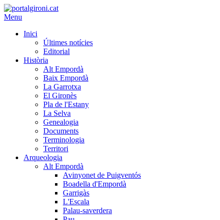
Menu
Inici
Últimes notícies
Editorial
Història
Alt Empordà
Baix Empordà
La Garrotxa
El Gironès
Pla de l'Estany
La Selva
Genealogia
Documents
Terminologia
Territori
Arqueologia
Alt Empordà
Avinyonet de Puigventós
Boadella d'Empordà
Garrigàs
L'Escala
Palau-saverdera
Pau