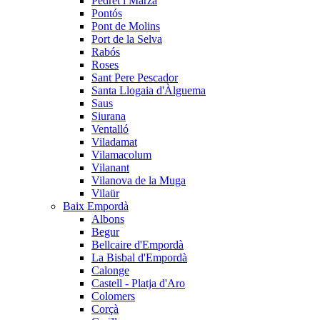
Pedret i Marzà
Pontós
Pont de Molins
Port de la Selva
Rabós
Roses
Sant Pere Pescador
Santa Llogaia d'Àlguema
Saus
Siurana
Ventalló
Viladamat
Vilamacolum
Vilanant
Vilanova de la Muga
Vilaür
Baix Empordà
Albons
Begur
Bellcaire d'Empordà
La Bisbal d'Empordà
Calonge
Castell - Platja d'Aro
Colomers
Corçà