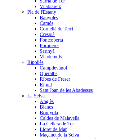
Sarrià de Ter
Vilablareix
Pla de l'Estany
Banyoles
Camós
Cornellà de Terri
Crespià
Fontcoberta
Porqueres
Serinyà
Vilademuls
Ripollès
Campdevànol
Queralbs
Ribes de Freser
Ripoll
Sant Joan de les Abadesses
La Selva
Anglès
Blanes
Brunyola
Caldes de Malavella
La Cellera de Ter
Lloret de Mar
Maçanet de la Selva