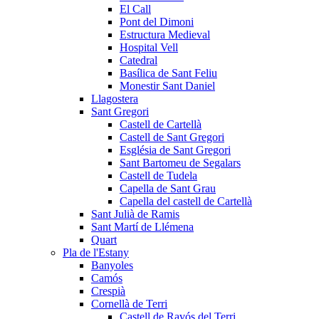
El Call
Pont del Dimoni
Estructura Medieval
Hospital Vell
Catedral
Basílica de Sant Feliu
Monestir Sant Daniel
Llagostera
Sant Gregori
Castell de Cartellà
Castell de Sant Gregori
Església de Sant Gregori
Sant Bartomeu de Segalars
Castell de Tudela
Capella de Sant Grau
Capella del castell de Cartellà
Sant Julià de Ramis
Sant Martí de Llémena
Quart
Pla de l'Estany
Banyoles
Camós
Crespià
Cornellà de Terri
Castell de Ravós del Terri