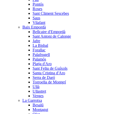
Pontós
Roses
Sant Climent Sescebes
Saus
Vilafant
Baix Empordà
Bellcaire d'Empordà
Sant Antoni de Calonge
Jafre
La Bisbal
Forallac
Palafrugell
Palamós
Platja d'Aro
Sant Feliu de Guíxols
Santa Cristina d'Aro
Serra de Daró
Torroella de Montgrí
Ullà
Ullastret
Verges
La Garrotxa
Besalú
Montagut