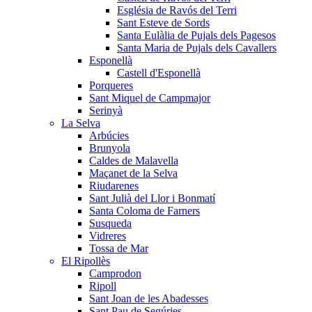
Església de Ravós del Terri
Sant Esteve de Sords
Santa Eulàlia de Pujals dels Pagesos
Santa Maria de Pujals dels Cavallers
Esponellà
Castell d'Esponellà
Porqueres
Sant Miquel de Campmajor
Serinyà
La Selva
Arbúcies
Brunyola
Caldes de Malavella
Maçanet de la Selva
Riudarenes
Sant Julià del Llor i Bonmatí
Santa Coloma de Farners
Susqueda
Vidreres
Tossa de Mar
El Ripollès
Camprodon
Ripoll
Sant Joan de les Abadesses
Sant Pau de Segúries