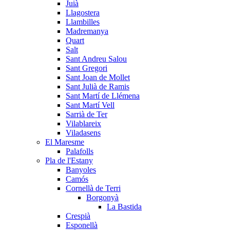
Juià
Llagostera
Llambilles
Madremanya
Quart
Salt
Sant Andreu Salou
Sant Gregori
Sant Joan de Mollet
Sant Julià de Ramis
Sant Martí de Llémena
Sant Martí Vell
Sarrià de Ter
Vilablareix
Viladasens
El Maresme
Palafolls
Pla de l'Estany
Banyoles
Camós
Cornellà de Terri
Borgonyà
La Bastida
Crespià
Esponellà