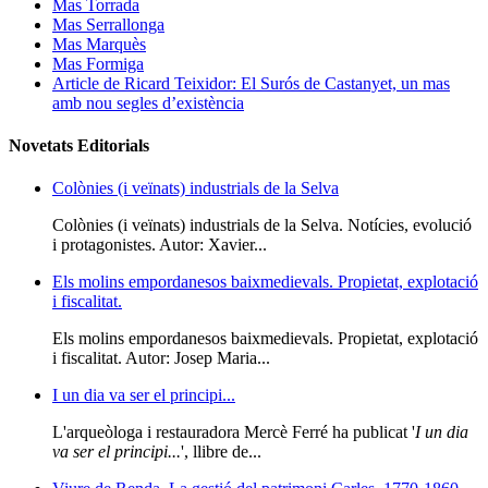
Mas Torrada
Mas Serrallonga
Mas Marquès
Mas Formiga
Article de Ricard Teixidor: El Surós de Castanyet, un mas
amb nou segles d’existència
Novetats Editorials
Colònies (i veïnats) industrials de la Selva
Colònies (i veïnats) industrials de la Selva. Notícies, evolució
i protagonistes. Autor: Xavier...
Els molins empordanesos baixmedievals. Propietat, explotació
i fiscalitat.
Els molins empordanesos baixmedievals. Propietat, explotació
i fiscalitat. Autor: Josep Maria...
I un dia va ser el principi...
L'arqueòloga i restauradora Mercè Ferré ha publicat '
I un dia
va ser el principi...
', llibre de...