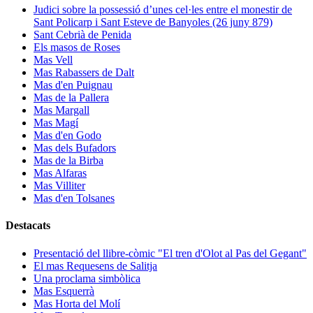
Judici sobre la possessió d’unes cel·les entre el monestir de
Sant Policarp i Sant Esteve de Banyoles (26 juny 879)
Sant Cebrià de Penida
Els masos de Roses
Mas Vell
Mas Rabassers de Dalt
Mas d'en Puignau
Mas de la Pallera
Mas Margall
Mas Magí
Mas d'en Godo
Mas dels Bufadors
Mas de la Birba
Mas Alfaras
Mas Villiter
Mas d'en Tolsanes
Destacats
Presentació del llibre-còmic "El tren d'Olot al Pas del Gegant"
El mas Requesens de Salitja
Una proclama simbòlica
Mas Esquerrà
Mas Horta del Molí