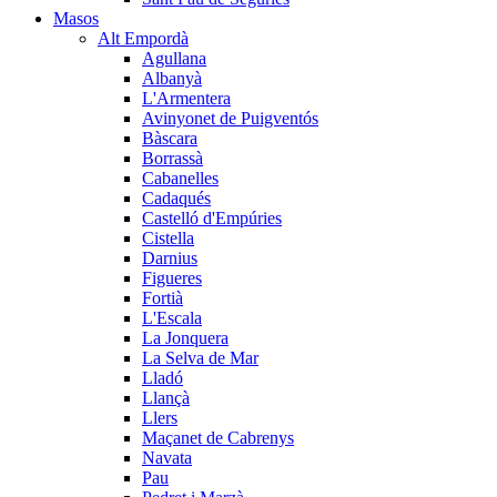
Masos
Alt Empordà
Agullana
Albanyà
L'Armentera
Avinyonet de Puigventós
Bàscara
Borrassà
Cabanelles
Cadaqués
Castelló d'Empúries
Cistella
Darnius
Figueres
Fortià
L'Escala
La Jonquera
La Selva de Mar
Lladó
Llançà
Llers
Maçanet de Cabrenys
Navata
Pau