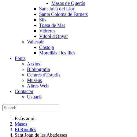
Masos de Querós
Sant Julià del Llor
Santa Coloma de Farners
Sils
Tossa de Mar
Vidreres
Vilobí d'Onyar
Vallespir
Costoja
Moreillàs i les Illes
Fonts
Arxius
Bibliografia
Centres d'Estudis
Museus
Altres Web
Contactar
Usuaris
Estàs aquí:
Masos
El Ripollès
Sant Joan de les Abadesses