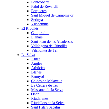
Fontcoberta
Palol de Revardit
Porqueres
Sant Miquel de Campmajor
Serinyà
Vilademuls
El Ripollès
Camprodon
Llanars
Sant Joan de les Abadesses
Vallfogona del Ripollès
Vilallonga de Ter
La Selva
Amer
Anglès
Arbúcies
Blanes
Brunyola
Caldes de Malavella
La Cellera de Ter
Massanet de la Selva
Osor
Riudarenes
Riudellots de la Selva
Sant Hilari Sacalm