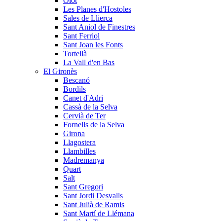
Olot
Les Planes d'Hostoles
Sales de Llierca
Sant Aniol de Finestres
Sant Ferriol
Sant Joan les Fonts
Tortellà
La Vall d'en Bas
El Gironès
Bescanó
Bordils
Canet d'Adri
Cassà de la Selva
Cervià de Ter
Fornells de la Selva
Girona
Llagostera
Llambilles
Madremanya
Quart
Salt
Sant Gregori
Sant Jordi Desvalls
Sant Julià de Ramis
Sant Martí de Llémana