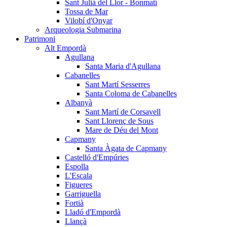
Sant Julià del Llor - Bonmatí
Tossa de Mar
Vilobí d'Onyar
Arqueologia Submarina
Patrimoni
Alt Empordà
Agullana
Santa Maria d'Agullana
Cabanelles
Sant Martí Sesserres
Santa Coloma de Cabanelles
Albanyà
Sant Martí de Corsavell
Sant Llorenç de Sous
Mare de Déu del Mont
Capmany
Santa Àgata de Capmany
Castelló d'Empúries
Espolla
L'Escala
Figueres
Garriguella
Fortià
Lladó d'Empordà
Llançà