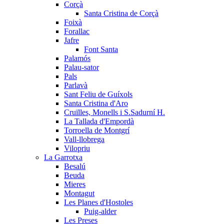
Corçà
Santa Cristina de Corçà
Foixà
Forallac
Jafre
Font Santa
Palamós
Palau-sator
Pals
Parlavà
Sant Feliu de Guíxols
Santa Cristina d'Aro
Cruïlles, Monells i S.Sadurní H.
La Tallada d'Empordà
Torroella de Montgrí
Vall-llobrega
Vilopriu
La Garrotxa
Besalú
Beuda
Mieres
Montagut
Les Planes d'Hostoles
Puig-alder
Les Preses