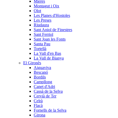
Mieres
Montagut i Oix
Olot
Les Planes d'Hostoles
Les Preses
Riudaura
Sant Aniol de Finestres
Sant Ferriol
Sant Joan les Fonts
Santa Pau
Tortellà
La Vall d'en Bas
La Vall de Bianya
El Gironès
Aiguaviva
Bescanó
Bordils
Campllong
Canet d'Adri
Cassà de la Selva
Cervià de Ter
Celrà
Flaçà
Fornells de la Selva
Girona