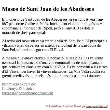
Masos de Sant Joan de les Abadesses
El monestir de Sant Joan de les Abadesses va ser fundat vers l'any
887 pel comte Guifré el Pelòs. Inicialment el domini religiós es va
encomanar al monestir de Ripoll, però a l'any 913 es dota al
monestir de drets parroquials.
Al redós del monestir es va crear la vila de Sant Joan. Al principi els
vilatans vivien dispersos en masos i al voltant de la parròquia de
Sant Pol, al barri conegut com El Raval.
A mesura que anava creixen la població, al segle XIII es va veure
necessari la construcció d'una vila emmurallada de nova planta, la
que actualment coneixem com Vila Vella. Es va construir a les terres
d'El Vinyal, per haver-hi vinyes plantades. La Vila Vella acollia els
gremis medievals, entre els més importants els paraires i tintorers
Informació extreta de:
Catalunya Romànica
www.santjoandelesabadesses.cat
© Portal Gironí­ d'Història i Genealogia (
www.portalgironi.cat
)