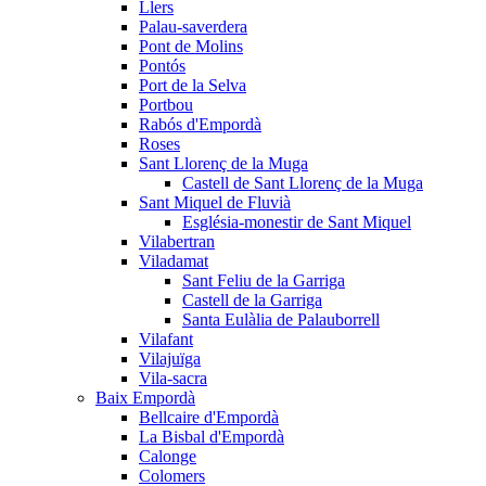
Llers
Palau-saverdera
Pont de Molins
Pontós
Port de la Selva
Portbou
Rabós d'Empordà
Roses
Sant Llorenç de la Muga
Castell de Sant Llorenç de la Muga
Sant Miquel de Fluvià
Església-monestir de Sant Miquel
Vilabertran
Viladamat
Sant Feliu de la Garriga
Castell de la Garriga
Santa Eulàlia de Palauborrell
Vilafant
Vilajuïga
Vila-sacra
Baix Empordà
Bellcaire d'Empordà
La Bisbal d'Empordà
Calonge
Colomers