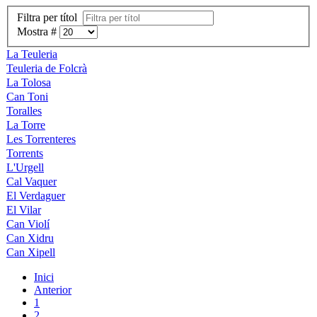
Filtra per títol
Mostra #
La Teuleria
Teuleria de Folcrà
La Tolosa
Can Toni
Toralles
La Torre
Les Torrenteres
Torrents
L'Urgell
Cal Vaquer
El Verdaguer
El Vilar
Can Violí
Can Xidru
Can Xipell
Inici
Anterior
1
2