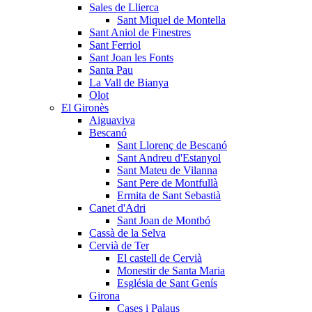
Sales de Llierca
Sant Miquel de Montella
Sant Aniol de Finestres
Sant Ferriol
Sant Joan les Fonts
Santa Pau
La Vall de Bianya
Olot
El Gironès
Aiguaviva
Bescanó
Sant Llorenç de Bescanó
Sant Andreu d'Estanyol
Sant Mateu de Vilanna
Sant Pere de Montfullà
Ermita de Sant Sebastià
Canet d'Adri
Sant Joan de Montbó
Cassà de la Selva
Cervià de Ter
El castell de Cervià
Monestir de Santa Maria
Església de Sant Genís
Girona
Cases i Palaus