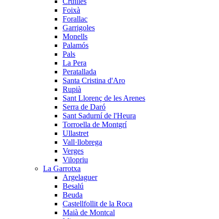
Cruïlles
Foixà
Forallac
Garrigoles
Monells
Palamós
Pals
La Pera
Peratallada
Santa Cristina d'Aro
Rupià
Sant Llorenç de les Arenes
Serra de Daró
Sant Sadurní de l'Heura
Torroella de Montgrí
Ullastret
Vall·llobrega
Verges
Vilopriu
La Garrotxa
Argelaguer
Besalú
Beuda
Castellfollit de la Roca
Maià de Montcal