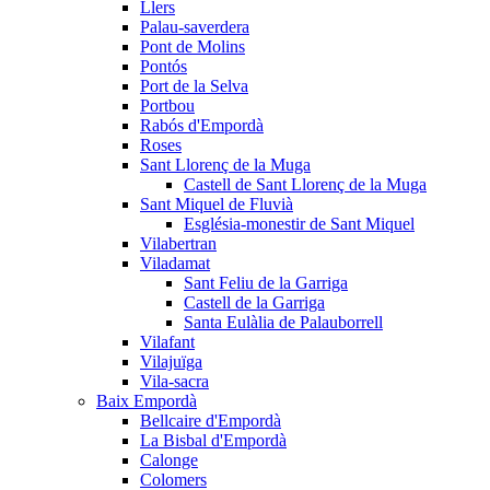
Llers
Palau-saverdera
Pont de Molins
Pontós
Port de la Selva
Portbou
Rabós d'Empordà
Roses
Sant Llorenç de la Muga
Castell de Sant Llorenç de la Muga
Sant Miquel de Fluvià
Església-monestir de Sant Miquel
Vilabertran
Viladamat
Sant Feliu de la Garriga
Castell de la Garriga
Santa Eulàlia de Palauborrell
Vilafant
Vilajuïga
Vila-sacra
Baix Empordà
Bellcaire d'Empordà
La Bisbal d'Empordà
Calonge
Colomers