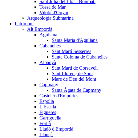
Sant Julià del Llor - Bonmatí
Tossa de Mar
Vilobí d'Onyar
Arqueologia Submarina
Patrimoni
Alt Empordà
Agullana
Santa Maria d'Agullana
Cabanelles
Sant Martí Sesserres
Santa Coloma de Cabanelles
Albanyà
Sant Martí de Corsavell
Sant Llorenç de Sous
Mare de Déu del Mont
Capmany
Santa Àgata de Capmany
Castelló d'Empúries
Espolla
L'Escala
Figueres
Garriguella
Fortià
Lladó d'Empordà
Llançà