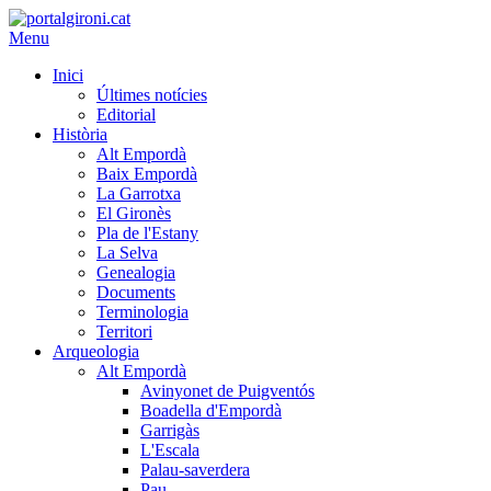
Menu
Inici
Últimes notícies
Editorial
Història
Alt Empordà
Baix Empordà
La Garrotxa
El Gironès
Pla de l'Estany
La Selva
Genealogia
Documents
Terminologia
Territori
Arqueologia
Alt Empordà
Avinyonet de Puigventós
Boadella d'Empordà
Garrigàs
L'Escala
Palau-saverdera
Pau