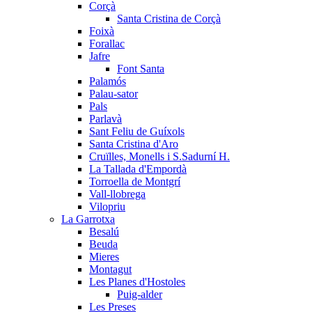
Corçà
Santa Cristina de Corçà
Foixà
Forallac
Jafre
Font Santa
Palamós
Palau-sator
Pals
Parlavà
Sant Feliu de Guíxols
Santa Cristina d'Aro
Cruïlles, Monells i S.Sadurní H.
La Tallada d'Empordà
Torroella de Montgrí
Vall-llobrega
Vilopriu
La Garrotxa
Besalú
Beuda
Mieres
Montagut
Les Planes d'Hostoles
Puig-alder
Les Preses