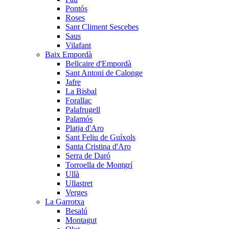
Pontós
Roses
Sant Climent Sescebes
Saus
Vilafant
Baix Empordà
Bellcaire d'Empordà
Sant Antoni de Calonge
Jafre
La Bisbal
Forallac
Palafrugell
Palamós
Platja d'Aro
Sant Feliu de Guíxols
Santa Cristina d'Aro
Serra de Daró
Torroella de Montgrí
Ullà
Ullastret
Verges
La Garrotxa
Besalú
Montagut