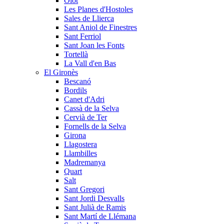
Olot
Les Planes d'Hostoles
Sales de Llierca
Sant Aniol de Finestres
Sant Ferriol
Sant Joan les Fonts
Tortellà
La Vall d'en Bas
El Gironès
Bescanó
Bordils
Canet d'Adri
Cassà de la Selva
Cervià de Ter
Fornells de la Selva
Girona
Llagostera
Llambilles
Madremanya
Quart
Salt
Sant Gregori
Sant Jordi Desvalls
Sant Julià de Ramis
Sant Martí de Llémana