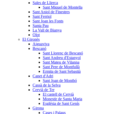
Sales de Llierca
Sant Miquel de Montella
Sant Aniol de Finestres
Sant Ferriol
Sant Joan les Fonts
Santa Pau
La Vall de Bianya
Olot
El Gironès
Aiguaviva
Bescanó
Sant Llorenç de Bescanó
Sant Andreu d'Estanyol
Sant Mateu de Vilanna
Sant Pere de Montfullà
Ermita de Sant Sebastià
Canet d'Adri
Sant Joan de Montbó
Cassà de la Selva
Cervià de Ter
El castell de Cervià
Monestir de Santa Maria
Església de Sant Genís
Girona
Cases i Palaus