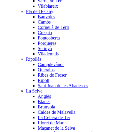
Sarrià de Ter
Vilablareix
Pla de l'Estany
Banyoles
Camós
Cornellà de Terri
Crespià
Fontcoberta
Porqueres
Serinyà
Vilademuls
Ripollès
Campdevànol
Queralbs
Ribes de Freser
Ripoll
Sant Joan de les Abadesses
La Selva
Anglès
Blanes
Brunyola
Caldes de Malavella
La Cellera de Ter
Lloret de Mar
Maçanet de la Selva