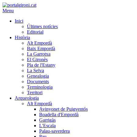
Menu
Inici
Últimes notícies
Editorial
Història
Alt Empordà
Baix Empordà
La Garrotxa
El Gironès
Pla de l'Estany
La Selva
Genealogia
Documents
Terminologia
Territori
Arqueologia
Alt Empordà
Avinyonet de Puigventós
Boadella d'Empordà
Garrigàs
L'Escala
Palau-saverdera
Pau