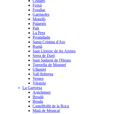
Cruïlles
Foixà
Forallac
Garrigoles
Monells
Palamós
Pals
La Pera
Peratallada
Santa Cristina d'Aro
Rupià
Sant Llorenç de les Arenes
Serra de Daró
Sant Sadurní de l'Heura
Torroella de Montgrí
Ullastret
Vall·llobrega
Verges
Vilopriu
La Garrotxa
Argelaguer
Besalú
Beuda
Castellfollit de la Roca
Maià de Montcal