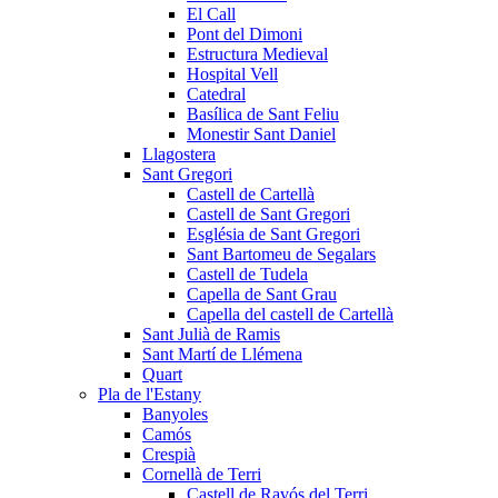
El Call
Pont del Dimoni
Estructura Medieval
Hospital Vell
Catedral
Basílica de Sant Feliu
Monestir Sant Daniel
Llagostera
Sant Gregori
Castell de Cartellà
Castell de Sant Gregori
Església de Sant Gregori
Sant Bartomeu de Segalars
Castell de Tudela
Capella de Sant Grau
Capella del castell de Cartellà
Sant Julià de Ramis
Sant Martí de Llémena
Quart
Pla de l'Estany
Banyoles
Camós
Crespià
Cornellà de Terri
Castell de Ravós del Terri