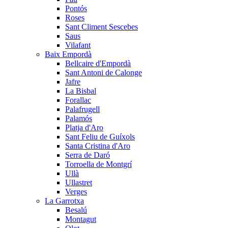
Pontós
Roses
Sant Climent Sescebes
Saus
Vilafant
Baix Empordà
Bellcaire d'Empordà
Sant Antoni de Calonge
Jafre
La Bisbal
Forallac
Palafrugell
Palamós
Platja d'Aro
Sant Feliu de Guíxols
Santa Cristina d'Aro
Serra de Daró
Torroella de Montgrí
Ullà
Ullastret
Verges
La Garrotxa
Besalú
Montagut