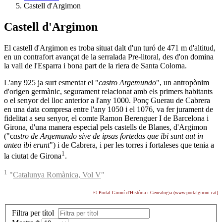
Castell d'Argimon
Castell d'Argimon
El castell d'Argimon es troba situat dalt d'un turó de 471 m d'altitud,
en un contrafort avançat de la serralada Pre-litoral, des d'on domina
la vall de l'Esparra i bona part de la riera de Santa Coloma.
L'any 925 ja surt esmentat el "
castro Argemundo
", un antropònim
d'origen germànic, segurament relacionat amb els primers habitants
o el senyor del lloc anterior a l'any 1000. Ponç Guerau de Cabrera
en una data compresa entre l'any 1050 i el 1076, va fer jurament de
fidelitat a seu senyor, el comte Ramon Berenguer I de Barcelona i
Girona, d'una manera especial pels castells de Blanes, d'Argimon
("c
astro de Argemundo sive de ipsas fortedas que ibi sunt aut in
antea ibi erunt
") i de Cabrera, i per les torres i fortaleses que tenia a
1
la ciutat de Girona
.
1
"
Catalunya Romànica, Vol V
"
© Portal Gironí d'Història i Genealogia (
www.portalgironi.cat
)
Filtra per títol