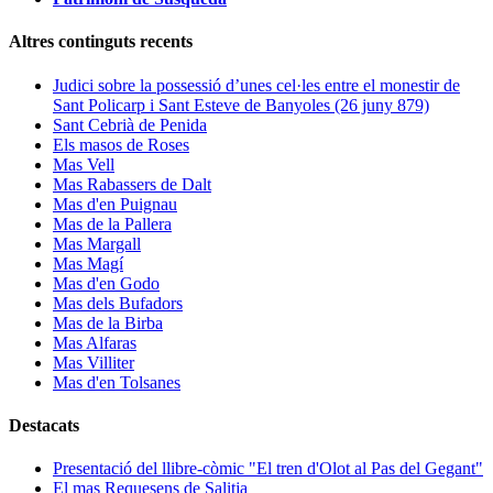
Altres continguts recents
Judici sobre la possessió d’unes cel·les entre el monestir de
Sant Policarp i Sant Esteve de Banyoles (26 juny 879)
Sant Cebrià de Penida
Els masos de Roses
Mas Vell
Mas Rabassers de Dalt
Mas d'en Puignau
Mas de la Pallera
Mas Margall
Mas Magí
Mas d'en Godo
Mas dels Bufadors
Mas de la Birba
Mas Alfaras
Mas Villiter
Mas d'en Tolsanes
Destacats
Presentació del llibre-còmic "El tren d'Olot al Pas del Gegant"
El mas Requesens de Salitja