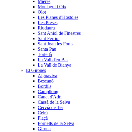
Mieres
Montagut i Oix
Olot
Les Planes d'Hostoles
Les Preses
Riudaura
Sant Aniol de Finestres
Sant Ferriol
Sant Joan les Fonts
Santa Pau
Tortellà
La Vall d'en Bas
La Vall de Bianya
El Gironès
Aiguaviva
Bescanó
Bordils
Campllong
Canet d'Adri
Cassà de la Selva
Cervià de Ter
Celrà
Flaçà
Fornells de la Selva
Girona