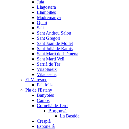
Juià
Llagostera
Llambilles
Madremanya
Quart
Salt
Sant Andreu Salou
Sant Gregori
Sant Joan de Mollet
Sant Julià de Ramis
Sant Martí de Llémena
Sant Martí Vell
Sarrià de Ter
Vilablareix
Viladasens
El Maresme
Palafolls
Pla de l'Estany
Banyoles
Camós
Cornellà de Terri
Borgonyà
La Bastida
Crespià
Esponellà