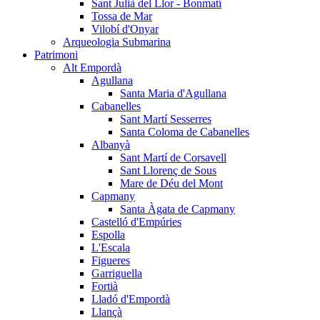
Sant Julià del Llor - Bonmatí
Tossa de Mar
Vilobí d'Onyar
Arqueologia Submarina
Patrimoni
Alt Empordà
Agullana
Santa Maria d'Agullana
Cabanelles
Sant Martí Sesserres
Santa Coloma de Cabanelles
Albanyà
Sant Martí de Corsavell
Sant Llorenç de Sous
Mare de Déu del Mont
Capmany
Santa Àgata de Capmany
Castelló d'Empúries
Espolla
L'Escala
Figueres
Garriguella
Fortià
Lladó d'Empordà
Llançà