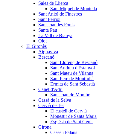
Sales de Llierca
Sant Miquel de Montella
Sant Aniol de Finestres
Sant Ferriol
Sant Joan les Fonts
Santa Pau
La Vall de Bianya
Olot
El Gironès
Aiguaviva
Bescanó
Sant Llorenç de Bescanó
Sant Andreu d'Estanyol
Sant Mateu de Vilanna
Sant Pere de Montfullà
Ermita de Sant Sebastià
Canet d'Adri
Sant Joan de Montbó
Cassà de la Selva
Cervià de Ter
El castell de Cervià
Monestir de Santa Maria
Església de Sant Genís
Girona
Cases i Palaus