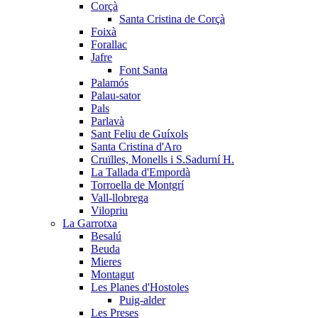
Corçà
Santa Cristina de Corçà
Foixà
Forallac
Jafre
Font Santa
Palamós
Palau-sator
Pals
Parlavà
Sant Feliu de Guíxols
Santa Cristina d'Aro
Cruïlles, Monells i S.Sadurní H.
La Tallada d'Empordà
Torroella de Montgrí
Vall-llobrega
Vilopriu
La Garrotxa
Besalú
Beuda
Mieres
Montagut
Les Planes d'Hostoles
Puig-alder
Les Preses