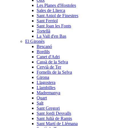
Olot
Les Planes d'Hostoles
Sales de Llierca
Sant Aniol de Finestres
Sant Ferriol
Sant Joan les Fonts
Tortellà
La Vall d'en Bas
El Gironès
Bescanó
Bordils
Canet d'Adri
Cassà de la Selva
Cervià de Ter
Fornells de la Selva
Girona
Llagostera
Llambilles
Madremanya
Quart
Salt
Sant Gregori
Sant Jordi Desvalls
Sant Julià de Ramis
Sant Martí de Llémana