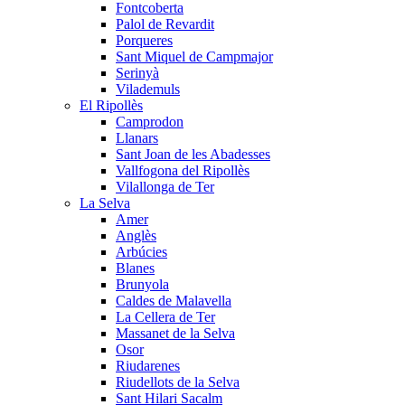
Fontcoberta
Palol de Revardit
Porqueres
Sant Miquel de Campmajor
Serinyà
Vilademuls
El Ripollès
Camprodon
Llanars
Sant Joan de les Abadesses
Vallfogona del Ripollès
Vilallonga de Ter
La Selva
Amer
Anglès
Arbúcies
Blanes
Brunyola
Caldes de Malavella
La Cellera de Ter
Massanet de la Selva
Osor
Riudarenes
Riudellots de la Selva
Sant Hilari Sacalm