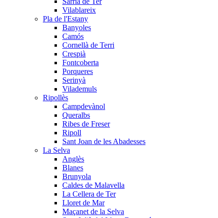
Sarrià de Ter
Vilablareix
Pla de l'Estany
Banyoles
Camós
Cornellà de Terri
Crespià
Fontcoberta
Porqueres
Serinyà
Vilademuls
Ripollès
Campdevànol
Queralbs
Ribes de Freser
Ripoll
Sant Joan de les Abadesses
La Selva
Anglès
Blanes
Brunyola
Caldes de Malavella
La Cellera de Ter
Lloret de Mar
Maçanet de la Selva