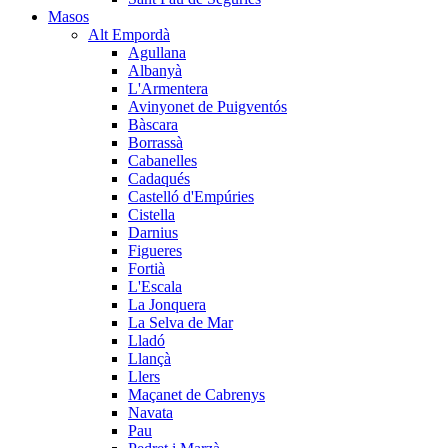
Masos
Alt Empordà
Agullana
Albanyà
L'Armentera
Avinyonet de Puigventós
Bàscara
Borrassà
Cabanelles
Cadaqués
Castelló d'Empúries
Cistella
Darnius
Figueres
Fortià
L'Escala
La Jonquera
La Selva de Mar
Lladó
Llançà
Llers
Maçanet de Cabrenys
Navata
Pau