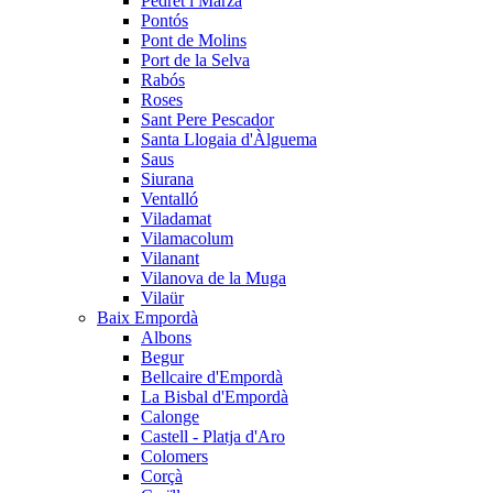
Pedret i Marzà
Pontós
Pont de Molins
Port de la Selva
Rabós
Roses
Sant Pere Pescador
Santa Llogaia d'Àlguema
Saus
Siurana
Ventalló
Viladamat
Vilamacolum
Vilanant
Vilanova de la Muga
Vilaür
Baix Empordà
Albons
Begur
Bellcaire d'Empordà
La Bisbal d'Empordà
Calonge
Castell - Platja d'Aro
Colomers
Corçà