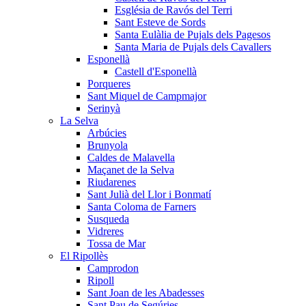
Església de Ravós del Terri
Sant Esteve de Sords
Santa Eulàlia de Pujals dels Pagesos
Santa Maria de Pujals dels Cavallers
Esponellà
Castell d'Esponellà
Porqueres
Sant Miquel de Campmajor
Serinyà
La Selva
Arbúcies
Brunyola
Caldes de Malavella
Maçanet de la Selva
Riudarenes
Sant Julià del Llor i Bonmatí
Santa Coloma de Farners
Susqueda
Vidreres
Tossa de Mar
El Ripollès
Camprodon
Ripoll
Sant Joan de les Abadesses
Sant Pau de Segúries