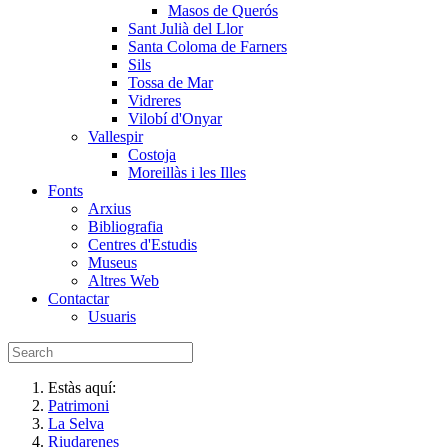
Masos de Querós
Sant Julià del Llor
Santa Coloma de Farners
Sils
Tossa de Mar
Vidreres
Vilobí d'Onyar
Vallespir
Costoja
Moreillàs i les Illes
Fonts
Arxius
Bibliografia
Centres d'Estudis
Museus
Altres Web
Contactar
Usuaris
Estàs aquí:
Patrimoni
La Selva
Riudarenes