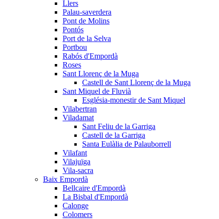
Llers
Palau-saverdera
Pont de Molins
Pontós
Port de la Selva
Portbou
Rabós d'Empordà
Roses
Sant Llorenç de la Muga
Castell de Sant Llorenç de la Muga
Sant Miquel de Fluvià
Església-monestir de Sant Miquel
Vilabertran
Viladamat
Sant Feliu de la Garriga
Castell de la Garriga
Santa Eulàlia de Palauborrell
Vilafant
Vilajuïga
Vila-sacra
Baix Empordà
Bellcaire d'Empordà
La Bisbal d'Empordà
Calonge
Colomers