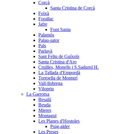
Corçà
Santa Cristina de Corçà
Foixà
Forallac
Jafre
Font Santa
Palamós
Palau-sator
Pals
Parlavà
Sant Feliu de Guíxols
Santa Cristina d'Aro
Cruïlles, Monells i S.Sadurní H.
La Tallada d'Empordà
Torroella de Montgrí
Vall-llobrega
Vilopriu
La Garrotxa
Besalú
Beuda
Mieres
Montagut
Les Planes d'Hostoles
Puig-alder
Les Preses