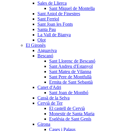
Sales de Llierca
Sant Miquel de Montella
Sant Aniol de Finestres
Sant Ferriol
Sant Joan les Fonts
Santa Pau
La Vall de Bianya
Olot
El Gironès
Aiguaviva
Bescanó
Sant Llorenç de Bescanó
Sant Andreu d'Estanyol
Sant Mateu de Vilanna
Sant Pere de Montfullà
Ermita de Sant Sebastià
Canet d'Adri
Sant Joan de Montbó
Cassà de la Selva
Cervià de Ter
El castell de Cervià
Monestir de Santa Maria
Església de Sant Genís
Girona
Cases i Palaus