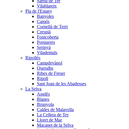
Sarrià de Ter
Vilablareix
Pla de l'Estany
Banyoles
Camós
Cornellà de Terri
Crespià
Fontcoberta
Porqueres
Serinyà
Vilademuls
Ripollès
Campdevànol
Queralbs
Ribes de Freser
Ripoll
Sant Joan de les Abadesses
La Selva
Anglès
Blanes
Brunyola
Caldes de Malavella
La Cellera de Ter
Lloret de Mar
Maçanet de la Selva