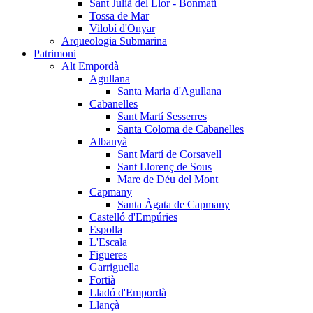
Sant Julià del Llor - Bonmatí
Tossa de Mar
Vilobí d'Onyar
Arqueologia Submarina
Patrimoni
Alt Empordà
Agullana
Santa Maria d'Agullana
Cabanelles
Sant Martí Sesserres
Santa Coloma de Cabanelles
Albanyà
Sant Martí de Corsavell
Sant Llorenç de Sous
Mare de Déu del Mont
Capmany
Santa Àgata de Capmany
Castelló d'Empúries
Espolla
L'Escala
Figueres
Garriguella
Fortià
Lladó d'Empordà
Llançà