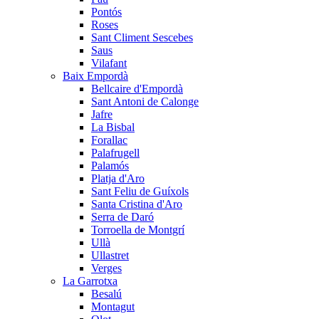
Pontós
Roses
Sant Climent Sescebes
Saus
Vilafant
Baix Empordà
Bellcaire d'Empordà
Sant Antoni de Calonge
Jafre
La Bisbal
Forallac
Palafrugell
Palamós
Platja d'Aro
Sant Feliu de Guíxols
Santa Cristina d'Aro
Serra de Daró
Torroella de Montgrí
Ullà
Ullastret
Verges
La Garrotxa
Besalú
Montagut