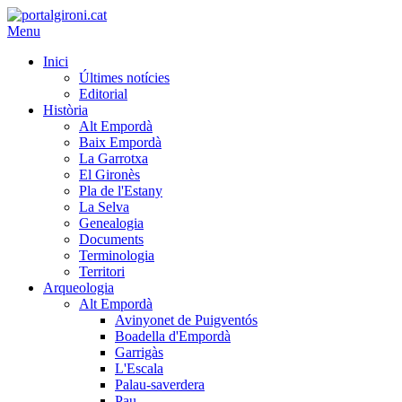
Menu
Inici
Últimes notícies
Editorial
Història
Alt Empordà
Baix Empordà
La Garrotxa
El Gironès
Pla de l'Estany
La Selva
Genealogia
Documents
Terminologia
Territori
Arqueologia
Alt Empordà
Avinyonet de Puigventós
Boadella d'Empordà
Garrigàs
L'Escala
Palau-saverdera
Pau