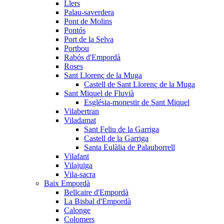
Llers
Palau-saverdera
Pont de Molins
Pontós
Port de la Selva
Portbou
Rabós d'Empordà
Roses
Sant Llorenç de la Muga
Castell de Sant Llorenç de la Muga
Sant Miquel de Fluvià
Església-monestir de Sant Miquel
Vilabertran
Viladamat
Sant Feliu de la Garriga
Castell de la Garriga
Santa Eulàlia de Palauborrell
Vilafant
Vilajuïga
Vila-sacra
Baix Empordà
Bellcaire d'Empordà
La Bisbal d'Empordà
Calonge
Colomers