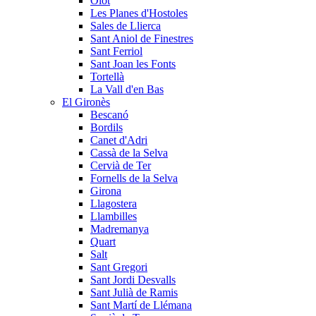
Olot
Les Planes d'Hostoles
Sales de Llierca
Sant Aniol de Finestres
Sant Ferriol
Sant Joan les Fonts
Tortellà
La Vall d'en Bas
El Gironès
Bescanó
Bordils
Canet d'Adri
Cassà de la Selva
Cervià de Ter
Fornells de la Selva
Girona
Llagostera
Llambilles
Madremanya
Quart
Salt
Sant Gregori
Sant Jordi Desvalls
Sant Julià de Ramis
Sant Martí de Llémana