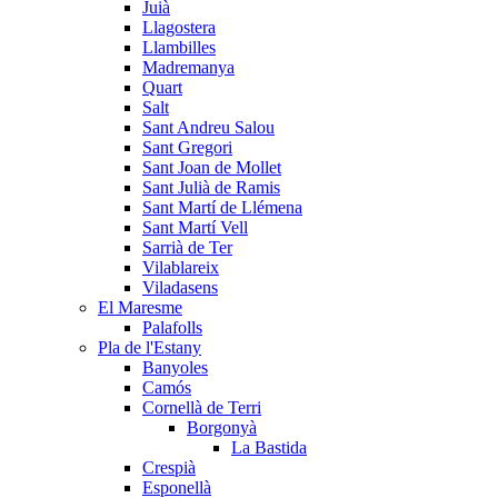
Juià
Llagostera
Llambilles
Madremanya
Quart
Salt
Sant Andreu Salou
Sant Gregori
Sant Joan de Mollet
Sant Julià de Ramis
Sant Martí de Llémena
Sant Martí Vell
Sarrià de Ter
Vilablareix
Viladasens
El Maresme
Palafolls
Pla de l'Estany
Banyoles
Camós
Cornellà de Terri
Borgonyà
La Bastida
Crespià
Esponellà