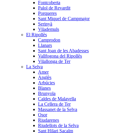
Fontcoberta
Palol de Revardit
Porqueres
Sant Miquel de Campmajor
Serinyà
Vilademuls
El Ripollès
Camprodon
Llanars
Sant Joan de les Abadesses
Vallfogona del Ripollès
Vilallonga de Ter
La Selva
Amer
Anglès
Arbúcies
Blanes
Brunyola
Caldes de Malavella
La Cellera de Ter
Massanet de la Selva
Osor
Riudarenes
Riudellots de la Selva
Sant Hilari Sacalm