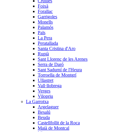
Cruïlles
Foixà
Forallac
Garrigoles
Monells
Palamós
Pals
La Pera
Peratallada
Santa Cristina d'Aro
Rupià
Sant Llorenç de les Arenes
Serra de Daró
Sant Sadurní de l'Heura
Torroella de Montgrí
Ullastret
Vall·llobrega
Verges
Vilopriu
La Garrotxa
Argelaguer
Besalú
Beuda
Castellfollit de la Roca
Maià de Montcal