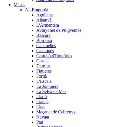
Masos
Alt Empordà
Agullana
Albanyà
L'Armentera
Avinyonet de Puigventós
Bàscara
Borrassà
Cabanelles
Cadaqués
Castelló d'Empúries
Cistella
Darnius
Figueres
Fortià
L'Escala
La Jonquera
La Selva de Mar
Lladó
Llançà
Llers
Maçanet de Cabrenys
Navata
Pau