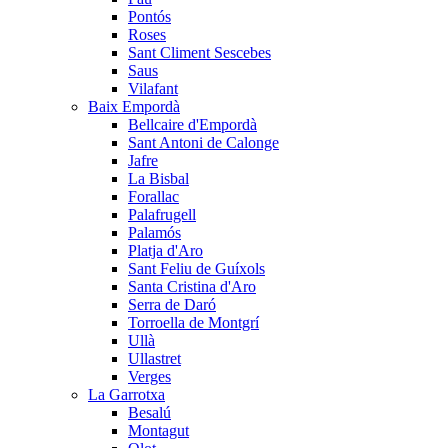
Pontós
Roses
Sant Climent Sescebes
Saus
Vilafant
Baix Empordà
Bellcaire d'Empordà
Sant Antoni de Calonge
Jafre
La Bisbal
Forallac
Palafrugell
Palamós
Platja d'Aro
Sant Feliu de Guíxols
Santa Cristina d'Aro
Serra de Daró
Torroella de Montgrí
Ullà
Ullastret
Verges
La Garrotxa
Besalú
Montagut