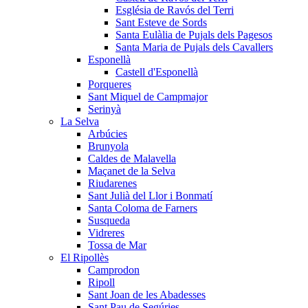
Església de Ravós del Terri
Sant Esteve de Sords
Santa Eulàlia de Pujals dels Pagesos
Santa Maria de Pujals dels Cavallers
Esponellà
Castell d'Esponellà
Porqueres
Sant Miquel de Campmajor
Serinyà
La Selva
Arbúcies
Brunyola
Caldes de Malavella
Maçanet de la Selva
Riudarenes
Sant Julià del Llor i Bonmatí
Santa Coloma de Farners
Susqueda
Vidreres
Tossa de Mar
El Ripollès
Camprodon
Ripoll
Sant Joan de les Abadesses
Sant Pau de Segúries