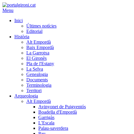
Menu
Inici
Últimes notícies
Editorial
Història
Alt Empordà
Baix Empordà
La Garrotxa
El Gironès
Pla de l'Estany
La Selva
Genealogia
Documents
Terminologia
Territori
Arqueologia
Alt Empordà
Avinyonet de Puigventós
Boadella d'Empordà
Garrigàs
L'Escala
Palau-saverdera
Pau