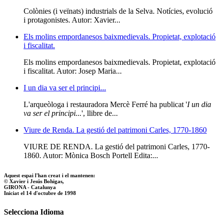
Colònies (i veïnats) industrials de la Selva. Notícies, evolució
i protagonistes. Autor: Xavier...
Els molins empordanesos baixmedievals. Propietat, explotació
i fiscalitat.
Els molins empordanesos baixmedievals. Propietat, explotació
i fiscalitat. Autor: Josep Maria...
I un dia va ser el principi...
L'arqueòloga i restauradora Mercè Ferré ha publicat '
I un dia
va ser el principi...
', llibre de...
Viure de Renda. La gestió del patrimoni Carles, 1770-1860
VIURE DE RENDA. La gestió del patrimoni Carles, 1770-
1860. Autor: Mònica Bosch Portell Edita:...
Aquest espai l'han creat i el mantenen:
© Xavier i Jesús Bohigas,
GIRONA - Catalunya
Iniciat el 14 d'octubre de 1998
Selecciona Idioma