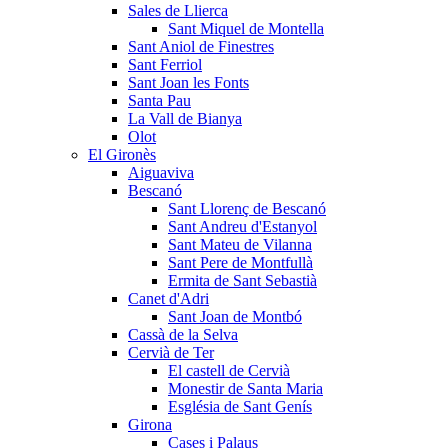
Sales de Llierca
Sant Miquel de Montella
Sant Aniol de Finestres
Sant Ferriol
Sant Joan les Fonts
Santa Pau
La Vall de Bianya
Olot
El Gironès
Aiguaviva
Bescanó
Sant Llorenç de Bescanó
Sant Andreu d'Estanyol
Sant Mateu de Vilanna
Sant Pere de Montfullà
Ermita de Sant Sebastià
Canet d'Adri
Sant Joan de Montbó
Cassà de la Selva
Cervià de Ter
El castell de Cervià
Monestir de Santa Maria
Església de Sant Genís
Girona
Cases i Palaus