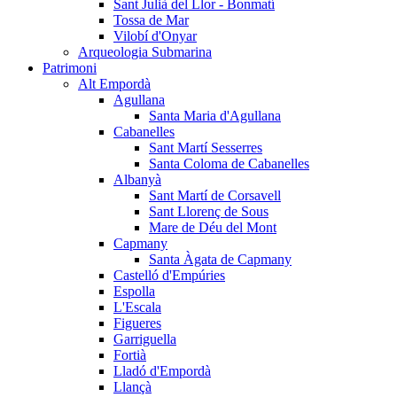
Sant Julià del Llor - Bonmatí
Tossa de Mar
Vilobí d'Onyar
Arqueologia Submarina
Patrimoni
Alt Empordà
Agullana
Santa Maria d'Agullana
Cabanelles
Sant Martí Sesserres
Santa Coloma de Cabanelles
Albanyà
Sant Martí de Corsavell
Sant Llorenç de Sous
Mare de Déu del Mont
Capmany
Santa Àgata de Capmany
Castelló d'Empúries
Espolla
L'Escala
Figueres
Garriguella
Fortià
Lladó d'Empordà
Llançà