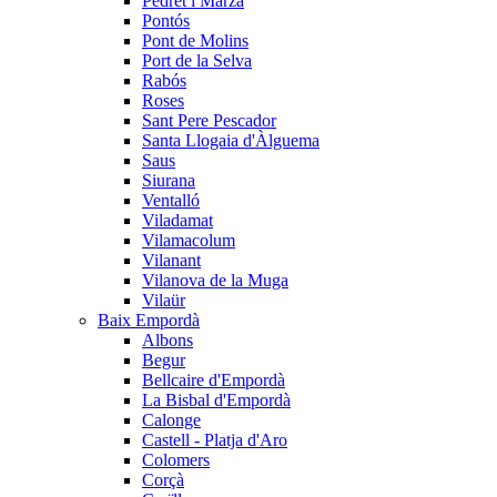
Pedret i Marzà
Pontós
Pont de Molins
Port de la Selva
Rabós
Roses
Sant Pere Pescador
Santa Llogaia d'Àlguema
Saus
Siurana
Ventalló
Viladamat
Vilamacolum
Vilanant
Vilanova de la Muga
Vilaür
Baix Empordà
Albons
Begur
Bellcaire d'Empordà
La Bisbal d'Empordà
Calonge
Castell - Platja d'Aro
Colomers
Corçà