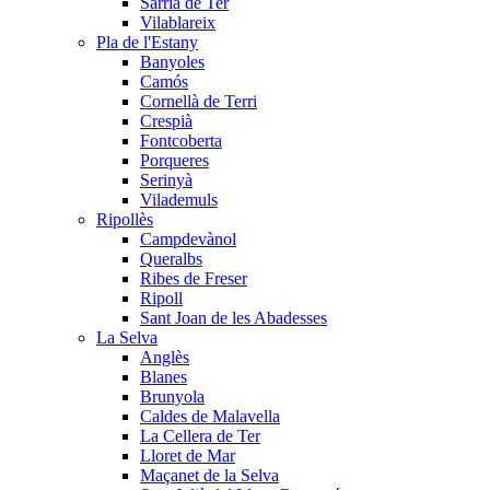
Sarrià de Ter
Vilablareix
Pla de l'Estany
Banyoles
Camós
Cornellà de Terri
Crespià
Fontcoberta
Porqueres
Serinyà
Vilademuls
Ripollès
Campdevànol
Queralbs
Ribes de Freser
Ripoll
Sant Joan de les Abadesses
La Selva
Anglès
Blanes
Brunyola
Caldes de Malavella
La Cellera de Ter
Lloret de Mar
Maçanet de la Selva