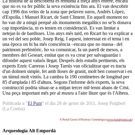
La història de la descoberta es remunta a força anys enrere, encara
que no es va fer públic la seva existència fins ara. El van descobrir
cap 1996 dos veïns de la zona que pelaven suros, Andrés López,
d'Espolla, i Manuel Ricart, de Sant Climent. En aquell moment no
ho van dir a ningú perquè als monuments megalítics no se'ls donava
cap importància, ni es tenien en consideració. Es van limitar a
netejar-lo de bardisses. Uns anys més tard, en Ricart ho va explicar a
un veí del seu poble, Josep Reig. I aquest, interessat en el tema i en
una època on hi ha més consciència –encara que no massa– del
patrimoni prehistòric, ho va comunicar, fa un parell de mesos, a
membres del Geseart, entitat que es va crear per salvaguardar i
difondre aquest valuós llegat. Després dels estudis pertinents, els
experts Enric Carreras i Josep Tarrús van oficialitzar que es tracta
d'un dolmen simple, fet amb lloses de granit, molt ben conservat i en
un túmul molt vistós. La cambra fa 190 centímetres de longitud per
85 d'amplada i 85 d'altura. Segons l'informe dels experts, la seva
construcció podria situar-se a mitjan tercer mil·lenni abans de Crist.
Una peça important més per al
museu
a l'aire lliure que és l'Albera.
Publicada a "
El Punt
" el dia 28 de gener de 2011, Josep Puigbert
(La Contra)
© Portal Gironí d'Història i Genealogia (
www.portalgironi.cat
)
Arqueologia Alt Empordà