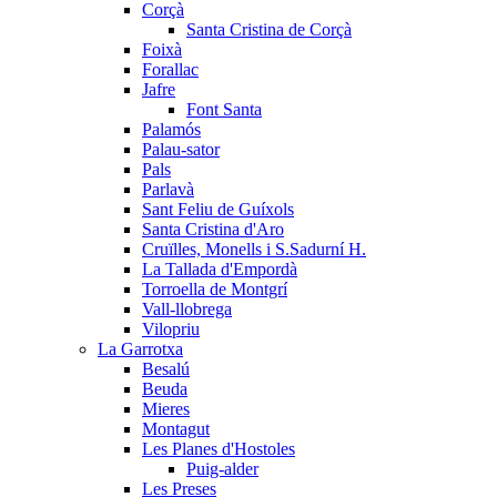
Corçà
Santa Cristina de Corçà
Foixà
Forallac
Jafre
Font Santa
Palamós
Palau-sator
Pals
Parlavà
Sant Feliu de Guíxols
Santa Cristina d'Aro
Cruïlles, Monells i S.Sadurní H.
La Tallada d'Empordà
Torroella de Montgrí
Vall-llobrega
Vilopriu
La Garrotxa
Besalú
Beuda
Mieres
Montagut
Les Planes d'Hostoles
Puig-alder
Les Preses