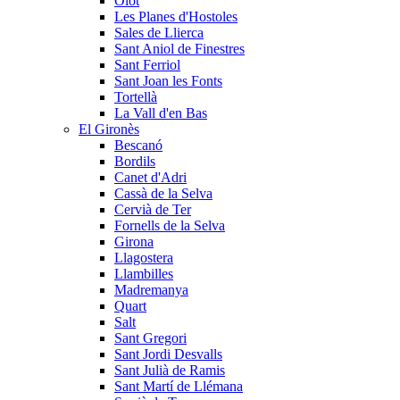
Olot
Les Planes d'Hostoles
Sales de Llierca
Sant Aniol de Finestres
Sant Ferriol
Sant Joan les Fonts
Tortellà
La Vall d'en Bas
El Gironès
Bescanó
Bordils
Canet d'Adri
Cassà de la Selva
Cervià de Ter
Fornells de la Selva
Girona
Llagostera
Llambilles
Madremanya
Quart
Salt
Sant Gregori
Sant Jordi Desvalls
Sant Julià de Ramis
Sant Martí de Llémana