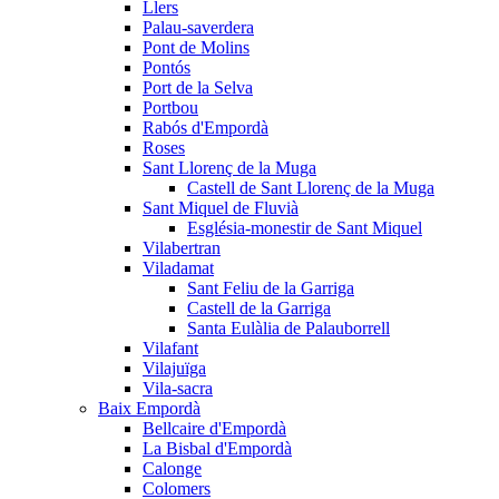
Llers
Palau-saverdera
Pont de Molins
Pontós
Port de la Selva
Portbou
Rabós d'Empordà
Roses
Sant Llorenç de la Muga
Castell de Sant Llorenç de la Muga
Sant Miquel de Fluvià
Església-monestir de Sant Miquel
Vilabertran
Viladamat
Sant Feliu de la Garriga
Castell de la Garriga
Santa Eulàlia de Palauborrell
Vilafant
Vilajuïga
Vila-sacra
Baix Empordà
Bellcaire d'Empordà
La Bisbal d'Empordà
Calonge
Colomers