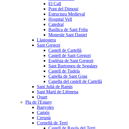
El Call
Pont del Dimoni
Estructura Medieval
Hospital Vell
Catedral
Basílica de Sant Feliu
Monestir Sant Daniel
Llagostera
Sant Gregori
Castell de Cartellà
Castell de Sant Gregori
Església de Sant Gregori
Sant Bartomeu de Segalars
Castell de Tudela
Capella de Sant Grau
Capella del castell de Cartellà
Sant Julià de Ramis
Sant Martí de Llémena
Quart
Pla de l'Estany
Banyoles
Camós
Crespià
Cornellà de Terri
Castell de Ravós del Terri