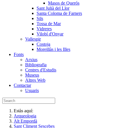
Masos de Querós
Sant Julià del Llor
Santa Coloma de Farners
Sils
Tossa de Mar
Vidreres
Vilobí d'Onyar
Vallespir
Costoja
Moreillàs i les Illes
Fonts
Arxius
Bibliografia
Centres d'Estudis
Museus
Altres Web
Contactar
Usuaris
Estàs aquí:
Arqueologia
Alt Empordà
Sant Climent Sescebes