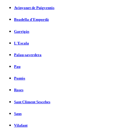
Avinyonet de Puigventós
Boadella d'Empordà
Garrigàs
L'Escala
Palau-saverdera
Pau
Pontós
Roses
Sant Climent Sescebes
Saus
Vilafant