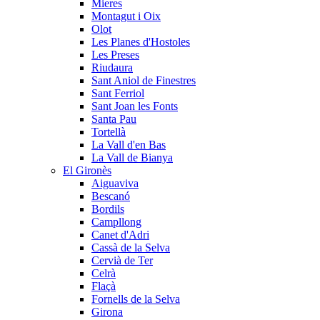
Mieres
Montagut i Oix
Olot
Les Planes d'Hostoles
Les Preses
Riudaura
Sant Aniol de Finestres
Sant Ferriol
Sant Joan les Fonts
Santa Pau
Tortellà
La Vall d'en Bas
La Vall de Bianya
El Gironès
Aiguaviva
Bescanó
Bordils
Campllong
Canet d'Adri
Cassà de la Selva
Cervià de Ter
Celrà
Flaçà
Fornells de la Selva
Girona