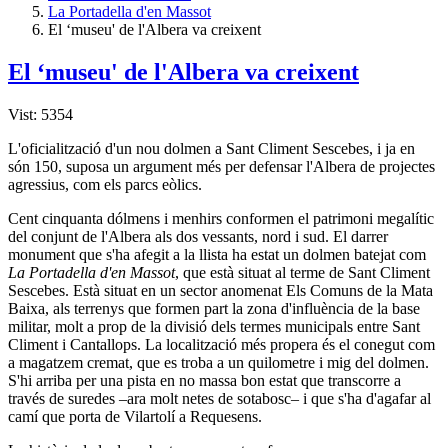
La Portadella d'en Massot
El ‘museu' de l'Albera va creixent
El ‘museu' de l'Albera va creixent
Vist: 5354
L'oficialització d'un nou dolmen a Sant Climent Sescebes, i ja en
són 150, suposa un argument més per defensar l'Albera de projectes
agressius, com els parcs eòlics.
Cent cinquanta dólmens i menhirs conformen el patrimoni megalític
del conjunt de l'Albera als dos vessants, nord i sud. El darrer
monument que s'ha afegit a la llista ha estat un dolmen batejat com
La Portadella d'en Massot
, que està situat al terme de Sant Climent
Sescebes. Està situat en un sector anomenat Els Comuns de la Mata
Baixa, als terrenys que formen part la zona d'influència de la base
militar, molt a prop de la divisió dels termes municipals entre Sant
Climent i Cantallops. La localització més propera és el conegut com
a magatzem cremat, que es troba a un quilometre i mig del dolmen.
S'hi arriba per una pista en no massa bon estat que transcorre a
través de suredes –ara molt netes de sotabosc– i que s'ha d'agafar al
camí que porta de Vilartolí a Requesens.