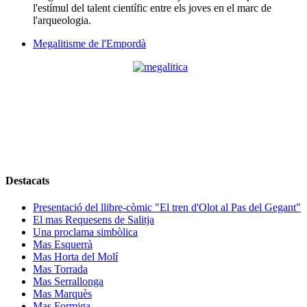
l'estímul del talent científic entre els joves en el marc de
l'arqueologia.
Megalitisme de l'Empordà
Destacats
Presentació del llibre-còmic "El tren d'Olot al Pas del Gegant"
El mas Requesens de Salitja
Una proclama simbòlica
Mas Esquerrà
Mas Horta del Molí
Mas Torrada
Mas Serrallonga
Mas Marquès
Mas Formiga