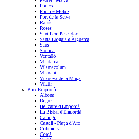
Pedret i Marzà
Pontós
Pont de Molins
Port de la Selva
Rabós
Roses
Sant Pere Pescador
Santa Llogaia d'Àlguema
Saus
Siurana
Ventalló
Viladamat
Vilamacolum
Vilanant
Vilanova de la Muga
Vilaür
Baix Empordà
Albons
Begur
Bellcaire d'Empordà
La Bisbal d'Empordà
Calonge
Castell - Platja d'Aro
Colomers
Corçà