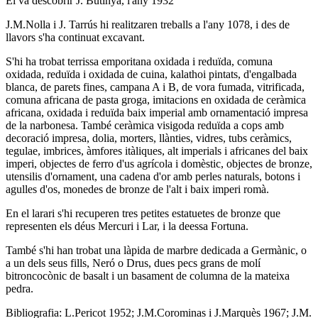
El va descobrir J. Butinyà, l'any 1932
J.M.Nolla i J. Tarrús hi realitzaren treballs a l'any 1078, i des de
llavors s'ha continuat excavant.
S'hi ha trobat terrissa emporitana oxidada i reduïda, comuna
oxidada, reduïda i oxidada de cuina, kalathoi pintats, d'engalbada
blanca, de parets fines, campana A i B, de vora fumada, vitrificada,
comuna africana de pasta groga, imitacions en oxidada de ceràmica
africana, oxidada i reduïda baix imperial amb ornamentació impresa
de la narbonesa. També ceràmica visigoda reduïda a cops amb
decoració impresa, dolia, morters, llànties, vidres, tubs ceràmics,
tegulae, imbrices, àmfores itàliques, alt imperials i africanes del baix
imperi, objectes de ferro d'us agrícola i domèstic, objectes de bronze,
utensilis d'ornament, una cadena d'or amb perles naturals, botons i
agulles d'os, monedes de bronze de l'alt i baix imperi romà.
En el larari s'hi recuperen tres petites estatuetes de bronze que
representen els déus Mercuri i Lar, i la deessa Fortuna.
També s'hi han trobat una làpida de marbre dedicada a Germànic, o
a un dels seus fills, Neró o Drus, dues pecs grans de molí
bitroncocònic de basalt i un basament de columna de la mateixa
pedra.
Bibliografia: L.Pericot 1952; J.M.Corominas i J.Marquès 1967; J.M.