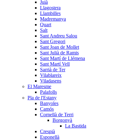
Juià
Llagostera
Llambilles
Madremanya
Quart
Salt
Sant Andreu Salou
Sant Gregori
Sant Joan de Mollet
Sant Julià de Ramis
Sant Martí de Llémena
Sant Martí Vell
Sarrià de Ter
Vilablareix
Viladasens
El Maresme
Palafolls
Pla de l'Estany
Banyoles
Camós
Cornellà de Terri
Borgonyà
La Bastida
Crespià
Esponellà