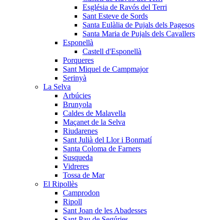
Església de Ravós del Terri
Sant Esteve de Sords
Santa Eulàlia de Pujals dels Pagesos
Santa Maria de Pujals dels Cavallers
Esponellà
Castell d'Esponellà
Porqueres
Sant Miquel de Campmajor
Serinyà
La Selva
Arbúcies
Brunyola
Caldes de Malavella
Maçanet de la Selva
Riudarenes
Sant Julià del Llor i Bonmatí
Santa Coloma de Farners
Susqueda
Vidreres
Tossa de Mar
El Ripollès
Camprodon
Ripoll
Sant Joan de les Abadesses
Sant Pau de Segúries