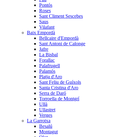
Pontós
Roses
Sant Climent Sescebes
Saus
Vilafant
Baix Empordà
Bellcaire d'Empordà
Sant Antoni de Calonge
Jafre
La Bisbal
Forallac
Palafrugell
Palamós
Platja d'Aro
Sant Feliu de Guíxols
Santa Cristina d'Aro
Serra de Daró
Torroella de Montgrí
Ullà
Ullastret
Verges
La Garrotxa
Besalú
Montagut