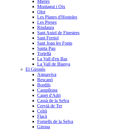
Mieres
Montagut i Oix
Olot
Les Planes d'Hostoles
Les Preses
Riudaura
Sant Aniol de Finestres
Sant Ferriol
Sant Joan les Fonts
Santa Pau
Tortellà
La Vall d'en Bas
La Vall de Bianya
El Gironès
Aiguaviva
Bescanó
Bordils
Campllong
Canet d'Adri
Cassà de la Selva
Cervià de Ter
Celrà
Flaçà
Fornells de la Selva
Girona