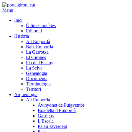
Menu
Inici
Últimes notícies
Editorial
Història
Alt Empordà
Baix Empordà
La Garrotxa
El Gironès
Pla de l'Estany
La Selva
Genealogia
Documents
Terminologia
Territori
Arqueologia
Alt Empordà
Avinyonet de Puigventós
Boadella d'Empordà
Garrigàs
L'Escala
Palau-saverdera
Pau