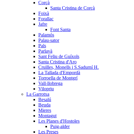
Corçà
Santa Cristina de Corçà
Foixà
Forallac
Jafre
Font Santa
Palamós
Palau-sator
Pals
Parlavà
Sant Feliu de Guíxols
Santa Cristina d'Aro
Cruïlles, Monells i S.Sadurní H.
La Tallada d'Empordà
Torroella de Montgrí
Vall-llobrega
Vilopriu
La Garrotxa
Besalú
Beuda
Mieres
Montagut
Les Planes d'Hostoles
Puig-alder
Les Preses