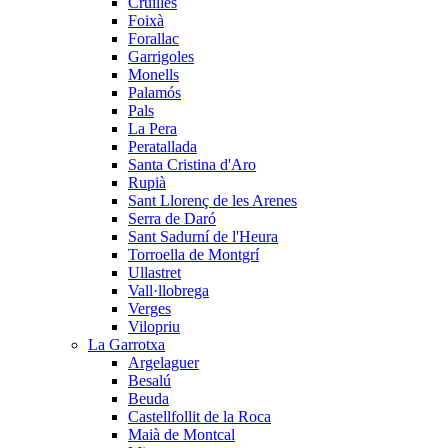
Cruïlles
Foixà
Forallac
Garrigoles
Monells
Palamós
Pals
La Pera
Peratallada
Santa Cristina d'Aro
Rupià
Sant Llorenç de les Arenes
Serra de Daró
Sant Sadurní de l'Heura
Torroella de Montgrí
Ullastret
Vall·llobrega
Verges
Vilopriu
La Garrotxa
Argelaguer
Besalú
Beuda
Castellfollit de la Roca
Maià de Montcal