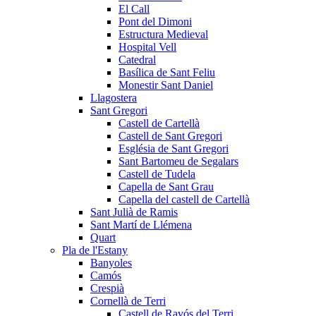
El Call
Pont del Dimoni
Estructura Medieval
Hospital Vell
Catedral
Basílica de Sant Feliu
Monestir Sant Daniel
Llagostera
Sant Gregori
Castell de Cartellà
Castell de Sant Gregori
Església de Sant Gregori
Sant Bartomeu de Segalars
Castell de Tudela
Capella de Sant Grau
Capella del castell de Cartellà
Sant Julià de Ramis
Sant Martí de Llémena
Quart
Pla de l'Estany
Banyoles
Camós
Crespià
Cornellà de Terri
Castell de Ravós del Terri