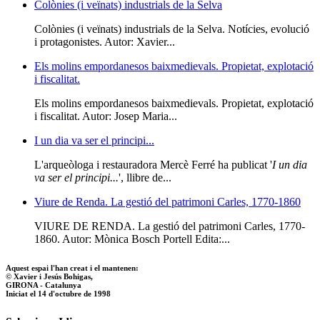
Colònies (i veïnats) industrials de la Selva
Colònies (i veïnats) industrials de la Selva. Notícies, evolució
i protagonistes. Autor: Xavier...
Els molins empordanesos baixmedievals. Propietat, explotació
i fiscalitat.
Els molins empordanesos baixmedievals. Propietat, explotació
i fiscalitat. Autor: Josep Maria...
I un dia va ser el principi...
L'arqueòloga i restauradora Mercè Ferré ha publicat '
I un dia
va ser el principi...
', llibre de...
Viure de Renda. La gestió del patrimoni Carles, 1770-1860
VIURE DE RENDA. La gestió del patrimoni Carles, 1770-
1860. Autor: Mònica Bosch Portell Edita:...
Aquest espai l'han creat i el mantenen:
© Xavier i Jesús Bohigas,
GIRONA - Catalunya
Iniciat el 14 d'octubre de 1998