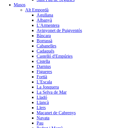
Masos
Alt Empordà
Agullana
Albanyà
L'Armentera
Avinyonet de Puigventós
Bàscara
Borrassà
Cabanelles
Cadaqués
Castelló d'Empúries
Cistella
Darnius
Figueres
Fortià
L'Escala
La Jonquera
La Selva de Mar
Lladó
Llançà
Llers
Maçanet de Cabrenys
Navata
Pau