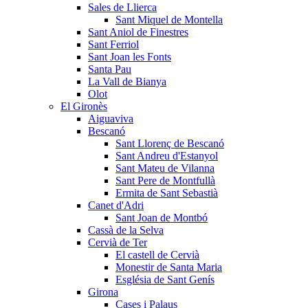
Sales de Llierca
Sant Miquel de Montella
Sant Aniol de Finestres
Sant Ferriol
Sant Joan les Fonts
Santa Pau
La Vall de Bianya
Olot
El Gironès
Aiguaviva
Bescanó
Sant Llorenç de Bescanó
Sant Andreu d'Estanyol
Sant Mateu de Vilanna
Sant Pere de Montfullà
Ermita de Sant Sebastià
Canet d'Adri
Sant Joan de Montbó
Cassà de la Selva
Cervià de Ter
El castell de Cervià
Monestir de Santa Maria
Església de Sant Genís
Girona
Cases i Palaus