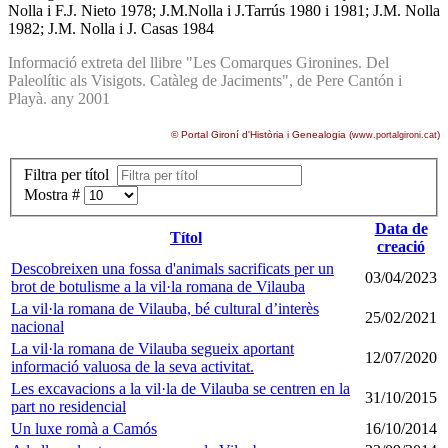
Nolla i F.J. Nieto 1978; J.M.Nolla i J.Tarrús 1980 i 1981; J.M. Nolla
1982; J.M. Nolla i J. Casas 1984
Informació extreta del llibre "Les Comarques Gironines. Del
Paleolític als Visigots. Catàleg de Jaciments", de Pere Cantón i
Playà. any 2001
© Portal Gironí d'Història i Genealogia (
)
www.portalgironi.cat
Filtra per títol
Mostra #
Data de
Títol
creació
Descobreixen una fossa d'animals sacrificats per un
03/04/2023
brot de botulisme a la vil·la romana de Vilauba
La vil·la romana de Vilauba, bé cultural d’interès
25/02/2021
nacional
La vil·la romana de Vilauba segueix aportant
12/07/2020
informació valuosa de la seva activitat.
Les excavacions a la vil·la de Vilauba se centren en la
31/10/2015
part no residencial
Un luxe romà a Camós
16/10/2014