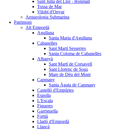
Sant Julià del Llor - Bonmatí
Tossa de Mar
Vilobí d'Onyar
Arqueologia Submarina
Patrimoni
Alt Empordà
Agullana
Santa Maria d'Agullana
Cabanelles
Sant Martí Sesserres
Santa Coloma de Cabanelles
Albanyà
Sant Martí de Corsavell
Sant Llorenç de Sous
Mare de Déu del Mont
Capmany
Santa Àgata de Capmany
Castelló d'Empúries
Espolla
L'Escala
Figueres
Garriguella
Fortià
Lladó d'Empordà
Llançà