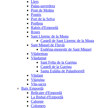
Llers
Palau-saverdera
Pont de Molins
Pontós
Port de la Selva
Portbou
Rabós d'Empordà
Roses
Sant Llorenç de la Muga
Castell de Sant Llorenç de la Muga
Sant Miquel de Fluvià
Església-monestir de Sant Miquel
Vilabertran
Viladamat
Sant Feliu de la Garriga
Castell de la Garriga
Santa Eulàlia de Palauborrell
Vilafant
Vilajuïga
Vila-sacra
Baix Empordà
Bellcaire d'Empordà
La Bisbal d'Empordà
Calonge
Colomers