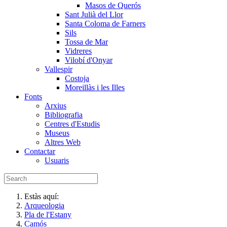
Masos de Querós
Sant Julià del Llor
Santa Coloma de Farners
Sils
Tossa de Mar
Vidreres
Vilobí d'Onyar
Vallespir
Costoja
Moreillàs i les Illes
Fonts
Arxius
Bibliografia
Centres d'Estudis
Museus
Altres Web
Contactar
Usuaris
Estàs aquí:
Arqueologia
Pla de l'Estany
Camós