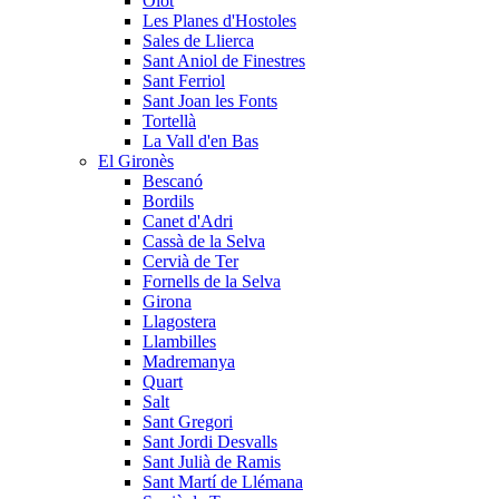
Olot
Les Planes d'Hostoles
Sales de Llierca
Sant Aniol de Finestres
Sant Ferriol
Sant Joan les Fonts
Tortellà
La Vall d'en Bas
El Gironès
Bescanó
Bordils
Canet d'Adri
Cassà de la Selva
Cervià de Ter
Fornells de la Selva
Girona
Llagostera
Llambilles
Madremanya
Quart
Salt
Sant Gregori
Sant Jordi Desvalls
Sant Julià de Ramis
Sant Martí de Llémana