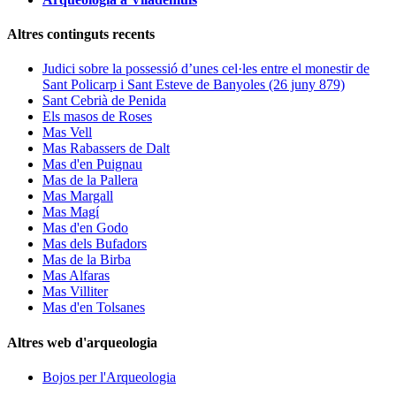
Altres continguts recents
Judici sobre la possessió d’unes cel·les entre el monestir de
Sant Policarp i Sant Esteve de Banyoles (26 juny 879)
Sant Cebrià de Penida
Els masos de Roses
Mas Vell
Mas Rabassers de Dalt
Mas d'en Puignau
Mas de la Pallera
Mas Margall
Mas Magí
Mas d'en Godo
Mas dels Bufadors
Mas de la Birba
Mas Alfaras
Mas Villiter
Mas d'en Tolsanes
Altres web d'arqueologia
Bojos per l'Arqueologia