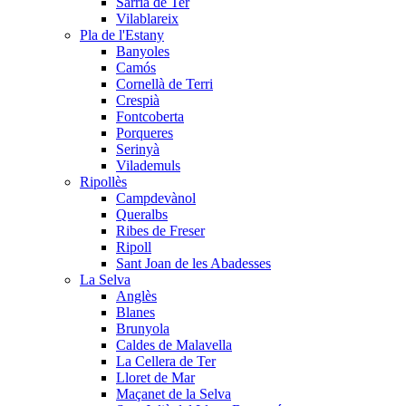
Sarrià de Ter
Vilablareix
Pla de l'Estany
Banyoles
Camós
Cornellà de Terri
Crespià
Fontcoberta
Porqueres
Serinyà
Vilademuls
Ripollès
Campdevànol
Queralbs
Ribes de Freser
Ripoll
Sant Joan de les Abadesses
La Selva
Anglès
Blanes
Brunyola
Caldes de Malavella
La Cellera de Ter
Lloret de Mar
Maçanet de la Selva