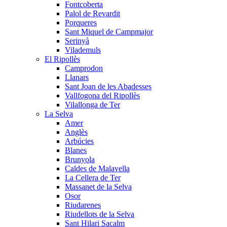
Fontcoberta
Palol de Revardit
Porqueres
Sant Miquel de Campmajor
Serinyà
Vilademuls
El Ripollès
Camprodon
Llanars
Sant Joan de les Abadesses
Vallfogona del Ripollès
Vilallonga de Ter
La Selva
Amer
Anglès
Arbúcies
Blanes
Brunyola
Caldes de Malavella
La Cellera de Ter
Massanet de la Selva
Osor
Riudarenes
Riudellots de la Selva
Sant Hilari Sacalm