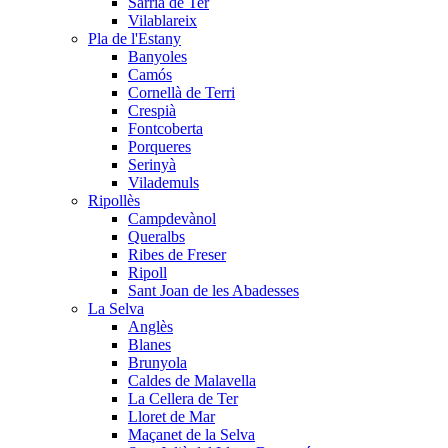
Sarrià de Ter
Vilablareix
Pla de l'Estany
Banyoles
Camós
Cornellà de Terri
Crespià
Fontcoberta
Porqueres
Serinyà
Vilademuls
Ripollès
Campdevànol
Queralbs
Ribes de Freser
Ripoll
Sant Joan de les Abadesses
La Selva
Anglès
Blanes
Brunyola
Caldes de Malavella
La Cellera de Ter
Lloret de Mar
Maçanet de la Selva