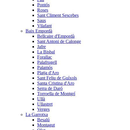
Pontós
Roses
Sant Climent Sescebes
Saus
Vilafant
Baix Empordà
Bellcaire d'Empordà
Sant Antoni de Calonge
Jafre
La Bisbal
Forallac
Palafrugell
Palamós
Platja d'Aro
Sant Feliu de Guíxols
Santa Cristina d'Aro
Serra de Daró
Torroella de Montgrí
Ullà
Ullastret
Verges
La Garrotxa
Besalú
Montagut