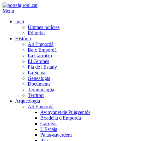
Menu
Inici
Últimes notícies
Editorial
Història
Alt Empordà
Baix Empordà
La Garrotxa
El Gironès
Pla de l'Estany
La Selva
Genealogia
Documents
Terminologia
Territori
Arqueologia
Alt Empordà
Avinyonet de Puigventós
Boadella d'Empordà
Garrigàs
L'Escala
Palau-saverdera
Pau