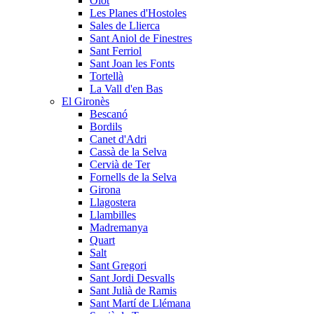
Olot
Les Planes d'Hostoles
Sales de Llierca
Sant Aniol de Finestres
Sant Ferriol
Sant Joan les Fonts
Tortellà
La Vall d'en Bas
El Gironès
Bescanó
Bordils
Canet d'Adri
Cassà de la Selva
Cervià de Ter
Fornells de la Selva
Girona
Llagostera
Llambilles
Madremanya
Quart
Salt
Sant Gregori
Sant Jordi Desvalls
Sant Julià de Ramis
Sant Martí de Llémana