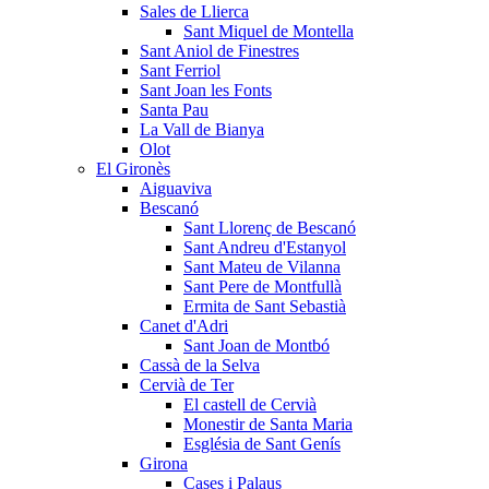
Sales de Llierca
Sant Miquel de Montella
Sant Aniol de Finestres
Sant Ferriol
Sant Joan les Fonts
Santa Pau
La Vall de Bianya
Olot
El Gironès
Aiguaviva
Bescanó
Sant Llorenç de Bescanó
Sant Andreu d'Estanyol
Sant Mateu de Vilanna
Sant Pere de Montfullà
Ermita de Sant Sebastià
Canet d'Adri
Sant Joan de Montbó
Cassà de la Selva
Cervià de Ter
El castell de Cervià
Monestir de Santa Maria
Església de Sant Genís
Girona
Cases i Palaus