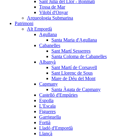
Sant Julià del Llor - Bonmatí
Tossa de Mar
Vilobí d'Onyar
Arqueologia Submarina
Patrimoni
Alt Empordà
Agullana
Santa Maria d'Agullana
Cabanelles
Sant Martí Sesserres
Santa Coloma de Cabanelles
Albanyà
Sant Martí de Corsavell
Sant Llorenç de Sous
Mare de Déu del Mont
Capmany
Santa Àgata de Capmany
Castelló d'Empúries
Espolla
L'Escala
Figueres
Garriguella
Fortià
Lladó d'Empordà
Llançà