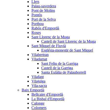
Llers
Palau-saverdera
Pont de Molins
Pontós
Port de la Selva
Portbou
Rabós d'Empordà
Roses
Sant Llorenç de la Muga
Castell de Sant Llorenç de la Muga
Sant Miquel de Fluvià
Església-monestir de Sant Miquel
Vilabertran
Viladamat
Sant Feliu de la Garriga
Castell de la Garriga
Santa Eulàlia de Palauborrell
Vilafant
Vilajuïga
Vila-sacra
Baix Empordà
Bellcaire d'Empordà
La Bisbal d'Empordà
Calonge
Colomers