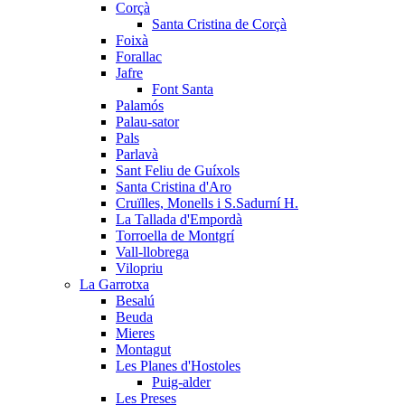
Corçà
Santa Cristina de Corçà
Foixà
Forallac
Jafre
Font Santa
Palamós
Palau-sator
Pals
Parlavà
Sant Feliu de Guíxols
Santa Cristina d'Aro
Cruïlles, Monells i S.Sadurní H.
La Tallada d'Empordà
Torroella de Montgrí
Vall-llobrega
Vilopriu
La Garrotxa
Besalú
Beuda
Mieres
Montagut
Les Planes d'Hostoles
Puig-alder
Les Preses