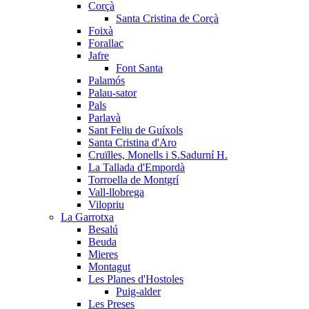
Corçà
Santa Cristina de Corçà
Foixà
Forallac
Jafre
Font Santa
Palamós
Palau-sator
Pals
Parlavà
Sant Feliu de Guíxols
Santa Cristina d'Aro
Cruïlles, Monells i S.Sadurní H.
La Tallada d'Empordà
Torroella de Montgrí
Vall-llobrega
Vilopriu
La Garrotxa
Besalú
Beuda
Mieres
Montagut
Les Planes d'Hostoles
Puig-alder
Les Preses