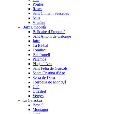
Pontós
Roses
Sant Climent Sescebes
Saus
Vilafant
Baix Empordà
Bellcaire d'Empordà
Sant Antoni de Calonge
Jafre
La Bisbal
Forallac
Palafrugell
Palamós
Platja d'Aro
Sant Feliu de Guíxols
Santa Cristina d'Aro
Serra de Daró
Torroella de Montgrí
Ullà
Ullastret
Verges
La Garrotxa
Besalú
Montagut