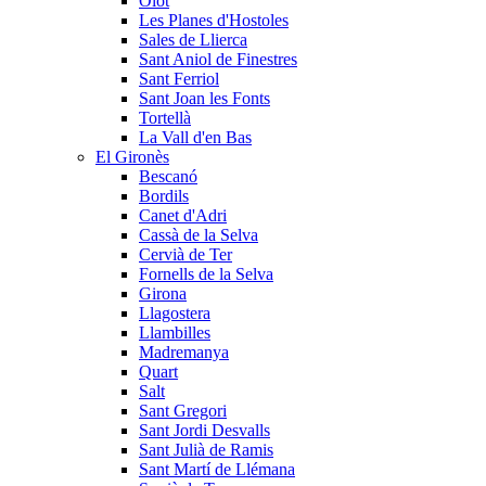
Olot
Les Planes d'Hostoles
Sales de Llierca
Sant Aniol de Finestres
Sant Ferriol
Sant Joan les Fonts
Tortellà
La Vall d'en Bas
El Gironès
Bescanó
Bordils
Canet d'Adri
Cassà de la Selva
Cervià de Ter
Fornells de la Selva
Girona
Llagostera
Llambilles
Madremanya
Quart
Salt
Sant Gregori
Sant Jordi Desvalls
Sant Julià de Ramis
Sant Martí de Llémana