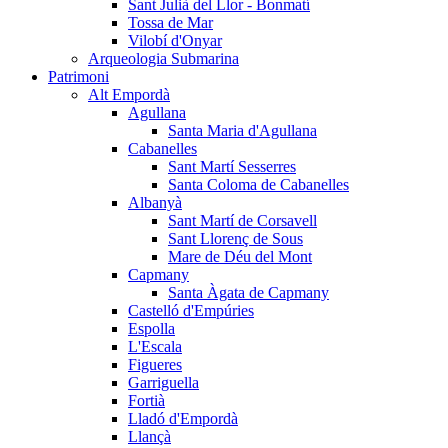
Sant Julià del Llor - Bonmatí
Tossa de Mar
Vilobí d'Onyar
Arqueologia Submarina
Patrimoni
Alt Empordà
Agullana
Santa Maria d'Agullana
Cabanelles
Sant Martí Sesserres
Santa Coloma de Cabanelles
Albanyà
Sant Martí de Corsavell
Sant Llorenç de Sous
Mare de Déu del Mont
Capmany
Santa Àgata de Capmany
Castelló d'Empúries
Espolla
L'Escala
Figueres
Garriguella
Fortià
Lladó d'Empordà
Llançà