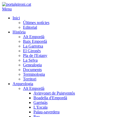
Menu
Inici
Últimes notícies
Editorial
Història
Alt Empordà
Baix Empordà
La Garrotxa
El Gironès
Pla de l'Estany
La Selva
Genealogia
Documents
Terminologia
Territori
Arqueologia
Alt Empordà
Avinyonet de Puigventós
Boadella d'Empordà
Garrigàs
L'Escala
Palau-saverdera
Pau