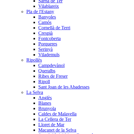
Sarrià de Ter
Vilablareix
Pla de l'Estany
Banyoles
Camós
Cornellà de Terri
Crespià
Fontcoberta
Porqueres
Serinyà
Vilademuls
Ripollès
Campdevànol
Queralbs
Ribes de Freser
Ripoll
Sant Joan de les Abadesses
La Selva
Anglès
Blanes
Brunyola
Caldes de Malavella
La Cellera de Ter
Lloret de Mar
Maçanet de la Selva