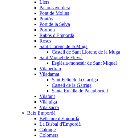
Llers
Palau-saverdera
Pont de Molins
Pontós
Port de la Selva
Portbou
Rabós d'Empordà
Roses
Sant Llorenç de la Muga
Castell de Sant Llorenç de la Muga
Sant Miquel de Fluvià
Església-monestir de Sant Miquel
Vilabertran
Viladamat
Sant Feliu de la Garriga
Castell de la Garriga
Santa Eulàlia de Palauborrell
Vilafant
Vilajuïga
Vila-sacra
Baix Empordà
Bellcaire d'Empordà
La Bisbal d'Empordà
Calonge
Colomers