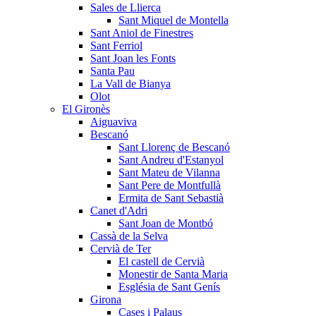
Sales de Llierca
Sant Miquel de Montella
Sant Aniol de Finestres
Sant Ferriol
Sant Joan les Fonts
Santa Pau
La Vall de Bianya
Olot
El Gironès
Aiguaviva
Bescanó
Sant Llorenç de Bescanó
Sant Andreu d'Estanyol
Sant Mateu de Vilanna
Sant Pere de Montfullà
Ermita de Sant Sebastià
Canet d'Adri
Sant Joan de Montbó
Cassà de la Selva
Cervià de Ter
El castell de Cervià
Monestir de Santa Maria
Església de Sant Genís
Girona
Cases i Palaus