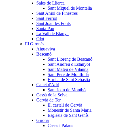
Sales de Llierca
Sant Miquel de Montella
Sant Aniol de Finestres
Sant Ferriol
Sant Joan les Fonts
Santa Pau
La Vall de Bianya
Olot
El Gironès
Aiguaviva
Bescanó
Sant Llorenç de Bescanó
Sant Andreu d'Estanyol
Sant Mateu de Vilanna
Sant Pere de Montfullà
Ermita de Sant Sebastià
Canet d'Adri
Sant Joan de Montbó
Cassà de la Selva
Cervià de Ter
El castell de Cervià
Monestir de Santa Maria
Església de Sant Genís
Girona
Cases i Palaus