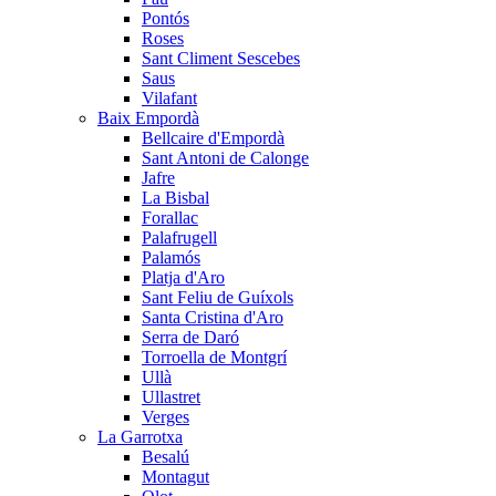
Pontós
Roses
Sant Climent Sescebes
Saus
Vilafant
Baix Empordà
Bellcaire d'Empordà
Sant Antoni de Calonge
Jafre
La Bisbal
Forallac
Palafrugell
Palamós
Platja d'Aro
Sant Feliu de Guíxols
Santa Cristina d'Aro
Serra de Daró
Torroella de Montgrí
Ullà
Ullastret
Verges
La Garrotxa
Besalú
Montagut