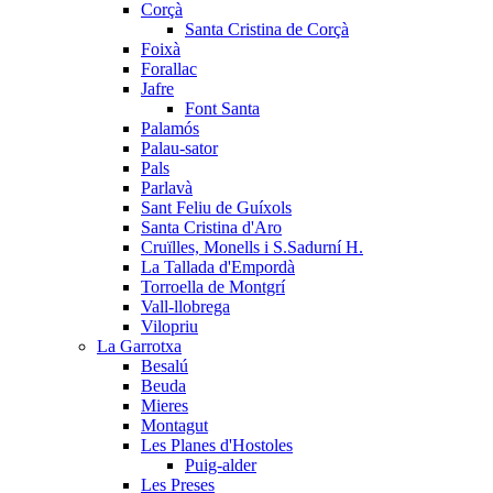
Corçà
Santa Cristina de Corçà
Foixà
Forallac
Jafre
Font Santa
Palamós
Palau-sator
Pals
Parlavà
Sant Feliu de Guíxols
Santa Cristina d'Aro
Cruïlles, Monells i S.Sadurní H.
La Tallada d'Empordà
Torroella de Montgrí
Vall-llobrega
Vilopriu
La Garrotxa
Besalú
Beuda
Mieres
Montagut
Les Planes d'Hostoles
Puig-alder
Les Preses