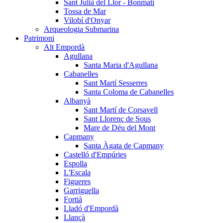
Sant Julià del Llor - Bonmatí
Tossa de Mar
Vilobí d'Onyar
Arqueologia Submarina
Patrimoni
Alt Empordà
Agullana
Santa Maria d'Agullana
Cabanelles
Sant Martí Sesserres
Santa Coloma de Cabanelles
Albanyà
Sant Martí de Corsavell
Sant Llorenç de Sous
Mare de Déu del Mont
Capmany
Santa Àgata de Capmany
Castelló d'Empúries
Espolla
L'Escala
Figueres
Garriguella
Fortià
Lladó d'Empordà
Llançà