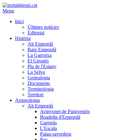
Menu
Inici
Últimes notícies
Editorial
Història
Alt Empordà
Baix Empordà
La Garrotxa
El Gironès
Pla de l'Estany
La Selva
Genealogia
Documents
Terminologia
Territori
Arqueologia
Alt Empordà
Avinyonet de Puigventós
Boadella d'Empordà
Garrigàs
L'Escala
Palau-saverdera
Pau