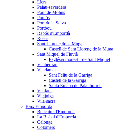
Llers
Palau-saverdera
Pont de Molins
Pontós
Port de la Selva
Portbou
Rabós d'Empordà
Roses
Sant Llorenç de la Muga
Castell de Sant Llorenç de la Muga
Sant Miquel de Fluvià
Església-monestir de Sant Miquel
Vilabertran
Viladamat
Sant Feliu de la Garriga
Castell de la Garriga
Santa Eulàlia de Palauborrell
Vilafant
Vilajuïga
Vila-sacra
Baix Empordà
Bellcaire d'Empordà
La Bisbal d'Empordà
Calonge
Colomers