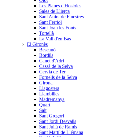
Olot
Les Planes d'Hostoles
Sales de Llierca
Sant Aniol de Finestres
Sant Ferriol
Sant Joan les Fonts
Tortellà
La Vall d'en Bas
El Gironès
Bescanó
Bordils
Canet d'Adri
Cassà de la Selva
Cervià de Ter
Fornells de la Selva
Girona
Llagostera
Llambilles
Madremanya
Quart
Salt
Sant Gregori
Sant Jordi Desvalls
Sant Julià de Ramis
Sant Martí de Llémana