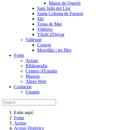
Masos de Querós
Sant Julià del Llor
Santa Coloma de Farners
Sils
Tossa de Mar
Vidreres
Vilobí d'Onyar
Vallespir
Costoja
Moreillàs i les Illes
Fonts
Arxius
Bibliografia
Centres d'Estudis
Museus
Altres Web
Contactar
Usuaris
Estàs aquí:
Fonts
Arxius
Arxius Històrics