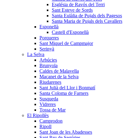
Església de Ravós del Terri
Sant Esteve de Sords
Santa Eulàlia de Pujals dels Pagesos
Santa Maria de Pujals dels Cavallers
Esponellà
Castell d'Esponellà
Porqueres
Sant Miquel de Campmajor
Serinyà
La Selva
Arbúcies
Brunyola
Caldes de Malavella
Maçanet de la Selva
Riudarenes
Sant Julià del Llor i Bonmatí
Santa Coloma de Farners
Susqueda
Vidreres
Tossa de Mar
El Ripollès
Camprodon
Ripoll
Sant Joan de les Abadesses
Sant Pau de Segúries