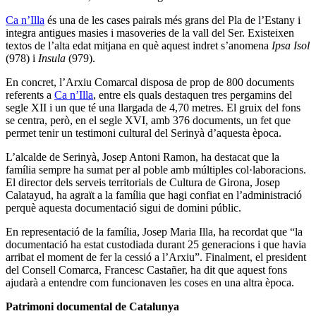
Ca n’Illa
és una de les cases pairals més grans del Pla de l’Estany i
integra antigues masies i masoveries de la vall del Ser. Existeixen
textos de l’alta edat mitjana en què aquest indret s’anomena
Ipsa Isol
(978) i
Insula
(979).
En concret, l’Arxiu Comarcal disposa de prop de 800 documents
referents a
Ca n’Illa
, entre els quals destaquen tres pergamins del
segle XII i un que té una llargada de 4,70 metres. El gruix del fons
se centra, però, en el segle XVI, amb 376 documents, un fet que
permet tenir un testimoni cultural del Serinyà d’aquesta època.
L’alcalde de Serinyà, Josep Antoni Ramon, ha destacat que la
família sempre ha sumat per al poble amb múltiples col·laboracions.
El director dels serveis territorials de Cultura de Girona, Josep
Calatayud, ha agraït a la família que hagi confiat en l’administració
perquè aquesta documentació sigui de domini públic.
En representació de la família, Josep Maria Illa, ha recordat que “la
documentació ha estat custodiada durant 25 generacions i que havia
arribat el moment de fer la cessió a l’Arxiu”. Finalment, el president
del Consell Comarca, Francesc Castañer, ha dit que aquest fons
ajudarà a entendre com funcionaven les coses en una altra època.
Patrimoni documental de Catalunya