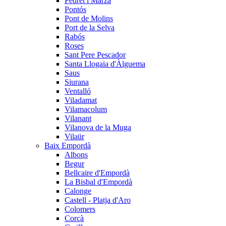
Pedret i Marzà
Pontós
Pont de Molins
Port de la Selva
Rabós
Roses
Sant Pere Pescador
Santa Llogaia d'Àlguema
Saus
Siurana
Ventalló
Viladamat
Vilamacolum
Vilanant
Vilanova de la Muga
Vilaür
Baix Empordà
Albons
Begur
Bellcaire d'Empordà
La Bisbal d'Empordà
Calonge
Castell - Platja d'Aro
Colomers
Corçà