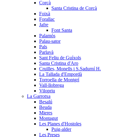
Corçà
Santa Cristina de Corçà
Foixà
Forallac
Jafre
Font Santa
Palamós
Palau-sator
Pals
Parlavà
Sant Feliu de Guíxols
Santa Cristina d'Aro
Cruïlles, Monells i S.Sadurní H.
La Tallada d'Empordà
Torroella de Montgrí
Vall-llobrega
Vilopriu
La Garrotxa
Besalú
Beuda
Mieres
Montagut
Les Planes d'Hostoles
Puig-alder
Les Preses