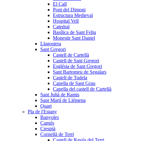
El Call
Pont del Dimoni
Estructura Medieval
Hospital Vell
Catedral
Basílica de Sant Feliu
Monestir Sant Daniel
Llagostera
Sant Gregori
Castell de Cartellà
Castell de Sant Gregori
Església de Sant Gregori
Sant Bartomeu de Segalars
Castell de Tudela
Capella de Sant Grau
Capella del castell de Cartellà
Sant Julià de Ramis
Sant Martí de Llémena
Quart
Pla de l'Estany
Banyoles
Camós
Crespià
Cornellà de Terri
Castell de Ravós del Terri