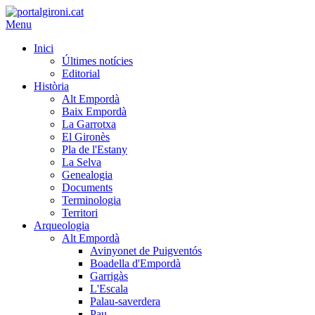
Menu
Inici
Últimes notícies
Editorial
Història
Alt Empordà
Baix Empordà
La Garrotxa
El Gironès
Pla de l'Estany
La Selva
Genealogia
Documents
Terminologia
Territori
Arqueologia
Alt Empordà
Avinyonet de Puigventós
Boadella d'Empordà
Garrigàs
L'Escala
Palau-saverdera
Pau