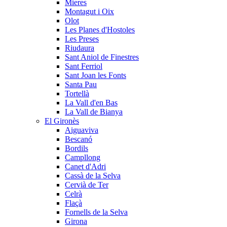
Mieres
Montagut i Oix
Olot
Les Planes d'Hostoles
Les Preses
Riudaura
Sant Aniol de Finestres
Sant Ferriol
Sant Joan les Fonts
Santa Pau
Tortellà
La Vall d'en Bas
La Vall de Bianya
El Gironès
Aiguaviva
Bescanó
Bordils
Campllong
Canet d'Adri
Cassà de la Selva
Cervià de Ter
Celrà
Flaçà
Fornells de la Selva
Girona