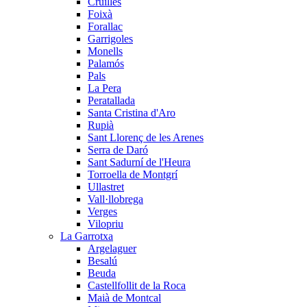
Cruïlles
Foixà
Forallac
Garrigoles
Monells
Palamós
Pals
La Pera
Peratallada
Santa Cristina d'Aro
Rupià
Sant Llorenç de les Arenes
Serra de Daró
Sant Sadurní de l'Heura
Torroella de Montgrí
Ullastret
Vall·llobrega
Verges
Vilopriu
La Garrotxa
Argelaguer
Besalú
Beuda
Castellfollit de la Roca
Maià de Montcal