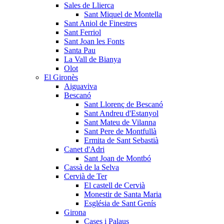
Sales de Llierca
Sant Miquel de Montella
Sant Aniol de Finestres
Sant Ferriol
Sant Joan les Fonts
Santa Pau
La Vall de Bianya
Olot
El Gironès
Aiguaviva
Bescanó
Sant Llorenç de Bescanó
Sant Andreu d'Estanyol
Sant Mateu de Vilanna
Sant Pere de Montfullà
Ermita de Sant Sebastià
Canet d'Adri
Sant Joan de Montbó
Cassà de la Selva
Cervià de Ter
El castell de Cervià
Monestir de Santa Maria
Església de Sant Genís
Girona
Cases i Palaus