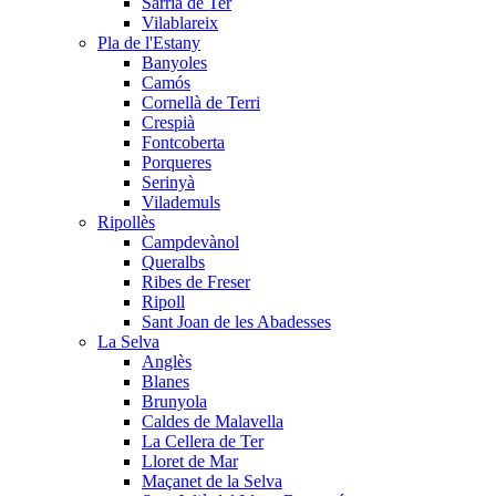
Sarrià de Ter
Vilablareix
Pla de l'Estany
Banyoles
Camós
Cornellà de Terri
Crespià
Fontcoberta
Porqueres
Serinyà
Vilademuls
Ripollès
Campdevànol
Queralbs
Ribes de Freser
Ripoll
Sant Joan de les Abadesses
La Selva
Anglès
Blanes
Brunyola
Caldes de Malavella
La Cellera de Ter
Lloret de Mar
Maçanet de la Selva