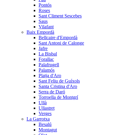
Pontós
Roses
Sant Climent Sescebes
Saus
Vilafant
Baix Empordà
Bellcaire d'Empordà
Sant Antoni de Calonge
Jafre
La Bisbal
Forallac
Palafrugell
Palamós
Platja d'Aro
Sant Feliu de Guíxols
Santa Cristina d'Aro
Serra de Daró
Torroella de Montgrí
Ullà
Ullastret
Verges
La Garrotxa
Besalú
Montagut