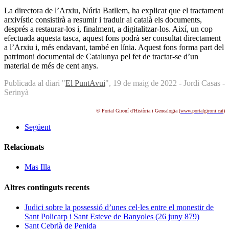
La directora de l’Arxiu, Núria Batllem, ha explicat que el tractament
arxivístic consistirà a resumir i traduir al català els documents,
després a restaurar-los i, finalment, a digitalitzar-los. Així, un cop
efectuada aquesta tasca, aquest fons podrà ser consultat directament
a l’Arxiu i, més endavant, també en línia. Aquest fons forma part del
patrimoni documental de Catalunya pel fet de tractar-se d’un
material de més de cent anys.
Publicada al diari "
El PuntAvui
", 19 de maig de 2022 - Jordi Casas -
Serinyà
© Portal Gironí d'Història i Genealogia (
www.portalgironi.cat
)
Següent
Relacionats
Mas Illa
Altres continguts recents
Judici sobre la possessió d’unes cel·les entre el monestir de
Sant Policarp i Sant Esteve de Banyoles (26 juny 879)
Sant Cebrià de Penida