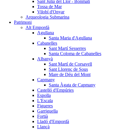
Sant Julià del Llor - Bonmatí
Tossa de Mar
Vilobí d'Onyar
Arqueologia Submarina
Patrimoni
Alt Empordà
Agullana
Santa Maria d'Agullana
Cabanelles
Sant Martí Sesserres
Santa Coloma de Cabanelles
Albanyà
Sant Martí de Corsavell
Sant Llorenç de Sous
Mare de Déu del Mont
Capmany
Santa Àgata de Capmany
Castelló d'Empúries
Espolla
L'Escala
Figueres
Garriguella
Fortià
Lladó d'Empordà
Llançà