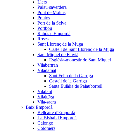
Llers
Palau-saverdera
Pont de Molins
Pontós
Port de la Selva
Portbou
Rabós d'Empordà
Roses
Sant Llorenç de la Muga
Castell de Sant Llorenç de la Muga
Sant Miquel de Fluvià
Església-monestir de Sant Miquel
Vilabertran
Viladamat
Sant Feliu de la Garriga
Castell de la Garriga
Santa Eulàlia de Palauborrell
Vilafant
Vilajuïga
Vila-sacra
Baix Empordà
Bellcaire d'Empordà
La Bisbal d'Empordà
Calonge
Colomers