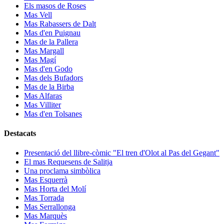
Els masos de Roses
Mas Vell
Mas Rabassers de Dalt
Mas d'en Puignau
Mas de la Pallera
Mas Margall
Mas Magí
Mas d'en Godo
Mas dels Bufadors
Mas de la Birba
Mas Alfaras
Mas Villiter
Mas d'en Tolsanes
Destacats
Presentació del llibre-còmic "El tren d'Olot al Pas del Gegant"
El mas Requesens de Salitja
Una proclama simbòlica
Mas Esquerrà
Mas Horta del Molí
Mas Torrada
Mas Serrallonga
Mas Marquès