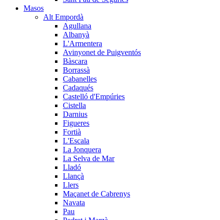
Masos
Alt Empordà
Agullana
Albanyà
L'Armentera
Avinyonet de Puigventós
Bàscara
Borrassà
Cabanelles
Cadaqués
Castelló d'Empúries
Cistella
Darnius
Figueres
Fortià
L'Escala
La Jonquera
La Selva de Mar
Lladó
Llançà
Llers
Maçanet de Cabrenys
Navata
Pau