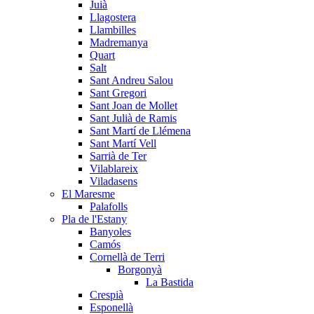
Juià
Llagostera
Llambilles
Madremanya
Quart
Salt
Sant Andreu Salou
Sant Gregori
Sant Joan de Mollet
Sant Julià de Ramis
Sant Martí de Llémena
Sant Martí Vell
Sarrià de Ter
Vilablareix
Viladasens
El Maresme
Palafolls
Pla de l'Estany
Banyoles
Camós
Cornellà de Terri
Borgonyà
La Bastida
Crespià
Esponellà