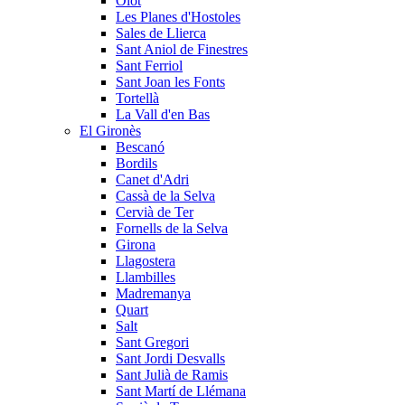
Olot
Les Planes d'Hostoles
Sales de Llierca
Sant Aniol de Finestres
Sant Ferriol
Sant Joan les Fonts
Tortellà
La Vall d'en Bas
El Gironès
Bescanó
Bordils
Canet d'Adri
Cassà de la Selva
Cervià de Ter
Fornells de la Selva
Girona
Llagostera
Llambilles
Madremanya
Quart
Salt
Sant Gregori
Sant Jordi Desvalls
Sant Julià de Ramis
Sant Martí de Llémana