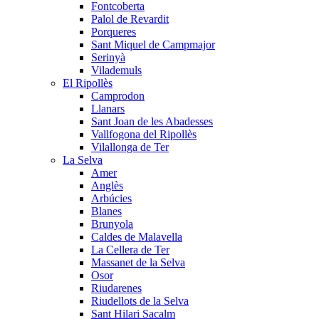
Fontcoberta
Palol de Revardit
Porqueres
Sant Miquel de Campmajor
Serinyà
Vilademuls
El Ripollès
Camprodon
Llanars
Sant Joan de les Abadesses
Vallfogona del Ripollès
Vilallonga de Ter
La Selva
Amer
Anglès
Arbúcies
Blanes
Brunyola
Caldes de Malavella
La Cellera de Ter
Massanet de la Selva
Osor
Riudarenes
Riudellots de la Selva
Sant Hilari Sacalm