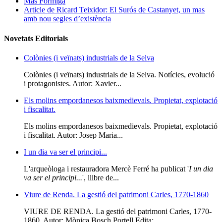
Mas Formiga
Article de Ricard Teixidor: El Surós de Castanyet, un mas
amb nou segles d’existència
Novetats Editorials
Colònies (i veïnats) industrials de la Selva
Colònies (i veïnats) industrials de la Selva. Notícies, evolució
i protagonistes. Autor: Xavier...
Els molins empordanesos baixmedievals. Propietat, explotació
i fiscalitat.
Els molins empordanesos baixmedievals. Propietat, explotació
i fiscalitat. Autor: Josep Maria...
I un dia va ser el principi...
L'arqueòloga i restauradora Mercè Ferré ha publicat '
I un dia
va ser el principi...
', llibre de...
Viure de Renda. La gestió del patrimoni Carles, 1770-1860
VIURE DE RENDA. La gestió del patrimoni Carles, 1770-
1860. Autor: Mònica Bosch Portell Edita:...