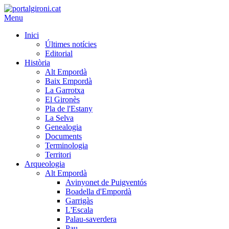
Menu
Inici
Últimes notícies
Editorial
Història
Alt Empordà
Baix Empordà
La Garrotxa
El Gironès
Pla de l'Estany
La Selva
Genealogia
Documents
Terminologia
Territori
Arqueologia
Alt Empordà
Avinyonet de Puigventós
Boadella d'Empordà
Garrigàs
L'Escala
Palau-saverdera
Pau