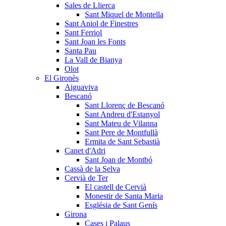
Sales de Llierca
Sant Miquel de Montella
Sant Aniol de Finestres
Sant Ferriol
Sant Joan les Fonts
Santa Pau
La Vall de Bianya
Olot
El Gironès
Aiguaviva
Bescanó
Sant Llorenç de Bescanó
Sant Andreu d'Estanyol
Sant Mateu de Vilanna
Sant Pere de Montfullà
Ermita de Sant Sebastià
Canet d'Adri
Sant Joan de Montbó
Cassà de la Selva
Cervià de Ter
El castell de Cervià
Monestir de Santa Maria
Església de Sant Genís
Girona
Cases i Palaus