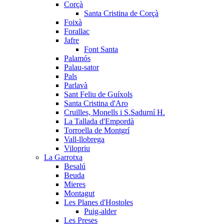
Corçà
Santa Cristina de Corçà
Foixà
Forallac
Jafre
Font Santa
Palamós
Palau-sator
Pals
Parlavà
Sant Feliu de Guíxols
Santa Cristina d'Aro
Cruïlles, Monells i S.Sadurní H.
La Tallada d'Empordà
Torroella de Montgrí
Vall-llobrega
Vilopriu
La Garrotxa
Besalú
Beuda
Mieres
Montagut
Les Planes d'Hostoles
Puig-alder
Les Preses