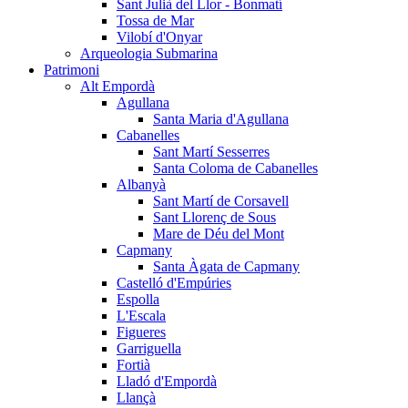
Sant Julià del Llor - Bonmatí
Tossa de Mar
Vilobí d'Onyar
Arqueologia Submarina
Patrimoni
Alt Empordà
Agullana
Santa Maria d'Agullana
Cabanelles
Sant Martí Sesserres
Santa Coloma de Cabanelles
Albanyà
Sant Martí de Corsavell
Sant Llorenç de Sous
Mare de Déu del Mont
Capmany
Santa Àgata de Capmany
Castelló d'Empúries
Espolla
L'Escala
Figueres
Garriguella
Fortià
Lladó d'Empordà
Llançà