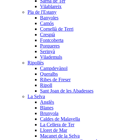
Sarrià de Ter
Vilablareix
Pla de l'Estany
Banyoles
Camós
Cornellà de Terri
Crespià
Fontcoberta
Porqueres
Serinyà
Vilademuls
Ripollès
Campdevànol
Queralbs
Ribes de Freser
Ripoll
Sant Joan de les Abadesses
La Selva
Anglès
Blanes
Brunyola
Caldes de Malavella
La Cellera de Ter
Lloret de Mar
Maçanet de la Selva