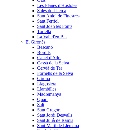
Olot
Les Planes d'Hostoles
Sales de Llierca
Sant Aniol de Finestres
Sant Ferriol
Sant Joan les Fonts
Tortellà
La Vall d'en Bas
El Gironès
Bescanó
Bordils
Canet d'Adri
Cassà de la Selva
Cervià de Ter
Fornells de la Selva
Girona
Llagostera
Llambilles
Madremanya
Quart
Salt
Sant Gregori
Sant Jordi Desvalls
Sant Julià de Ramis
Sant Martí de Llémana