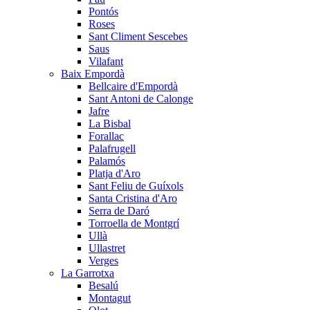
Pontós
Roses
Sant Climent Sescebes
Saus
Vilafant
Baix Empordà
Bellcaire d'Empordà
Sant Antoni de Calonge
Jafre
La Bisbal
Forallac
Palafrugell
Palamós
Platja d'Aro
Sant Feliu de Guíxols
Santa Cristina d'Aro
Serra de Daró
Torroella de Montgrí
Ullà
Ullastret
Verges
La Garrotxa
Besalú
Montagut