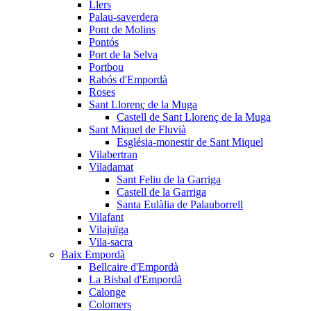
Llers
Palau-saverdera
Pont de Molins
Pontós
Port de la Selva
Portbou
Rabós d'Empordà
Roses
Sant Llorenç de la Muga
Castell de Sant Llorenç de la Muga
Sant Miquel de Fluvià
Església-monestir de Sant Miquel
Vilabertran
Viladamat
Sant Feliu de la Garriga
Castell de la Garriga
Santa Eulàlia de Palauborrell
Vilafant
Vilajuïga
Vila-sacra
Baix Empordà
Bellcaire d'Empordà
La Bisbal d'Empordà
Calonge
Colomers