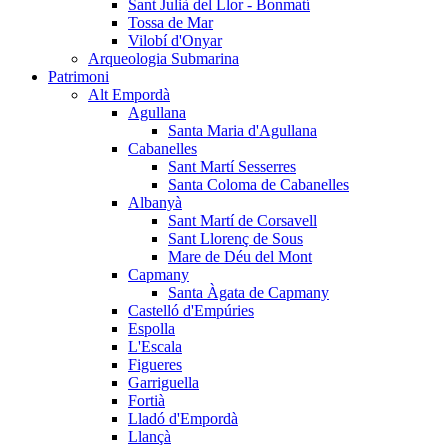
Sant Julià del Llor - Bonmatí
Tossa de Mar
Vilobí d'Onyar
Arqueologia Submarina
Patrimoni
Alt Empordà
Agullana
Santa Maria d'Agullana
Cabanelles
Sant Martí Sesserres
Santa Coloma de Cabanelles
Albanyà
Sant Martí de Corsavell
Sant Llorenç de Sous
Mare de Déu del Mont
Capmany
Santa Àgata de Capmany
Castelló d'Empúries
Espolla
L'Escala
Figueres
Garriguella
Fortià
Lladó d'Empordà
Llançà