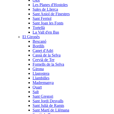
Olot
Les Planes d'Hostoles
Sales de Llierca
Sant Aniol de Finestres
Sant Ferriol
Sant Joan les Fonts
Tortellà
La Vall d'en Bas
El Gironès
Bescanó
Bordils
Canet d'Adri
Cassà de la Selva
Cervià de Ter
Fornells de la Selva
Girona
Llagostera
Llambilles
Madremanya
Quart
Salt
Sant Gregori
Sant Jordi Desvalls
Sant Julià de Ramis
Sant Martí de Llémana