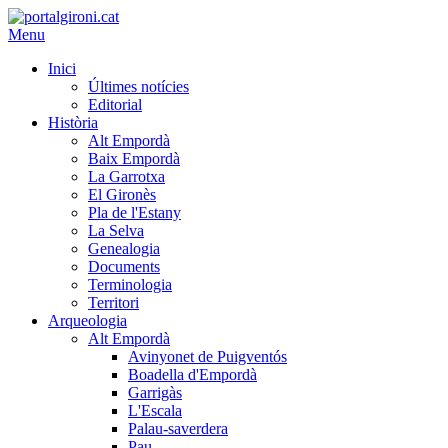
Menu
Inici
Últimes notícies
Editorial
Història
Alt Empordà
Baix Empordà
La Garrotxa
El Gironès
Pla de l'Estany
La Selva
Genealogia
Documents
Terminologia
Territori
Arqueologia
Alt Empordà
Avinyonet de Puigventós
Boadella d'Empordà
Garrigàs
L'Escala
Palau-saverdera
Pau