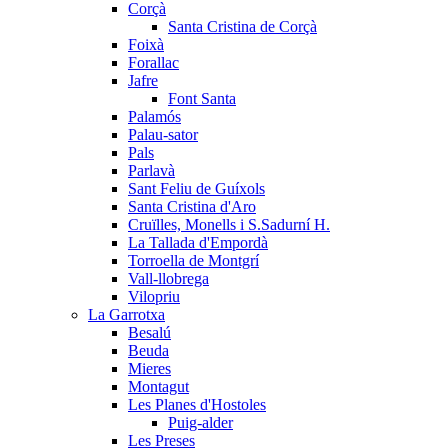
Corçà
Santa Cristina de Corçà
Foixà
Forallac
Jafre
Font Santa
Palamós
Palau-sator
Pals
Parlavà
Sant Feliu de Guíxols
Santa Cristina d'Aro
Cruïlles, Monells i S.Sadurní H.
La Tallada d'Empordà
Torroella de Montgrí
Vall-llobrega
Vilopriu
La Garrotxa
Besalú
Beuda
Mieres
Montagut
Les Planes d'Hostoles
Puig-alder
Les Preses