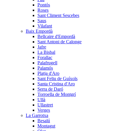
Pontós
Roses
Sant Climent Sescebes
Saus
Vilafant
Baix Empordà
Bellcaire d'Empordà
Sant Antoni de Calonge
Jafre
La Bisbal
Forallac
Palafrugell
Palamós
Platja d'Aro
Sant Feliu de Guíxols
Santa Cristina d'Aro
Serra de Daró
Torroella de Montgrí
Ullà
Ullastret
Verges
La Garrotxa
Besalú
Montagut