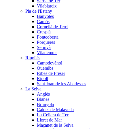
Sarrià de Ter
Vilablareix
Pla de l'Estany
Banyoles
Camós
Cornellà de Terri
Crespià
Fontcoberta
Porqueres
Serinyà
Vilademuls
Ripollès
Campdevànol
Queralbs
Ribes de Freser
Ripoll
Sant Joan de les Abadesses
La Selva
Anglès
Blanes
Brunyola
Caldes de Malavella
La Cellera de Ter
Lloret de Mar
Maçanet de la Selva