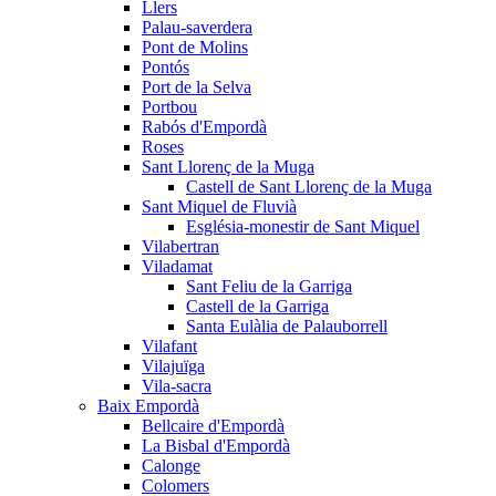
Llers
Palau-saverdera
Pont de Molins
Pontós
Port de la Selva
Portbou
Rabós d'Empordà
Roses
Sant Llorenç de la Muga
Castell de Sant Llorenç de la Muga
Sant Miquel de Fluvià
Església-monestir de Sant Miquel
Vilabertran
Viladamat
Sant Feliu de la Garriga
Castell de la Garriga
Santa Eulàlia de Palauborrell
Vilafant
Vilajuïga
Vila-sacra
Baix Empordà
Bellcaire d'Empordà
La Bisbal d'Empordà
Calonge
Colomers