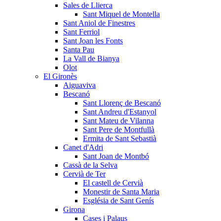
Sales de Llierca
Sant Miquel de Montella
Sant Aniol de Finestres
Sant Ferriol
Sant Joan les Fonts
Santa Pau
La Vall de Bianya
Olot
El Gironès
Aiguaviva
Bescanó
Sant Llorenç de Bescanó
Sant Andreu d'Estanyol
Sant Mateu de Vilanna
Sant Pere de Montfullà
Ermita de Sant Sebastià
Canet d'Adri
Sant Joan de Montbó
Cassà de la Selva
Cervià de Ter
El castell de Cervià
Monestir de Santa Maria
Església de Sant Genís
Girona
Cases i Palaus