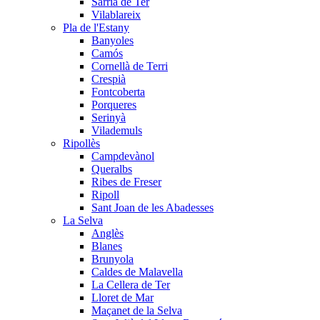
Sarrià de Ter
Vilablareix
Pla de l'Estany
Banyoles
Camós
Cornellà de Terri
Crespià
Fontcoberta
Porqueres
Serinyà
Vilademuls
Ripollès
Campdevànol
Queralbs
Ribes de Freser
Ripoll
Sant Joan de les Abadesses
La Selva
Anglès
Blanes
Brunyola
Caldes de Malavella
La Cellera de Ter
Lloret de Mar
Maçanet de la Selva