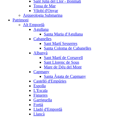
Sant Julià del Llor - Bonmatí
Tossa de Mar
Vilobí d'Onyar
Arqueologia Submarina
Patrimoni
Alt Empordà
Agullana
Santa Maria d'Agullana
Cabanelles
Sant Martí Sesserres
Santa Coloma de Cabanelles
Albanyà
Sant Martí de Corsavell
Sant Llorenç de Sous
Mare de Déu del Mont
Capmany
Santa Àgata de Capmany
Castelló d'Empúries
Espolla
L'Escala
Figueres
Garriguella
Fortià
Lladó d'Empordà
Llançà