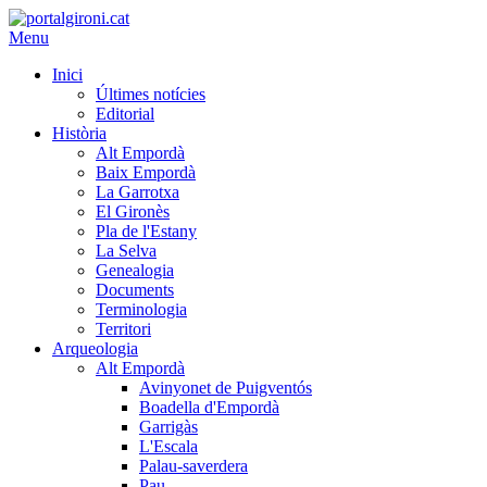
Menu
Inici
Últimes notícies
Editorial
Història
Alt Empordà
Baix Empordà
La Garrotxa
El Gironès
Pla de l'Estany
La Selva
Genealogia
Documents
Terminologia
Territori
Arqueologia
Alt Empordà
Avinyonet de Puigventós
Boadella d'Empordà
Garrigàs
L'Escala
Palau-saverdera
Pau