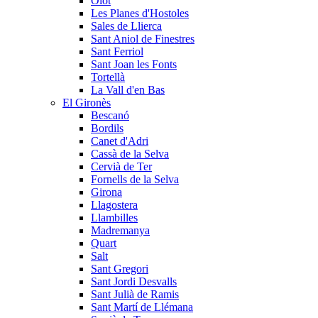
Olot
Les Planes d'Hostoles
Sales de Llierca
Sant Aniol de Finestres
Sant Ferriol
Sant Joan les Fonts
Tortellà
La Vall d'en Bas
El Gironès
Bescanó
Bordils
Canet d'Adri
Cassà de la Selva
Cervià de Ter
Fornells de la Selva
Girona
Llagostera
Llambilles
Madremanya
Quart
Salt
Sant Gregori
Sant Jordi Desvalls
Sant Julià de Ramis
Sant Martí de Llémana