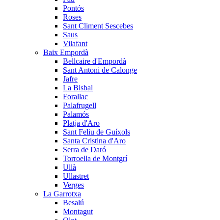
Pontós
Roses
Sant Climent Sescebes
Saus
Vilafant
Baix Empordà
Bellcaire d'Empordà
Sant Antoni de Calonge
Jafre
La Bisbal
Forallac
Palafrugell
Palamós
Platja d'Aro
Sant Feliu de Guíxols
Santa Cristina d'Aro
Serra de Daró
Torroella de Montgrí
Ullà
Ullastret
Verges
La Garrotxa
Besalú
Montagut