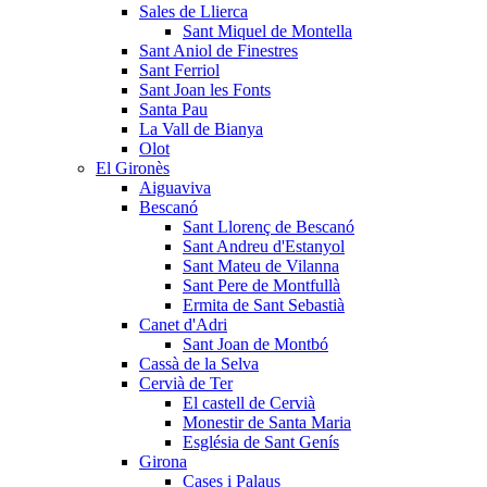
Sales de Llierca
Sant Miquel de Montella
Sant Aniol de Finestres
Sant Ferriol
Sant Joan les Fonts
Santa Pau
La Vall de Bianya
Olot
El Gironès
Aiguaviva
Bescanó
Sant Llorenç de Bescanó
Sant Andreu d'Estanyol
Sant Mateu de Vilanna
Sant Pere de Montfullà
Ermita de Sant Sebastià
Canet d'Adri
Sant Joan de Montbó
Cassà de la Selva
Cervià de Ter
El castell de Cervià
Monestir de Santa Maria
Església de Sant Genís
Girona
Cases i Palaus