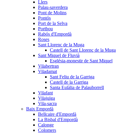
Llers
Palau-saverdera
Pont de Molins
Pontós
Port de la Selva
Portbou
Rabós d'Empordà
Roses
Sant Llorenç de la Muga
Castell de Sant Llorenç de la Muga
Sant Miquel de Fluvià
Església-monestir de Sant Miquel
Vilabertran
Viladamat
Sant Feliu de la Garriga
Castell de la Garriga
Santa Eulàlia de Palauborrell
Vilafant
Vilajuïga
Vila-sacra
Baix Empordà
Bellcaire d'Empordà
La Bisbal d'Empordà
Calonge
Colomers