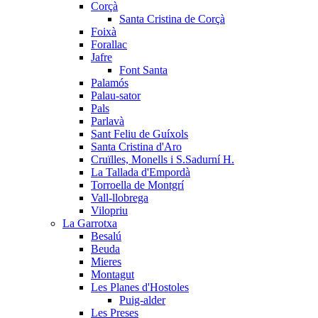
Corçà
Santa Cristina de Corçà
Foixà
Forallac
Jafre
Font Santa
Palamós
Palau-sator
Pals
Parlavà
Sant Feliu de Guíxols
Santa Cristina d'Aro
Cruïlles, Monells i S.Sadurní H.
La Tallada d'Empordà
Torroella de Montgrí
Vall-llobrega
Vilopriu
La Garrotxa
Besalú
Beuda
Mieres
Montagut
Les Planes d'Hostoles
Puig-alder
Les Preses