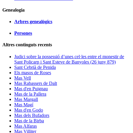
Genealogia
Arbres genealògics
Persones
Altres continguts recents
Judici sobre la possessió d’unes cel·les entre el monestir de
Sant Policarp i Sant Esteve de Banyoles (26 juny 879)
Sant Cebrià de Penida
Els masos de Roses
Mas Vell
Mas Rabassers de Dalt
Mas d'en Puignau
Mas de la Pallera
Mas Margall
Mas Magí
Mas d'en Godo
Mas dels Bufadors
Mas de la Birba
Mas Alfaras
Mas Villiter