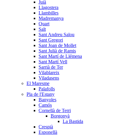
Juià
Llagostera
Llambilles
Madremanya
Quart
Salt
Sant Andreu Salou
Sant Gregori
Sant Joan de Mollet
Sant Julià de Ramis
Sant Martí de Llémena
Sant Martí Vell
Sarrià de Ter
Vilablareix
Viladasens
El Maresme
Palafolls
Pla de l'Estany
Banyoles
Camós
Cornellà de Terri
Borgonyà
La Bastida
Crespià
Esponellà