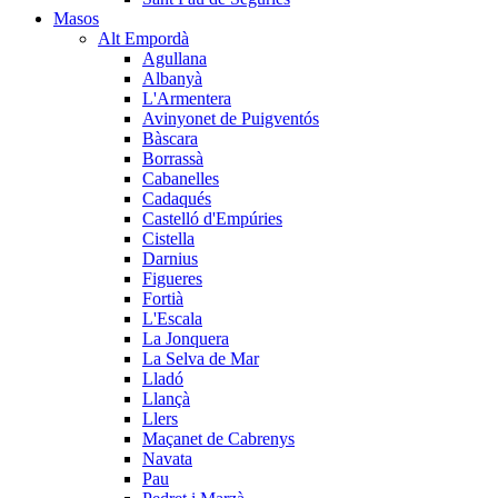
Masos
Alt Empordà
Agullana
Albanyà
L'Armentera
Avinyonet de Puigventós
Bàscara
Borrassà
Cabanelles
Cadaqués
Castelló d'Empúries
Cistella
Darnius
Figueres
Fortià
L'Escala
La Jonquera
La Selva de Mar
Lladó
Llançà
Llers
Maçanet de Cabrenys
Navata
Pau