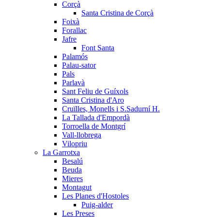
Corçà
Santa Cristina de Corçà
Foixà
Forallac
Jafre
Font Santa
Palamós
Palau-sator
Pals
Parlavà
Sant Feliu de Guíxols
Santa Cristina d'Aro
Cruïlles, Monells i S.Sadurní H.
La Tallada d'Empordà
Torroella de Montgrí
Vall-llobrega
Vilopriu
La Garrotxa
Besalú
Beuda
Mieres
Montagut
Les Planes d'Hostoles
Puig-alder
Les Preses