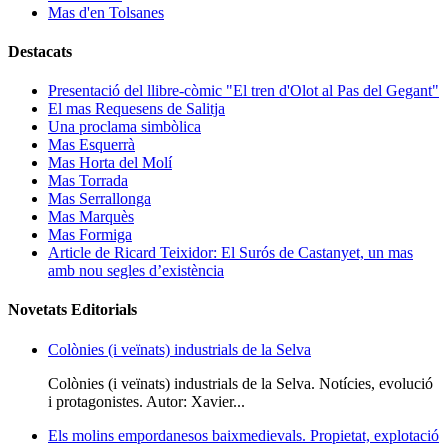
Mas d'en Tolsanes
Destacats
Presentació del llibre-còmic "El tren d'Olot al Pas del Gegant"
El mas Requesens de Salitja
Una proclama simbòlica
Mas Esquerrà
Mas Horta del Molí
Mas Torrada
Mas Serrallonga
Mas Marquès
Mas Formiga
Article de Ricard Teixidor: El Surós de Castanyet, un mas
amb nou segles d’existència
Novetats Editorials
Colònies (i veïnats) industrials de la Selva
Colònies (i veïnats) industrials de la Selva. Notícies, evolució
i protagonistes. Autor: Xavier...
Els molins empordanesos baixmedievals. Propietat, explotació