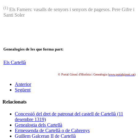
(1)
Els Farners: vasalls de senyors i senyors de pagesos. Pere Gifre i
Santi Soler
Genealogies de les que forma part:
Els Cartellà
© Portal Gironí d'Història i Genealogia (
www.portalgironi.cat
)
Anterior
Següent
Relacionats
Concessió del dret de patronat del castell de Cartellà (11
desembre 1319)
Genealogia dels Cartellà
Ermessenda de Cartellà o de Cabrenys
Guillem Galceran II de Cartellà