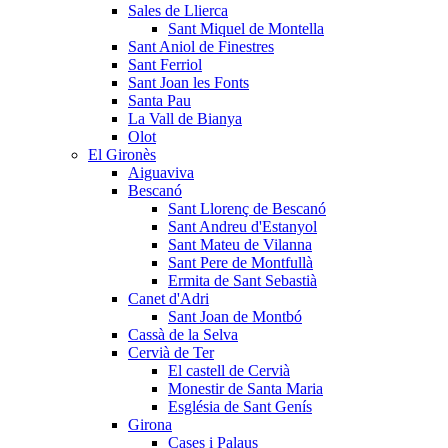
Sales de Llierca
Sant Miquel de Montella
Sant Aniol de Finestres
Sant Ferriol
Sant Joan les Fonts
Santa Pau
La Vall de Bianya
Olot
El Gironès
Aiguaviva
Bescanó
Sant Llorenç de Bescanó
Sant Andreu d'Estanyol
Sant Mateu de Vilanna
Sant Pere de Montfullà
Ermita de Sant Sebastià
Canet d'Adri
Sant Joan de Montbó
Cassà de la Selva
Cervià de Ter
El castell de Cervià
Monestir de Santa Maria
Església de Sant Genís
Girona
Cases i Palaus