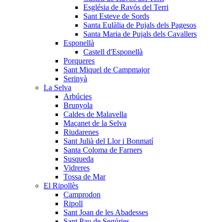
Església de Ravós del Terri
Sant Esteve de Sords
Santa Eulàlia de Pujals dels Pagesos
Santa Maria de Pujals dels Cavallers
Esponellà
Castell d'Esponellà
Porqueres
Sant Miquel de Campmajor
Serinyà
La Selva
Arbúcies
Brunyola
Caldes de Malavella
Maçanet de la Selva
Riudarenes
Sant Julià del Llor i Bonmatí
Santa Coloma de Farners
Susqueda
Vidreres
Tossa de Mar
El Ripollès
Camprodon
Ripoll
Sant Joan de les Abadesses
Sant Pau de Segúries