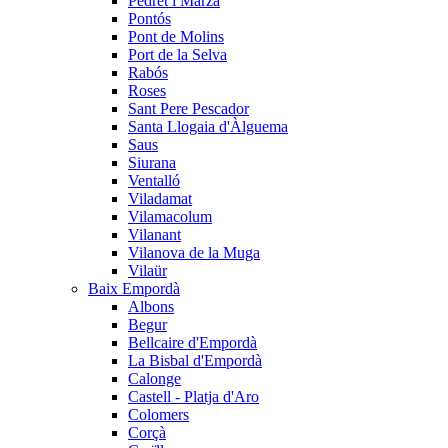
Pedret i Marzà
Pontós
Pont de Molins
Port de la Selva
Rabós
Roses
Sant Pere Pescador
Santa Llogaia d'Àlguema
Saus
Siurana
Ventalló
Viladamat
Vilamacolum
Vilanant
Vilanova de la Muga
Vilaür
Baix Empordà
Albons
Begur
Bellcaire d'Empordà
La Bisbal d'Empordà
Calonge
Castell - Platja d'Aro
Colomers
Corçà