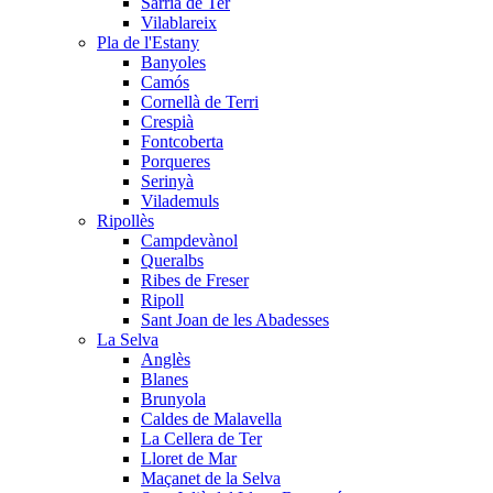
Sarrià de Ter
Vilablareix
Pla de l'Estany
Banyoles
Camós
Cornellà de Terri
Crespià
Fontcoberta
Porqueres
Serinyà
Vilademuls
Ripollès
Campdevànol
Queralbs
Ribes de Freser
Ripoll
Sant Joan de les Abadesses
La Selva
Anglès
Blanes
Brunyola
Caldes de Malavella
La Cellera de Ter
Lloret de Mar
Maçanet de la Selva