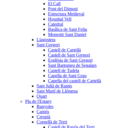
El Call
Pont del Dimoni
Estructura Medieval
Hospital Vell
Catedral
Basílica de Sant Feliu
Monestir Sant Daniel
Llagostera
Sant Gregori
Castell de Cartellà
Castell de Sant Gregori
Església de Sant Gregori
Sant Bartomeu de Segalars
Castell de Tudela
Capella de Sant Grau
Capella del castell de Cartellà
Sant Julià de Ramis
Sant Martí de Llémena
Quart
Pla de l'Estany
Banyoles
Camós
Crespià
Cornellà de Terri
Castell de Ravós del Terri