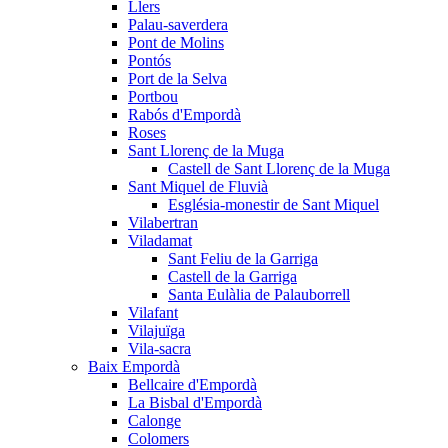
Llers
Palau-saverdera
Pont de Molins
Pontós
Port de la Selva
Portbou
Rabós d'Empordà
Roses
Sant Llorenç de la Muga
Castell de Sant Llorenç de la Muga
Sant Miquel de Fluvià
Església-monestir de Sant Miquel
Vilabertran
Viladamat
Sant Feliu de la Garriga
Castell de la Garriga
Santa Eulàlia de Palauborrell
Vilafant
Vilajuïga
Vila-sacra
Baix Empordà
Bellcaire d'Empordà
La Bisbal d'Empordà
Calonge
Colomers