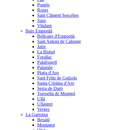
Pontós
Roses
Sant Climent Sescebes
Saus
Vilafant
Baix Empordà
Bellcaire d'Empordà
Sant Antoni de Calonge
Jafre
La Bisbal
Forallac
Palafrugell
Palamós
Platja d'Aro
Sant Feliu de Guíxols
Santa Cristina d'Aro
Serra de Daró
Torroella de Montgrí
Ullà
Ullastret
Verges
La Garrotxa
Besalú
Montagut