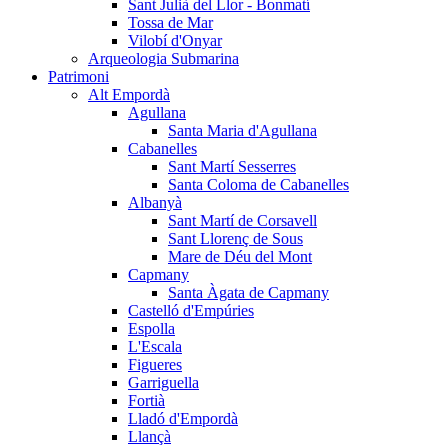
Sant Julià del Llor - Bonmatí
Tossa de Mar
Vilobí d'Onyar
Arqueologia Submarina
Patrimoni
Alt Empordà
Agullana
Santa Maria d'Agullana
Cabanelles
Sant Martí Sesserres
Santa Coloma de Cabanelles
Albanyà
Sant Martí de Corsavell
Sant Llorenç de Sous
Mare de Déu del Mont
Capmany
Santa Àgata de Capmany
Castelló d'Empúries
Espolla
L'Escala
Figueres
Garriguella
Fortià
Lladó d'Empordà
Llançà