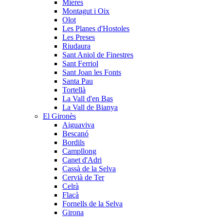
Mieres
Montagut i Oix
Olot
Les Planes d'Hostoles
Les Preses
Riudaura
Sant Aniol de Finestres
Sant Ferriol
Sant Joan les Fonts
Santa Pau
Tortellà
La Vall d'en Bas
La Vall de Bianya
El Gironès
Aiguaviva
Bescanó
Bordils
Campllong
Canet d'Adri
Cassà de la Selva
Cervià de Ter
Celrà
Flaçà
Fornells de la Selva
Girona