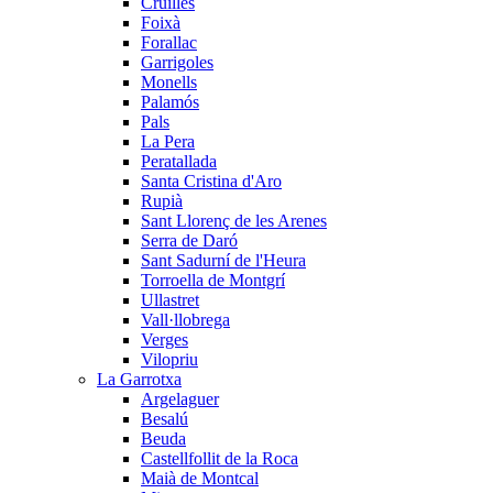
Cruïlles
Foixà
Forallac
Garrigoles
Monells
Palamós
Pals
La Pera
Peratallada
Santa Cristina d'Aro
Rupià
Sant Llorenç de les Arenes
Serra de Daró
Sant Sadurní de l'Heura
Torroella de Montgrí
Ullastret
Vall·llobrega
Verges
Vilopriu
La Garrotxa
Argelaguer
Besalú
Beuda
Castellfollit de la Roca
Maià de Montcal