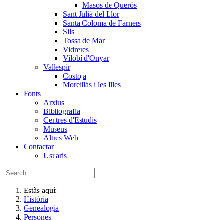
Masos de Querós
Sant Julià del Llor
Santa Coloma de Farners
Sils
Tossa de Mar
Vidreres
Vilobí d'Onyar
Vallespir
Costoja
Moreillàs i les Illes
Fonts
Arxius
Bibliografia
Centres d'Estudis
Museus
Altres Web
Contactar
Usuaris
Estàs aquí:
Història
Genealogia
Persones