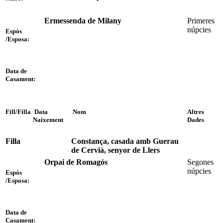
Ermessenda de Milany
Primeres
núpcies
Espós
/Esposa:
Data de
Casament:
Fill/Filla
Data
Nom
Altres
Naixement
Dades
Filla
Constança, casada amb Guerau
de Cervià, senyor de Llers
Orpai de Romagós
Segones
núpcies
Espós
/Esposa:
Data de
Casament: