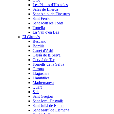
Olot
Les Planes d'Hostoles
Sales de Llierca
Sant Aniol de Finestres
Sant Ferriol
Sant Joan les Fonts
Tortellà
La Vall d'en Bas
El Gironès
Bescanó
Bordils
Canet d'Adri
Cassà de la Selva
Cervià de Ter
Fornells de la Selva
Girona
Llagostera
Llambilles
Madremanya
Quart
Salt
Sant Gregori
Sant Jordi Desvalls
Sant Julià de Ramis
Sant Martí de Llémana