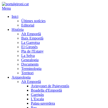
Menu
Inici
Últimes notícies
Editorial
Història
Alt Empordà
Baix Empordà
La Garrotxa
El Gironès
Pla de l'Estany
La Selva
Genealogia
Documents
Terminologia
Territori
Arqueologia
Alt Empordà
Avinyonet de Puigventós
Boadella d'Empordà
Garrigàs
L'Escala
Palau-saverdera
Pau