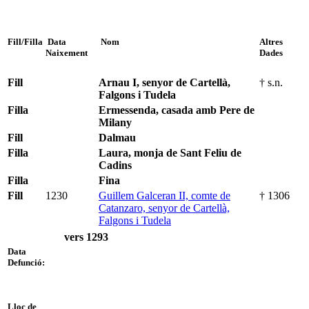
Fill/Filla
Data
Nom
Altres
Naixement
Dades
Fill
Arnau I, senyor de Cartellà,
† s.n.
Falgons i Tudela
Filla
Ermessenda, casada amb Pere de
Milany
Fill
Dalmau
Filla
Laura, monja de Sant Feliu de
Cadins
Filla
Fina
Fill
1230
Guillem Galceran II, comte de
† 1306
Catanzaro, senyor de Cartellà,
Falgons i Tudela
vers 1293
Data
Defunció:
Lloc de