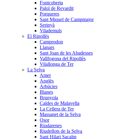
Fontcoberta
Palol de Revardit
Porqueres
Sant Miquel de Campmajor
Serinyà
Vilademuls
El Ripollès
Camprodon
Llanars
Sant Joan de les Abadesses
Vallfogona del Ripollès
Vilallonga de Ter
La Selva
Amer
Anglès
Arbúcies
Blanes
Brunyola
Caldes de Malavella
La Cellera de Ter
Massanet de la Selva
Osor
Riudarenes
Riudellots de la Selva
Sant Hilari Sacalm