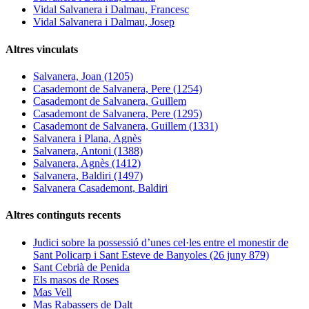
Vidal Salvanera i Dalmau, Francesc
Vidal Salvanera i Dalmau, Josep
Altres vinculats
Salvanera, Joan (1205)
Casademont de Salvanera, Pere (1254)
Casademont de Salvanera, Guillem
Casademont de Salvanera, Pere (1295)
Casademont de Salvanera, Guillem (1331)
Salvanera i Plana, Agnès
Salvanera, Antoni (1388)
Salvanera, Agnès (1412)
Salvanera, Baldiri (1497)
Salvanera Casademont, Baldiri
Altres continguts recents
Judici sobre la possessió d’unes cel·les entre el monestir de
Sant Policarp i Sant Esteve de Banyoles (26 juny 879)
Sant Cebrià de Penida
Els masos de Roses
Mas Vell
Mas Rabassers de Dalt