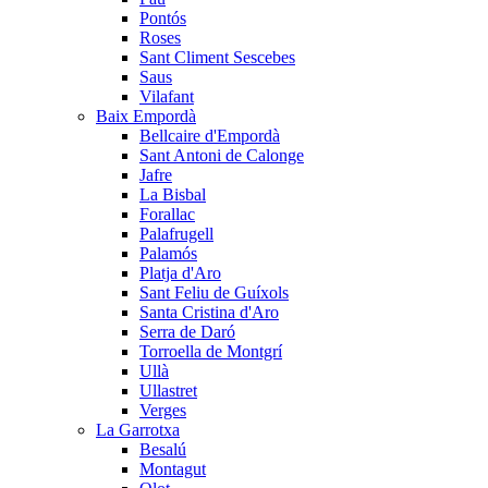
Pontós
Roses
Sant Climent Sescebes
Saus
Vilafant
Baix Empordà
Bellcaire d'Empordà
Sant Antoni de Calonge
Jafre
La Bisbal
Forallac
Palafrugell
Palamós
Platja d'Aro
Sant Feliu de Guíxols
Santa Cristina d'Aro
Serra de Daró
Torroella de Montgrí
Ullà
Ullastret
Verges
La Garrotxa
Besalú
Montagut