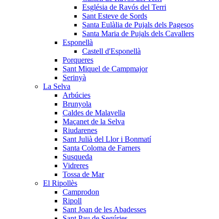
Església de Ravós del Terri
Sant Esteve de Sords
Santa Eulàlia de Pujals dels Pagesos
Santa Maria de Pujals dels Cavallers
Esponellà
Castell d'Esponellà
Porqueres
Sant Miquel de Campmajor
Serinyà
La Selva
Arbúcies
Brunyola
Caldes de Malavella
Maçanet de la Selva
Riudarenes
Sant Julià del Llor i Bonmatí
Santa Coloma de Farners
Susqueda
Vidreres
Tossa de Mar
El Ripollès
Camprodon
Ripoll
Sant Joan de les Abadesses
Sant Pau de Segúries