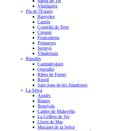
Sarrià de Ter
Vilablareix
Pla de l'Estany
Banyoles
Camós
Cornellà de Terri
Crespià
Fontcoberta
Porqueres
Serinyà
Vilademuls
Ripollès
Campdevànol
Queralbs
Ribes de Freser
Ripoll
Sant Joan de les Abadesses
La Selva
Anglès
Blanes
Brunyola
Caldes de Malavella
La Cellera de Ter
Lloret de Mar
Maçanet de la Selva