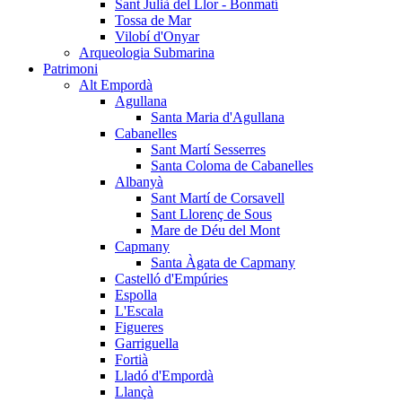
Sant Julià del Llor - Bonmatí
Tossa de Mar
Vilobí d'Onyar
Arqueologia Submarina
Patrimoni
Alt Empordà
Agullana
Santa Maria d'Agullana
Cabanelles
Sant Martí Sesserres
Santa Coloma de Cabanelles
Albanyà
Sant Martí de Corsavell
Sant Llorenç de Sous
Mare de Déu del Mont
Capmany
Santa Àgata de Capmany
Castelló d'Empúries
Espolla
L'Escala
Figueres
Garriguella
Fortià
Lladó d'Empordà
Llançà