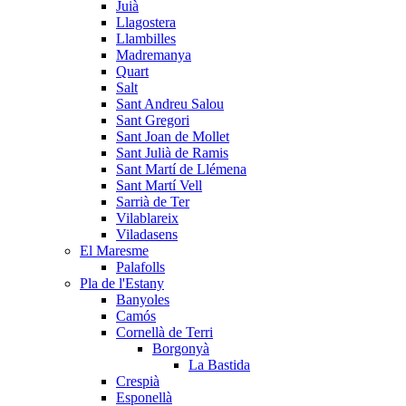
Juià
Llagostera
Llambilles
Madremanya
Quart
Salt
Sant Andreu Salou
Sant Gregori
Sant Joan de Mollet
Sant Julià de Ramis
Sant Martí de Llémena
Sant Martí Vell
Sarrià de Ter
Vilablareix
Viladasens
El Maresme
Palafolls
Pla de l'Estany
Banyoles
Camós
Cornellà de Terri
Borgonyà
La Bastida
Crespià
Esponellà