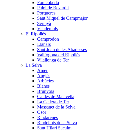
Fontcoberta
Palol de Revardit
Porqueres
Sant Miquel de Campmajor
Serinyà
Vilademuls
El Ripollès
Camprodon
Llanars
Sant Joan de les Abadesses
Vallfogona del Ripollès
Vilallonga de Ter
La Selva
Amer
Anglès
Arbúcies
Blanes
Brunyola
Caldes de Malavella
La Cellera de Ter
Massanet de la Selva
Osor
Riudarenes
Riudellots de la Selva
Sant Hilari Sacalm