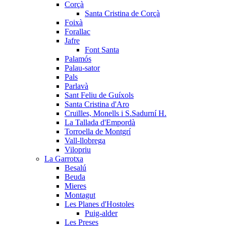
Corçà
Santa Cristina de Corçà
Foixà
Forallac
Jafre
Font Santa
Palamós
Palau-sator
Pals
Parlavà
Sant Feliu de Guíxols
Santa Cristina d'Aro
Cruïlles, Monells i S.Sadurní H.
La Tallada d'Empordà
Torroella de Montgrí
Vall-llobrega
Vilopriu
La Garrotxa
Besalú
Beuda
Mieres
Montagut
Les Planes d'Hostoles
Puig-alder
Les Preses