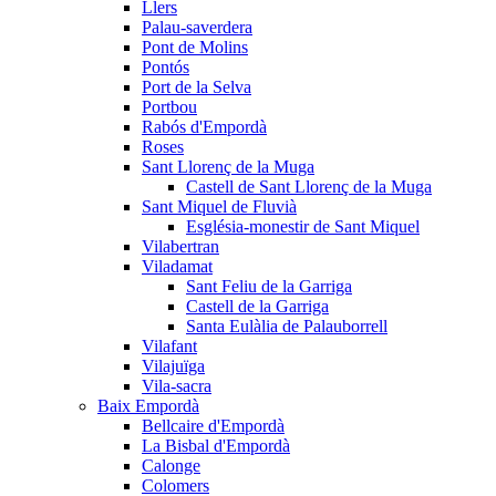
Llers
Palau-saverdera
Pont de Molins
Pontós
Port de la Selva
Portbou
Rabós d'Empordà
Roses
Sant Llorenç de la Muga
Castell de Sant Llorenç de la Muga
Sant Miquel de Fluvià
Església-monestir de Sant Miquel
Vilabertran
Viladamat
Sant Feliu de la Garriga
Castell de la Garriga
Santa Eulàlia de Palauborrell
Vilafant
Vilajuïga
Vila-sacra
Baix Empordà
Bellcaire d'Empordà
La Bisbal d'Empordà
Calonge
Colomers