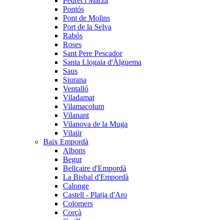
Pedret i Marzà
Pontós
Pont de Molins
Port de la Selva
Rabós
Roses
Sant Pere Pescador
Santa Llogaia d'Àlguema
Saus
Siurana
Ventalló
Viladamat
Vilamacolum
Vilanant
Vilanova de la Muga
Vilaür
Baix Empordà
Albons
Begur
Bellcaire d'Empordà
La Bisbal d'Empordà
Calonge
Castell - Platja d'Aro
Colomers
Corçà