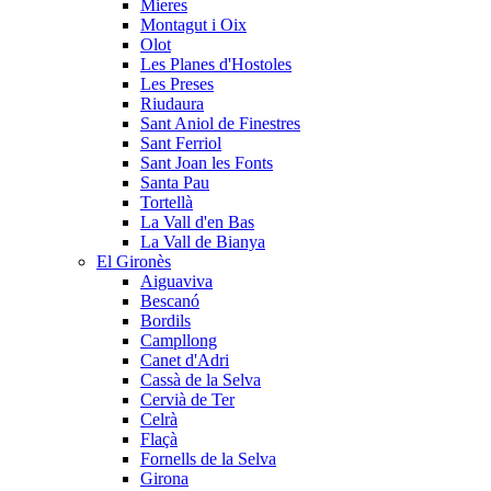
Mieres
Montagut i Oix
Olot
Les Planes d'Hostoles
Les Preses
Riudaura
Sant Aniol de Finestres
Sant Ferriol
Sant Joan les Fonts
Santa Pau
Tortellà
La Vall d'en Bas
La Vall de Bianya
El Gironès
Aiguaviva
Bescanó
Bordils
Campllong
Canet d'Adri
Cassà de la Selva
Cervià de Ter
Celrà
Flaçà
Fornells de la Selva
Girona