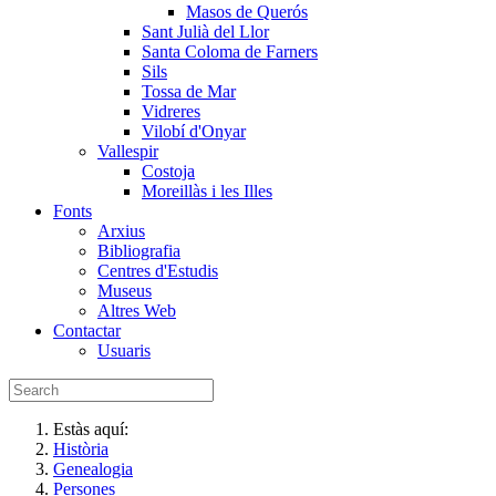
Masos de Querós
Sant Julià del Llor
Santa Coloma de Farners
Sils
Tossa de Mar
Vidreres
Vilobí d'Onyar
Vallespir
Costoja
Moreillàs i les Illes
Fonts
Arxius
Bibliografia
Centres d'Estudis
Museus
Altres Web
Contactar
Usuaris
Estàs aquí:
Història
Genealogia
Persones