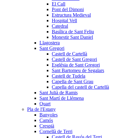
El Call
Pont del Dimoni
Estructura Medieval
Hospital Vell
Catedral
Basílica de Sant Feliu
Monestir Sant Daniel
Llagostera
Sant Gregori
Castell de Cartellà
Castell de Sant Gregori
Església de Sant Gregori
Sant Bartomeu de Segalars
Castell de Tudela
Capella de Sant Grau
Capella del castell de Cartellà
Sant Julià de Ramis
Sant Martí de Llémena
Quart
Pla de l'Estany
Banyoles
Camós
Crespià
Cornellà de Terri
Castell de Ravós del Terri