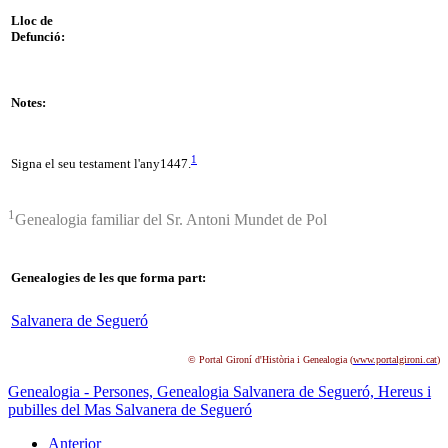
Lloc de
Defunció:
Notes:
1
Signa el seu testament l'any1447.
1
Genealogia familiar del Sr. Antoni Mundet de Pol
Genealogies de les que forma part:
Salvanera de Segueró
© Portal Gironí d'Història i Genealogia (
www.portalgironi.cat
)
Genealogia - Persones,
Genealogia Salvanera de Segueró,
Hereus i
pubilles del Mas Salvanera de Segueró
Anterior