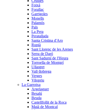
Cruïlles
Foixà
Forallac
Garrigoles
Monells
Palamós
Pals
La Pera
Peratallada
Santa Cristina d'Aro
Rupià
Sant Llorenç de les Arenes
Serra de Daró
Sant Sadurní de l'Heura
Torroella de Montgrí
Ullastret
Vall·llobrega
Verges
Vilopriu
La Garrotxa
Argelaguer
Besalú
Beuda
Castellfollit de la Roca
Maià de Montcal