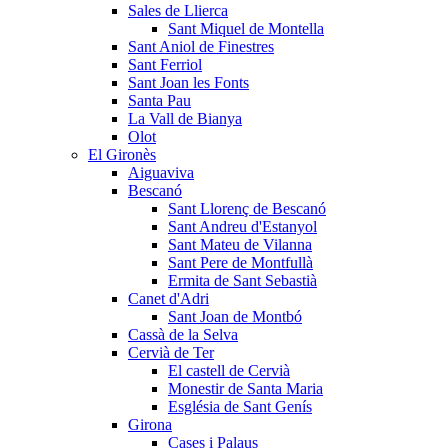
Sales de Llierca
Sant Miquel de Montella
Sant Aniol de Finestres
Sant Ferriol
Sant Joan les Fonts
Santa Pau
La Vall de Bianya
Olot
El Gironès
Aiguaviva
Bescanó
Sant Llorenç de Bescanó
Sant Andreu d'Estanyol
Sant Mateu de Vilanna
Sant Pere de Montfullà
Ermita de Sant Sebastià
Canet d'Adri
Sant Joan de Montbó
Cassà de la Selva
Cervià de Ter
El castell de Cervià
Monestir de Santa Maria
Església de Sant Genís
Girona
Cases i Palaus