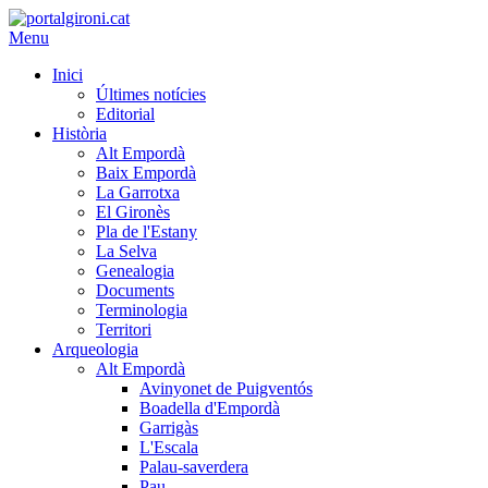
Menu
Inici
Últimes notícies
Editorial
Història
Alt Empordà
Baix Empordà
La Garrotxa
El Gironès
Pla de l'Estany
La Selva
Genealogia
Documents
Terminologia
Territori
Arqueologia
Alt Empordà
Avinyonet de Puigventós
Boadella d'Empordà
Garrigàs
L'Escala
Palau-saverdera
Pau