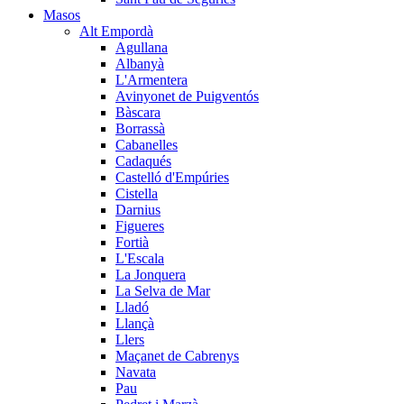
Masos
Alt Empordà
Agullana
Albanyà
L'Armentera
Avinyonet de Puigventós
Bàscara
Borrassà
Cabanelles
Cadaqués
Castelló d'Empúries
Cistella
Darnius
Figueres
Fortià
L'Escala
La Jonquera
La Selva de Mar
Lladó
Llançà
Llers
Maçanet de Cabrenys
Navata
Pau