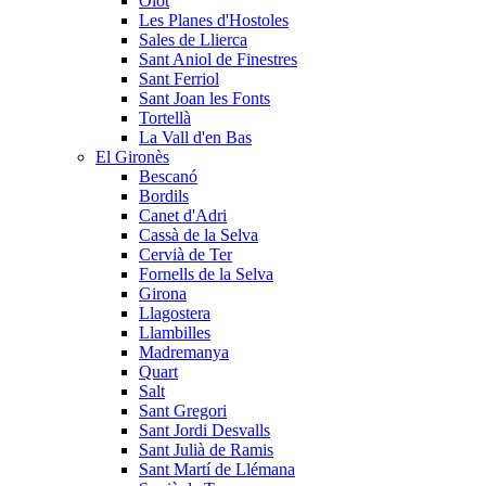
Olot
Les Planes d'Hostoles
Sales de Llierca
Sant Aniol de Finestres
Sant Ferriol
Sant Joan les Fonts
Tortellà
La Vall d'en Bas
El Gironès
Bescanó
Bordils
Canet d'Adri
Cassà de la Selva
Cervià de Ter
Fornells de la Selva
Girona
Llagostera
Llambilles
Madremanya
Quart
Salt
Sant Gregori
Sant Jordi Desvalls
Sant Julià de Ramis
Sant Martí de Llémana