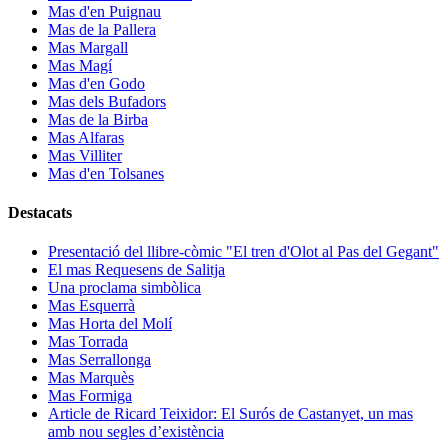
Mas d'en Puignau
Mas de la Pallera
Mas Margall
Mas Magí
Mas d'en Godo
Mas dels Bufadors
Mas de la Birba
Mas Alfaras
Mas Villiter
Mas d'en Tolsanes
Destacats
Presentació del llibre-còmic "El tren d'Olot al Pas del Gegant"
El mas Requesens de Salitja
Una proclama simbòlica
Mas Esquerrà
Mas Horta del Molí
Mas Torrada
Mas Serrallonga
Mas Marquès
Mas Formiga
Article de Ricard Teixidor: El Surós de Castanyet, un mas
amb nou segles d’existència