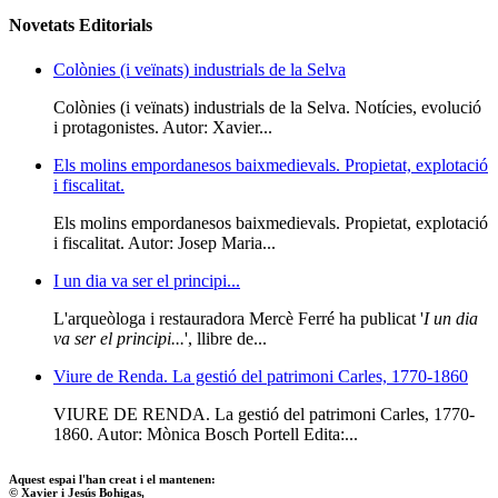
Novetats Editorials
Colònies (i veïnats) industrials de la Selva
Colònies (i veïnats) industrials de la Selva. Notícies, evolució
i protagonistes. Autor: Xavier...
Els molins empordanesos baixmedievals. Propietat, explotació
i fiscalitat.
Els molins empordanesos baixmedievals. Propietat, explotació
i fiscalitat. Autor: Josep Maria...
I un dia va ser el principi...
L'arqueòloga i restauradora Mercè Ferré ha publicat '
I un dia
va ser el principi...
', llibre de...
Viure de Renda. La gestió del patrimoni Carles, 1770-1860
VIURE DE RENDA. La gestió del patrimoni Carles, 1770-
1860. Autor: Mònica Bosch Portell Edita:...
Aquest espai l'han creat i el mantenen:
© Xavier i Jesús Bohigas,