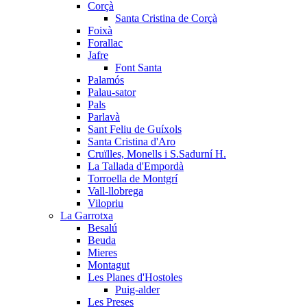
Corçà
Santa Cristina de Corçà
Foixà
Forallac
Jafre
Font Santa
Palamós
Palau-sator
Pals
Parlavà
Sant Feliu de Guíxols
Santa Cristina d'Aro
Cruïlles, Monells i S.Sadurní H.
La Tallada d'Empordà
Torroella de Montgrí
Vall-llobrega
Vilopriu
La Garrotxa
Besalú
Beuda
Mieres
Montagut
Les Planes d'Hostoles
Puig-alder
Les Preses