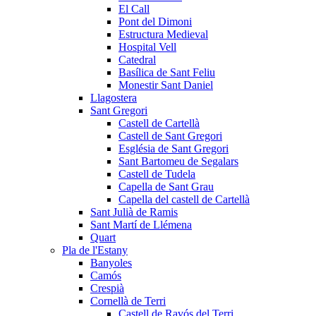
El Call
Pont del Dimoni
Estructura Medieval
Hospital Vell
Catedral
Basílica de Sant Feliu
Monestir Sant Daniel
Llagostera
Sant Gregori
Castell de Cartellà
Castell de Sant Gregori
Església de Sant Gregori
Sant Bartomeu de Segalars
Castell de Tudela
Capella de Sant Grau
Capella del castell de Cartellà
Sant Julià de Ramis
Sant Martí de Llémena
Quart
Pla de l'Estany
Banyoles
Camós
Crespià
Cornellà de Terri
Castell de Ravós del Terri