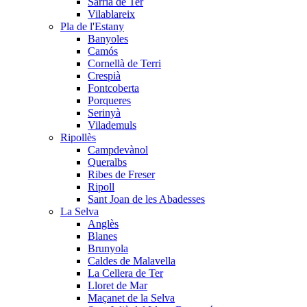
Sarrià de Ter
Vilablareix
Pla de l'Estany
Banyoles
Camós
Cornellà de Terri
Crespià
Fontcoberta
Porqueres
Serinyà
Vilademuls
Ripollès
Campdevànol
Queralbs
Ribes de Freser
Ripoll
Sant Joan de les Abadesses
La Selva
Anglès
Blanes
Brunyola
Caldes de Malavella
La Cellera de Ter
Lloret de Mar
Maçanet de la Selva