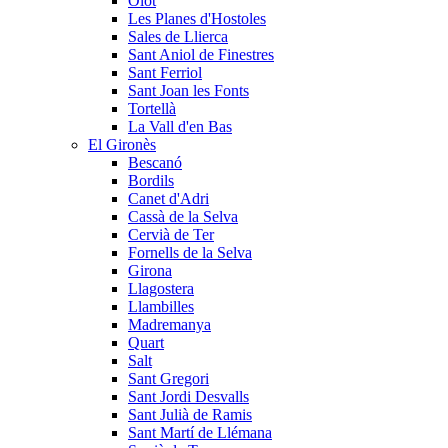
Olot
Les Planes d'Hostoles
Sales de Llierca
Sant Aniol de Finestres
Sant Ferriol
Sant Joan les Fonts
Tortellà
La Vall d'en Bas
El Gironès
Bescanó
Bordils
Canet d'Adri
Cassà de la Selva
Cervià de Ter
Fornells de la Selva
Girona
Llagostera
Llambilles
Madremanya
Quart
Salt
Sant Gregori
Sant Jordi Desvalls
Sant Julià de Ramis
Sant Martí de Llémana