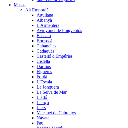
Masos
Alt Empordà
Agullana
Albanyà
L'Armentera
Avinyonet de Puigventós
Bàscara
Borrassà
Cabanelles
Cadaqués
Castelló d'Empúries
Cistella
Darnius
Figueres
Fortià
L'Escala
La Jonquera
La Selva de Mar
Lladó
Llançà
Llers
Maçanet de Cabrenys
Navata
Pau