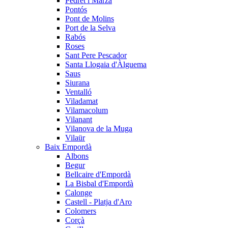
Pedret i Marzà
Pontós
Pont de Molins
Port de la Selva
Rabós
Roses
Sant Pere Pescador
Santa Llogaia d'Àlguema
Saus
Siurana
Ventalló
Viladamat
Vilamacolum
Vilanant
Vilanova de la Muga
Vilaür
Baix Empordà
Albons
Begur
Bellcaire d'Empordà
La Bisbal d'Empordà
Calonge
Castell - Platja d'Aro
Colomers
Corçà