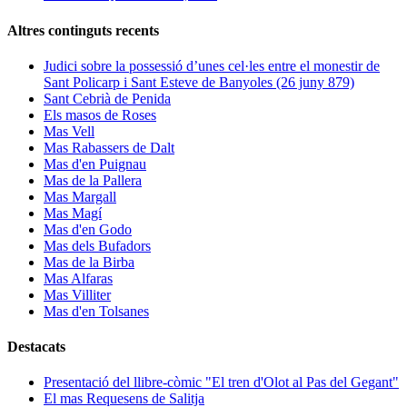
Altres continguts recents
Judici sobre la possessió d’unes cel·les entre el monestir de
Sant Policarp i Sant Esteve de Banyoles (26 juny 879)
Sant Cebrià de Penida
Els masos de Roses
Mas Vell
Mas Rabassers de Dalt
Mas d'en Puignau
Mas de la Pallera
Mas Margall
Mas Magí
Mas d'en Godo
Mas dels Bufadors
Mas de la Birba
Mas Alfaras
Mas Villiter
Mas d'en Tolsanes
Destacats
Presentació del llibre-còmic "El tren d'Olot al Pas del Gegant"
El mas Requesens de Salitja