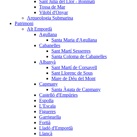
Sant Julià del Llor - Bonmatí
Tossa de Mar
Vilobí d'Onyar
Arqueologia Submarina
Patrimoni
Alt Empordà
Agullana
Santa Maria d'Agullana
Cabanelles
Sant Martí Sesserres
Santa Coloma de Cabanelles
Albanyà
Sant Martí de Corsavell
Sant Llorenç de Sous
Mare de Déu del Mont
Capmany
Santa Àgata de Capmany
Castelló d'Empúries
Espolla
L'Escala
Figueres
Garriguella
Fortià
Lladó d'Empordà
Llançà