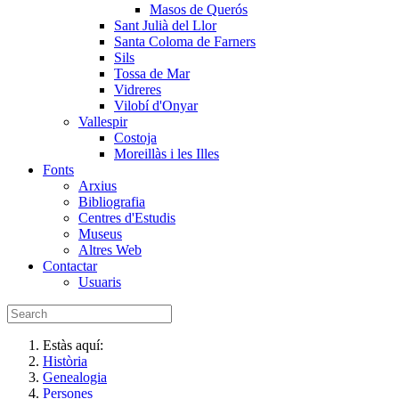
Masos de Querós
Sant Julià del Llor
Santa Coloma de Farners
Sils
Tossa de Mar
Vidreres
Vilobí d'Onyar
Vallespir
Costoja
Moreillàs i les Illes
Fonts
Arxius
Bibliografia
Centres d'Estudis
Museus
Altres Web
Contactar
Usuaris
Estàs aquí:
Història
Genealogia
Persones