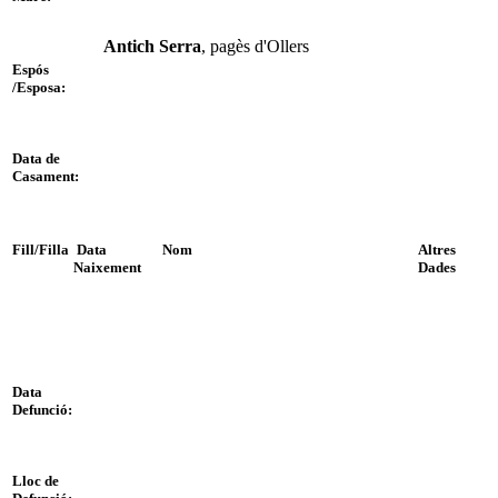
Antich Serra
, pagès d'Ollers
Espós
/Esposa:
Data de
Casament:
Fill/Filla
Data
Nom
Altres
Naixement
Dades
Data
Defunció:
Lloc de