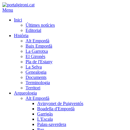
Menu
Inici
Últimes notícies
Editorial
Història
Alt Empordà
Baix Empordà
La Garrotxa
El Gironès
Pla de l'Estany
La Selva
Genealogia
Documents
Terminologia
Territori
Arqueologia
Alt Empordà
Avinyonet de Puigventós
Boadella d'Empordà
Garrigàs
L'Escala
Palau-saverdera
Pau