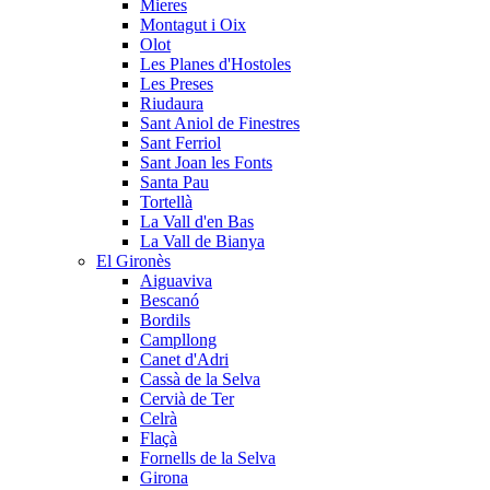
Mieres
Montagut i Oix
Olot
Les Planes d'Hostoles
Les Preses
Riudaura
Sant Aniol de Finestres
Sant Ferriol
Sant Joan les Fonts
Santa Pau
Tortellà
La Vall d'en Bas
La Vall de Bianya
El Gironès
Aiguaviva
Bescanó
Bordils
Campllong
Canet d'Adri
Cassà de la Selva
Cervià de Ter
Celrà
Flaçà
Fornells de la Selva
Girona