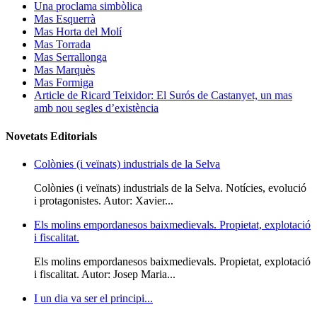
Una proclama simbòlica
Mas Esquerrà
Mas Horta del Molí
Mas Torrada
Mas Serrallonga
Mas Marquès
Mas Formiga
Article de Ricard Teixidor: El Surós de Castanyet, un mas
amb nou segles d’existència
Novetats Editorials
Colònies (i veïnats) industrials de la Selva
Colònies (i veïnats) industrials de la Selva. Notícies, evolució
i protagonistes. Autor: Xavier...
Els molins empordanesos baixmedievals. Propietat, explotació
i fiscalitat.
Els molins empordanesos baixmedievals. Propietat, explotació
i fiscalitat. Autor: Josep Maria...
I un dia va ser el principi...