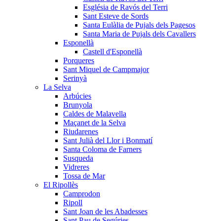
Església de Ravós del Terri
Sant Esteve de Sords
Santa Eulàlia de Pujals dels Pagesos
Santa Maria de Pujals dels Cavallers
Esponellà
Castell d'Esponellà
Porqueres
Sant Miquel de Campmajor
Serinyà
La Selva
Arbúcies
Brunyola
Caldes de Malavella
Maçanet de la Selva
Riudarenes
Sant Julià del Llor i Bonmatí
Santa Coloma de Farners
Susqueda
Vidreres
Tossa de Mar
El Ripollès
Camprodon
Ripoll
Sant Joan de les Abadesses
Sant Pau de Segúries