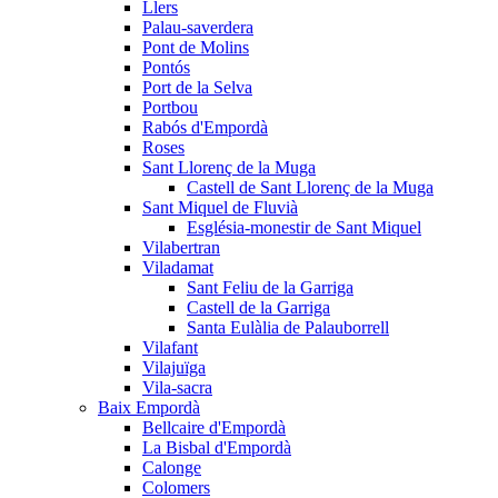
Llers
Palau-saverdera
Pont de Molins
Pontós
Port de la Selva
Portbou
Rabós d'Empordà
Roses
Sant Llorenç de la Muga
Castell de Sant Llorenç de la Muga
Sant Miquel de Fluvià
Església-monestir de Sant Miquel
Vilabertran
Viladamat
Sant Feliu de la Garriga
Castell de la Garriga
Santa Eulàlia de Palauborrell
Vilafant
Vilajuïga
Vila-sacra
Baix Empordà
Bellcaire d'Empordà
La Bisbal d'Empordà
Calonge
Colomers