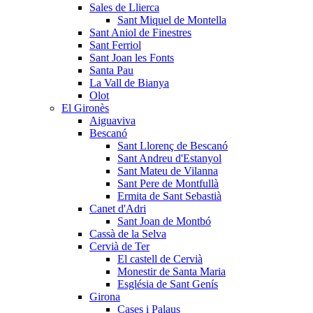
Sales de Llierca
Sant Miquel de Montella
Sant Aniol de Finestres
Sant Ferriol
Sant Joan les Fonts
Santa Pau
La Vall de Bianya
Olot
El Gironès
Aiguaviva
Bescanó
Sant Llorenç de Bescanó
Sant Andreu d'Estanyol
Sant Mateu de Vilanna
Sant Pere de Montfullà
Ermita de Sant Sebastià
Canet d'Adri
Sant Joan de Montbó
Cassà de la Selva
Cervià de Ter
El castell de Cervià
Monestir de Santa Maria
Església de Sant Genís
Girona
Cases i Palaus