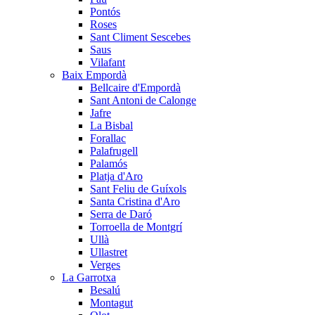
Pontós
Roses
Sant Climent Sescebes
Saus
Vilafant
Baix Empordà
Bellcaire d'Empordà
Sant Antoni de Calonge
Jafre
La Bisbal
Forallac
Palafrugell
Palamós
Platja d'Aro
Sant Feliu de Guíxols
Santa Cristina d'Aro
Serra de Daró
Torroella de Montgrí
Ullà
Ullastret
Verges
La Garrotxa
Besalú
Montagut