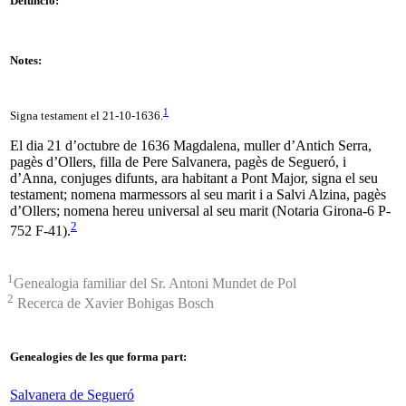
Defunció:
Notes:
1
Signa testament el 21-10-1636.
El dia 21 d’octubre de 1636 Magdalena, muller d’Antich Serra,
pagès d’Ollers, filla de Pere Salvanera, pagès de Segueró, i
d’Anna, conjuges difunts, ara habitant a Pont Major, signa el seu
testament; nomena marmessors al seu marit i a Salvi Alzina, pagès
d’Ollers; nomena hereu universal al seu marit (Notaria Girona-6 P-
2
752 F-41).
1
Genealogia familiar del Sr. Antoni Mundet de Pol
2
Recerca de Xavier Bohigas Bosch
Genealogies de les que forma part:
Salvanera de Segueró