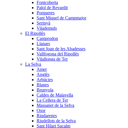
Fontcoberta
Palol de Revardit
Porqueres
Sant Miquel de Campmajor
Serinyà
Vilademuls
El Ripollès
Camprodon
Llanars
Sant Joan de les Abadesses
Vallfogona del Ripollès
Vilallonga de Ter
La Selva
Amer
Anglès
Arbúcies
Blanes
Brunyola
Caldes de Malavella
La Cellera de Ter
Massanet de la Selva
Osor
Riudarenes
Riudellots de la Selva
Sant Hilari Sacalm