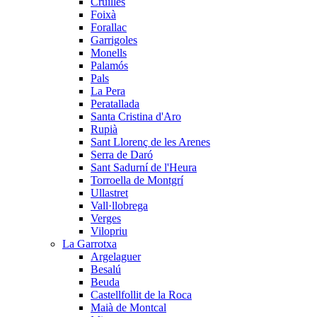
Cruïlles
Foixà
Forallac
Garrigoles
Monells
Palamós
Pals
La Pera
Peratallada
Santa Cristina d'Aro
Rupià
Sant Llorenç de les Arenes
Serra de Daró
Sant Sadurní de l'Heura
Torroella de Montgrí
Ullastret
Vall·llobrega
Verges
Vilopriu
La Garrotxa
Argelaguer
Besalú
Beuda
Castellfollit de la Roca
Maià de Montcal