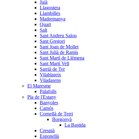
Juià
Llagostera
Llambilles
Madremanya
Quart
Salt
Sant Andreu Salou
Sant Gregori
Sant Joan de Mollet
Sant Julià de Ramis
Sant Martí de Llémena
Sant Martí Vell
Sarrià de Ter
Vilablareix
Viladasens
El Maresme
Palafolls
Pla de l'Estany
Banyoles
Camós
Cornellà de Terri
Borgonyà
La Bastida
Crespià
Esponellà