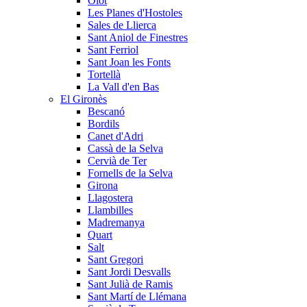
Olot
Les Planes d'Hostoles
Sales de Llierca
Sant Aniol de Finestres
Sant Ferriol
Sant Joan les Fonts
Tortellà
La Vall d'en Bas
El Gironès
Bescanó
Bordils
Canet d'Adri
Cassà de la Selva
Cervià de Ter
Fornells de la Selva
Girona
Llagostera
Llambilles
Madremanya
Quart
Salt
Sant Gregori
Sant Jordi Desvalls
Sant Julià de Ramis
Sant Martí de Llémana