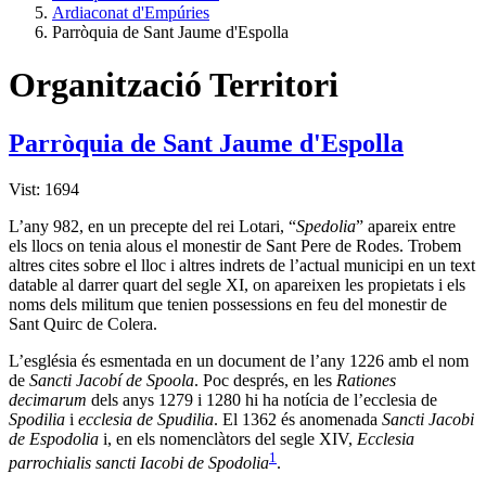
Ardiaconat d'Empúries
Parròquia de Sant Jaume d'Espolla
Organització Territori
Parròquia de Sant Jaume d'Espolla
Vist: 1694
L’any 982, en un precepte del rei Lotari, “
Spedolia
” apareix entre
els llocs on tenia alous el monestir de Sant Pere de Rodes. Trobem
altres cites sobre el lloc i altres indrets de l’actual municipi en un text
datable al darrer quart del segle XI, on apareixen les propietats i els
noms dels militum que tenien possessions en feu del monestir de
Sant Quirc de Colera.
L’església és esmentada en un document de l’any 1226 amb el nom
de
Sancti Jacobí de Spoola
. Poc després, en les
Rationes
decimarum
dels anys 1279 i 1280 hi ha notícia de l’ecclesia de
Spodilia
i
ecclesia de Spudilia
. El 1362 és anomenada
Sancti Jacobi
de Espodolia
i, en els nomenclàtors del segle XIV,
Ecclesia
1
parrochialis sancti Iacobi de Spodolia
.