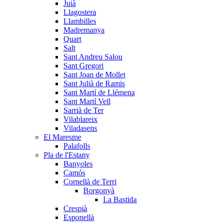
Juià
Llagostera
Llambilles
Madremanya
Quart
Salt
Sant Andreu Salou
Sant Gregori
Sant Joan de Mollet
Sant Julià de Ramis
Sant Martí de Llémena
Sant Martí Vell
Sarrià de Ter
Vilablareix
Viladasens
El Maresme
Palafolls
Pla de l'Estany
Banyoles
Camós
Cornellà de Terri
Borgonyà
La Bastida
Crespià
Esponellà