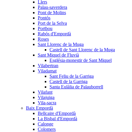
Llers
Palau-saverdera
Pont de Molins
Pontós
Port de la Selva
Portbou
Rabós d'Empordà
Roses
Sant Llorenç de la Muga
Castell de Sant Llorenç de la Muga
Sant Miquel de Fluvià
Església-monestir de Sant Miquel
Vilabertran
Viladamat
Sant Feliu de la Garriga
Castell de la Garriga
Santa Eulàlia de Palauborrell
Vilafant
Vilajuïga
Vila-sacra
Baix Empordà
Bellcaire d'Empordà
La Bisbal d'Empordà
Calonge
Colomers