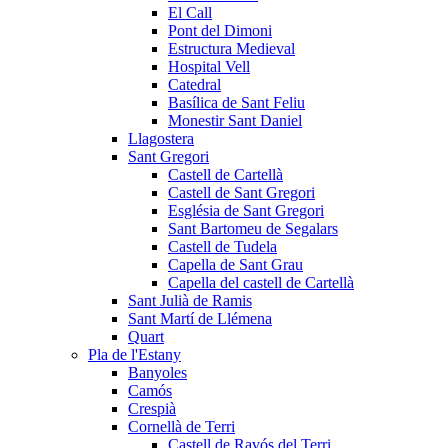
El Call
Pont del Dimoni
Estructura Medieval
Hospital Vell
Catedral
Basílica de Sant Feliu
Monestir Sant Daniel
Llagostera
Sant Gregori
Castell de Cartellà
Castell de Sant Gregori
Església de Sant Gregori
Sant Bartomeu de Segalars
Castell de Tudela
Capella de Sant Grau
Capella del castell de Cartellà
Sant Julià de Ramis
Sant Martí de Llémena
Quart
Pla de l'Estany
Banyoles
Camós
Crespià
Cornellà de Terri
Castell de Ravós del Terri