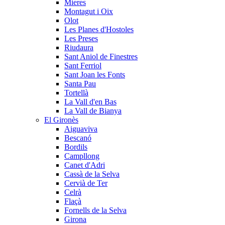
Mieres
Montagut i Oix
Olot
Les Planes d'Hostoles
Les Preses
Riudaura
Sant Aniol de Finestres
Sant Ferriol
Sant Joan les Fonts
Santa Pau
Tortellà
La Vall d'en Bas
La Vall de Bianya
El Gironès
Aiguaviva
Bescanó
Bordils
Campllong
Canet d'Adri
Cassà de la Selva
Cervià de Ter
Celrà
Flaçà
Fornells de la Selva
Girona