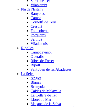
Sarrià de Ter
Vilablareix
Pla de l'Estany
Banyoles
Camós
Cornellà de Terri
Crespià
Fontcoberta
Porqueres
Serinyà
Vilademuls
Ripollès
Campdevànol
Queralbs
Ribes de Freser
Ripoll
Sant Joan de les Abadesses
La Selva
Anglès
Blanes
Brunyola
Caldes de Malavella
La Cellera de Ter
Lloret de Mar
Maçanet de la Selva