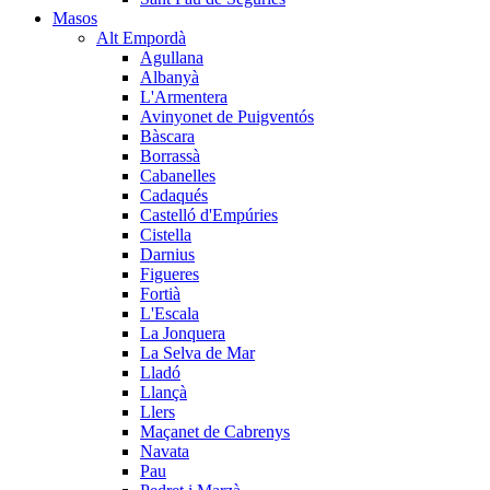
Masos
Alt Empordà
Agullana
Albanyà
L'Armentera
Avinyonet de Puigventós
Bàscara
Borrassà
Cabanelles
Cadaqués
Castelló d'Empúries
Cistella
Darnius
Figueres
Fortià
L'Escala
La Jonquera
La Selva de Mar
Lladó
Llançà
Llers
Maçanet de Cabrenys
Navata
Pau