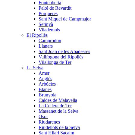
Fontcoberta
Palol de Revardit
Porqueres
Sant Miquel de Campmajor
Serinyà
Vilademuls
El Ripollès
Camprodon
Llanars
Sant Joan de les Abadesses
Vallfogona del Ripollès
Vilallonga de Ter
La Selva
Amer
Anglès
Arbúcies
Blanes
Brunyola
Caldes de Malavella
La Cellera de Ter
Massanet de la Selva
Osor
Riudarenes
Riudellots de la Selva
Sant Hilari Sacalm