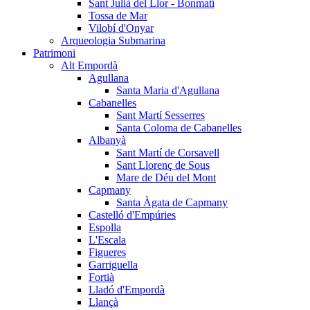
Sant Julià del Llor - Bonmatí
Tossa de Mar
Vilobí d'Onyar
Arqueologia Submarina
Patrimoni
Alt Empordà
Agullana
Santa Maria d'Agullana
Cabanelles
Sant Martí Sesserres
Santa Coloma de Cabanelles
Albanyà
Sant Martí de Corsavell
Sant Llorenç de Sous
Mare de Déu del Mont
Capmany
Santa Àgata de Capmany
Castelló d'Empúries
Espolla
L'Escala
Figueres
Garriguella
Fortià
Lladó d'Empordà
Llançà