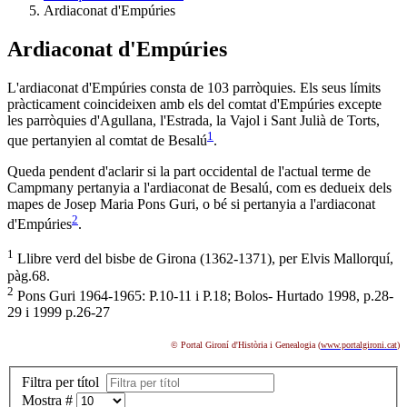
Ardiaconat d'Empúries
Ardiaconat d'Empúries
L'ardiaconat d'Empúries consta de 103 parròquies. Els seus límits
pràcticament coincideixen amb els del comtat d'Empúries excepte
les parròquies d'Agullana, l'Estrada, la Vajol i Sant Julià de Torts,
1
que pertanyien al comtat de Besalú
.
Queda pendent d'aclarir si la part occidental de l'actual terme de
Campmany pertanyia a l'ardiaconat de Besalú, com es dedueix dels
mapes de Josep Maria Pons Guri, o bé si pertanyia a l'ardiaconat
2
d'Empúries
.
1
Llibre verd del bisbe de Girona (1362-1371), per Elvis Mallorquí,
pàg.68.
2
Pons Guri 1964-1965: P.10-11 i P.18; Bolos- Hurtado 1998, p.28-
29 i 1999 p.26-27
© Portal Gironí d'Història i Genealogia (
www.portalgironi.cat
)
Filtra per títol
Mostra #