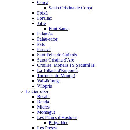
Corçà
Santa Cristina de Corçà
Foixà
Forallac
Jafre
Font Santa
Palamós
Palau-sator
Pals
Parlavà
Sant Feliu de Guíxols
Santa Cristina d'Aro
Cruïlles, Monells i S.Sadurní H.
La Tallada d'Empordà
Torroella de Montgrí
Vall-llobrega
Vilopriu
La Garrotxa
Besalú
Beuda
Mieres
Montagut
Les Planes d'Hostoles
Puig-alder
Les Preses