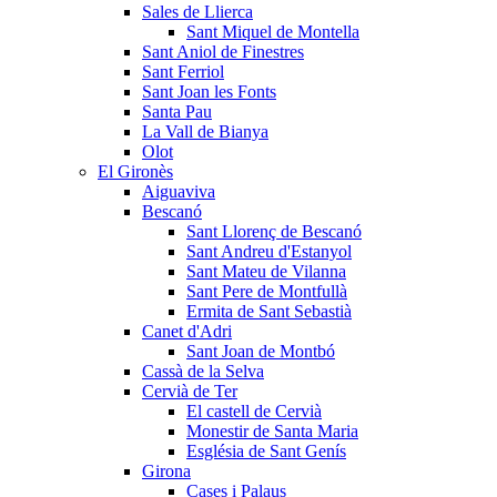
Sales de Llierca
Sant Miquel de Montella
Sant Aniol de Finestres
Sant Ferriol
Sant Joan les Fonts
Santa Pau
La Vall de Bianya
Olot
El Gironès
Aiguaviva
Bescanó
Sant Llorenç de Bescanó
Sant Andreu d'Estanyol
Sant Mateu de Vilanna
Sant Pere de Montfullà
Ermita de Sant Sebastià
Canet d'Adri
Sant Joan de Montbó
Cassà de la Selva
Cervià de Ter
El castell de Cervià
Monestir de Santa Maria
Església de Sant Genís
Girona
Cases i Palaus