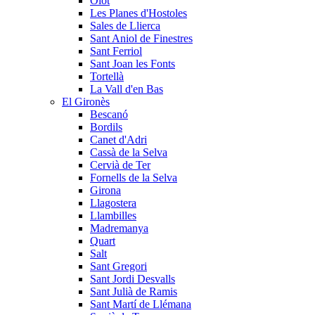
Olot
Les Planes d'Hostoles
Sales de Llierca
Sant Aniol de Finestres
Sant Ferriol
Sant Joan les Fonts
Tortellà
La Vall d'en Bas
El Gironès
Bescanó
Bordils
Canet d'Adri
Cassà de la Selva
Cervià de Ter
Fornells de la Selva
Girona
Llagostera
Llambilles
Madremanya
Quart
Salt
Sant Gregori
Sant Jordi Desvalls
Sant Julià de Ramis
Sant Martí de Llémana