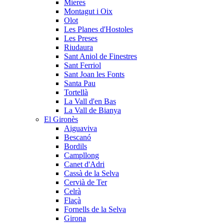
Mieres
Montagut i Oix
Olot
Les Planes d'Hostoles
Les Preses
Riudaura
Sant Aniol de Finestres
Sant Ferriol
Sant Joan les Fonts
Santa Pau
Tortellà
La Vall d'en Bas
La Vall de Bianya
El Gironès
Aiguaviva
Bescanó
Bordils
Campllong
Canet d'Adri
Cassà de la Selva
Cervià de Ter
Celrà
Flaçà
Fornells de la Selva
Girona