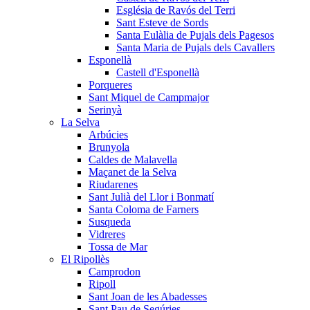
Església de Ravós del Terri
Sant Esteve de Sords
Santa Eulàlia de Pujals dels Pagesos
Santa Maria de Pujals dels Cavallers
Esponellà
Castell d'Esponellà
Porqueres
Sant Miquel de Campmajor
Serinyà
La Selva
Arbúcies
Brunyola
Caldes de Malavella
Maçanet de la Selva
Riudarenes
Sant Julià del Llor i Bonmatí
Santa Coloma de Farners
Susqueda
Vidreres
Tossa de Mar
El Ripollès
Camprodon
Ripoll
Sant Joan de les Abadesses
Sant Pau de Segúries