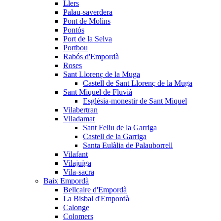
Llers
Palau-saverdera
Pont de Molins
Pontós
Port de la Selva
Portbou
Rabós d'Empordà
Roses
Sant Llorenç de la Muga
Castell de Sant Llorenç de la Muga
Sant Miquel de Fluvià
Església-monestir de Sant Miquel
Vilabertran
Viladamat
Sant Feliu de la Garriga
Castell de la Garriga
Santa Eulàlia de Palauborrell
Vilafant
Vilajuïga
Vila-sacra
Baix Empordà
Bellcaire d'Empordà
La Bisbal d'Empordà
Calonge
Colomers