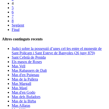
4
5
6
7
8
Següent
Final
Altres continguts recents
Judici sobre la possessió d’unes cel·les entre el monestir de
Sant Policarp i Sant Esteve de Banyoles (26 juny 879)
Sant Cebrià de Penida
Els masos de Roses
Mas Vell
Mas Rabassers de Dalt
Mas d'en Puignau
Mas de la Pallera
Mas Margall
Mas Magí
Mas d'en Godo
Mas dels Bufadors
Mas de la Birba
Mas Alfaras