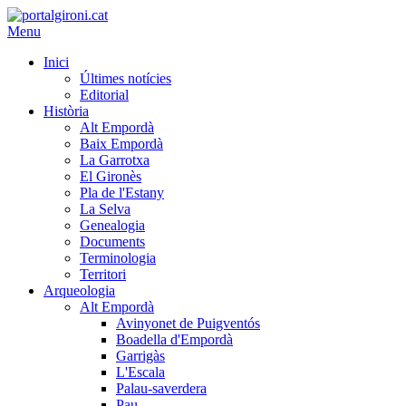
Menu
Inici
Últimes notícies
Editorial
Història
Alt Empordà
Baix Empordà
La Garrotxa
El Gironès
Pla de l'Estany
La Selva
Genealogia
Documents
Terminologia
Territori
Arqueologia
Alt Empordà
Avinyonet de Puigventós
Boadella d'Empordà
Garrigàs
L'Escala
Palau-saverdera
Pau