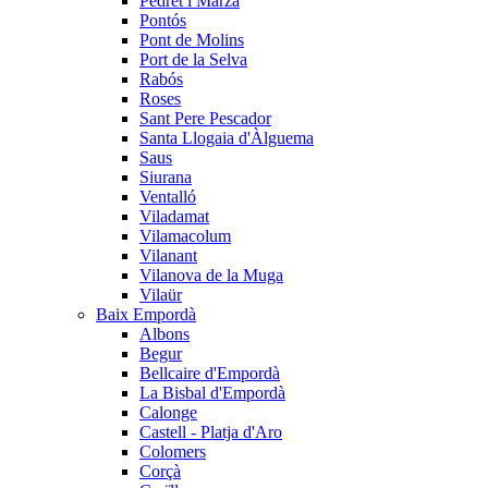
Pedret i Marzà
Pontós
Pont de Molins
Port de la Selva
Rabós
Roses
Sant Pere Pescador
Santa Llogaia d'Àlguema
Saus
Siurana
Ventalló
Viladamat
Vilamacolum
Vilanant
Vilanova de la Muga
Vilaür
Baix Empordà
Albons
Begur
Bellcaire d'Empordà
La Bisbal d'Empordà
Calonge
Castell - Platja d'Aro
Colomers
Corçà