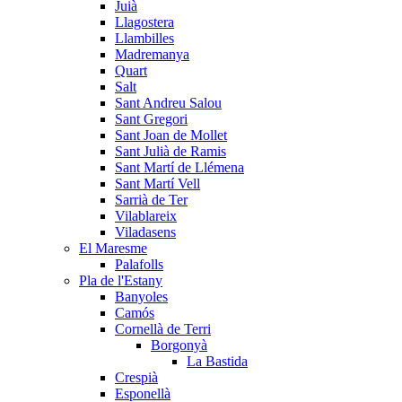
Juià
Llagostera
Llambilles
Madremanya
Quart
Salt
Sant Andreu Salou
Sant Gregori
Sant Joan de Mollet
Sant Julià de Ramis
Sant Martí de Llémena
Sant Martí Vell
Sarrià de Ter
Vilablareix
Viladasens
El Maresme
Palafolls
Pla de l'Estany
Banyoles
Camós
Cornellà de Terri
Borgonyà
La Bastida
Crespià
Esponellà