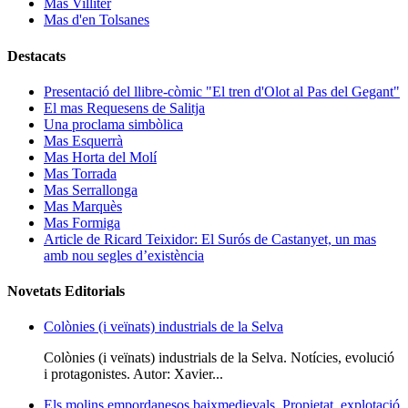
Mas Villiter
Mas d'en Tolsanes
Destacats
Presentació del llibre-còmic "El tren d'Olot al Pas del Gegant"
El mas Requesens de Salitja
Una proclama simbòlica
Mas Esquerrà
Mas Horta del Molí
Mas Torrada
Mas Serrallonga
Mas Marquès
Mas Formiga
Article de Ricard Teixidor: El Surós de Castanyet, un mas
amb nou segles d’existència
Novetats Editorials
Colònies (i veïnats) industrials de la Selva
Colònies (i veïnats) industrials de la Selva. Notícies, evolució
i protagonistes. Autor: Xavier...
Els molins empordanesos baixmedievals. Propietat, explotació