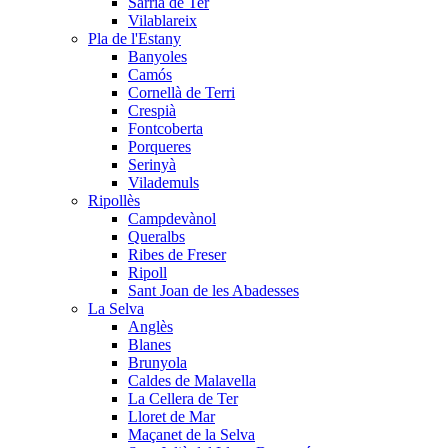
Sarrià de Ter
Vilablareix
Pla de l'Estany
Banyoles
Camós
Cornellà de Terri
Crespià
Fontcoberta
Porqueres
Serinyà
Vilademuls
Ripollès
Campdevànol
Queralbs
Ribes de Freser
Ripoll
Sant Joan de les Abadesses
La Selva
Anglès
Blanes
Brunyola
Caldes de Malavella
La Cellera de Ter
Lloret de Mar
Maçanet de la Selva