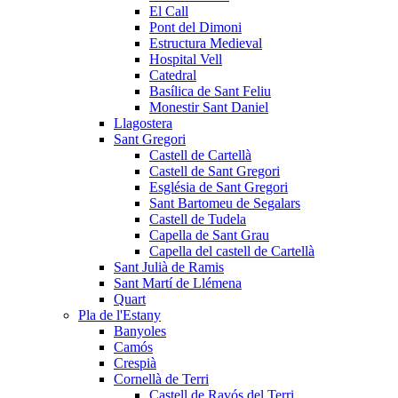
El Call
Pont del Dimoni
Estructura Medieval
Hospital Vell
Catedral
Basílica de Sant Feliu
Monestir Sant Daniel
Llagostera
Sant Gregori
Castell de Cartellà
Castell de Sant Gregori
Església de Sant Gregori
Sant Bartomeu de Segalars
Castell de Tudela
Capella de Sant Grau
Capella del castell de Cartellà
Sant Julià de Ramis
Sant Martí de Llémena
Quart
Pla de l'Estany
Banyoles
Camós
Crespià
Cornellà de Terri
Castell de Ravós del Terri