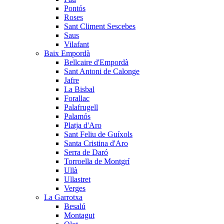
Pontós
Roses
Sant Climent Sescebes
Saus
Vilafant
Baix Empordà
Bellcaire d'Empordà
Sant Antoni de Calonge
Jafre
La Bisbal
Forallac
Palafrugell
Palamós
Platja d'Aro
Sant Feliu de Guíxols
Santa Cristina d'Aro
Serra de Daró
Torroella de Montgrí
Ullà
Ullastret
Verges
La Garrotxa
Besalú
Montagut