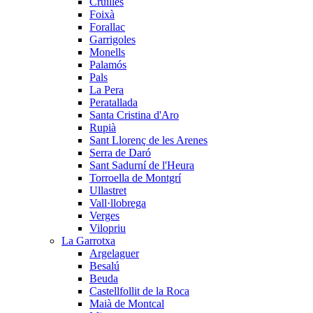
Cruïlles
Foixà
Forallac
Garrigoles
Monells
Palamós
Pals
La Pera
Peratallada
Santa Cristina d'Aro
Rupià
Sant Llorenç de les Arenes
Serra de Daró
Sant Sadurní de l'Heura
Torroella de Montgrí
Ullastret
Vall·llobrega
Verges
Vilopriu
La Garrotxa
Argelaguer
Besalú
Beuda
Castellfollit de la Roca
Maià de Montcal