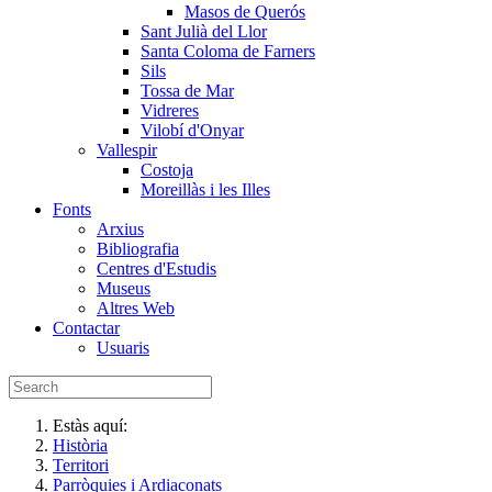
Masos de Querós
Sant Julià del Llor
Santa Coloma de Farners
Sils
Tossa de Mar
Vidreres
Vilobí d'Onyar
Vallespir
Costoja
Moreillàs i les Illes
Fonts
Arxius
Bibliografia
Centres d'Estudis
Museus
Altres Web
Contactar
Usuaris
Estàs aquí:
Història
Territori
Parròquies i Ardiaconats