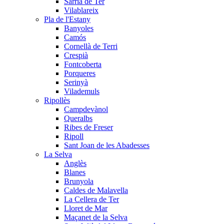
Sarrià de Ter
Vilablareix
Pla de l'Estany
Banyoles
Camós
Cornellà de Terri
Crespià
Fontcoberta
Porqueres
Serinyà
Vilademuls
Ripollès
Campdevànol
Queralbs
Ribes de Freser
Ripoll
Sant Joan de les Abadesses
La Selva
Anglès
Blanes
Brunyola
Caldes de Malavella
La Cellera de Ter
Lloret de Mar
Maçanet de la Selva