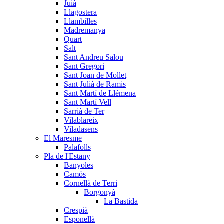
Juià
Llagostera
Llambilles
Madremanya
Quart
Salt
Sant Andreu Salou
Sant Gregori
Sant Joan de Mollet
Sant Julià de Ramis
Sant Martí de Llémena
Sant Martí Vell
Sarrià de Ter
Vilablareix
Viladasens
El Maresme
Palafolls
Pla de l'Estany
Banyoles
Camós
Cornellà de Terri
Borgonyà
La Bastida
Crespià
Esponellà