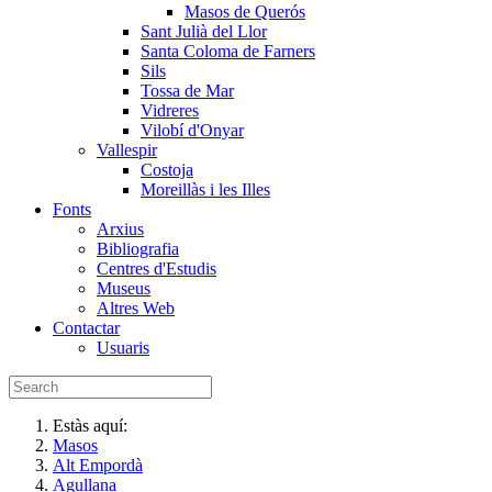
Masos de Querós
Sant Julià del Llor
Santa Coloma de Farners
Sils
Tossa de Mar
Vidreres
Vilobí d'Onyar
Vallespir
Costoja
Moreillàs i les Illes
Fonts
Arxius
Bibliografia
Centres d'Estudis
Museus
Altres Web
Contactar
Usuaris
Estàs aquí:
Masos
Alt Empordà
Agullana