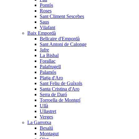
Pontós
Roses
Sant Climent Sescebes
Saus
Vilafant
Baix Empordà
Bellcaire d'Empordà
Sant Antoni de Calonge
Jafre
La Bisbal
Forallac
Palafrugell
Palamós
Platja d'Aro
Sant Feliu de Guíxols
Santa Cristina d'Aro
Serra de Daró
Torroella de Montgrí
Ullà
Ullastret
Verges
La Garrotxa
Besalú
Montagut