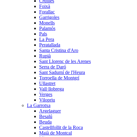
Cruïlles
Foixà
Forallac
Garrigoles
Monells
Palamós
Pals
La Pera
Peratallada
Santa Cristina d'Aro
Rupià
Sant Llorenç de les Arenes
Serra de Daró
Sant Sadurní de l'Heura
Torroella de Montgrí
Ullastret
Vall·llobrega
Verges
Vilopriu
La Garrotxa
Argelaguer
Besalú
Beuda
Castellfollit de la Roca
Maià de Montcal