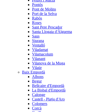
Pedret i Marzà
Pontós
Pont de Molins
Port de la Selva
Rabós
Roses
Sant Pere Pescador
Santa Llogaia d'Àlguema
Saus
Siurana
Ventalló
Viladamat
Vilamacolum
Vilanant
Vilanova de la Muga
Vilaür
Baix Empordà
Albons
Begur
Bellcaire d'Empordà
La Bisbal d'Empordà
Calonge
Castell - Platja d'Aro
Colomers
Corçà