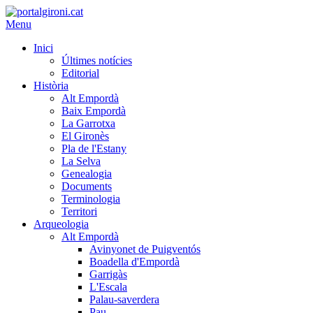
Menu
Inici
Últimes notícies
Editorial
Història
Alt Empordà
Baix Empordà
La Garrotxa
El Gironès
Pla de l'Estany
La Selva
Genealogia
Documents
Terminologia
Territori
Arqueologia
Alt Empordà
Avinyonet de Puigventós
Boadella d'Empordà
Garrigàs
L'Escala
Palau-saverdera
Pau