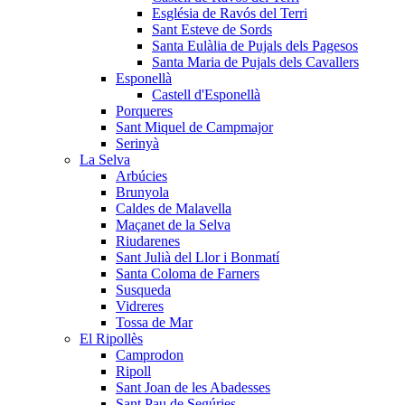
Església de Ravós del Terri
Sant Esteve de Sords
Santa Eulàlia de Pujals dels Pagesos
Santa Maria de Pujals dels Cavallers
Esponellà
Castell d'Esponellà
Porqueres
Sant Miquel de Campmajor
Serinyà
La Selva
Arbúcies
Brunyola
Caldes de Malavella
Maçanet de la Selva
Riudarenes
Sant Julià del Llor i Bonmatí
Santa Coloma de Farners
Susqueda
Vidreres
Tossa de Mar
El Ripollès
Camprodon
Ripoll
Sant Joan de les Abadesses
Sant Pau de Segúries