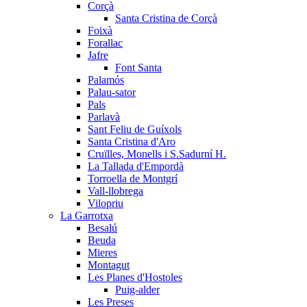
Corçà
Santa Cristina de Corçà
Foixà
Forallac
Jafre
Font Santa
Palamós
Palau-sator
Pals
Parlavà
Sant Feliu de Guíxols
Santa Cristina d'Aro
Cruïlles, Monells i S.Sadurní H.
La Tallada d'Empordà
Torroella de Montgrí
Vall-llobrega
Vilopriu
La Garrotxa
Besalú
Beuda
Mieres
Montagut
Les Planes d'Hostoles
Puig-alder
Les Preses