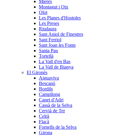
Mieres
Montagut i Oix
Olot
Les Planes d'Hostoles
Les Preses
Riudaura
Sant Aniol de Finestres
Sant Ferriol
Sant Joan les Fonts
Santa Pau
Tortellà
La Vall d'en Bas
La Vall de Bianya
El Gironès
Aiguaviva
Bescanó
Bordils
Campllong
Canet d'Adri
Cassà de la Selva
Cervià de Ter
Celrà
Flaçà
Fornells de la Selva
Girona