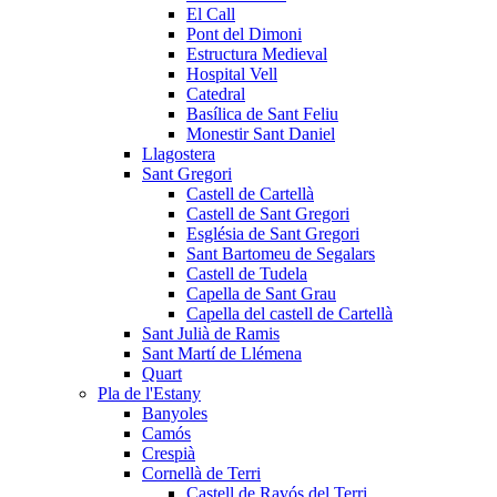
El Call
Pont del Dimoni
Estructura Medieval
Hospital Vell
Catedral
Basílica de Sant Feliu
Monestir Sant Daniel
Llagostera
Sant Gregori
Castell de Cartellà
Castell de Sant Gregori
Església de Sant Gregori
Sant Bartomeu de Segalars
Castell de Tudela
Capella de Sant Grau
Capella del castell de Cartellà
Sant Julià de Ramis
Sant Martí de Llémena
Quart
Pla de l'Estany
Banyoles
Camós
Crespià
Cornellà de Terri
Castell de Ravós del Terri