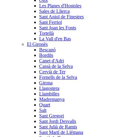
Olot
Les Planes d'Hostoles
Sales de Llierca
Sant Aniol de Finestres
Sant Ferriol
Sant Joan les Fonts
Tortellà
La Vall d'en Bas
El Gironès
Bescanó
Bordils
Canet d'Adri
Cassà de la Selva
Cervià de Ter
Fornells de la Selva
Girona
Llagostera
Llambilles
Madremanya
Quart
Salt
Sant Gregori
Sant Jordi Desvalls
Sant Julià de Ramis
Sant Martí de Llémana