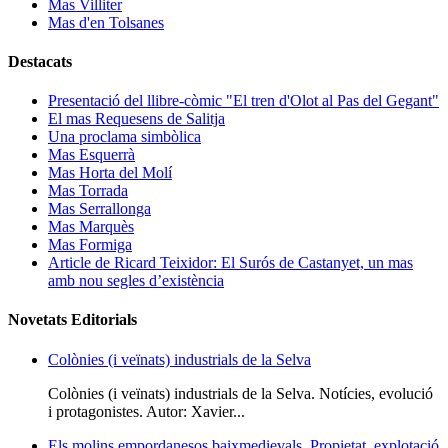
Mas Villiter
Mas d'en Tolsanes
Destacats
Presentació del llibre-còmic "El tren d'Olot al Pas del Gegant"
El mas Requesens de Salitja
Una proclama simbòlica
Mas Esquerrà
Mas Horta del Molí
Mas Torrada
Mas Serrallonga
Mas Marquès
Mas Formiga
Article de Ricard Teixidor: El Surós de Castanyet, un mas
amb nou segles d’existència
Novetats Editorials
Colònies (i veïnats) industrials de la Selva
Colònies (i veïnats) industrials de la Selva. Notícies, evolució
i protagonistes. Autor: Xavier...
Els molins empordanesos baixmedievals. Propietat, explotació