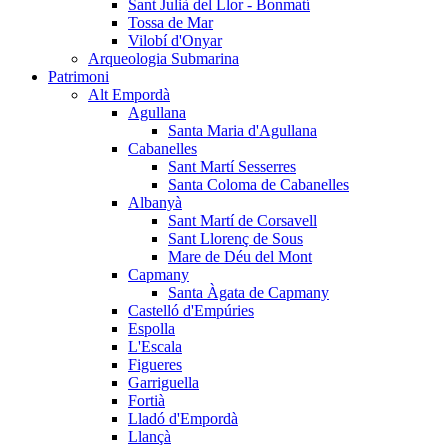
Sant Julià del Llor - Bonmatí
Tossa de Mar
Vilobí d'Onyar
Arqueologia Submarina
Patrimoni
Alt Empordà
Agullana
Santa Maria d'Agullana
Cabanelles
Sant Martí Sesserres
Santa Coloma de Cabanelles
Albanyà
Sant Martí de Corsavell
Sant Llorenç de Sous
Mare de Déu del Mont
Capmany
Santa Àgata de Capmany
Castelló d'Empúries
Espolla
L'Escala
Figueres
Garriguella
Fortià
Lladó d'Empordà
Llançà