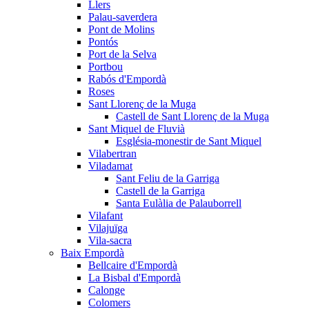
Llers
Palau-saverdera
Pont de Molins
Pontós
Port de la Selva
Portbou
Rabós d'Empordà
Roses
Sant Llorenç de la Muga
Castell de Sant Llorenç de la Muga
Sant Miquel de Fluvià
Església-monestir de Sant Miquel
Vilabertran
Viladamat
Sant Feliu de la Garriga
Castell de la Garriga
Santa Eulàlia de Palauborrell
Vilafant
Vilajuïga
Vila-sacra
Baix Empordà
Bellcaire d'Empordà
La Bisbal d'Empordà
Calonge
Colomers