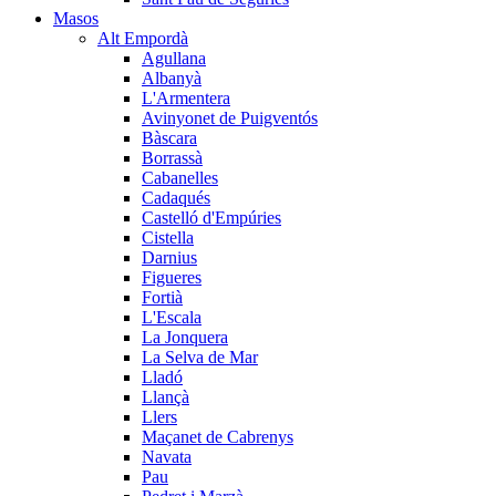
Masos
Alt Empordà
Agullana
Albanyà
L'Armentera
Avinyonet de Puigventós
Bàscara
Borrassà
Cabanelles
Cadaqués
Castelló d'Empúries
Cistella
Darnius
Figueres
Fortià
L'Escala
La Jonquera
La Selva de Mar
Lladó
Llançà
Llers
Maçanet de Cabrenys
Navata
Pau