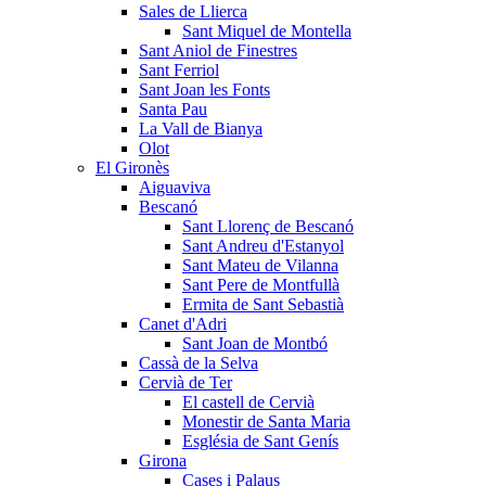
Sales de Llierca
Sant Miquel de Montella
Sant Aniol de Finestres
Sant Ferriol
Sant Joan les Fonts
Santa Pau
La Vall de Bianya
Olot
El Gironès
Aiguaviva
Bescanó
Sant Llorenç de Bescanó
Sant Andreu d'Estanyol
Sant Mateu de Vilanna
Sant Pere de Montfullà
Ermita de Sant Sebastià
Canet d'Adri
Sant Joan de Montbó
Cassà de la Selva
Cervià de Ter
El castell de Cervià
Monestir de Santa Maria
Església de Sant Genís
Girona
Cases i Palaus