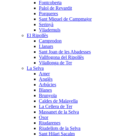
Fontcoberta
Palol de Revardit
Porqueres
Sant Miquel de Campmajor
Serinyà
Vilademuls
El Ripollès
Camprodon
Llanars
Sant Joan de les Abadesses
Vallfogona del Ripollès
Vilallonga de Ter
La Selva
Amer
Anglès
Arbúcies
Blanes
Brunyola
Caldes de Malavella
La Cellera de Ter
Massanet de la Selva
Osor
Riudarenes
Riudellots de la Selva
Sant Hilari Sacalm