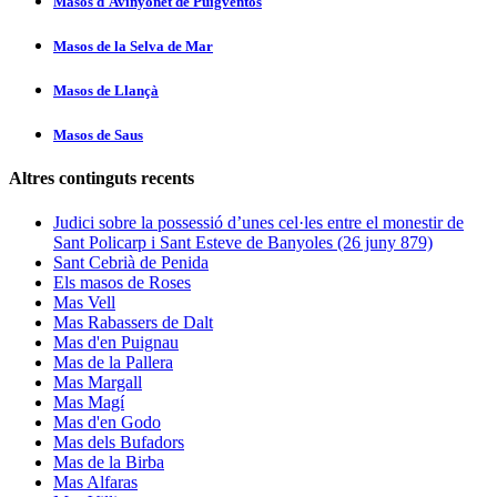
Masos d'Avinyonet de Puigventós
Masos de la Selva de Mar
Masos de Llançà
Masos de Saus
Altres continguts recents
Judici sobre la possessió d’unes cel·les entre el monestir de
Sant Policarp i Sant Esteve de Banyoles (26 juny 879)
Sant Cebrià de Penida
Els masos de Roses
Mas Vell
Mas Rabassers de Dalt
Mas d'en Puignau
Mas de la Pallera
Mas Margall
Mas Magí
Mas d'en Godo
Mas dels Bufadors
Mas de la Birba
Mas Alfaras