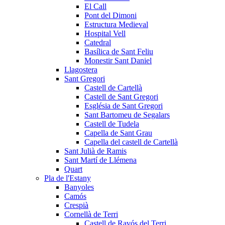
El Call
Pont del Dimoni
Estructura Medieval
Hospital Vell
Catedral
Basílica de Sant Feliu
Monestir Sant Daniel
Llagostera
Sant Gregori
Castell de Cartellà
Castell de Sant Gregori
Església de Sant Gregori
Sant Bartomeu de Segalars
Castell de Tudela
Capella de Sant Grau
Capella del castell de Cartellà
Sant Julià de Ramis
Sant Martí de Llémena
Quart
Pla de l'Estany
Banyoles
Camós
Crespià
Cornellà de Terri
Castell de Ravós del Terri