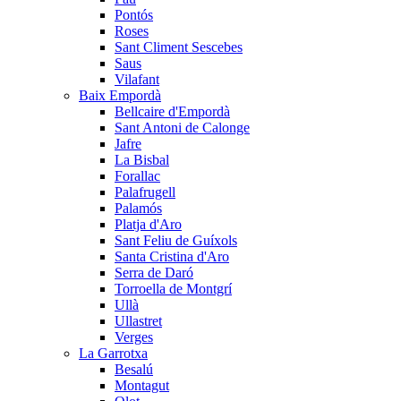
Pontós
Roses
Sant Climent Sescebes
Saus
Vilafant
Baix Empordà
Bellcaire d'Empordà
Sant Antoni de Calonge
Jafre
La Bisbal
Forallac
Palafrugell
Palamós
Platja d'Aro
Sant Feliu de Guíxols
Santa Cristina d'Aro
Serra de Daró
Torroella de Montgrí
Ullà
Ullastret
Verges
La Garrotxa
Besalú
Montagut