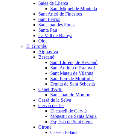
Sales de Llierca
Sant Miquel de Montella
Sant Aniol de Finestres
Sant Ferriol
Sant Joan les Fonts
Santa Pau
La Vall de Bianya
Olot
El Gironès
Aiguaviva
Bescanó
Sant Llorenç de Bescanó
Sant Andreu d'Estanyol
Sant Mateu de Vilanna
Sant Pere de Montfullà
Ermita de Sant Sebastià
Canet d'Adri
Sant Joan de Montbó
Cassà de la Selva
Cervià de Ter
El castell de Cervià
Monestir de Santa Maria
Església de Sant Genís
Girona
Cases i Palaus