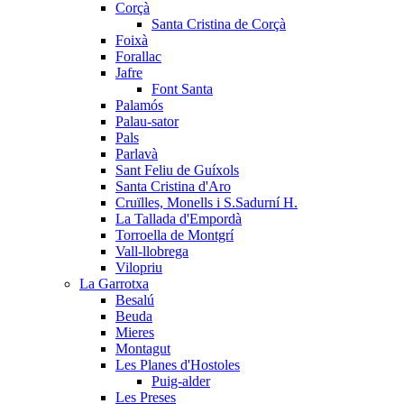
Corçà
Santa Cristina de Corçà
Foixà
Forallac
Jafre
Font Santa
Palamós
Palau-sator
Pals
Parlavà
Sant Feliu de Guíxols
Santa Cristina d'Aro
Cruïlles, Monells i S.Sadurní H.
La Tallada d'Empordà
Torroella de Montgrí
Vall-llobrega
Vilopriu
La Garrotxa
Besalú
Beuda
Mieres
Montagut
Les Planes d'Hostoles
Puig-alder
Les Preses