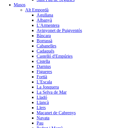
Masos
Alt Empordà
Agullana
Albanyà
L'Armentera
Avinyonet de Puigventós
Bàscara
Borrassà
Cabanelles
Cadaqués
Castelló d'Empúries
Cistella
Darnius
Figueres
Fortià
L'Escala
La Jonquera
La Selva de Mar
Lladó
Llançà
Llers
Maçanet de Cabrenys
Navata
Pau