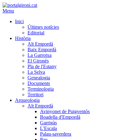
Menu
Inici
Últimes notícies
Editorial
Història
Alt Empordà
Baix Empordà
La Garrotxa
El Gironès
Pla de l'Estany
La Selva
Genealogia
Documents
Terminologia
Territori
Arqueologia
Alt Empordà
Avinyonet de Puigventós
Boadella d'Empordà
Garrigàs
L'Escala
Palau-saverdera
Pau