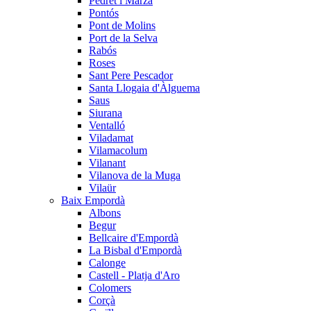
Pedret i Marzà
Pontós
Pont de Molins
Port de la Selva
Rabós
Roses
Sant Pere Pescador
Santa Llogaia d'Àlguema
Saus
Siurana
Ventalló
Viladamat
Vilamacolum
Vilanant
Vilanova de la Muga
Vilaür
Baix Empordà
Albons
Begur
Bellcaire d'Empordà
La Bisbal d'Empordà
Calonge
Castell - Platja d'Aro
Colomers
Corçà