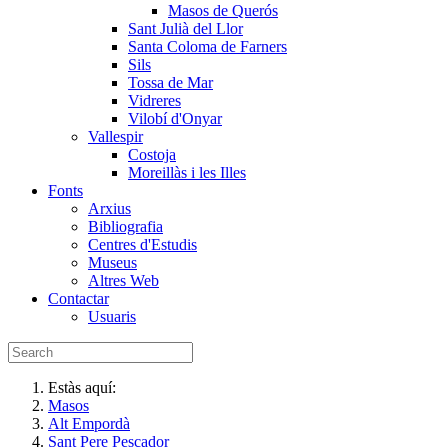
Masos de Querós
Sant Julià del Llor
Santa Coloma de Farners
Sils
Tossa de Mar
Vidreres
Vilobí d'Onyar
Vallespir
Costoja
Moreillàs i les Illes
Fonts
Arxius
Bibliografia
Centres d'Estudis
Museus
Altres Web
Contactar
Usuaris
Estàs aquí:
Masos
Alt Empordà
Sant Pere Pescador