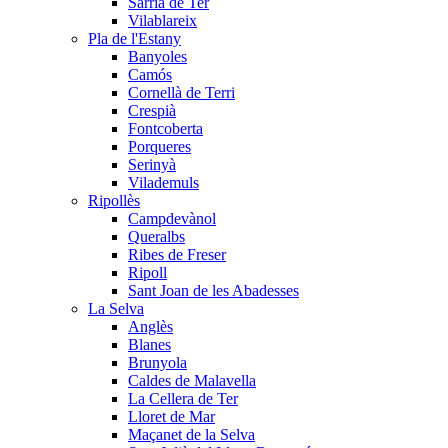
Sarrià de Ter
Vilablareix
Pla de l'Estany
Banyoles
Camós
Cornellà de Terri
Crespià
Fontcoberta
Porqueres
Serinyà
Vilademuls
Ripollès
Campdevànol
Queralbs
Ribes de Freser
Ripoll
Sant Joan de les Abadesses
La Selva
Anglès
Blanes
Brunyola
Caldes de Malavella
La Cellera de Ter
Lloret de Mar
Maçanet de la Selva