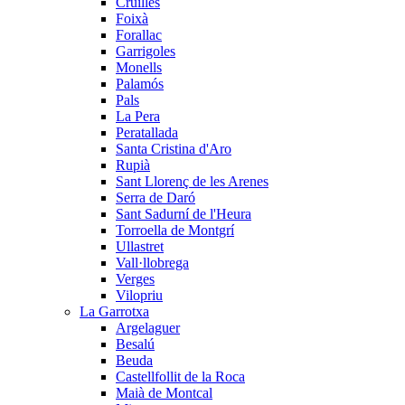
Cruïlles
Foixà
Forallac
Garrigoles
Monells
Palamós
Pals
La Pera
Peratallada
Santa Cristina d'Aro
Rupià
Sant Llorenç de les Arenes
Serra de Daró
Sant Sadurní de l'Heura
Torroella de Montgrí
Ullastret
Vall·llobrega
Verges
Vilopriu
La Garrotxa
Argelaguer
Besalú
Beuda
Castellfollit de la Roca
Maià de Montcal