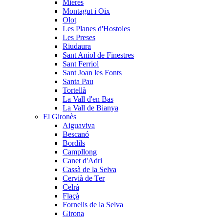
Mieres
Montagut i Oix
Olot
Les Planes d'Hostoles
Les Preses
Riudaura
Sant Aniol de Finestres
Sant Ferriol
Sant Joan les Fonts
Santa Pau
Tortellà
La Vall d'en Bas
La Vall de Bianya
El Gironès
Aiguaviva
Bescanó
Bordils
Campllong
Canet d'Adri
Cassà de la Selva
Cervià de Ter
Celrà
Flaçà
Fornells de la Selva
Girona