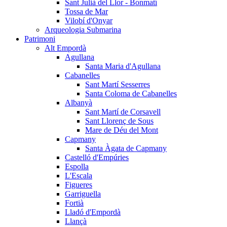
Sant Julià del Llor - Bonmatí
Tossa de Mar
Vilobí d'Onyar
Arqueologia Submarina
Patrimoni
Alt Empordà
Agullana
Santa Maria d'Agullana
Cabanelles
Sant Martí Sesserres
Santa Coloma de Cabanelles
Albanyà
Sant Martí de Corsavell
Sant Llorenç de Sous
Mare de Déu del Mont
Capmany
Santa Àgata de Capmany
Castelló d'Empúries
Espolla
L'Escala
Figueres
Garriguella
Fortià
Lladó d'Empordà
Llançà