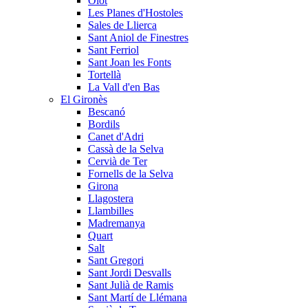
Olot
Les Planes d'Hostoles
Sales de Llierca
Sant Aniol de Finestres
Sant Ferriol
Sant Joan les Fonts
Tortellà
La Vall d'en Bas
El Gironès
Bescanó
Bordils
Canet d'Adri
Cassà de la Selva
Cervià de Ter
Fornells de la Selva
Girona
Llagostera
Llambilles
Madremanya
Quart
Salt
Sant Gregori
Sant Jordi Desvalls
Sant Julià de Ramis
Sant Martí de Llémana