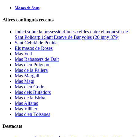
Masos de Saus
Altres continguts recents
Judici sobre la possessió d’unes cel·les entre el monestir de
Sant Policarp i Sant Esteve de Banyoles (26 juny 879)
Sant Cebrià de Penida
Els masos de Roses
Mas Vell
Mas Rabassers de Dalt
Mas d'en Puignau
Mas de la Pallera
Mas Margall
Mas Magí
Mas d'en Godo
Mas dels Bufadors
Mas de la Birba
Mas Alfaras
Mas Villiter
Mas d'en Tolsanes
Destacats