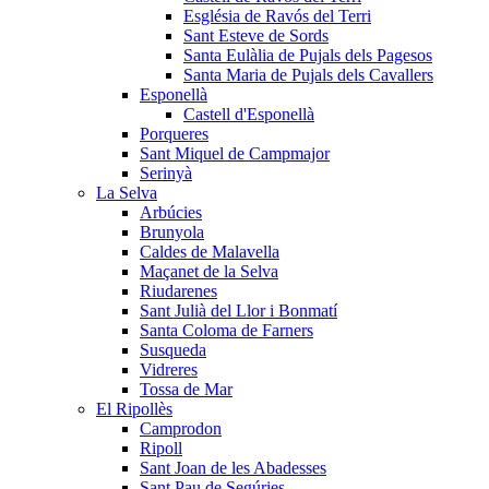
Església de Ravós del Terri
Sant Esteve de Sords
Santa Eulàlia de Pujals dels Pagesos
Santa Maria de Pujals dels Cavallers
Esponellà
Castell d'Esponellà
Porqueres
Sant Miquel de Campmajor
Serinyà
La Selva
Arbúcies
Brunyola
Caldes de Malavella
Maçanet de la Selva
Riudarenes
Sant Julià del Llor i Bonmatí
Santa Coloma de Farners
Susqueda
Vidreres
Tossa de Mar
El Ripollès
Camprodon
Ripoll
Sant Joan de les Abadesses
Sant Pau de Segúries