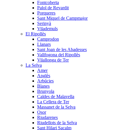
Fontcoberta
Palol de Revardit
Porqueres
Sant Miquel de Campmajor
Serinyà
Vilademuls
El Ripollès
Camprodon
Llanars
Sant Joan de les Abadesses
Vallfogona del Ripollès
Vilallonga de Ter
La Selva
Amer
Anglès
Arbúcies
Blanes
Brunyola
Caldes de Malavella
La Cellera de Ter
Massanet de la Selva
Osor
Riudarenes
Riudellots de la Selva
Sant Hilari Sacalm