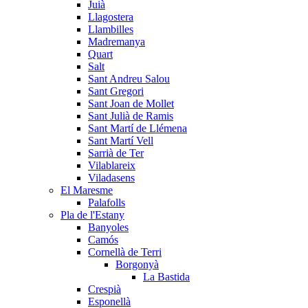
Juià
Llagostera
Llambilles
Madremanya
Quart
Salt
Sant Andreu Salou
Sant Gregori
Sant Joan de Mollet
Sant Julià de Ramis
Sant Martí de Llémena
Sant Martí Vell
Sarrià de Ter
Vilablareix
Viladasens
El Maresme
Palafolls
Pla de l'Estany
Banyoles
Camós
Cornellà de Terri
Borgonyà
La Bastida
Crespià
Esponellà