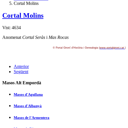
Cortal Molins
Cortal Molins
Vist: 4634
Anomenat
Cortal Seràs
i
Mas Rocas
© Portal Gironí­ d'Història i Genealogia (
www.portalgironi.cat
)
Anterior
Següent
Masos Alt Empordà
Masos d'Agullana
Masos d'Albanyà
Masos de l'Armentera