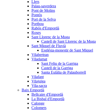
Llers
Palau-saverdera
Pont de Molins
Pontós
Port de la Selva
Portbou
Rabós d'Empordà
Roses
Sant Llorenç de la Muga
Castell de Sant Llorenç de la Muga
Sant Miquel de Fluvià
Església-monestir de Sant Miquel
Vilabertran
Viladamat
Sant Feliu de la Garriga
Castell de la Garriga
Santa Eulàlia de Palauborrell
Vilafant
Vilajuïga
Vila-sacra
Baix Empordà
Bellcaire d'Empordà
La Bisbal d'Empordà
Calonge
Colomers