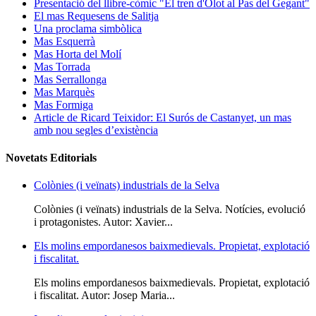
Presentació del llibre-còmic "El tren d'Olot al Pas del Gegant"
El mas Requesens de Salitja
Una proclama simbòlica
Mas Esquerrà
Mas Horta del Molí
Mas Torrada
Mas Serrallonga
Mas Marquès
Mas Formiga
Article de Ricard Teixidor: El Surós de Castanyet, un mas
amb nou segles d’existència
Novetats Editorials
Colònies (i veïnats) industrials de la Selva
Colònies (i veïnats) industrials de la Selva. Notícies, evolució
i protagonistes. Autor: Xavier...
Els molins empordanesos baixmedievals. Propietat, explotació
i fiscalitat.
Els molins empordanesos baixmedievals. Propietat, explotació
i fiscalitat. Autor: Josep Maria...