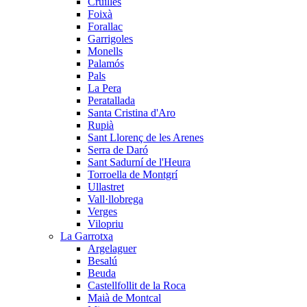
Cruïlles
Foixà
Forallac
Garrigoles
Monells
Palamós
Pals
La Pera
Peratallada
Santa Cristina d'Aro
Rupià
Sant Llorenç de les Arenes
Serra de Daró
Sant Sadurní de l'Heura
Torroella de Montgrí
Ullastret
Vall·llobrega
Verges
Vilopriu
La Garrotxa
Argelaguer
Besalú
Beuda
Castellfollit de la Roca
Maià de Montcal