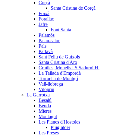
Corçà
Santa Cristina de Corçà
Foixà
Forallac
Jafre
Font Santa
Palamós
Palau-sator
Pals
Parlavà
Sant Feliu de Guíxols
Santa Cristina d'Aro
Cruïlles, Monells i S.Sadurní H.
La Tallada d'Empordà
Torroella de Montgrí
Vall-llobrega
Vilopriu
La Garrotxa
Besalú
Beuda
Mieres
Montagut
Les Planes d'Hostoles
Puig-alder
Les Preses