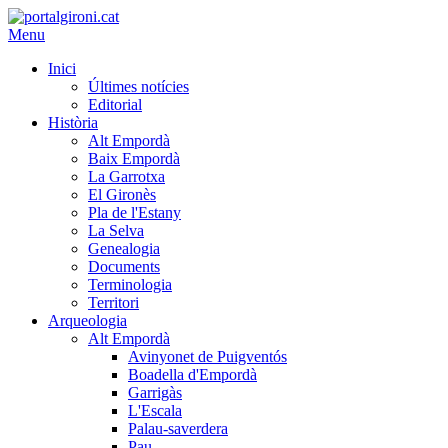
Menu
Inici
Últimes notícies
Editorial
Història
Alt Empordà
Baix Empordà
La Garrotxa
El Gironès
Pla de l'Estany
La Selva
Genealogia
Documents
Terminologia
Territori
Arqueologia
Alt Empordà
Avinyonet de Puigventós
Boadella d'Empordà
Garrigàs
L'Escala
Palau-saverdera
Pau