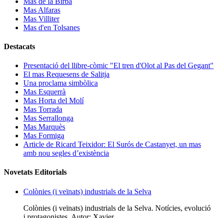
Mas de la Birba
Mas Alfaras
Mas Villiter
Mas d'en Tolsanes
Destacats
Presentació del llibre-còmic "El tren d'Olot al Pas del Gegant"
El mas Requesens de Salitja
Una proclama simbòlica
Mas Esquerrà
Mas Horta del Molí
Mas Torrada
Mas Serrallonga
Mas Marquès
Mas Formiga
Article de Ricard Teixidor: El Surós de Castanyet, un mas
amb nou segles d’existència
Novetats Editorials
Colònies (i veïnats) industrials de la Selva
Colònies (i veïnats) industrials de la Selva. Notícies, evolució
i protagonistes. Autor: Xavier...