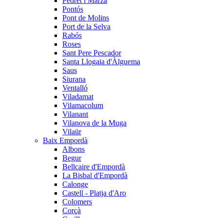
Pedret i Marzà
Pontós
Pont de Molins
Port de la Selva
Rabós
Roses
Sant Pere Pescador
Santa Llogaia d'Àlguema
Saus
Siurana
Ventalló
Viladamat
Vilamacolum
Vilanant
Vilanova de la Muga
Vilaür
Baix Empordà
Albons
Begur
Bellcaire d'Empordà
La Bisbal d'Empordà
Calonge
Castell - Platja d'Aro
Colomers
Corçà