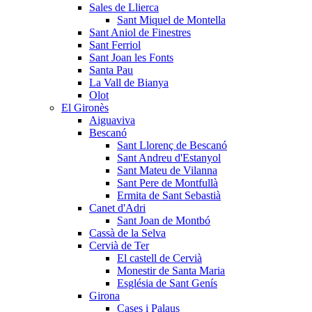
Sales de Llierca
Sant Miquel de Montella
Sant Aniol de Finestres
Sant Ferriol
Sant Joan les Fonts
Santa Pau
La Vall de Bianya
Olot
El Gironès
Aiguaviva
Bescanó
Sant Llorenç de Bescanó
Sant Andreu d'Estanyol
Sant Mateu de Vilanna
Sant Pere de Montfullà
Ermita de Sant Sebastià
Canet d'Adri
Sant Joan de Montbó
Cassà de la Selva
Cervià de Ter
El castell de Cervià
Monestir de Santa Maria
Església de Sant Genís
Girona
Cases i Palaus