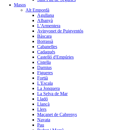
Masos
Alt Empordà
Agullana
Albanyà
L'Armentera
Avinyonet de Puigventós
Bàscara
Borrassà
Cabanelles
Cadaqués
Castelló d'Empúries
Cistella
Darnius
Figueres
Fortià
L'Escala
La Jonquera
La Selva de Mar
Lladó
Llançà
Llers
Maçanet de Cabrenys
Navata
Pau