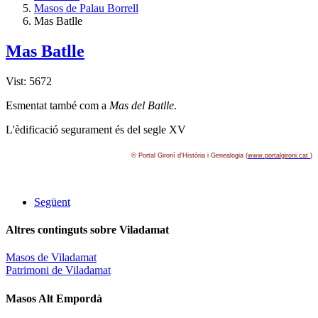
Masos de Palau Borrell
Mas Batlle
Mas Batlle
Vist: 5672
Esmentat també com a
Mas del Batlle
.
L'èdificació segurament és del segle XV
© Portal Gironí­ d'Història i Genealogia (
www.portalgironi.cat
)
Següent
Altres continguts sobre Viladamat
Masos de Viladamat
Patrimoni de Viladamat
Masos Alt Empordà