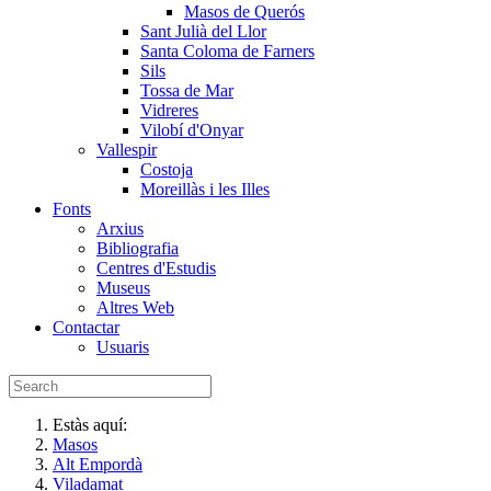
Masos de Querós
Sant Julià del Llor
Santa Coloma de Farners
Sils
Tossa de Mar
Vidreres
Vilobí d'Onyar
Vallespir
Costoja
Moreillàs i les Illes
Fonts
Arxius
Bibliografia
Centres d'Estudis
Museus
Altres Web
Contactar
Usuaris
Estàs aquí:
Masos
Alt Empordà
Viladamat