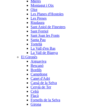
Mieres
Montagut i Oix
Olot
Les Planes d'Hostoles
Les Preses
Riudaura
Sant Aniol de Finestres
Sant Ferriol
Sant Joan les Fonts
Santa Pau
Tortellà
La Vall d'en Bas
La Vall de Bianya
El Gironès
Aiguaviva
Bescanó
Bordils
Campllong
Canet d'Adri
Cassà de la Selva
Cervià de Ter
Celrà
Flaçà
Fornells de la Selva
Girona