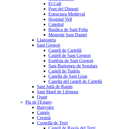
El Call
Pont del Dimoni
Estructura Medieval
Hospital Vell
Catedral
Basílica de Sant Feliu
Monestir Sant Daniel
Llagostera
Sant Gregori
Castell de Cartellà
Castell de Sant Gregori
Església de Sant Gregori
Sant Bartomeu de Segalars
Castell de Tudela
Capella de Sant Grau
Capella del castell de Cartellà
Sant Julià de Ramis
Sant Martí de Llémena
Quart
Pla de l'Estany
Banyoles
Camós
Crespià
Cornellà de Terri
Castell de Ravós del Terri