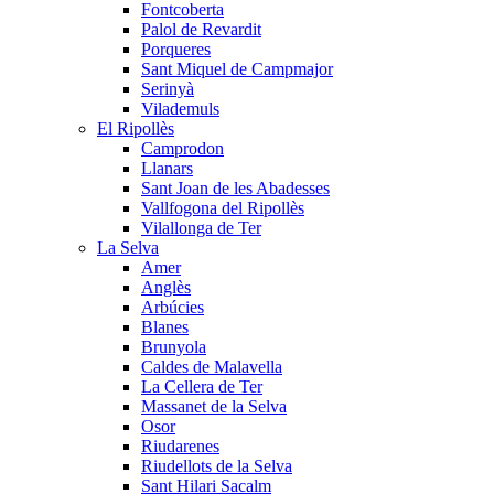
Fontcoberta
Palol de Revardit
Porqueres
Sant Miquel de Campmajor
Serinyà
Vilademuls
El Ripollès
Camprodon
Llanars
Sant Joan de les Abadesses
Vallfogona del Ripollès
Vilallonga de Ter
La Selva
Amer
Anglès
Arbúcies
Blanes
Brunyola
Caldes de Malavella
La Cellera de Ter
Massanet de la Selva
Osor
Riudarenes
Riudellots de la Selva
Sant Hilari Sacalm