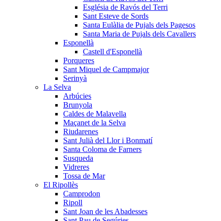
Església de Ravós del Terri
Sant Esteve de Sords
Santa Eulàlia de Pujals dels Pagesos
Santa Maria de Pujals dels Cavallers
Esponellà
Castell d'Esponellà
Porqueres
Sant Miquel de Campmajor
Serinyà
La Selva
Arbúcies
Brunyola
Caldes de Malavella
Maçanet de la Selva
Riudarenes
Sant Julià del Llor i Bonmatí
Santa Coloma de Farners
Susqueda
Vidreres
Tossa de Mar
El Ripollès
Camprodon
Ripoll
Sant Joan de les Abadesses
Sant Pau de Segúries