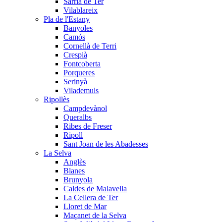
Sarrià de Ter
Vilablareix
Pla de l'Estany
Banyoles
Camós
Cornellà de Terri
Crespià
Fontcoberta
Porqueres
Serinyà
Vilademuls
Ripollès
Campdevànol
Queralbs
Ribes de Freser
Ripoll
Sant Joan de les Abadesses
La Selva
Anglès
Blanes
Brunyola
Caldes de Malavella
La Cellera de Ter
Lloret de Mar
Maçanet de la Selva