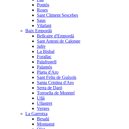
Pontós
Roses
Sant Climent Sescebes
Saus
Vilafant
Baix Empordà
Bellcaire d'Empordà
Sant Antoni de Calonge
Jafre
La Bisbal
Forallac
Palafrugell
Palamós
Platja d'Aro
Sant Feliu de Guíxols
Santa Cristina d'Aro
Serra de Daró
Torroella de Montgrí
Ullà
Ullastret
Verges
La Garrotxa
Besalú
Montagut