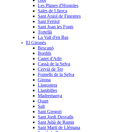
Olot
Les Planes d'Hostoles
Sales de Llierca
Sant Aniol de Finestres
Sant Ferriol
Sant Joan les Fonts
Tortellà
La Vall d'en Bas
El Gironès
Bescanó
Bordils
Canet d'Adri
Cassà de la Selva
Cervià de Ter
Fornells de la Selva
Girona
Llagostera
Llambilles
Madremanya
Quart
Salt
Sant Gregori
Sant Jordi Desvalls
Sant Julià de Ramis
Sant Martí de Llémana