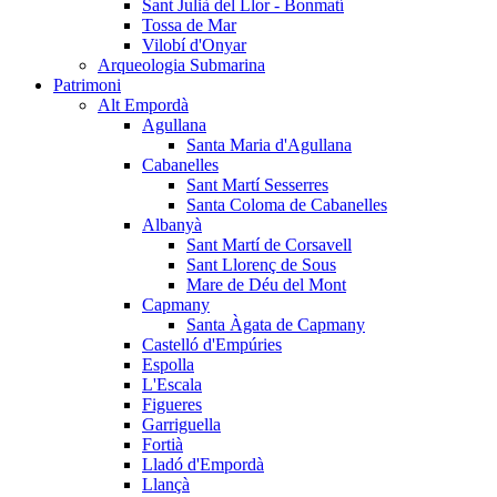
Sant Julià del Llor - Bonmatí
Tossa de Mar
Vilobí d'Onyar
Arqueologia Submarina
Patrimoni
Alt Empordà
Agullana
Santa Maria d'Agullana
Cabanelles
Sant Martí Sesserres
Santa Coloma de Cabanelles
Albanyà
Sant Martí de Corsavell
Sant Llorenç de Sous
Mare de Déu del Mont
Capmany
Santa Àgata de Capmany
Castelló d'Empúries
Espolla
L'Escala
Figueres
Garriguella
Fortià
Lladó d'Empordà
Llançà