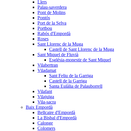
Llers
Palau-saverdera
Pont de Molins
Pontós
Port de la Selva
Portbou
Rabós d'Empordà
Roses
Sant Llorenç de la Muga
Castell de Sant Llorenç de la Muga
Sant Miquel de Fluvià
Església-monestir de Sant Miquel
Vilabertran
Viladamat
Sant Feliu de la Garriga
Castell de la Garriga
Santa Eulàlia de Palauborrell
Vilafant
Vilajuïga
Vila-sacra
Baix Empordà
Bellcaire d'Empordà
La Bisbal d'Empordà
Calonge
Colomers