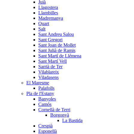
Juià
Llagostera
Llambilles
Madremanya
Quart
Salt
Sant Andreu Salou
Sant Gregori
Sant Joan de Mollet
Sant Julià de Ramis
Sant Martí de Llémena
Sant Martí Vell
Sarrià de Ter
Vilablareix
Viladasens
El Maresme
Palafolls
Pla de l'Estany
Banyoles
Camós
Cornellà de Terri
Borgonyà
La Bastida
Crespià
Esponellà