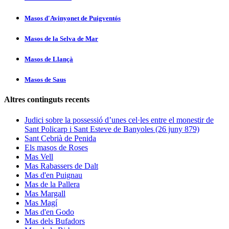
Masos d'Avinyonet de Puigventós
Masos de la Selva de Mar
Masos de Llançà
Masos de Saus
Altres continguts recents
Judici sobre la possessió d’unes cel·les entre el monestir de
Sant Policarp i Sant Esteve de Banyoles (26 juny 879)
Sant Cebrià de Penida
Els masos de Roses
Mas Vell
Mas Rabassers de Dalt
Mas d'en Puignau
Mas de la Pallera
Mas Margall
Mas Magí
Mas d'en Godo
Mas dels Bufadors