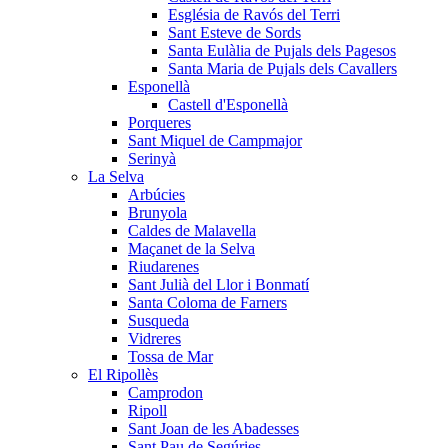
Església de Ravós del Terri
Sant Esteve de Sords
Santa Eulàlia de Pujals dels Pagesos
Santa Maria de Pujals dels Cavallers
Esponellà
Castell d'Esponellà
Porqueres
Sant Miquel de Campmajor
Serinyà
La Selva
Arbúcies
Brunyola
Caldes de Malavella
Maçanet de la Selva
Riudarenes
Sant Julià del Llor i Bonmatí
Santa Coloma de Farners
Susqueda
Vidreres
Tossa de Mar
El Ripollès
Camprodon
Ripoll
Sant Joan de les Abadesses
Sant Pau de Segúries