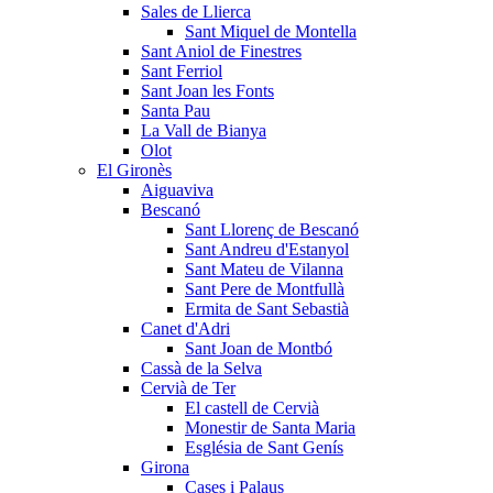
Sales de Llierca
Sant Miquel de Montella
Sant Aniol de Finestres
Sant Ferriol
Sant Joan les Fonts
Santa Pau
La Vall de Bianya
Olot
El Gironès
Aiguaviva
Bescanó
Sant Llorenç de Bescanó
Sant Andreu d'Estanyol
Sant Mateu de Vilanna
Sant Pere de Montfullà
Ermita de Sant Sebastià
Canet d'Adri
Sant Joan de Montbó
Cassà de la Selva
Cervià de Ter
El castell de Cervià
Monestir de Santa Maria
Església de Sant Genís
Girona
Cases i Palaus