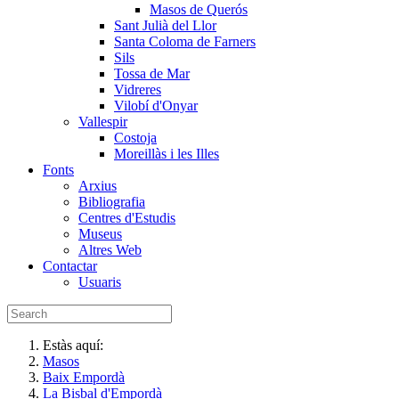
Masos de Querós
Sant Julià del Llor
Santa Coloma de Farners
Sils
Tossa de Mar
Vidreres
Vilobí d'Onyar
Vallespir
Costoja
Moreillàs i les Illes
Fonts
Arxius
Bibliografia
Centres d'Estudis
Museus
Altres Web
Contactar
Usuaris
Estàs aquí:
Masos
Baix Empordà
La Bisbal d'Empordà