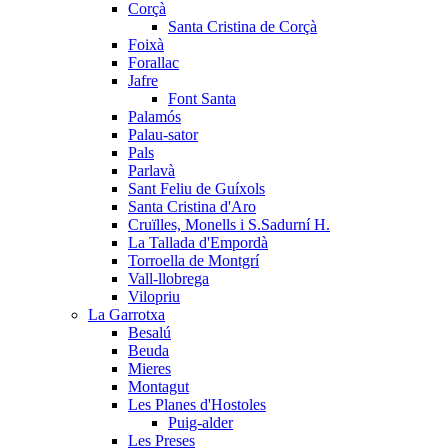
Corçà
Santa Cristina de Corçà
Foixà
Forallac
Jafre
Font Santa
Palamós
Palau-sator
Pals
Parlavà
Sant Feliu de Guíxols
Santa Cristina d'Aro
Cruïlles, Monells i S.Sadurní H.
La Tallada d'Empordà
Torroella de Montgrí
Vall-llobrega
Vilopriu
La Garrotxa
Besalú
Beuda
Mieres
Montagut
Les Planes d'Hostoles
Puig-alder
Les Preses