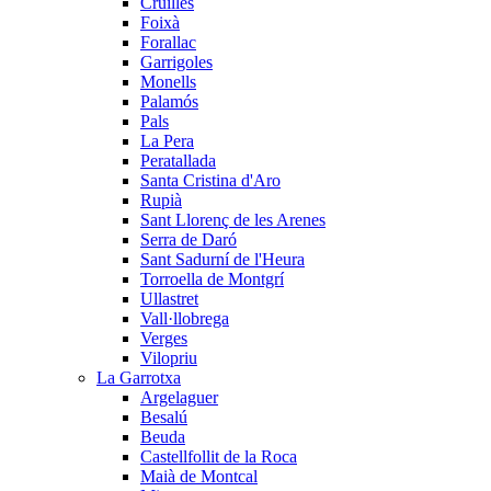
Cruïlles
Foixà
Forallac
Garrigoles
Monells
Palamós
Pals
La Pera
Peratallada
Santa Cristina d'Aro
Rupià
Sant Llorenç de les Arenes
Serra de Daró
Sant Sadurní de l'Heura
Torroella de Montgrí
Ullastret
Vall·llobrega
Verges
Vilopriu
La Garrotxa
Argelaguer
Besalú
Beuda
Castellfollit de la Roca
Maià de Montcal