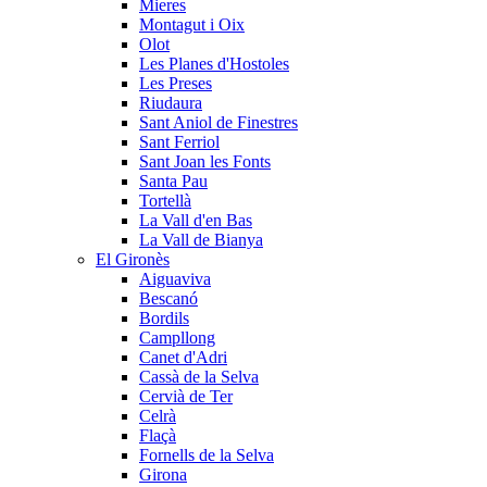
Mieres
Montagut i Oix
Olot
Les Planes d'Hostoles
Les Preses
Riudaura
Sant Aniol de Finestres
Sant Ferriol
Sant Joan les Fonts
Santa Pau
Tortellà
La Vall d'en Bas
La Vall de Bianya
El Gironès
Aiguaviva
Bescanó
Bordils
Campllong
Canet d'Adri
Cassà de la Selva
Cervià de Ter
Celrà
Flaçà
Fornells de la Selva
Girona