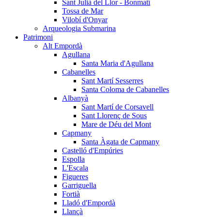
Sant Julià del Llor - Bonmatí
Tossa de Mar
Vilobí d'Onyar
Arqueologia Submarina
Patrimoni
Alt Empordà
Agullana
Santa Maria d'Agullana
Cabanelles
Sant Martí Sesserres
Santa Coloma de Cabanelles
Albanyà
Sant Martí de Corsavell
Sant Llorenç de Sous
Mare de Déu del Mont
Capmany
Santa Àgata de Capmany
Castelló d'Empúries
Espolla
L'Escala
Figueres
Garriguella
Fortià
Lladó d'Empordà
Llançà