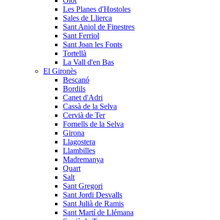
Olot
Les Planes d'Hostoles
Sales de Llierca
Sant Aniol de Finestres
Sant Ferriol
Sant Joan les Fonts
Tortellà
La Vall d'en Bas
El Gironès
Bescanó
Bordils
Canet d'Adri
Cassà de la Selva
Cervià de Ter
Fornells de la Selva
Girona
Llagostera
Llambilles
Madremanya
Quart
Salt
Sant Gregori
Sant Jordi Desvalls
Sant Julià de Ramis
Sant Martí de Llémana