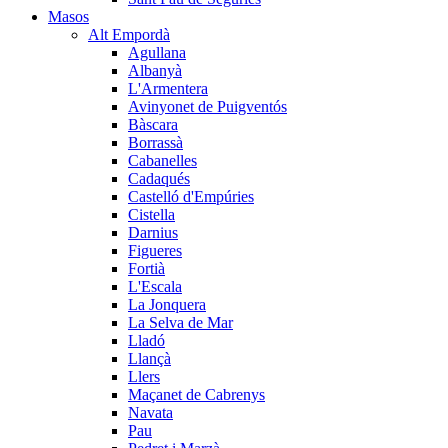
Masos
Alt Empordà
Agullana
Albanyà
L'Armentera
Avinyonet de Puigventós
Bàscara
Borrassà
Cabanelles
Cadaqués
Castelló d'Empúries
Cistella
Darnius
Figueres
Fortià
L'Escala
La Jonquera
La Selva de Mar
Lladó
Llançà
Llers
Maçanet de Cabrenys
Navata
Pau