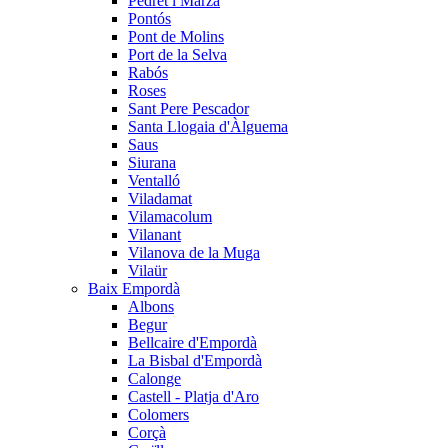
Pedret i Marzà
Pontós
Pont de Molins
Port de la Selva
Rabós
Roses
Sant Pere Pescador
Santa Llogaia d'Àlguema
Saus
Siurana
Ventalló
Viladamat
Vilamacolum
Vilanant
Vilanova de la Muga
Vilaür
Baix Empordà
Albons
Begur
Bellcaire d'Empordà
La Bisbal d'Empordà
Calonge
Castell - Platja d'Aro
Colomers
Corçà