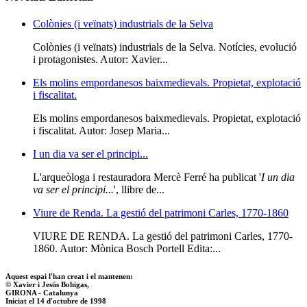
Colònies (i veïnats) industrials de la Selva
Colònies (i veïnats) industrials de la Selva. Notícies, evolució
i protagonistes. Autor: Xavier...
Els molins empordanesos baixmedievals. Propietat, explotació
i fiscalitat.
Els molins empordanesos baixmedievals. Propietat, explotació
i fiscalitat. Autor: Josep Maria...
I un dia va ser el principi...
L'arqueòloga i restauradora Mercè Ferré ha publicat '
I un dia
va ser el principi...
', llibre de...
Viure de Renda. La gestió del patrimoni Carles, 1770-1860
VIURE DE RENDA. La gestió del patrimoni Carles, 1770-
1860. Autor: Mònica Bosch Portell Edita:...
Aquest espai l'han creat i el mantenen:
© Xavier i Jesús Bohigas,
GIRONA - Catalunya
Iniciat el 14 d'octubre de 1998