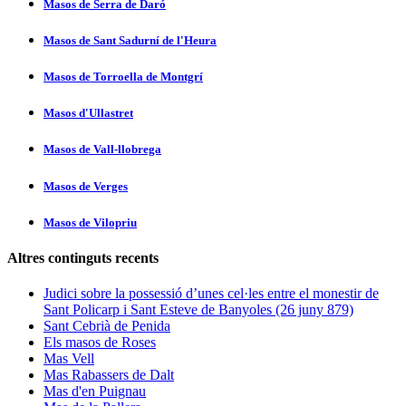
Masos de Serra de Daró
Masos de Sant Sadurní­ de l'Heura
Masos de Torroella de Montgrí­
Masos d'Ullastret
Masos de Vall-llobrega
Masos de Verges
Masos de Vilopriu
Altres continguts recents
Judici sobre la possessió d’unes cel·les entre el monestir de
Sant Policarp i Sant Esteve de Banyoles (26 juny 879)
Sant Cebrià de Penida
Els masos de Roses
Mas Vell
Mas Rabassers de Dalt
Mas d'en Puignau