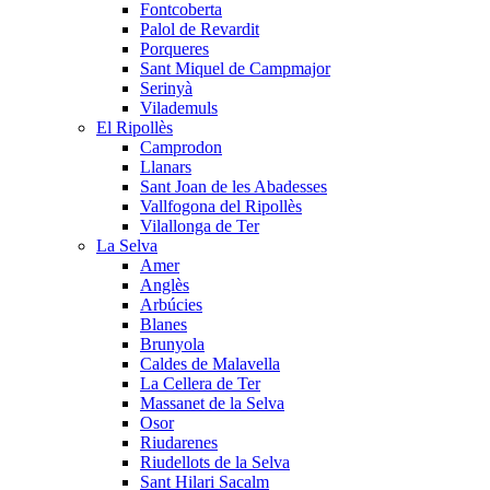
Fontcoberta
Palol de Revardit
Porqueres
Sant Miquel de Campmajor
Serinyà
Vilademuls
El Ripollès
Camprodon
Llanars
Sant Joan de les Abadesses
Vallfogona del Ripollès
Vilallonga de Ter
La Selva
Amer
Anglès
Arbúcies
Blanes
Brunyola
Caldes de Malavella
La Cellera de Ter
Massanet de la Selva
Osor
Riudarenes
Riudellots de la Selva
Sant Hilari Sacalm