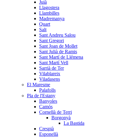
Juià
Llagostera
Llambilles
Madremanya
Quart
Salt
Sant Andreu Salou
Sant Gregori
Sant Joan de Mollet
Sant Julià de Ramis
Sant Martí de Llémena
Sant Martí Vell
Sarrià de Ter
Vilablareix
Viladasens
El Maresme
Palafolls
Pla de l'Estany
Banyoles
Camós
Cornellà de Terri
Borgonyà
La Bastida
Crespià
Esponellà