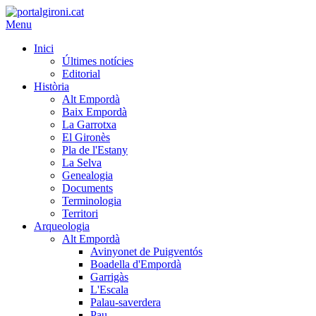
Menu
Inici
Últimes notícies
Editorial
Història
Alt Empordà
Baix Empordà
La Garrotxa
El Gironès
Pla de l'Estany
La Selva
Genealogia
Documents
Terminologia
Territori
Arqueologia
Alt Empordà
Avinyonet de Puigventós
Boadella d'Empordà
Garrigàs
L'Escala
Palau-saverdera
Pau