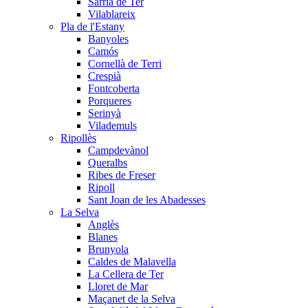
Sarrià de Ter
Vilablareix
Pla de l'Estany
Banyoles
Camós
Cornellà de Terri
Crespià
Fontcoberta
Porqueres
Serinyà
Vilademuls
Ripollès
Campdevànol
Queralbs
Ribes de Freser
Ripoll
Sant Joan de les Abadesses
La Selva
Anglès
Blanes
Brunyola
Caldes de Malavella
La Cellera de Ter
Lloret de Mar
Maçanet de la Selva