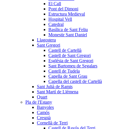
El Call
Pont del Dimoni
Estructura Medieval
Hospital Vell
Catedral
Basílica de Sant Feliu
Monestir Sant Daniel
Llagostera
Sant Gregori
Castell de Cartellà
Castell de Sant Gregori
Església de Sant Gregori
Sant Bartomeu de Segalars
Castell de Tudela
Capella de Sant Grau
Capella del castell de Cartellà
Sant Julià de Ramis
Sant Martí de Llémena
Quart
Pla de l'Estany
Banyoles
Camós
Crespià
Cornellà de Terri
Castell de Ravós del Terri