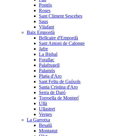
Pontós
Roses
Sant Climent Sescebes
Saus
Vilafant
Baix Empordà
Bellcaire d'Empordà
Sant Antoni de Calonge
Jafre
La Bisbal
Forallac
Palafrugell
Palamós
Platja d'Aro
Sant Feliu de Guíxols
Santa Cristina d'Aro
Serra de Daró
Torroella de Montgrí
Ullà
Ullastret
Verges
La Garrotxa
Besalú
Montagut