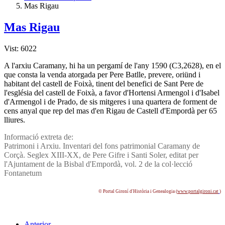
Mas Rigau
Mas Rigau
Vist: 6022
A l'arxiu Caramany, hi ha un pergamí­ de l'any 1590 (C3,2628), en el
que consta la venda atorgada per Pere Batlle, prevere, oriünd i
habitant del castell de Foixà, tinent del benefici de Sant Pere de
l'església del castell de Foixà, a favor d'Hortensi Armengol i d'Isabel
d'Armengol i de Prado, de sis mitgeres i una quartera de forment de
cens anyal que rep del mas d'en Rigau de Castell d'Empordà per 65
lliures.
Informació extreta de:
Patrimoni i Arxiu. Inventari del fons patrimonial Caramany de
Corçà. Seglex XIII-XX, de Pere Gifre i Santi Soler, editat per
l'Ajuntament de la Bisbal d'Empordà, vol. 2 de la col·lecció
Fontanetum
© Portal Gironí­ d'Història i Genealogia (
www.portalgironi.cat
)
Anterior