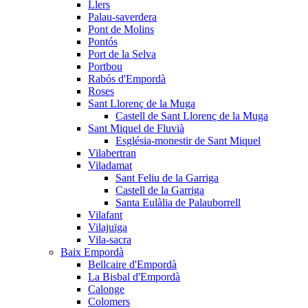
Llers
Palau-saverdera
Pont de Molins
Pontós
Port de la Selva
Portbou
Rabós d'Empordà
Roses
Sant Llorenç de la Muga
Castell de Sant Llorenç de la Muga
Sant Miquel de Fluvià
Església-monestir de Sant Miquel
Vilabertran
Viladamat
Sant Feliu de la Garriga
Castell de la Garriga
Santa Eulàlia de Palauborrell
Vilafant
Vilajuïga
Vila-sacra
Baix Empordà
Bellcaire d'Empordà
La Bisbal d'Empordà
Calonge
Colomers