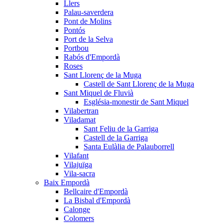
Llers
Palau-saverdera
Pont de Molins
Pontós
Port de la Selva
Portbou
Rabós d'Empordà
Roses
Sant Llorenç de la Muga
Castell de Sant Llorenç de la Muga
Sant Miquel de Fluvià
Església-monestir de Sant Miquel
Vilabertran
Viladamat
Sant Feliu de la Garriga
Castell de la Garriga
Santa Eulàlia de Palauborrell
Vilafant
Vilajuïga
Vila-sacra
Baix Empordà
Bellcaire d'Empordà
La Bisbal d'Empordà
Calonge
Colomers