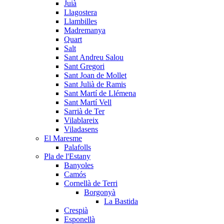
Juià
Llagostera
Llambilles
Madremanya
Quart
Salt
Sant Andreu Salou
Sant Gregori
Sant Joan de Mollet
Sant Julià de Ramis
Sant Martí de Llémena
Sant Martí Vell
Sarrià de Ter
Vilablareix
Viladasens
El Maresme
Palafolls
Pla de l'Estany
Banyoles
Camós
Cornellà de Terri
Borgonyà
La Bastida
Crespià
Esponellà