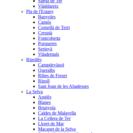
Sarrià de Ter
Vilablareix
Pla de l'Estany
Banyoles
Camós
Cornellà de Terri
Crespià
Fontcoberta
Porqueres
Serinyà
Vilademuls
Ripollès
Campdevànol
Queralbs
Ribes de Freser
Ripoll
Sant Joan de les Abadesses
La Selva
Anglès
Blanes
Brunyola
Caldes de Malavella
La Cellera de Ter
Lloret de Mar
Maçanet de la Selva