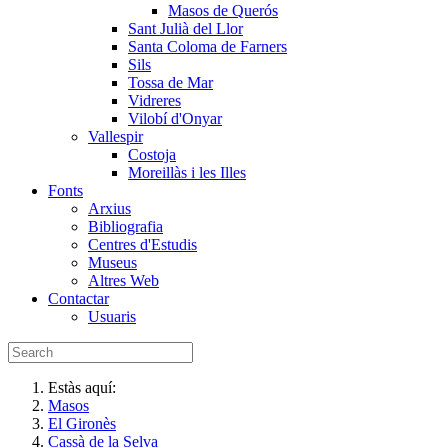
Masos de Querós
Sant Julià del Llor
Santa Coloma de Farners
Sils
Tossa de Mar
Vidreres
Vilobí d'Onyar
Vallespir
Costoja
Moreillàs i les Illes
Fonts
Arxius
Bibliografia
Centres d'Estudis
Museus
Altres Web
Contactar
Usuaris
Estàs aquí:
Masos
El Gironès
Cassà de la Selva