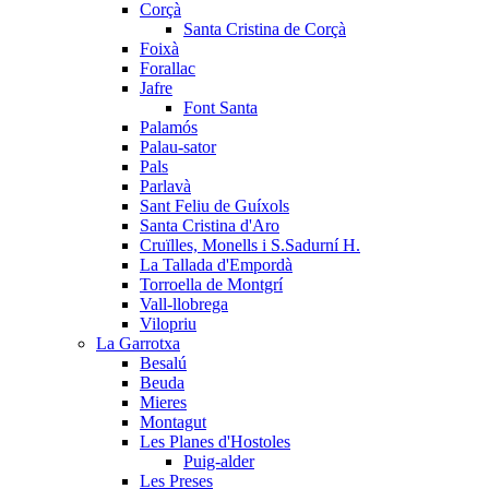
Corçà
Santa Cristina de Corçà
Foixà
Forallac
Jafre
Font Santa
Palamós
Palau-sator
Pals
Parlavà
Sant Feliu de Guíxols
Santa Cristina d'Aro
Cruïlles, Monells i S.Sadurní H.
La Tallada d'Empordà
Torroella de Montgrí
Vall-llobrega
Vilopriu
La Garrotxa
Besalú
Beuda
Mieres
Montagut
Les Planes d'Hostoles
Puig-alder
Les Preses