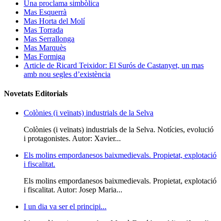
Una proclama simbòlica
Mas Esquerrà
Mas Horta del Molí
Mas Torrada
Mas Serrallonga
Mas Marquès
Mas Formiga
Article de Ricard Teixidor: El Surós de Castanyet, un mas
amb nou segles d’existència
Novetats Editorials
Colònies (i veïnats) industrials de la Selva
Colònies (i veïnats) industrials de la Selva. Notícies, evolució
i protagonistes. Autor: Xavier...
Els molins empordanesos baixmedievals. Propietat, explotació
i fiscalitat.
Els molins empordanesos baixmedievals. Propietat, explotació
i fiscalitat. Autor: Josep Maria...
I un dia va ser el principi...