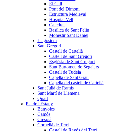
El Call
Pont del Dimoni
Estructura Medieval
Hospital Vell
Catedral
Basílica de Sant Feliu
Monestir Sant Daniel
Llagostera
Sant Gregori
Castell de Cartellà
Castell de Sant Gregori
Església de Sant Gregori
Sant Bartomeu de Segalars
Castell de Tudela
Capella de Sant Grau
Capella del castell de Cartellà
Sant Julià de Ramis
Sant Martí de Llémena
Quart
Pla de l'Estany
Banyoles
Camós
Crespià
Cornellà de Terri
Castell de Ravós del Terri