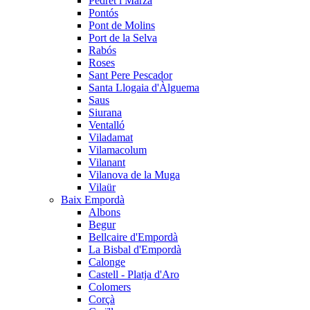
Pedret i Marzà
Pontós
Pont de Molins
Port de la Selva
Rabós
Roses
Sant Pere Pescador
Santa Llogaia d'Àlguema
Saus
Siurana
Ventalló
Viladamat
Vilamacolum
Vilanant
Vilanova de la Muga
Vilaür
Baix Empordà
Albons
Begur
Bellcaire d'Empordà
La Bisbal d'Empordà
Calonge
Castell - Platja d'Aro
Colomers
Corçà