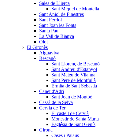
Sales de Llierca
Sant Miquel de Montella
Sant Aniol de Finestres
Sant Ferriol
Sant Joan les Fonts
Santa Pau
La Vall de Bianya
Olot
El Gironès
Aiguaviva
Bescanó
Sant Llorenç de Bescanó
Sant Andreu d'Estanyol
Sant Mateu de Vilanna
Sant Pere de Montfullà
Ermita de Sant Sebastià
Canet d'Adri
Sant Joan de Montbó
Cassà de la Selva
Cervià de Ter
El castell de Cervià
Monestir de Santa Maria
Església de Sant Genís
Girona
Cases i Palaus