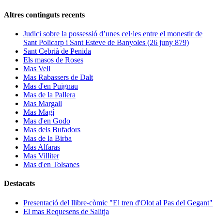
Altres continguts recents
Judici sobre la possessió d’unes cel·les entre el monestir de
Sant Policarp i Sant Esteve de Banyoles (26 juny 879)
Sant Cebrià de Penida
Els masos de Roses
Mas Vell
Mas Rabassers de Dalt
Mas d'en Puignau
Mas de la Pallera
Mas Margall
Mas Magí
Mas d'en Godo
Mas dels Bufadors
Mas de la Birba
Mas Alfaras
Mas Villiter
Mas d'en Tolsanes
Destacats
Presentació del llibre-còmic "El tren d'Olot al Pas del Gegant"
El mas Requesens de Salitja