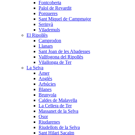
Fontcoberta
Palol de Revardit
Porqueres
Sant Miquel de Campmajor
Serinyà
Vilademuls
El Ripollès
Camprodon
Llanars
Sant Joan de les Abadesses
Vallfogona del Ripollès
Vilallonga de Ter
La Selva
Amer
Anglès
Arbúcies
Blanes
Brunyola
Caldes de Malavella
La Cellera de Ter
Massanet de la Selva
Osor
Riudarenes
Riudellots de la Selva
Sant Hilari Sacalm