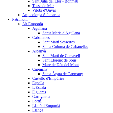
Sant Julià del Llor - Bonmatí
Tossa de Mar
Vilobí d'Onyar
Arqueologia Submarina
Patrimoni
Alt Empordà
Agullana
Santa Maria d'Agullana
Cabanelles
Sant Martí Sesserres
Santa Coloma de Cabanelles
Albanyà
Sant Martí de Corsavell
Sant Llorenç de Sous
Mare de Déu del Mont
Capmany
Santa Àgata de Capmany
Castelló d'Empúries
Espolla
L'Escala
Figueres
Garriguella
Fortià
Lladó d'Empordà
Llançà