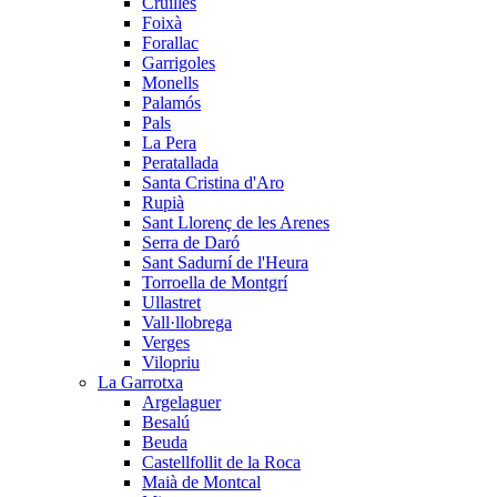
Cruïlles
Foixà
Forallac
Garrigoles
Monells
Palamós
Pals
La Pera
Peratallada
Santa Cristina d'Aro
Rupià
Sant Llorenç de les Arenes
Serra de Daró
Sant Sadurní de l'Heura
Torroella de Montgrí
Ullastret
Vall·llobrega
Verges
Vilopriu
La Garrotxa
Argelaguer
Besalú
Beuda
Castellfollit de la Roca
Maià de Montcal