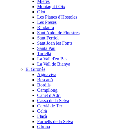
Mieres
Montagut i Oix
Olot
Les Planes d'Hostoles
Les Preses
Riudaura
Sant Aniol de Finestres
Sant Ferriol
Sant Joan les Fonts
Santa Pau
Tortellà
La Vall d'en Bas
La Vall de Bianya
El Gironès
Aiguaviva
Bescanó
Bordils
Campllong
Canet d'Adri
Cassà de la Selva
Cervià de Ter
Celrà
Flaçà
Fornells de la Selva
Girona