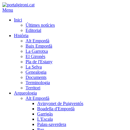
Menu
Inici
Últimes notícies
Editorial
Història
Alt Empordà
Baix Empordà
La Garrotxa
El Gironès
Pla de l'Estany
La Selva
Genealogia
Documents
Terminologia
Territori
Arqueologia
Alt Empordà
Avinyonet de Puigventós
Boadella d'Empordà
Garrigàs
L'Escala
Palau-saverdera
Pau