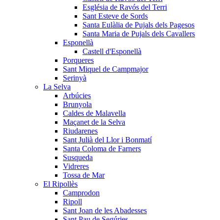
Església de Ravós del Terri
Sant Esteve de Sords
Santa Eulàlia de Pujals dels Pagesos
Santa Maria de Pujals dels Cavallers
Esponellà
Castell d'Esponellà
Porqueres
Sant Miquel de Campmajor
Serinyà
La Selva
Arbúcies
Brunyola
Caldes de Malavella
Maçanet de la Selva
Riudarenes
Sant Julià del Llor i Bonmatí
Santa Coloma de Farners
Susqueda
Vidreres
Tossa de Mar
El Ripollès
Camprodon
Ripoll
Sant Joan de les Abadesses
Sant Pau de Segúries