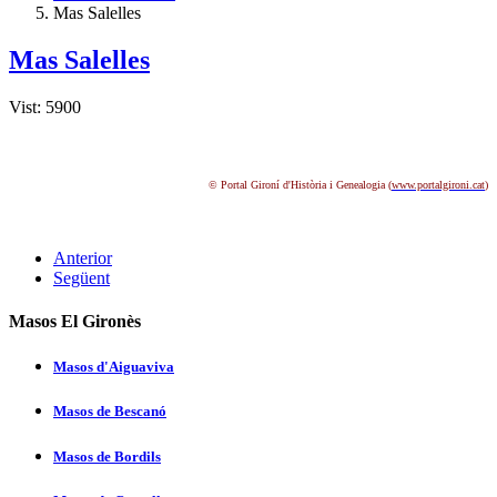
Mas Salelles
Mas Salelles
Vist: 5900
© Portal Gironí d'Història i Genealogia (
www.portalgironi.cat
)
Anterior
Següent
Masos El Gironès
Masos d'Aiguaviva
Masos de Bescanó
Masos de Bordils