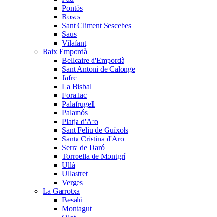
Pontós
Roses
Sant Climent Sescebes
Saus
Vilafant
Baix Empordà
Bellcaire d'Empordà
Sant Antoni de Calonge
Jafre
La Bisbal
Forallac
Palafrugell
Palamós
Platja d'Aro
Sant Feliu de Guíxols
Santa Cristina d'Aro
Serra de Daró
Torroella de Montgrí
Ullà
Ullastret
Verges
La Garrotxa
Besalú
Montagut