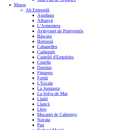
Masos
Alt Empordà
Agullana
Albanyà
L'Armentera
Avinyonet de Puigventós
Bàscara
Borrassà
Cabanelles
Cadaqués
Castelló d'Empúries
Cistella
Darnius
Figueres
Fortià
L'Escala
La Jonquera
La Selva de Mar
Lladó
Llançà
Llers
Maçanet de Cabrenys
Navata
Pau