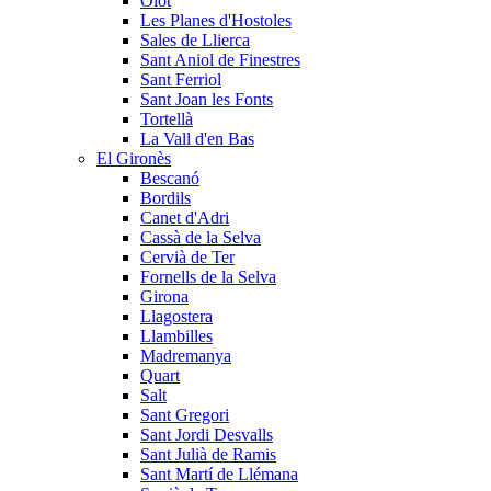
Olot
Les Planes d'Hostoles
Sales de Llierca
Sant Aniol de Finestres
Sant Ferriol
Sant Joan les Fonts
Tortellà
La Vall d'en Bas
El Gironès
Bescanó
Bordils
Canet d'Adri
Cassà de la Selva
Cervià de Ter
Fornells de la Selva
Girona
Llagostera
Llambilles
Madremanya
Quart
Salt
Sant Gregori
Sant Jordi Desvalls
Sant Julià de Ramis
Sant Martí de Llémana