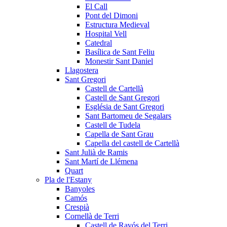
El Call
Pont del Dimoni
Estructura Medieval
Hospital Vell
Catedral
Basílica de Sant Feliu
Monestir Sant Daniel
Llagostera
Sant Gregori
Castell de Cartellà
Castell de Sant Gregori
Església de Sant Gregori
Sant Bartomeu de Segalars
Castell de Tudela
Capella de Sant Grau
Capella del castell de Cartellà
Sant Julià de Ramis
Sant Martí de Llémena
Quart
Pla de l'Estany
Banyoles
Camós
Crespià
Cornellà de Terri
Castell de Ravós del Terri