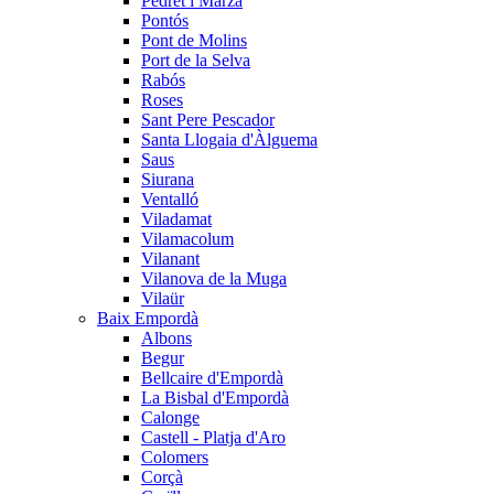
Pedret i Marzà
Pontós
Pont de Molins
Port de la Selva
Rabós
Roses
Sant Pere Pescador
Santa Llogaia d'Àlguema
Saus
Siurana
Ventalló
Viladamat
Vilamacolum
Vilanant
Vilanova de la Muga
Vilaür
Baix Empordà
Albons
Begur
Bellcaire d'Empordà
La Bisbal d'Empordà
Calonge
Castell - Platja d'Aro
Colomers
Corçà