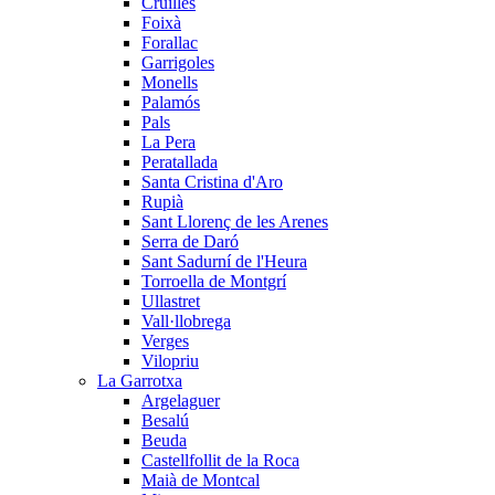
Cruïlles
Foixà
Forallac
Garrigoles
Monells
Palamós
Pals
La Pera
Peratallada
Santa Cristina d'Aro
Rupià
Sant Llorenç de les Arenes
Serra de Daró
Sant Sadurní de l'Heura
Torroella de Montgrí
Ullastret
Vall·llobrega
Verges
Vilopriu
La Garrotxa
Argelaguer
Besalú
Beuda
Castellfollit de la Roca
Maià de Montcal