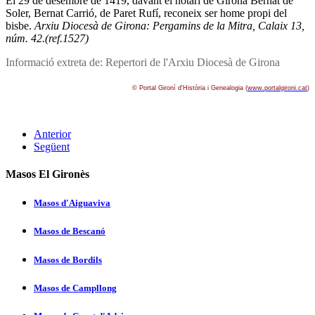
El 29 de desembre de 1419, davant el notari de Girona Bernat de
Soler, Bernat Carrió, de Paret Rufí­, reconeix ser home propi del
bisbe.
Arxiu Diocesà de Girona: Pergamins de la Mitra, Calaix 13,
núm. 42.(ref.1527)
Informació extreta de: Repertori de l'Arxiu Diocesà de Girona
© Portal Gironí­ d'Història i Genealogia (
www.portalgironi.cat
)
Anterior
Següent
Masos El Gironès
Masos d'Aiguaviva
Masos de Bescanó
Masos de Bordils
Masos de Campllong