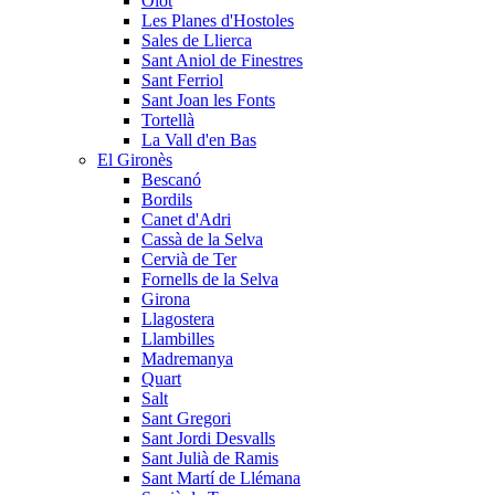
Olot
Les Planes d'Hostoles
Sales de Llierca
Sant Aniol de Finestres
Sant Ferriol
Sant Joan les Fonts
Tortellà
La Vall d'en Bas
El Gironès
Bescanó
Bordils
Canet d'Adri
Cassà de la Selva
Cervià de Ter
Fornells de la Selva
Girona
Llagostera
Llambilles
Madremanya
Quart
Salt
Sant Gregori
Sant Jordi Desvalls
Sant Julià de Ramis
Sant Martí de Llémana