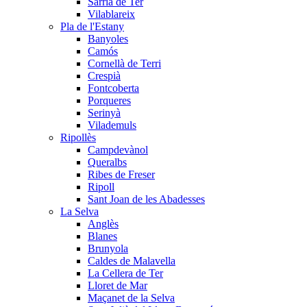
Sarrià de Ter
Vilablareix
Pla de l'Estany
Banyoles
Camós
Cornellà de Terri
Crespià
Fontcoberta
Porqueres
Serinyà
Vilademuls
Ripollès
Campdevànol
Queralbs
Ribes de Freser
Ripoll
Sant Joan de les Abadesses
La Selva
Anglès
Blanes
Brunyola
Caldes de Malavella
La Cellera de Ter
Lloret de Mar
Maçanet de la Selva