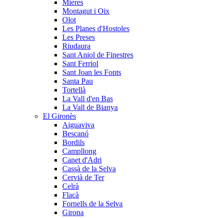
Mieres
Montagut i Oix
Olot
Les Planes d'Hostoles
Les Preses
Riudaura
Sant Aniol de Finestres
Sant Ferriol
Sant Joan les Fonts
Santa Pau
Tortellà
La Vall d'en Bas
La Vall de Bianya
El Gironès
Aiguaviva
Bescanó
Bordils
Campllong
Canet d'Adri
Cassà de la Selva
Cervià de Ter
Celrà
Flaçà
Fornells de la Selva
Girona