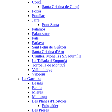
Corçà
Santa Cristina de Corçà
Foixà
Forallac
Jafre
Font Santa
Palamós
Palau-sator
Pals
Parlavà
Sant Feliu de Guíxols
Santa Cristina d'Aro
Cruïlles, Monells i S.Sadurní H.
La Tallada d'Empordà
Torroella de Montgrí
Vall-llobrega
Vilopriu
La Garrotxa
Besalú
Beuda
Mieres
Montagut
Les Planes d'Hostoles
Puig-alder
Les Preses