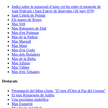
Judici sobre la possessió d’unes cel·les entre el monestir de
Sant Policarp i Sant Esteve de Banyoles (26 juny 879)
Sant Cebrià de Penida
Els masos de Roses
Mas Vell
Mas Rabassers de Dalt
Mas d'en Puignau
Mas de la Pallera
Mas Margall
Mas Magí
Mas d'en Godo
Mas dels Bufadors
Mas de la Birba
Mas Alfaras
Mas Villiter
Mas d'en Tolsanes
Destacats
Presentació del llibre-còmic "El tren d'Olot al Pas del Gegant"
El mas Requesens de Salitja
Una proclama simbòlica
Mas Esquerrà