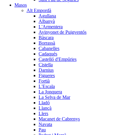
Masos
Alt Empordà
Agullana
Albanyà
L'Armentera
Avinyonet de Puigventós
Bàscara
Borrassà
Cabanelles
Cadaqués
Castelló d'Empúries
Cistella
Darnius
Figueres
Fortià
L'Escala
La Jonquera
La Selva de Mar
Lladó
Llançà
Llers
Maçanet de Cabrenys
Navata
Pau