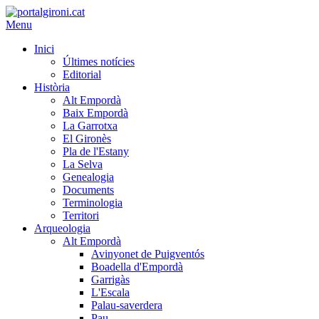
Menu
Inici
Últimes notícies
Editorial
Història
Alt Empordà
Baix Empordà
La Garrotxa
El Gironès
Pla de l'Estany
La Selva
Genealogia
Documents
Terminologia
Territori
Arqueologia
Alt Empordà
Avinyonet de Puigventós
Boadella d'Empordà
Garrigàs
L'Escala
Palau-saverdera
Pau