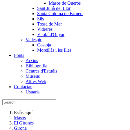
Masos de Querós
Sant Julià del Llor
Santa Coloma de Farners
Sils
Tossa de Mar
Vidreres
Vilobí d'Onyar
Vallespir
Costoja
Moreillàs i les Illes
Fonts
Arxius
Bibliografia
Centres d'Estudis
Museus
Altres Web
Contactar
Usuaris
Estàs aquí:
Masos
El Gironès
Girona