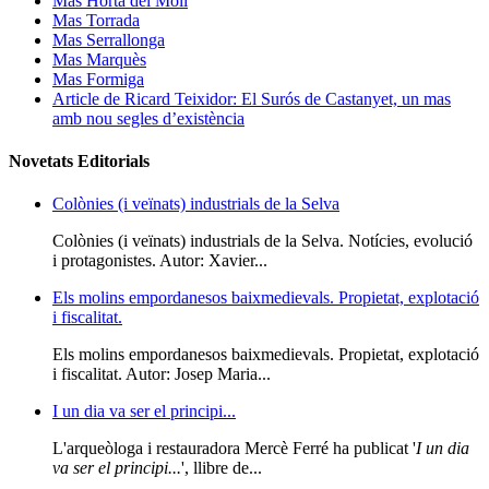
Mas Horta del Molí
Mas Torrada
Mas Serrallonga
Mas Marquès
Mas Formiga
Article de Ricard Teixidor: El Surós de Castanyet, un mas
amb nou segles d’existència
Novetats Editorials
Colònies (i veïnats) industrials de la Selva
Colònies (i veïnats) industrials de la Selva. Notícies, evolució
i protagonistes. Autor: Xavier...
Els molins empordanesos baixmedievals. Propietat, explotació
i fiscalitat.
Els molins empordanesos baixmedievals. Propietat, explotació
i fiscalitat. Autor: Josep Maria...
I un dia va ser el principi...
L'arqueòloga i restauradora Mercè Ferré ha publicat '
I un dia
va ser el principi...
', llibre de...