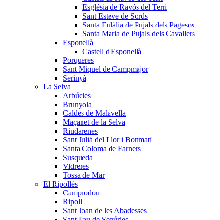
Església de Ravós del Terri
Sant Esteve de Sords
Santa Eulàlia de Pujals dels Pagesos
Santa Maria de Pujals dels Cavallers
Esponellà
Castell d'Esponellà
Porqueres
Sant Miquel de Campmajor
Serinyà
La Selva
Arbúcies
Brunyola
Caldes de Malavella
Maçanet de la Selva
Riudarenes
Sant Julià del Llor i Bonmatí
Santa Coloma de Farners
Susqueda
Vidreres
Tossa de Mar
El Ripollès
Camprodon
Ripoll
Sant Joan de les Abadesses
Sant Pau de Segúries