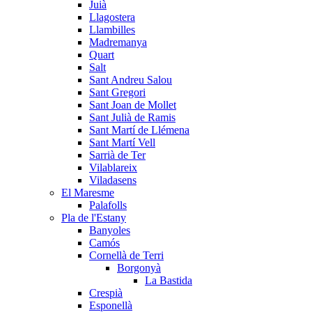
Juià
Llagostera
Llambilles
Madremanya
Quart
Salt
Sant Andreu Salou
Sant Gregori
Sant Joan de Mollet
Sant Julià de Ramis
Sant Martí de Llémena
Sant Martí Vell
Sarrià de Ter
Vilablareix
Viladasens
El Maresme
Palafolls
Pla de l'Estany
Banyoles
Camós
Cornellà de Terri
Borgonyà
La Bastida
Crespià
Esponellà