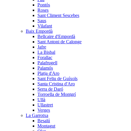
Pontós
Roses
Sant Climent Sescebes
Saus
Vilafant
Baix Empordà
Bellcaire d'Empordà
Sant Antoni de Calonge
Jafre
La Bisbal
Forallac
Palafrugell
Palamós
Platja d'Aro
Sant Feliu de Guíxols
Santa Cristina d'Aro
Serra de Daró
Torroella de Montgrí
Ullà
Ullastret
Verges
La Garrotxa
Besalú
Montagut