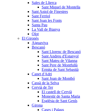
Sales de Llierca
Sant Miquel de Montella
Sant Aniol de Finestres
Sant Ferriol
Sant Joan les Fonts
Santa Pau
La Vall de Bianya
Olot
El Gironès
Aiguaviva
Bescanó
Sant Llorenç de Bescanó
Sant Andreu d'Estanyol
Sant Mateu de Vilanna
Sant Pere de Montfullà
Ermita de Sant Sebastià
Canet d'Adri
Sant Joan de Montbó
Cassà de la Selva
Cervià de Ter
El castell de Cervià
Monestir de Santa Maria
Església de Sant Genís
Girona
Cases i Palaus