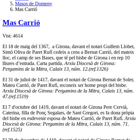
Masos de Domeny
Mas Carrió
Mas Carrió
Vist: 4614
El 18 de maig del 1367, a Girona, davant el notari Guillem Llobet,
Simó Oliva de Paret Rufí­ cedeix a cens a Bernat Carrió, del mateix
lloc, el camp de ses Bases, que té pel bisbe de Girona i en rep 10
lliures d’entrada. Carta partida.
Arxiu Diocesà de Girona:
Pergamins de la Mitra, Calaix 13, núm. 12.(ref.1326)
El 31 de juliol de 1417, davant el notari de Girona Bernat de Soler,
Mateu Carrió, de Paret Rufí­, reconeix ser home propi del bisbe.
Arxiu Diocesà de Girona: Pergamins de la Mitra, Calaix 13, núm.
47.(ref.1519)
El 7 d'octubre del 1419, davant el notari de Girona Pere Cervià,
Caterina, filla de Ponç Segalars, de Sant Gregori, es fa dona pròpia
del bisbe en esdevenir esposa de Mateu Carrió, de Paret Rufí­.
Arxiu
Diocesà de Girona: Pergamins de la Mitra, Calaix 13, núm. 71.
(ref.1525)