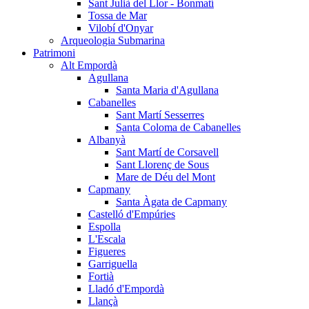
Sant Julià del Llor - Bonmatí
Tossa de Mar
Vilobí d'Onyar
Arqueologia Submarina
Patrimoni
Alt Empordà
Agullana
Santa Maria d'Agullana
Cabanelles
Sant Martí Sesserres
Santa Coloma de Cabanelles
Albanyà
Sant Martí de Corsavell
Sant Llorenç de Sous
Mare de Déu del Mont
Capmany
Santa Àgata de Capmany
Castelló d'Empúries
Espolla
L'Escala
Figueres
Garriguella
Fortià
Lladó d'Empordà
Llançà