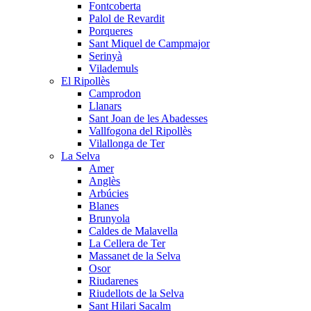
Fontcoberta
Palol de Revardit
Porqueres
Sant Miquel de Campmajor
Serinyà
Vilademuls
El Ripollès
Camprodon
Llanars
Sant Joan de les Abadesses
Vallfogona del Ripollès
Vilallonga de Ter
La Selva
Amer
Anglès
Arbúcies
Blanes
Brunyola
Caldes de Malavella
La Cellera de Ter
Massanet de la Selva
Osor
Riudarenes
Riudellots de la Selva
Sant Hilari Sacalm