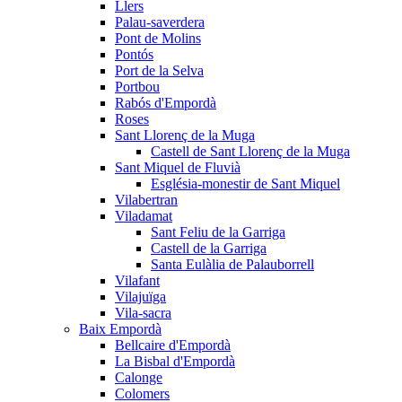
Llers
Palau-saverdera
Pont de Molins
Pontós
Port de la Selva
Portbou
Rabós d'Empordà
Roses
Sant Llorenç de la Muga
Castell de Sant Llorenç de la Muga
Sant Miquel de Fluvià
Església-monestir de Sant Miquel
Vilabertran
Viladamat
Sant Feliu de la Garriga
Castell de la Garriga
Santa Eulàlia de Palauborrell
Vilafant
Vilajuïga
Vila-sacra
Baix Empordà
Bellcaire d'Empordà
La Bisbal d'Empordà
Calonge
Colomers