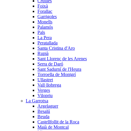
Cruïlles
Foixà
Forallac
Garrigoles
Monells
Palamós
Pals
La Pera
Peratallada
Santa Cristina d'Aro
Rupià
Sant Llorenç de les Arenes
Serra de Daró
Sant Sadurní de l'Heura
Torroella de Montgrí
Ullastret
Vall·llobrega
Verges
Vilopriu
La Garrotxa
Argelaguer
Besalú
Beuda
Castellfollit de la Roca
Maià de Montcal