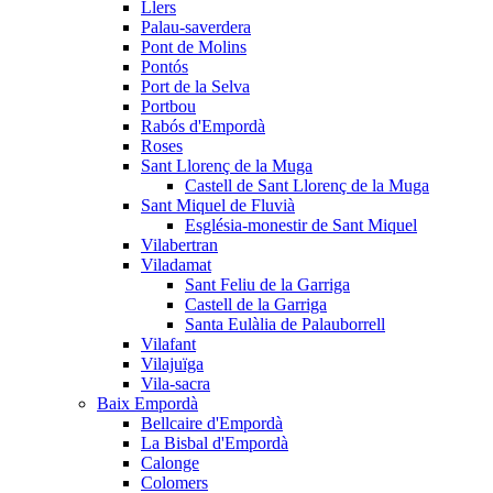
Llers
Palau-saverdera
Pont de Molins
Pontós
Port de la Selva
Portbou
Rabós d'Empordà
Roses
Sant Llorenç de la Muga
Castell de Sant Llorenç de la Muga
Sant Miquel de Fluvià
Església-monestir de Sant Miquel
Vilabertran
Viladamat
Sant Feliu de la Garriga
Castell de la Garriga
Santa Eulàlia de Palauborrell
Vilafant
Vilajuïga
Vila-sacra
Baix Empordà
Bellcaire d'Empordà
La Bisbal d'Empordà
Calonge
Colomers