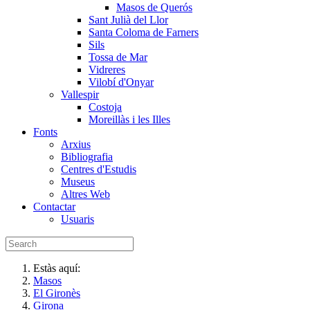
Masos de Querós
Sant Julià del Llor
Santa Coloma de Farners
Sils
Tossa de Mar
Vidreres
Vilobí d'Onyar
Vallespir
Costoja
Moreillàs i les Illes
Fonts
Arxius
Bibliografia
Centres d'Estudis
Museus
Altres Web
Contactar
Usuaris
Estàs aquí:
Masos
El Gironès
Girona