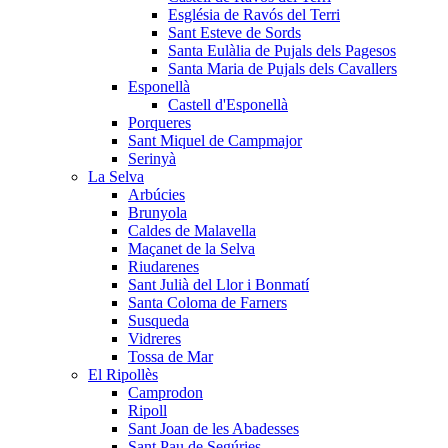
Església de Ravós del Terri
Sant Esteve de Sords
Santa Eulàlia de Pujals dels Pagesos
Santa Maria de Pujals dels Cavallers
Esponellà
Castell d'Esponellà
Porqueres
Sant Miquel de Campmajor
Serinyà
La Selva
Arbúcies
Brunyola
Caldes de Malavella
Maçanet de la Selva
Riudarenes
Sant Julià del Llor i Bonmatí
Santa Coloma de Farners
Susqueda
Vidreres
Tossa de Mar
El Ripollès
Camprodon
Ripoll
Sant Joan de les Abadesses
Sant Pau de Segúries