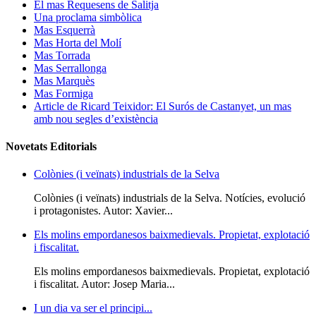
El mas Requesens de Salitja
Una proclama simbòlica
Mas Esquerrà
Mas Horta del Molí
Mas Torrada
Mas Serrallonga
Mas Marquès
Mas Formiga
Article de Ricard Teixidor: El Surós de Castanyet, un mas
amb nou segles d’existència
Novetats Editorials
Colònies (i veïnats) industrials de la Selva
Colònies (i veïnats) industrials de la Selva. Notícies, evolució
i protagonistes. Autor: Xavier...
Els molins empordanesos baixmedievals. Propietat, explotació
i fiscalitat.
Els molins empordanesos baixmedievals. Propietat, explotació
i fiscalitat. Autor: Josep Maria...
I un dia va ser el principi...