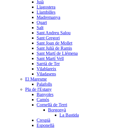
Juià
Llagostera
Llambilles
Madremanya
Quart
Salt
Sant Andreu Salou
Sant Gregori
Sant Joan de Mollet
Sant Julià de Ramis
Sant Martí de Llémena
Sant Martí Vell
Sarrià de Ter
Vilablareix
Viladasens
El Maresme
Palafolls
Pla de l'Estany
Banyoles
Camós
Cornellà de Terri
Borgonyà
La Bastida
Crespià
Esponellà