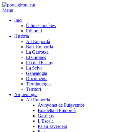
Menu
Inici
Últimes notícies
Editorial
Història
Alt Empordà
Baix Empordà
La Garrotxa
El Gironès
Pla de l'Estany
La Selva
Genealogia
Documents
Terminologia
Territori
Arqueologia
Alt Empordà
Avinyonet de Puigventós
Boadella d'Empordà
Garrigàs
L'Escala
Palau-saverdera
Pau