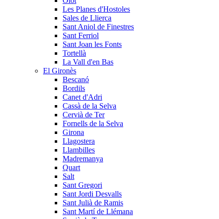
Olot
Les Planes d'Hostoles
Sales de Llierca
Sant Aniol de Finestres
Sant Ferriol
Sant Joan les Fonts
Tortellà
La Vall d'en Bas
El Gironès
Bescanó
Bordils
Canet d'Adri
Cassà de la Selva
Cervià de Ter
Fornells de la Selva
Girona
Llagostera
Llambilles
Madremanya
Quart
Salt
Sant Gregori
Sant Jordi Desvalls
Sant Julià de Ramis
Sant Martí de Llémana