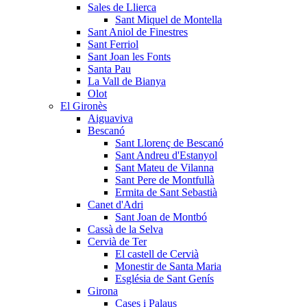
Sales de Llierca
Sant Miquel de Montella
Sant Aniol de Finestres
Sant Ferriol
Sant Joan les Fonts
Santa Pau
La Vall de Bianya
Olot
El Gironès
Aiguaviva
Bescanó
Sant Llorenç de Bescanó
Sant Andreu d'Estanyol
Sant Mateu de Vilanna
Sant Pere de Montfullà
Ermita de Sant Sebastià
Canet d'Adri
Sant Joan de Montbó
Cassà de la Selva
Cervià de Ter
El castell de Cervià
Monestir de Santa Maria
Església de Sant Genís
Girona
Cases i Palaus