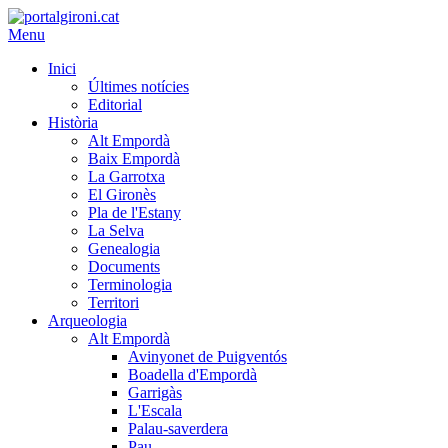
Menu
Inici
Últimes notícies
Editorial
Història
Alt Empordà
Baix Empordà
La Garrotxa
El Gironès
Pla de l'Estany
La Selva
Genealogia
Documents
Terminologia
Territori
Arqueologia
Alt Empordà
Avinyonet de Puigventós
Boadella d'Empordà
Garrigàs
L'Escala
Palau-saverdera
Pau