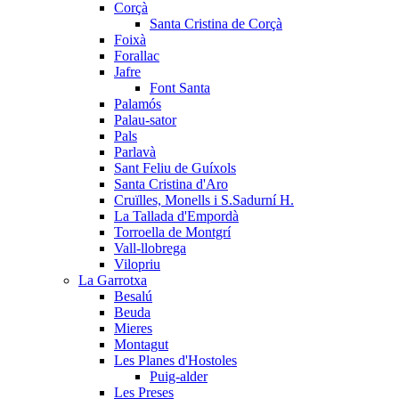
Corçà
Santa Cristina de Corçà
Foixà
Forallac
Jafre
Font Santa
Palamós
Palau-sator
Pals
Parlavà
Sant Feliu de Guíxols
Santa Cristina d'Aro
Cruïlles, Monells i S.Sadurní H.
La Tallada d'Empordà
Torroella de Montgrí
Vall-llobrega
Vilopriu
La Garrotxa
Besalú
Beuda
Mieres
Montagut
Les Planes d'Hostoles
Puig-alder
Les Preses