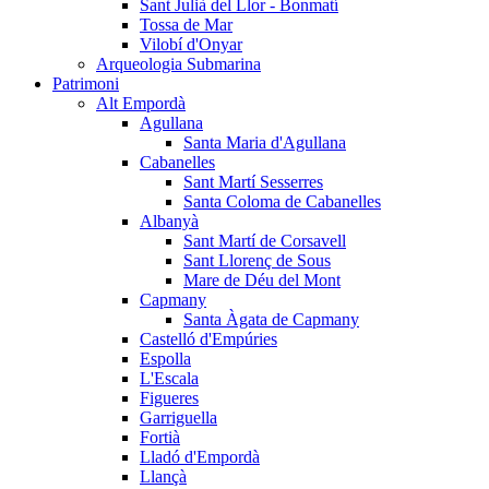
Sant Julià del Llor - Bonmatí
Tossa de Mar
Vilobí d'Onyar
Arqueologia Submarina
Patrimoni
Alt Empordà
Agullana
Santa Maria d'Agullana
Cabanelles
Sant Martí Sesserres
Santa Coloma de Cabanelles
Albanyà
Sant Martí de Corsavell
Sant Llorenç de Sous
Mare de Déu del Mont
Capmany
Santa Àgata de Capmany
Castelló d'Empúries
Espolla
L'Escala
Figueres
Garriguella
Fortià
Lladó d'Empordà
Llançà