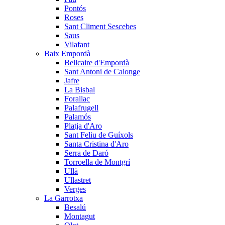
Pontós
Roses
Sant Climent Sescebes
Saus
Vilafant
Baix Empordà
Bellcaire d'Empordà
Sant Antoni de Calonge
Jafre
La Bisbal
Forallac
Palafrugell
Palamós
Platja d'Aro
Sant Feliu de Guíxols
Santa Cristina d'Aro
Serra de Daró
Torroella de Montgrí
Ullà
Ullastret
Verges
La Garrotxa
Besalú
Montagut