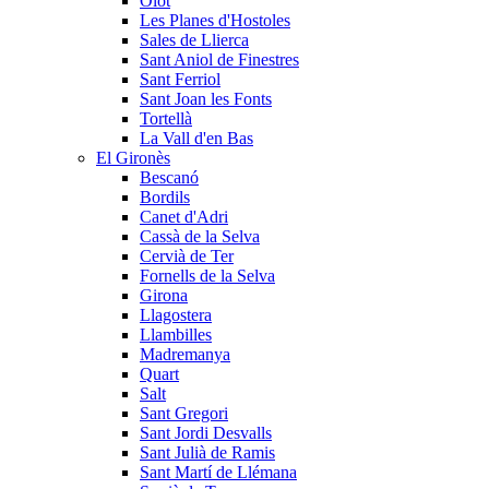
Olot
Les Planes d'Hostoles
Sales de Llierca
Sant Aniol de Finestres
Sant Ferriol
Sant Joan les Fonts
Tortellà
La Vall d'en Bas
El Gironès
Bescanó
Bordils
Canet d'Adri
Cassà de la Selva
Cervià de Ter
Fornells de la Selva
Girona
Llagostera
Llambilles
Madremanya
Quart
Salt
Sant Gregori
Sant Jordi Desvalls
Sant Julià de Ramis
Sant Martí de Llémana