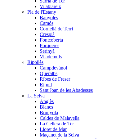
Sarrià de Ter
Vilablareix
Pla de l'Estany
Banyoles
Camós
Cornellà de Terri
Crespià
Fontcoberta
Porqueres
Serinyà
Vilademuls
Ripollès
Campdevànol
Queralbs
Ribes de Freser
Ripoll
Sant Joan de les Abadesses
La Selva
Anglès
Blanes
Brunyola
Caldes de Malavella
La Cellera de Ter
Lloret de Mar
Maçanet de la Selva