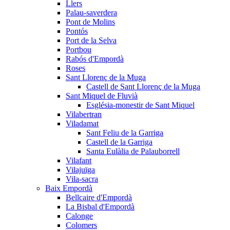
Llers
Palau-saverdera
Pont de Molins
Pontós
Port de la Selva
Portbou
Rabós d'Empordà
Roses
Sant Llorenç de la Muga
Castell de Sant Llorenç de la Muga
Sant Miquel de Fluvià
Església-monestir de Sant Miquel
Vilabertran
Viladamat
Sant Feliu de la Garriga
Castell de la Garriga
Santa Eulàlia de Palauborrell
Vilafant
Vilajuïga
Vila-sacra
Baix Empordà
Bellcaire d'Empordà
La Bisbal d'Empordà
Calonge
Colomers