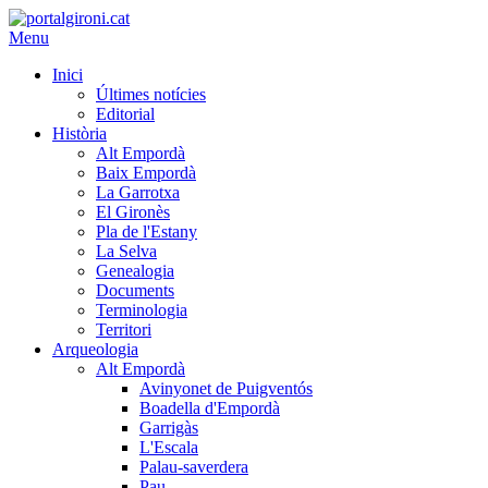
Menu
Inici
Últimes notícies
Editorial
Història
Alt Empordà
Baix Empordà
La Garrotxa
El Gironès
Pla de l'Estany
La Selva
Genealogia
Documents
Terminologia
Territori
Arqueologia
Alt Empordà
Avinyonet de Puigventós
Boadella d'Empordà
Garrigàs
L'Escala
Palau-saverdera
Pau