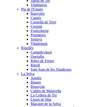
Sarrià de Ter
Vilablareix
Pla de l'Estany
Banyoles
Camós
Cornellà de Terri
Crespià
Fontcoberta
Porqueres
Serinyà
Vilademuls
Ripollès
Campdevànol
Queralbs
Ribes de Freser
Ripoll
Sant Joan de les Abadesses
La Selva
Anglès
Blanes
Brunyola
Caldes de Malavella
La Cellera de Ter
Lloret de Mar
Maçanet de la Selva