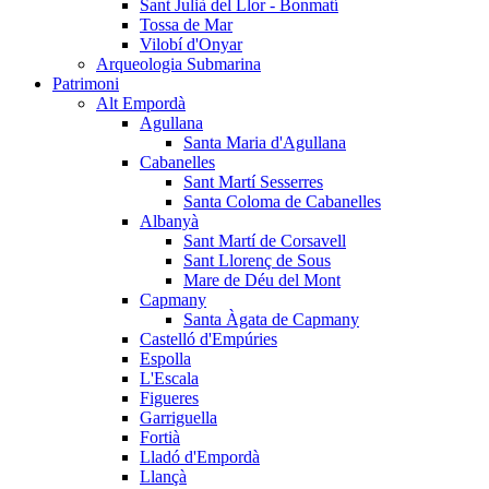
Sant Julià del Llor - Bonmatí
Tossa de Mar
Vilobí d'Onyar
Arqueologia Submarina
Patrimoni
Alt Empordà
Agullana
Santa Maria d'Agullana
Cabanelles
Sant Martí Sesserres
Santa Coloma de Cabanelles
Albanyà
Sant Martí de Corsavell
Sant Llorenç de Sous
Mare de Déu del Mont
Capmany
Santa Àgata de Capmany
Castelló d'Empúries
Espolla
L'Escala
Figueres
Garriguella
Fortià
Lladó d'Empordà
Llançà