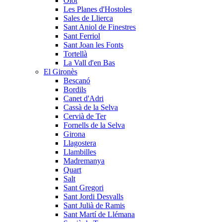
Olot
Les Planes d'Hostoles
Sales de Llierca
Sant Aniol de Finestres
Sant Ferriol
Sant Joan les Fonts
Tortellà
La Vall d'en Bas
El Gironès
Bescanó
Bordils
Canet d'Adri
Cassà de la Selva
Cervià de Ter
Fornells de la Selva
Girona
Llagostera
Llambilles
Madremanya
Quart
Salt
Sant Gregori
Sant Jordi Desvalls
Sant Julià de Ramis
Sant Martí de Llémana