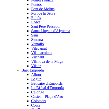
Pedret i Marzà
Pontós
Pont de Molins
Port de la Selva
Rabós
Roses
Sant Pere Pescador
Santa Llogaia d'Àlguema
Saus
Siurana
Ventalló
Viladamat
Vilamacolum
Vilanant
Vilanova de la Muga
Vilaür
Baix Empordà
Albons
Begur
Bellcaire d'Empordà
La Bisbal d'Empordà
Calonge
Castell - Platja d'Aro
Colomers
Corçà