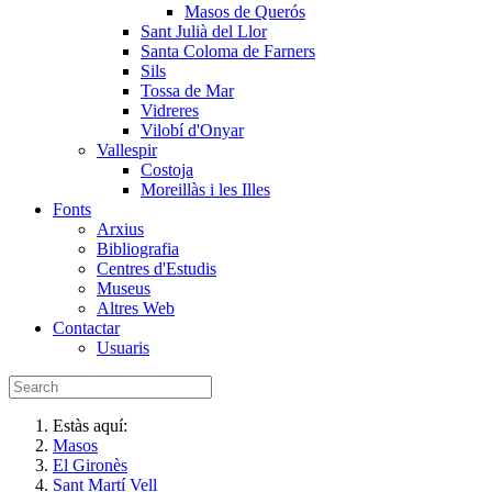
Masos de Querós
Sant Julià del Llor
Santa Coloma de Farners
Sils
Tossa de Mar
Vidreres
Vilobí d'Onyar
Vallespir
Costoja
Moreillàs i les Illes
Fonts
Arxius
Bibliografia
Centres d'Estudis
Museus
Altres Web
Contactar
Usuaris
Estàs aquí:
Masos
El Gironès
Sant Martí Vell