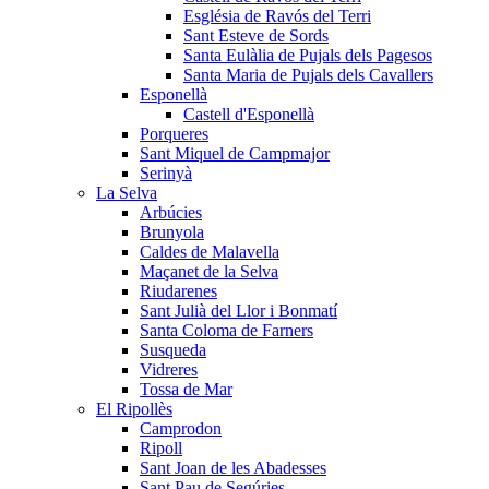
Església de Ravós del Terri
Sant Esteve de Sords
Santa Eulàlia de Pujals dels Pagesos
Santa Maria de Pujals dels Cavallers
Esponellà
Castell d'Esponellà
Porqueres
Sant Miquel de Campmajor
Serinyà
La Selva
Arbúcies
Brunyola
Caldes de Malavella
Maçanet de la Selva
Riudarenes
Sant Julià del Llor i Bonmatí
Santa Coloma de Farners
Susqueda
Vidreres
Tossa de Mar
El Ripollès
Camprodon
Ripoll
Sant Joan de les Abadesses
Sant Pau de Segúries