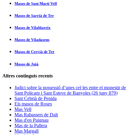
Masos de Sant Martí­ Vell
Masos de Sarrià de Ter
Masos de Vilablareix
Masos de Viladasens
Masos de Cervià de Ter
Masos de Juià
Altres continguts recents
Judici sobre la possessió d’unes cel·les entre el monestir de
Sant Policarp i Sant Esteve de Banyoles (26 juny 879)
Sant Cebrià de Penida
Els masos de Roses
Mas Vell
Mas Rabassers de Dalt
Mas d'en Puignau
Mas de la Pallera
Mas Margall