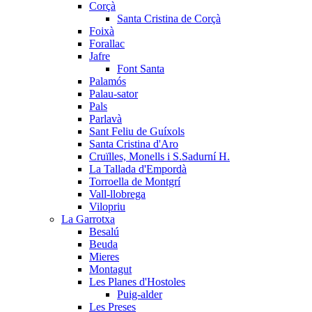
Corçà
Santa Cristina de Corçà
Foixà
Forallac
Jafre
Font Santa
Palamós
Palau-sator
Pals
Parlavà
Sant Feliu de Guíxols
Santa Cristina d'Aro
Cruïlles, Monells i S.Sadurní H.
La Tallada d'Empordà
Torroella de Montgrí
Vall-llobrega
Vilopriu
La Garrotxa
Besalú
Beuda
Mieres
Montagut
Les Planes d'Hostoles
Puig-alder
Les Preses