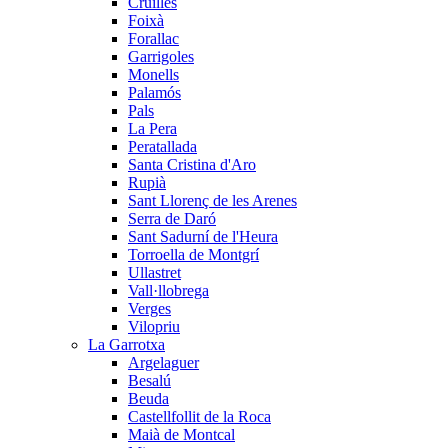
Cruïlles
Foixà
Forallac
Garrigoles
Monells
Palamós
Pals
La Pera
Peratallada
Santa Cristina d'Aro
Rupià
Sant Llorenç de les Arenes
Serra de Daró
Sant Sadurní de l'Heura
Torroella de Montgrí
Ullastret
Vall·llobrega
Verges
Vilopriu
La Garrotxa
Argelaguer
Besalú
Beuda
Castellfollit de la Roca
Maià de Montcal