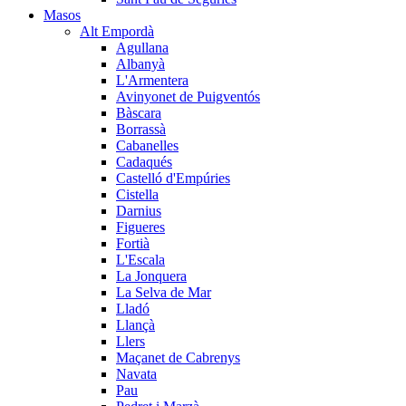
Masos
Alt Empordà
Agullana
Albanyà
L'Armentera
Avinyonet de Puigventós
Bàscara
Borrassà
Cabanelles
Cadaqués
Castelló d'Empúries
Cistella
Darnius
Figueres
Fortià
L'Escala
La Jonquera
La Selva de Mar
Lladó
Llançà
Llers
Maçanet de Cabrenys
Navata
Pau