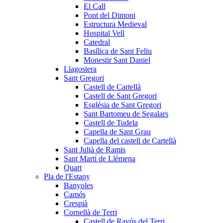
El Call
Pont del Dimoni
Estructura Medieval
Hospital Vell
Catedral
Basílica de Sant Feliu
Monestir Sant Daniel
Llagostera
Sant Gregori
Castell de Cartellà
Castell de Sant Gregori
Església de Sant Gregori
Sant Bartomeu de Segalars
Castell de Tudela
Capella de Sant Grau
Capella del castell de Cartellà
Sant Julià de Ramis
Sant Martí de Llémena
Quart
Pla de l'Estany
Banyoles
Camós
Crespià
Cornellà de Terri
Castell de Ravós del Terri