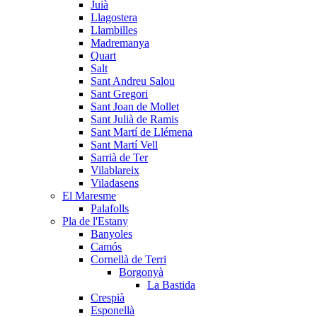
Juià
Llagostera
Llambilles
Madremanya
Quart
Salt
Sant Andreu Salou
Sant Gregori
Sant Joan de Mollet
Sant Julià de Ramis
Sant Martí de Llémena
Sant Martí Vell
Sarrià de Ter
Vilablareix
Viladasens
El Maresme
Palafolls
Pla de l'Estany
Banyoles
Camós
Cornellà de Terri
Borgonyà
La Bastida
Crespià
Esponellà