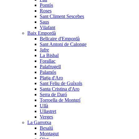
Pontós
Roses
Sant Climent Sescebes
Saus
Vilafant
Baix Empordà
Bellcaire d'Empordà
Sant Antoni de Calonge
Jafre
La Bisbal
Forallac
Palafrugell
Palamós
Platja d'Aro
Sant Feliu de Guíxols
Santa Cristina d'Aro
Serra de Daró
Torroella de Montgrí
Ullà
Ullastret
Verges
La Garrotxa
Besalú
Montagut