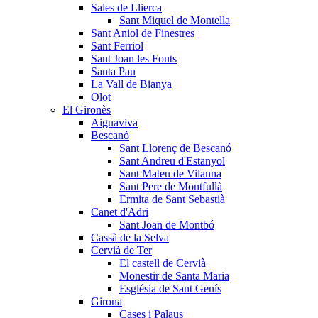
Sales de Llierca
Sant Miquel de Montella
Sant Aniol de Finestres
Sant Ferriol
Sant Joan les Fonts
Santa Pau
La Vall de Bianya
Olot
El Gironès
Aiguaviva
Bescanó
Sant Llorenç de Bescanó
Sant Andreu d'Estanyol
Sant Mateu de Vilanna
Sant Pere de Montfullà
Ermita de Sant Sebastià
Canet d'Adri
Sant Joan de Montbó
Cassà de la Selva
Cervià de Ter
El castell de Cervià
Monestir de Santa Maria
Església de Sant Genís
Girona
Cases i Palaus