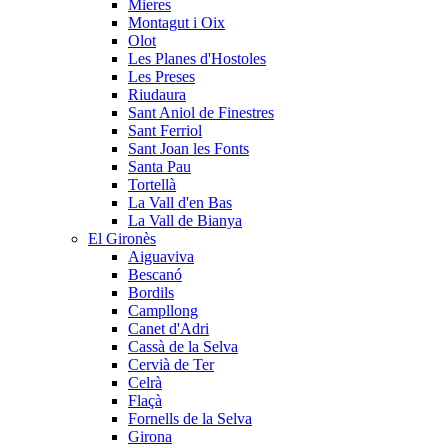
Mieres
Montagut i Oix
Olot
Les Planes d'Hostoles
Les Preses
Riudaura
Sant Aniol de Finestres
Sant Ferriol
Sant Joan les Fonts
Santa Pau
Tortellà
La Vall d'en Bas
La Vall de Bianya
El Gironès
Aiguaviva
Bescanó
Bordils
Campllong
Canet d'Adri
Cassà de la Selva
Cervià de Ter
Celrà
Flaçà
Fornells de la Selva
Girona