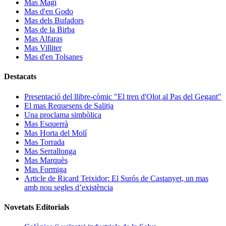
Mas Magí
Mas d'en Godo
Mas dels Bufadors
Mas de la Birba
Mas Alfaras
Mas Villiter
Mas d'en Tolsanes
Destacats
Presentació del llibre-còmic "El tren d'Olot al Pas del Gegant"
El mas Requesens de Salitja
Una proclama simbòlica
Mas Esquerrà
Mas Horta del Molí
Mas Torrada
Mas Serrallonga
Mas Marquès
Mas Formiga
Article de Ricard Teixidor: El Surós de Castanyet, un mas
amb nou segles d’existència
Novetats Editorials