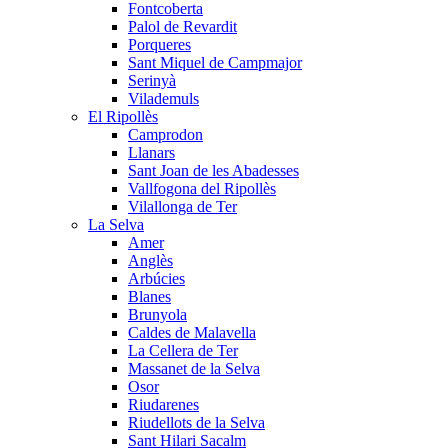
Fontcoberta
Palol de Revardit
Porqueres
Sant Miquel de Campmajor
Serinyà
Vilademuls
El Ripollès
Camprodon
Llanars
Sant Joan de les Abadesses
Vallfogona del Ripollès
Vilallonga de Ter
La Selva
Amer
Anglès
Arbúcies
Blanes
Brunyola
Caldes de Malavella
La Cellera de Ter
Massanet de la Selva
Osor
Riudarenes
Riudellots de la Selva
Sant Hilari Sacalm