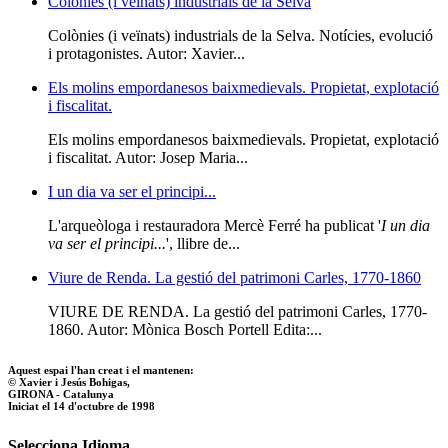
Colònies (i veïnats) industrials de la Selva
Colònies (i veïnats) industrials de la Selva. Notícies, evolució
i protagonistes. Autor: Xavier...
Els molins empordanesos baixmedievals. Propietat, explotació
i fiscalitat.
Els molins empordanesos baixmedievals. Propietat, explotació
i fiscalitat. Autor: Josep Maria...
I un dia va ser el principi...
L'arqueòloga i restauradora Mercè Ferré ha publicat '
I un dia
va ser el principi...
', llibre de...
Viure de Renda. La gestió del patrimoni Carles, 1770-1860
VIURE DE RENDA. La gestió del patrimoni Carles, 1770-
1860. Autor: Mònica Bosch Portell Edita:...
Aquest espai l'han creat i el mantenen:
© Xavier i Jesús Bohigas,
GIRONA - Catalunya
Iniciat el 14 d'octubre de 1998
Selecciona Idioma