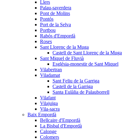
Llers
Palau-saverdera
Pont de Molins
Pontós
Port de la Selva
Portbou
Rabós d'Empordà
Roses
Sant Llorenç de la Muga
Castell de Sant Llorenç de la Muga
Sant Miquel de Fluvià
Església-monestir de Sant Miquel
Vilabertran
Viladamat
Sant Feliu de la Garriga
Castell de la Garriga
Santa Eulàlia de Palauborrell
Vilafant
Vilajuïga
Vila-sacra
Baix Empordà
Bellcaire d'Empordà
La Bisbal d'Empordà
Calonge
Colomers