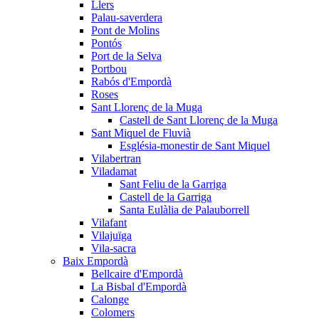
Llers
Palau-saverdera
Pont de Molins
Pontós
Port de la Selva
Portbou
Rabós d'Empordà
Roses
Sant Llorenç de la Muga
Castell de Sant Llorenç de la Muga
Sant Miquel de Fluvià
Església-monestir de Sant Miquel
Vilabertran
Viladamat
Sant Feliu de la Garriga
Castell de la Garriga
Santa Eulàlia de Palauborrell
Vilafant
Vilajuïga
Vila-sacra
Baix Empordà
Bellcaire d'Empordà
La Bisbal d'Empordà
Calonge
Colomers