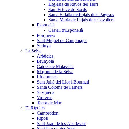
Església de Ravós del Terri
Sant Esteve de Sords
Santa Eulàlia de Pujals dels Pagesos
Santa Maria de Pujals dels Cavallers
Esponellà
Castell d'Esponellà
Porqueres
Sant Miquel de Campmajor
Serinyà
La Selva
Arbúcies
Brunyola
Caldes de Malavella
Maçanet de la Selva
Riudarenes
Sant Julià del Llor i Bonmatí
Santa Coloma de Farners
Susqueda
Vidreres
Tossa de Mar
El Ripollès
Camprodon
Ripoll
Sant Joan de les Abadesses
Sant Pau de Segúries