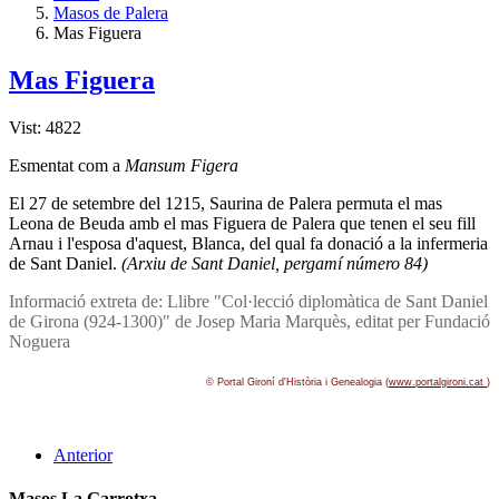
Masos de Palera
Mas Figuera
Mas Figuera
Vist: 4822
Esmentat com a
Mansum Figera
El 27 de setembre del 1215, Saurina de Palera permuta el mas
Leona de Beuda amb el mas Figuera de Palera que tenen el seu fill
Arnau i l'esposa d'aquest, Blanca, del qual fa donació a la infermeria
de Sant Daniel.
(Arxiu de Sant Daniel, pergamí­ número 84)
Informació extreta de: Llibre "Col·lecció diplomàtica de Sant Daniel
de Girona (924-1300)" de Josep Maria Marquès, editat per Fundació
Noguera
© Portal Gironí­ d'Història i Genealogia (
www.portalgironi.cat
)
Anterior
Masos La Garrotxa