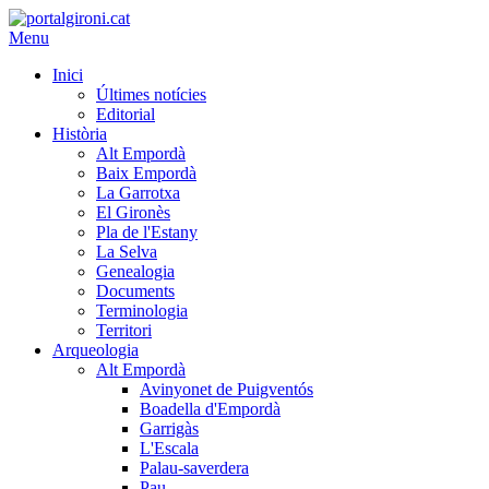
Menu
Inici
Últimes notícies
Editorial
Història
Alt Empordà
Baix Empordà
La Garrotxa
El Gironès
Pla de l'Estany
La Selva
Genealogia
Documents
Terminologia
Territori
Arqueologia
Alt Empordà
Avinyonet de Puigventós
Boadella d'Empordà
Garrigàs
L'Escala
Palau-saverdera
Pau