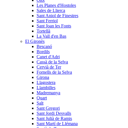
Olot
Les Planes d'Hostoles
Sales de Llierca
Sant Aniol de Finestres
Sant Ferriol
Sant Joan les Fonts
Tortellà
La Vall d'en Bas
El Gironès
Bescanó
Bordils
Canet d'Adri
Cassà de la Selva
Cervià de Ter
Fornells de la Selva
Girona
Llagostera
Llambilles
Madremanya
Quart
Salt
Sant Gregori
Sant Jordi Desvalls
Sant Julià de Ramis
Sant Martí de Llémana