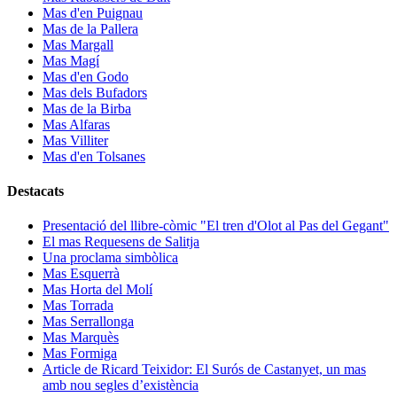
Mas d'en Puignau
Mas de la Pallera
Mas Margall
Mas Magí
Mas d'en Godo
Mas dels Bufadors
Mas de la Birba
Mas Alfaras
Mas Villiter
Mas d'en Tolsanes
Destacats
Presentació del llibre-còmic "El tren d'Olot al Pas del Gegant"
El mas Requesens de Salitja
Una proclama simbòlica
Mas Esquerrà
Mas Horta del Molí
Mas Torrada
Mas Serrallonga
Mas Marquès
Mas Formiga
Article de Ricard Teixidor: El Surós de Castanyet, un mas
amb nou segles d’existència