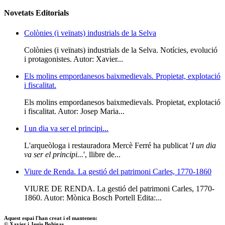
Novetats Editorials
Colònies (i veïnats) industrials de la Selva
Colònies (i veïnats) industrials de la Selva. Notícies, evolució
i protagonistes. Autor: Xavier...
Els molins empordanesos baixmedievals. Propietat, explotació
i fiscalitat.
Els molins empordanesos baixmedievals. Propietat, explotació
i fiscalitat. Autor: Josep Maria...
I un dia va ser el principi...
L'arqueòloga i restauradora Mercè Ferré ha publicat '
I un dia
va ser el principi...
', llibre de...
Viure de Renda. La gestió del patrimoni Carles, 1770-1860
VIURE DE RENDA. La gestió del patrimoni Carles, 1770-
1860. Autor: Mònica Bosch Portell Edita:...
Aquest espai l'han creat i el mantenen:
© Xavier i Jesús Bohigas,