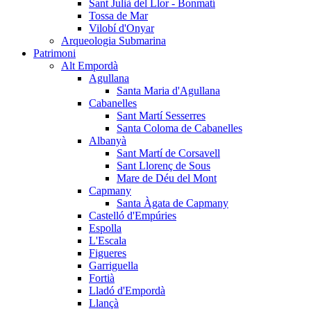
Sant Julià del Llor - Bonmatí
Tossa de Mar
Vilobí d'Onyar
Arqueologia Submarina
Patrimoni
Alt Empordà
Agullana
Santa Maria d'Agullana
Cabanelles
Sant Martí Sesserres
Santa Coloma de Cabanelles
Albanyà
Sant Martí de Corsavell
Sant Llorenç de Sous
Mare de Déu del Mont
Capmany
Santa Àgata de Capmany
Castelló d'Empúries
Espolla
L'Escala
Figueres
Garriguella
Fortià
Lladó d'Empordà
Llançà