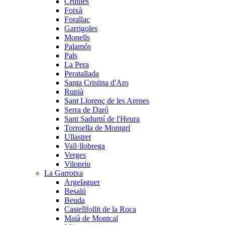
Cruïlles
Foixà
Forallac
Garrigoles
Monells
Palamós
Pals
La Pera
Peratallada
Santa Cristina d'Aro
Rupià
Sant Llorenç de les Arenes
Serra de Daró
Sant Sadurní de l'Heura
Torroella de Montgrí
Ullastret
Vall·llobrega
Verges
Vilopriu
La Garrotxa
Argelaguer
Besalú
Beuda
Castellfollit de la Roca
Maià de Montcal