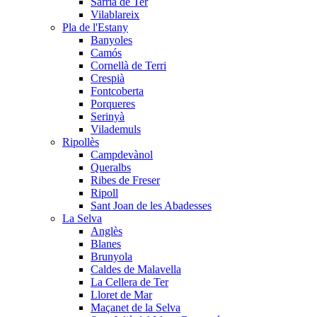
Sarrià de Ter
Vilablareix
Pla de l'Estany
Banyoles
Camós
Cornellà de Terri
Crespià
Fontcoberta
Porqueres
Serinyà
Vilademuls
Ripollès
Campdevànol
Queralbs
Ribes de Freser
Ripoll
Sant Joan de les Abadesses
La Selva
Anglès
Blanes
Brunyola
Caldes de Malavella
La Cellera de Ter
Lloret de Mar
Maçanet de la Selva