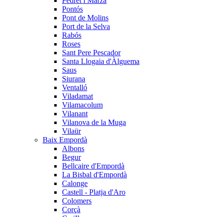
Pedret i Marzà
Pontós
Pont de Molins
Port de la Selva
Rabós
Roses
Sant Pere Pescador
Santa Llogaia d'Àlguema
Saus
Siurana
Ventalló
Viladamat
Vilamacolum
Vilanant
Vilanova de la Muga
Vilaür
Baix Empordà
Albons
Begur
Bellcaire d'Empordà
La Bisbal d'Empordà
Calonge
Castell - Platja d'Aro
Colomers
Corçà