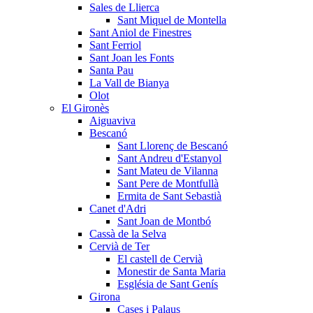
Sales de Llierca
Sant Miquel de Montella
Sant Aniol de Finestres
Sant Ferriol
Sant Joan les Fonts
Santa Pau
La Vall de Bianya
Olot
El Gironès
Aiguaviva
Bescanó
Sant Llorenç de Bescanó
Sant Andreu d'Estanyol
Sant Mateu de Vilanna
Sant Pere de Montfullà
Ermita de Sant Sebastià
Canet d'Adri
Sant Joan de Montbó
Cassà de la Selva
Cervià de Ter
El castell de Cervià
Monestir de Santa Maria
Església de Sant Genís
Girona
Cases i Palaus