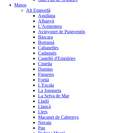
Masos
Alt Empordà
Agullana
Albanyà
L'Armentera
Avinyonet de Puigventós
Bàscara
Borrassà
Cabanelles
Cadaqués
Castelló d'Empúries
Cistella
Darnius
Figueres
Fortià
L'Escala
La Jonquera
La Selva de Mar
Lladó
Llançà
Llers
Maçanet de Cabrenys
Navata
Pau