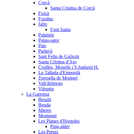
Corçà
Santa Cristina de Corçà
Foixà
Forallac
Jafre
Font Santa
Palamós
Palau-sator
Pals
Parlavà
Sant Feliu de Guíxols
Santa Cristina d'Aro
Cruïlles, Monells i S.Sadurní H.
La Tallada d'Empordà
Torroella de Montgrí
Vall-llobrega
Vilopriu
La Garrotxa
Besalú
Beuda
Mieres
Montagut
Les Planes d'Hostoles
Puig-alder
Les Preses