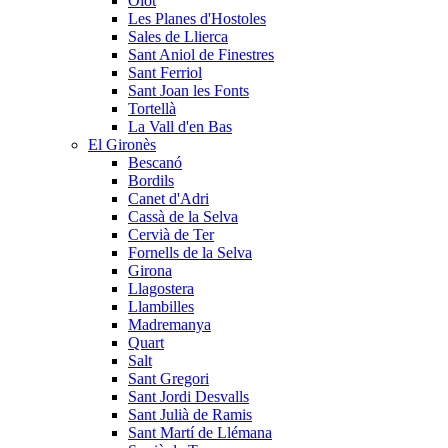
Olot
Les Planes d'Hostoles
Sales de Llierca
Sant Aniol de Finestres
Sant Ferriol
Sant Joan les Fonts
Tortellà
La Vall d'en Bas
El Gironès
Bescanó
Bordils
Canet d'Adri
Cassà de la Selva
Cervià de Ter
Fornells de la Selva
Girona
Llagostera
Llambilles
Madremanya
Quart
Salt
Sant Gregori
Sant Jordi Desvalls
Sant Julià de Ramis
Sant Martí de Llémana