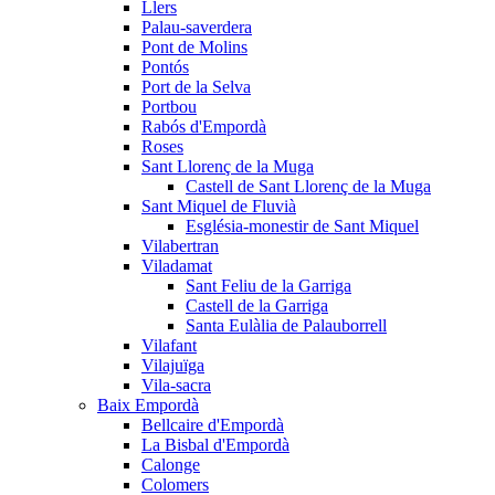
Llers
Palau-saverdera
Pont de Molins
Pontós
Port de la Selva
Portbou
Rabós d'Empordà
Roses
Sant Llorenç de la Muga
Castell de Sant Llorenç de la Muga
Sant Miquel de Fluvià
Església-monestir de Sant Miquel
Vilabertran
Viladamat
Sant Feliu de la Garriga
Castell de la Garriga
Santa Eulàlia de Palauborrell
Vilafant
Vilajuïga
Vila-sacra
Baix Empordà
Bellcaire d'Empordà
La Bisbal d'Empordà
Calonge
Colomers