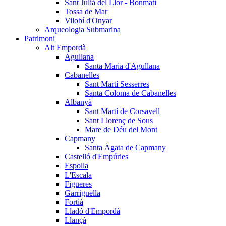
Sant Julià del Llor - Bonmatí
Tossa de Mar
Vilobí d'Onyar
Arqueologia Submarina
Patrimoni
Alt Empordà
Agullana
Santa Maria d'Agullana
Cabanelles
Sant Martí Sesserres
Santa Coloma de Cabanelles
Albanyà
Sant Martí de Corsavell
Sant Llorenç de Sous
Mare de Déu del Mont
Capmany
Santa Àgata de Capmany
Castelló d'Empúries
Espolla
L'Escala
Figueres
Garriguella
Fortià
Lladó d'Empordà
Llançà