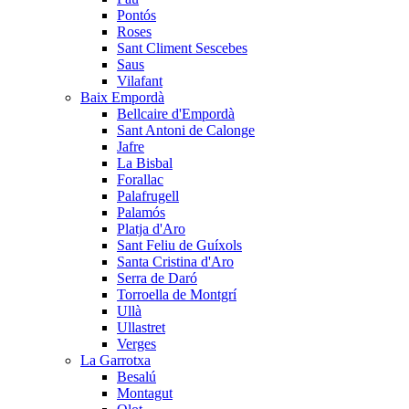
Pontós
Roses
Sant Climent Sescebes
Saus
Vilafant
Baix Empordà
Bellcaire d'Empordà
Sant Antoni de Calonge
Jafre
La Bisbal
Forallac
Palafrugell
Palamós
Platja d'Aro
Sant Feliu de Guíxols
Santa Cristina d'Aro
Serra de Daró
Torroella de Montgrí
Ullà
Ullastret
Verges
La Garrotxa
Besalú
Montagut