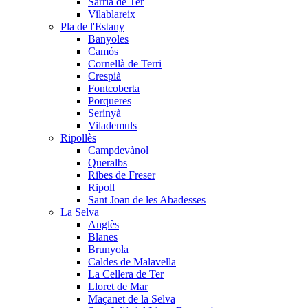
Sarrià de Ter
Vilablareix
Pla de l'Estany
Banyoles
Camós
Cornellà de Terri
Crespià
Fontcoberta
Porqueres
Serinyà
Vilademuls
Ripollès
Campdevànol
Queralbs
Ribes de Freser
Ripoll
Sant Joan de les Abadesses
La Selva
Anglès
Blanes
Brunyola
Caldes de Malavella
La Cellera de Ter
Lloret de Mar
Maçanet de la Selva