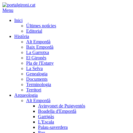
Menu
Inici
Últimes notícies
Editorial
Història
Alt Empordà
Baix Empordà
La Garrotxa
El Gironès
Pla de l'Estany
La Selva
Genealogia
Documents
Terminologia
Territori
Arqueologia
Alt Empordà
Avinyonet de Puigventós
Boadella d'Empordà
Garrigàs
L'Escala
Palau-saverdera
Pau