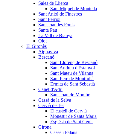
Sales de Llierca
Sant Miquel de Montella
Sant Aniol de Finestres
Sant Ferriol
Sant Joan les Fonts
Santa Pau
La Vall de Bianya
Olot
El Gironès
Aiguaviva
Bescanó
Sant Llorenç de Bescanó
Sant Andreu d'Estanyol
Sant Mateu de Vilanna
Sant Pere de Montfullà
Ermita de Sant Sebastià
Canet d'Adri
Sant Joan de Montbó
Cassà de la Selva
Cervià de Ter
El castell de Cervià
Monestir de Santa Maria
Església de Sant Genís
Girona
Cases i Palaus