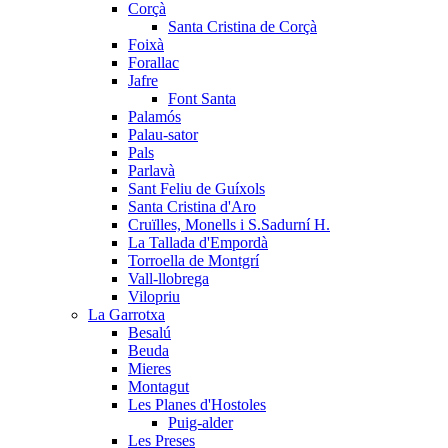
Corçà
Santa Cristina de Corçà
Foixà
Forallac
Jafre
Font Santa
Palamós
Palau-sator
Pals
Parlavà
Sant Feliu de Guíxols
Santa Cristina d'Aro
Cruïlles, Monells i S.Sadurní H.
La Tallada d'Empordà
Torroella de Montgrí
Vall-llobrega
Vilopriu
La Garrotxa
Besalú
Beuda
Mieres
Montagut
Les Planes d'Hostoles
Puig-alder
Les Preses