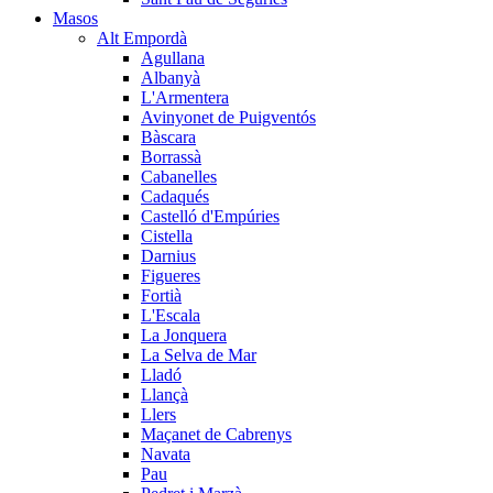
Masos
Alt Empordà
Agullana
Albanyà
L'Armentera
Avinyonet de Puigventós
Bàscara
Borrassà
Cabanelles
Cadaqués
Castelló d'Empúries
Cistella
Darnius
Figueres
Fortià
L'Escala
La Jonquera
La Selva de Mar
Lladó
Llançà
Llers
Maçanet de Cabrenys
Navata
Pau