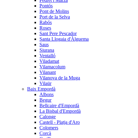
Pedret i Marzà
Pontós
Pont de Molins
Port de la Selva
Rabós
Roses
Sant Pere Pescador
Santa Llogaia d'Àlguema
Saus
Siurana
Ventalló
Viladamat
Vilamacolum
Vilanant
Vilanova de la Muga
Vilaür
Baix Empordà
Albons
Begur
Bellcaire d'Empordà
La Bisbal d'Empordà
Calonge
Castell - Platja d'Aro
Colomers
Corçà