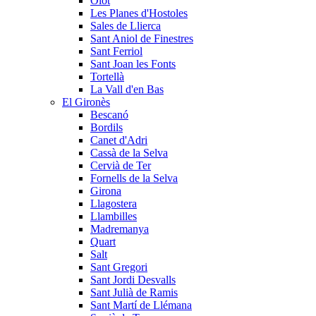
Olot
Les Planes d'Hostoles
Sales de Llierca
Sant Aniol de Finestres
Sant Ferriol
Sant Joan les Fonts
Tortellà
La Vall d'en Bas
El Gironès
Bescanó
Bordils
Canet d'Adri
Cassà de la Selva
Cervià de Ter
Fornells de la Selva
Girona
Llagostera
Llambilles
Madremanya
Quart
Salt
Sant Gregori
Sant Jordi Desvalls
Sant Julià de Ramis
Sant Martí de Llémana