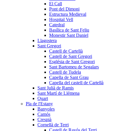
El Call
Pont del Dimoni
Estructura Medieval
Hospital Vell
Catedral
Basílica de Sant Feliu
Monestir Sant Daniel
Llagostera
Sant Gregori
Castell de Cartellà
Castell de Sant Gregori
Església de Sant Gregori
Sant Bartomeu de Segalars
Castell de Tudela
Capella de Sant Grau
Capella del castell de Cartellà
Sant Julià de Ramis
Sant Martí de Llémena
Quart
Pla de l'Estany
Banyoles
Camós
Crespià
Cornellà de Terri
Castell de Ravós del Terri