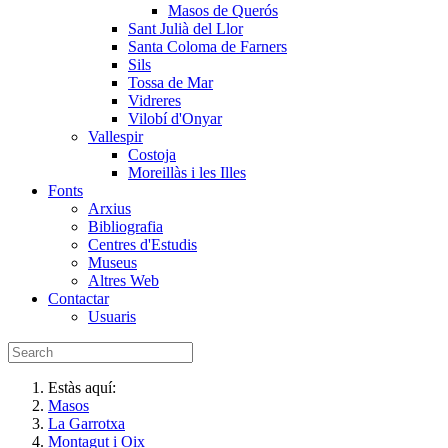
Masos de Querós
Sant Julià del Llor
Santa Coloma de Farners
Sils
Tossa de Mar
Vidreres
Vilobí d'Onyar
Vallespir
Costoja
Moreillàs i les Illes
Fonts
Arxius
Bibliografia
Centres d'Estudis
Museus
Altres Web
Contactar
Usuaris
Estàs aquí:
Masos
La Garrotxa
Montagut i Oix