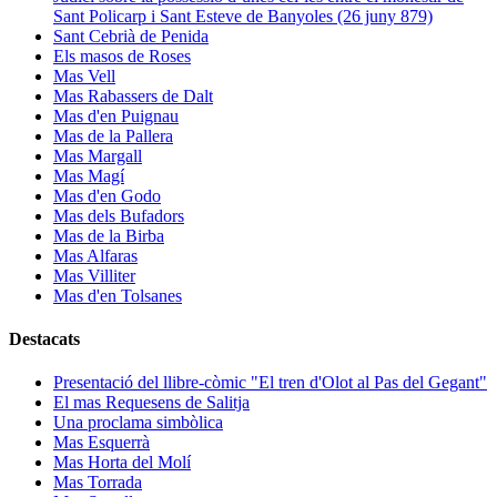
Sant Policarp i Sant Esteve de Banyoles (26 juny 879)
Sant Cebrià de Penida
Els masos de Roses
Mas Vell
Mas Rabassers de Dalt
Mas d'en Puignau
Mas de la Pallera
Mas Margall
Mas Magí
Mas d'en Godo
Mas dels Bufadors
Mas de la Birba
Mas Alfaras
Mas Villiter
Mas d'en Tolsanes
Destacats
Presentació del llibre-còmic "El tren d'Olot al Pas del Gegant"
El mas Requesens de Salitja
Una proclama simbòlica
Mas Esquerrà
Mas Horta del Molí
Mas Torrada