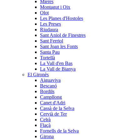
Mieres
Montagut i Oix
Olot
Les Planes d'Hostoles
Les Preses
Riudaura
Sant Aniol de Finestres
Sant Ferriol
Sant Joan les Fonts
Santa Pau
Tortellà
La Vall d'en Bas
La Vall de Bianya
El Gironès
Aiguaviva
Bescanó
Bordils
Campllong
Canet d'Adri
Cassà de la Selva
Cervià de Ter
Celrà
Flaçà
Fornells de la Selva
Girona