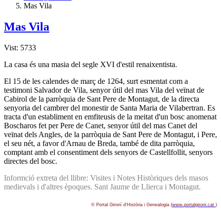
Mas Vila
Mas Vila
Vist: 5733
La casa és una masia del segle XVI d'estil renaixentista.
El 15 de les calendes de març de 1264, surt esmentat com a
testimoni Salvador de Vila, senyor útil del mas Vila del veïnat de
Cabirol de la parròquia de Sant Pere de Montagut, de la directa
senyoria del cambrer del monestir de Santa Maria de Vilabertran. Es
tracta d'un establiment en emfiteusis de la meitat d'un bosc anomenat
Boscharos fet per Pere de Canet, senyor útil del mas Canet del
veïnat dels Angles, de la parròquia de Sant Pere de Montagut, i Pere,
el seu nét, a favor d'Arnau de Breda, també de dita parròquia,
comptant amb el consentiment dels senyors de Castellfollit, senyors
directes del bosc.
Informció extreta del llibre: Visites i Notes Històriques dels masos
medievals i d'altres èpoques. Sant Jaume de Llierca i Montagut.
© Portal Gironí­ d'Història i Genealogia (
www.portalgironi.cat
)