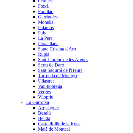
Cruïlles
Foixà
Forallac
Garrigoles
Monells
Palamós
Pals
La Pera
Peratallada
Santa Cristina d'Aro
Rupià
Sant Llorenç de les Arenes
Serra de Daró
Sant Sadurní de l'Heura
Torroella de Montgrí
Ullastret
Vall·llobrega
Verges
Vilopriu
La Garrotxa
Argelaguer
Besalú
Beuda
Castellfollit de la Roca
Maià de Montcal