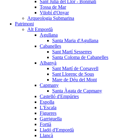
Sant Julià del Llor - Bonmatí
Tossa de Mar
Vilobí d'Onyar
Arqueologia Submarina
Patrimoni
Alt Empordà
Agullana
Santa Maria d'Agullana
Cabanelles
Sant Martí Sesserres
Santa Coloma de Cabanelles
Albanyà
Sant Martí de Corsavell
Sant Llorenç de Sous
Mare de Déu del Mont
Capmany
Santa Àgata de Capmany
Castelló d'Empúries
Espolla
L'Escala
Figueres
Garriguella
Fortià
Lladó d'Empordà
Llançà