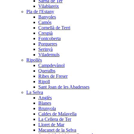
Sarrià de Ter
Vilablareix
Pla de l'Estany
Banyoles
Camós
Cornellà de Terri
Crespià
Fontcoberta
Porqueres
Serinyà
Vilademuls
Ripollès
Campdevànol
Queralbs
Ribes de Freser
Ripoll
Sant Joan de les Abadesses
La Selva
Anglès
Blanes
Brunyola
Caldes de Malavella
La Cellera de Ter
Lloret de Mar
Maçanet de la Selva