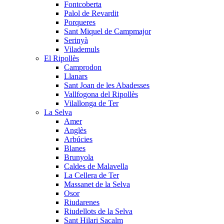
Fontcoberta
Palol de Revardit
Porqueres
Sant Miquel de Campmajor
Serinyà
Vilademuls
El Ripollès
Camprodon
Llanars
Sant Joan de les Abadesses
Vallfogona del Ripollès
Vilallonga de Ter
La Selva
Amer
Anglès
Arbúcies
Blanes
Brunyola
Caldes de Malavella
La Cellera de Ter
Massanet de la Selva
Osor
Riudarenes
Riudellots de la Selva
Sant Hilari Sacalm