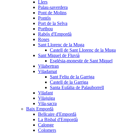
Llers
Palau-saverdera
Pont de Molins
Pontós
Port de la Selva
Portbou
Rabós d'Empordà
Roses
Sant Llorenç de la Muga
Castell de Sant Llorenç de la Muga
Sant Miquel de Fluvià
Església-monestir de Sant Miquel
Vilabertran
Viladamat
Sant Feliu de la Garriga
Castell de la Garriga
Santa Eulàlia de Palauborrell
Vilafant
Vilajuïga
Vila-sacra
Baix Empordà
Bellcaire d'Empordà
La Bisbal d'Empordà
Calonge
Colomers