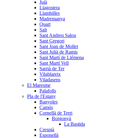
Juià
Llagostera
Llambilles
Madremanya
Quart
Salt
Sant Andreu Salou
Sant Gregori
Sant Joan de Mollet
Sant Julià de Ramis
Sant Martí de Llémena
Sant Martí Vell
Sarrià de Ter
Vilablareix
Viladasens
El Maresme
Palafolls
Pla de l'Estany
Banyoles
Camós
Cornellà de Terri
Borgonyà
La Bastida
Crespià
Esponellà