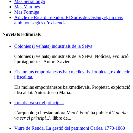
Mas Serrallonga
Mas Marquès
Mas Formiga
Article de Ricard Teixidor: El Surós de Castanyet, un mas
amb nou segles d’existència
Novetats Editorials
Colònies (i veïnats) industrials de la Selva
Colònies (i veïnats) industrials de la Selva. Notícies, evolució
i protagonistes. Autor: Xavier...
Els molins empordanesos baixmedievals. Propietat, explotació
i fiscalitat.
Els molins empordanesos baixmedievals. Propietat, explotació
i fiscalitat. Autor: Josep Maria...
I un dia va ser el principi...
L'arqueòloga i restauradora Mercè Ferré ha publicat '
I un dia
va ser el principi...
', llibre de...
Viure de Renda. La gestió del patrimoni Carles, 1770-1860