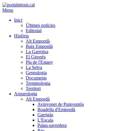
Menu
Inici
Últimes notícies
Editorial
Història
Alt Empordà
Baix Empordà
La Garrotxa
El Gironès
Pla de l'Estany
La Selva
Genealogia
Documents
Terminologia
Territori
Arqueologia
Alt Empordà
Avinyonet de Puigventós
Boadella d'Empordà
Garrigàs
L'Escala
Palau-saverdera
Pau