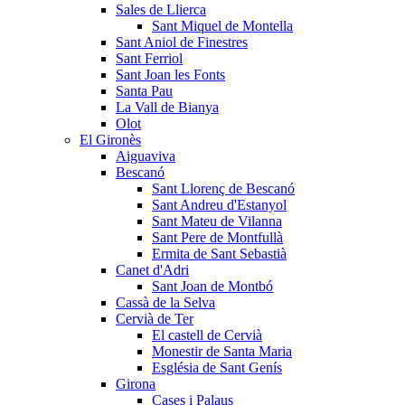
Sales de Llierca
Sant Miquel de Montella
Sant Aniol de Finestres
Sant Ferriol
Sant Joan les Fonts
Santa Pau
La Vall de Bianya
Olot
El Gironès
Aiguaviva
Bescanó
Sant Llorenç de Bescanó
Sant Andreu d'Estanyol
Sant Mateu de Vilanna
Sant Pere de Montfullà
Ermita de Sant Sebastià
Canet d'Adri
Sant Joan de Montbó
Cassà de la Selva
Cervià de Ter
El castell de Cervià
Monestir de Santa Maria
Església de Sant Genís
Girona
Cases i Palaus