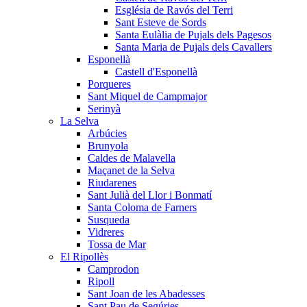
Església de Ravós del Terri
Sant Esteve de Sords
Santa Eulàlia de Pujals dels Pagesos
Santa Maria de Pujals dels Cavallers
Esponellà
Castell d'Esponellà
Porqueres
Sant Miquel de Campmajor
Serinyà
La Selva
Arbúcies
Brunyola
Caldes de Malavella
Maçanet de la Selva
Riudarenes
Sant Julià del Llor i Bonmatí
Santa Coloma de Farners
Susqueda
Vidreres
Tossa de Mar
El Ripollès
Camprodon
Ripoll
Sant Joan de les Abadesses
Sant Pau de Segúries