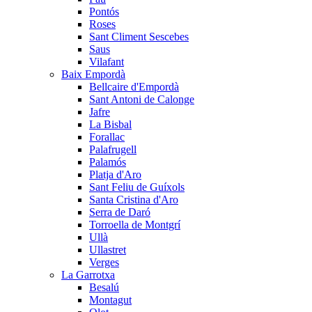
Pontós
Roses
Sant Climent Sescebes
Saus
Vilafant
Baix Empordà
Bellcaire d'Empordà
Sant Antoni de Calonge
Jafre
La Bisbal
Forallac
Palafrugell
Palamós
Platja d'Aro
Sant Feliu de Guíxols
Santa Cristina d'Aro
Serra de Daró
Torroella de Montgrí
Ullà
Ullastret
Verges
La Garrotxa
Besalú
Montagut