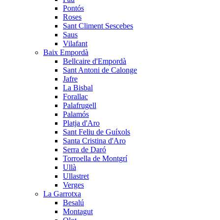
Pontós
Roses
Sant Climent Sescebes
Saus
Vilafant
Baix Empordà
Bellcaire d'Empordà
Sant Antoni de Calonge
Jafre
La Bisbal
Forallac
Palafrugell
Palamós
Platja d'Aro
Sant Feliu de Guíxols
Santa Cristina d'Aro
Serra de Daró
Torroella de Montgrí
Ullà
Ullastret
Verges
La Garrotxa
Besalú
Montagut