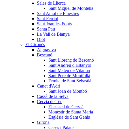
Sales de Llierca
Sant Miquel de Montella
Sant Aniol de Finestres
Sant Ferriol
Sant Joan les Fonts
Santa Pau
La Vall de Bianya
Olot
El Gironès
Aiguaviva
Bescanó
Sant Llorenç de Bescanó
Sant Andreu d'Estanyol
Sant Mateu de Vilanna
Sant Pere de Montfullà
Ermita de Sant Sebastià
Canet d'Adri
Sant Joan de Montbó
Cassà de la Selva
Cervià de Ter
El castell de Cervià
Monestir de Santa Maria
Església de Sant Genís
Girona
Cases i Palaus