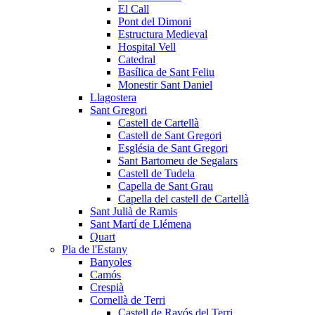
El Call
Pont del Dimoni
Estructura Medieval
Hospital Vell
Catedral
Basílica de Sant Feliu
Monestir Sant Daniel
Llagostera
Sant Gregori
Castell de Cartellà
Castell de Sant Gregori
Església de Sant Gregori
Sant Bartomeu de Segalars
Castell de Tudela
Capella de Sant Grau
Capella del castell de Cartellà
Sant Julià de Ramis
Sant Martí de Llémena
Quart
Pla de l'Estany
Banyoles
Camós
Crespià
Cornellà de Terri
Castell de Ravós del Terri