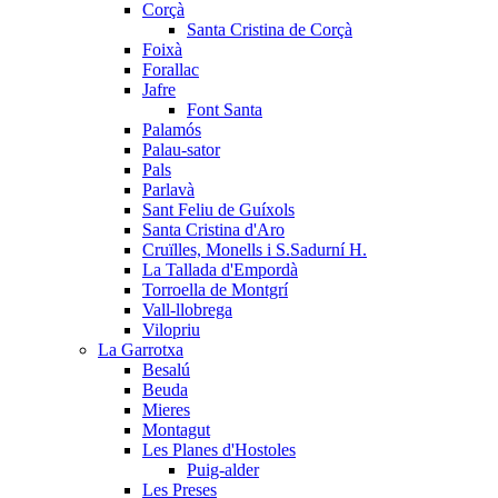
Corçà
Santa Cristina de Corçà
Foixà
Forallac
Jafre
Font Santa
Palamós
Palau-sator
Pals
Parlavà
Sant Feliu de Guíxols
Santa Cristina d'Aro
Cruïlles, Monells i S.Sadurní H.
La Tallada d'Empordà
Torroella de Montgrí
Vall-llobrega
Vilopriu
La Garrotxa
Besalú
Beuda
Mieres
Montagut
Les Planes d'Hostoles
Puig-alder
Les Preses