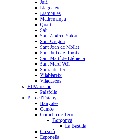
Juià
Llagostera
Llambilles
Madremanya
Quart
Salt
Sant Andreu Salou
Sant Gregori
Sant Joan de Mollet
Sant Julià de Ramis
Sant Martí de Llémena
Sant Martí Vell
Sarrià de Ter
Vilablareix
Viladasens
El Maresme
Palafolls
Pla de l'Estany
Banyoles
Camós
Cornellà de Terri
Borgonyà
La Bastida
Crespià
Esponellà