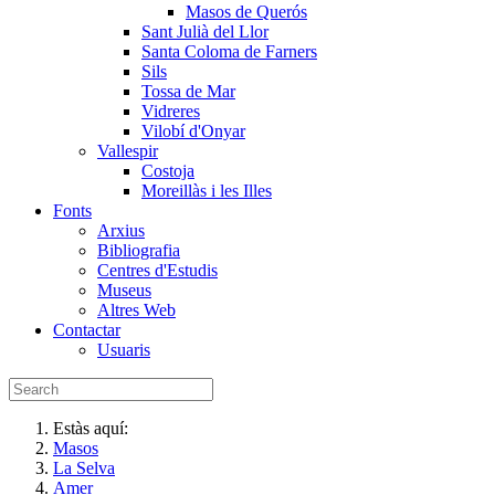
Masos de Querós
Sant Julià del Llor
Santa Coloma de Farners
Sils
Tossa de Mar
Vidreres
Vilobí d'Onyar
Vallespir
Costoja
Moreillàs i les Illes
Fonts
Arxius
Bibliografia
Centres d'Estudis
Museus
Altres Web
Contactar
Usuaris
Estàs aquí:
Masos
La Selva
Amer