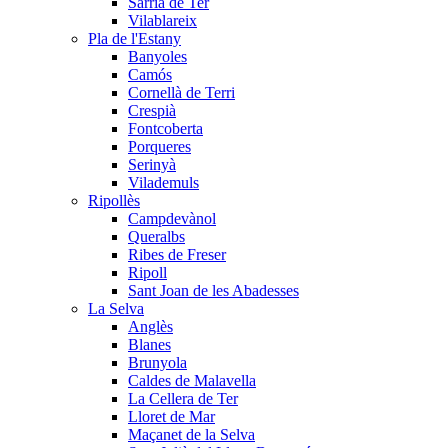
Sarrià de Ter
Vilablareix
Pla de l'Estany
Banyoles
Camós
Cornellà de Terri
Crespià
Fontcoberta
Porqueres
Serinyà
Vilademuls
Ripollès
Campdevànol
Queralbs
Ribes de Freser
Ripoll
Sant Joan de les Abadesses
La Selva
Anglès
Blanes
Brunyola
Caldes de Malavella
La Cellera de Ter
Lloret de Mar
Maçanet de la Selva