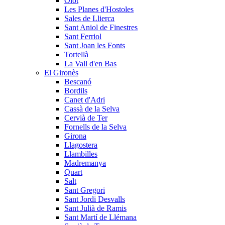
Olot
Les Planes d'Hostoles
Sales de Llierca
Sant Aniol de Finestres
Sant Ferriol
Sant Joan les Fonts
Tortellà
La Vall d'en Bas
El Gironès
Bescanó
Bordils
Canet d'Adri
Cassà de la Selva
Cervià de Ter
Fornells de la Selva
Girona
Llagostera
Llambilles
Madremanya
Quart
Salt
Sant Gregori
Sant Jordi Desvalls
Sant Julià de Ramis
Sant Martí de Llémana