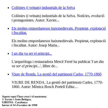
Colònies (i veïnats) industrials de la Selva
Colònies (i veïnats) industrials de la Selva. Notícies, evolució
i protagonistes. Autor: Xavier...
Els molins empordanesos baixmedievals. Propietat, explotació
i fiscalitat.
Els molins empordanesos baixmedievals. Propietat, explotació
i fiscalitat. Autor: Josep Maria...
I un dia va ser el principi...
L'arqueòloga i restauradora Mercè Ferré ha publicat '
I un dia
va ser el principi...
', llibre de...
Viure de Renda. La gestió del patrimoni Carles, 1770-1860
VIURE DE RENDA. La gestió del patrimoni Carles, 1770-
1860. Autor: Mònica Bosch Portell Edita:...
Aquest espai l'han creat i el mantenen:
© Xavier i Jesús Bohigas,
GIRONA - Catalunya
Iniciat el 14 d'octubre de 1998