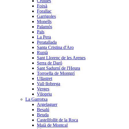
Cruïlles
Foixà
Forallac
Garrigoles
Monells
Palamós
Pals
La Pera
Peratallada
Santa Cristina d'Aro
Rupià
Sant Llorenç de les Arenes
Serra de Daró
Sant Sadurní de l'Heura
Torroella de Montgrí
Ullastret
Vall·llobrega
Verges
Vilopriu
La Garrotxa
Argelaguer
Besalú
Beuda
Castellfollit de la Roca
Maià de Montcal