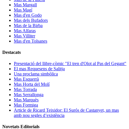
Mas Margall
Mas Magí
Mas d'en Godo
Mas dels Bufadors
Mas de la Birba
Mas Alfaras
Mas Villiter
Mas d'en Tolsanes
Destacats
Presentació del llibre-còmic "El tren d'Olot al Pas del Gegant"
El mas Requesens de Salitja
Una proclama simbòlica
Mas Esquerrà
Mas Horta del Molí
Mas Torrada
Mas Serrallonga
Mas Marquès
Mas Formiga
Article de Ricard Teixidor: El Surós de Castanyet, un mas
amb nou segles d’existència
Novetats Editorials