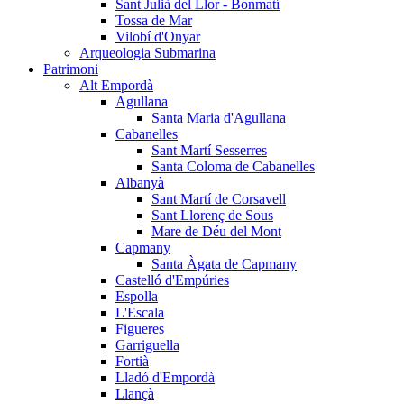
Sant Julià del Llor - Bonmatí
Tossa de Mar
Vilobí d'Onyar
Arqueologia Submarina
Patrimoni
Alt Empordà
Agullana
Santa Maria d'Agullana
Cabanelles
Sant Martí Sesserres
Santa Coloma de Cabanelles
Albanyà
Sant Martí de Corsavell
Sant Llorenç de Sous
Mare de Déu del Mont
Capmany
Santa Àgata de Capmany
Castelló d'Empúries
Espolla
L'Escala
Figueres
Garriguella
Fortià
Lladó d'Empordà
Llançà