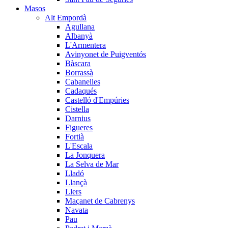
Masos
Alt Empordà
Agullana
Albanyà
L'Armentera
Avinyonet de Puigventós
Bàscara
Borrassà
Cabanelles
Cadaqués
Castelló d'Empúries
Cistella
Darnius
Figueres
Fortià
L'Escala
La Jonquera
La Selva de Mar
Lladó
Llançà
Llers
Maçanet de Cabrenys
Navata
Pau