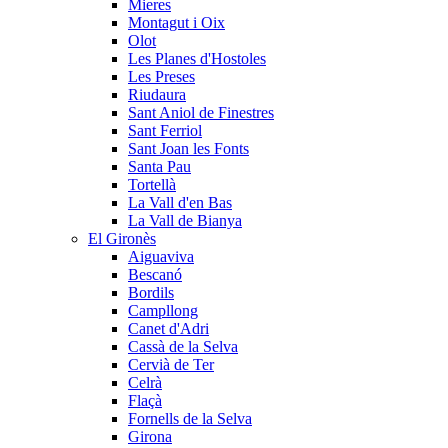
Mieres
Montagut i Oix
Olot
Les Planes d'Hostoles
Les Preses
Riudaura
Sant Aniol de Finestres
Sant Ferriol
Sant Joan les Fonts
Santa Pau
Tortellà
La Vall d'en Bas
La Vall de Bianya
El Gironès
Aiguaviva
Bescanó
Bordils
Campllong
Canet d'Adri
Cassà de la Selva
Cervià de Ter
Celrà
Flaçà
Fornells de la Selva
Girona