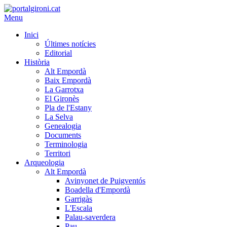
Menu
Inici
Últimes notícies
Editorial
Història
Alt Empordà
Baix Empordà
La Garrotxa
El Gironès
Pla de l'Estany
La Selva
Genealogia
Documents
Terminologia
Territori
Arqueologia
Alt Empordà
Avinyonet de Puigventós
Boadella d'Empordà
Garrigàs
L'Escala
Palau-saverdera
Pau