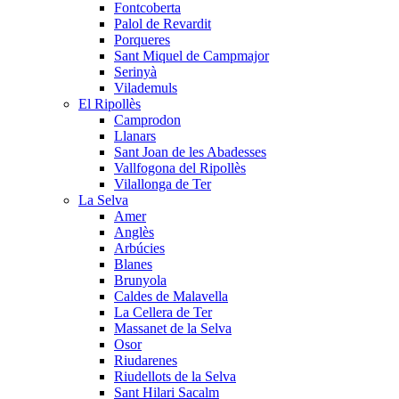
Fontcoberta
Palol de Revardit
Porqueres
Sant Miquel de Campmajor
Serinyà
Vilademuls
El Ripollès
Camprodon
Llanars
Sant Joan de les Abadesses
Vallfogona del Ripollès
Vilallonga de Ter
La Selva
Amer
Anglès
Arbúcies
Blanes
Brunyola
Caldes de Malavella
La Cellera de Ter
Massanet de la Selva
Osor
Riudarenes
Riudellots de la Selva
Sant Hilari Sacalm