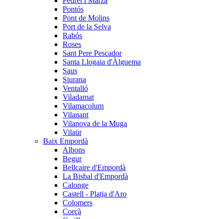
Pedret i Marzà
Pontós
Pont de Molins
Port de la Selva
Rabós
Roses
Sant Pere Pescador
Santa Llogaia d'Àlguema
Saus
Siurana
Ventalló
Viladamat
Vilamacolum
Vilanant
Vilanova de la Muga
Vilaür
Baix Empordà
Albons
Begur
Bellcaire d'Empordà
La Bisbal d'Empordà
Calonge
Castell - Platja d'Aro
Colomers
Corçà