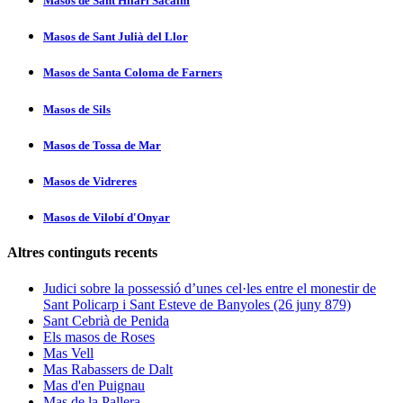
Masos de Sant Hilari Sacalm
Masos de Sant Julià del Llor
Masos de Santa Coloma de Farners
Masos de Sils
Masos de Tossa de Mar
Masos de Vidreres
Masos de Vilobí d'Onyar
Altres continguts recents
Judici sobre la possessió d’unes cel·les entre el monestir de
Sant Policarp i Sant Esteve de Banyoles (26 juny 879)
Sant Cebrià de Penida
Els masos de Roses
Mas Vell
Mas Rabassers de Dalt
Mas d'en Puignau
Mas de la Pallera