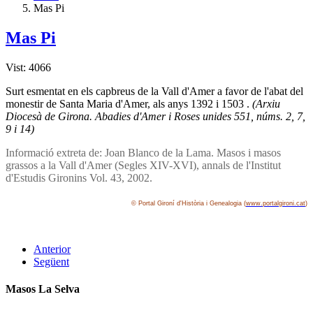
Mas Pi
Mas Pi
Vist: 4066
Surt esmentat en els capbreus de la Vall d'Amer a favor de l'abat del
monestir de Santa Maria d'Amer, als anys 1392 i 1503 .
(Arxiu
Diocesà de Girona. Abadies d'Amer i Roses unides 551, núms. 2, 7,
9 i 14)
Informació extreta de: Joan Blanco de la Lama. Masos i masos
grassos a la Vall d'Amer (Segles XIV-XVI), annals de l'Institut
d'Estudis Gironins Vol. 43, 2002.
© Portal Gironí­ d'Història i Genealogia (
www.portalgironi.cat
)
Anterior
Següent
Masos La Selva