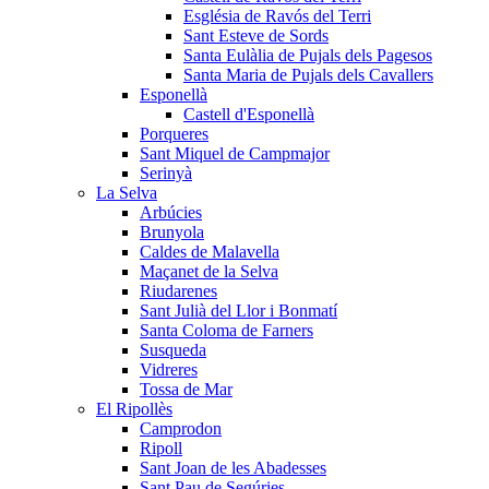
Església de Ravós del Terri
Sant Esteve de Sords
Santa Eulàlia de Pujals dels Pagesos
Santa Maria de Pujals dels Cavallers
Esponellà
Castell d'Esponellà
Porqueres
Sant Miquel de Campmajor
Serinyà
La Selva
Arbúcies
Brunyola
Caldes de Malavella
Maçanet de la Selva
Riudarenes
Sant Julià del Llor i Bonmatí
Santa Coloma de Farners
Susqueda
Vidreres
Tossa de Mar
El Ripollès
Camprodon
Ripoll
Sant Joan de les Abadesses
Sant Pau de Segúries