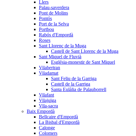
Llers
Palau-saverdera
Pont de Molins
Pontós
Port de la Selva
Portbou
Rabós d'Empordà
Roses
Sant Llorenç de la Muga
Castell de Sant Llorenç de la Muga
Sant Miquel de Fluvià
Església-monestir de Sant Miquel
Vilabertran
Viladamat
Sant Feliu de la Garriga
Castell de la Garriga
Santa Eulàlia de Palauborrell
Vilafant
Vilajuïga
Vila-sacra
Baix Empordà
Bellcaire d'Empordà
La Bisbal d'Empordà
Calonge
Colomers