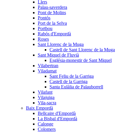
Llers
Palau-saverdera
Pont de Molins
Pontós
Port de la Selva
Portbou
Rabós d'Empordà
Roses
Sant Llorenç de la Muga
Castell de Sant Llorenç de la Muga
Sant Miquel de Fluvià
Església-monestir de Sant Miquel
Vilabertran
Viladamat
Sant Feliu de la Garriga
Castell de la Garriga
Santa Eulàlia de Palauborrell
Vilafant
Vilajuïga
Vila-sacra
Baix Empordà
Bellcaire d'Empordà
La Bisbal d'Empordà
Calonge
Colomers