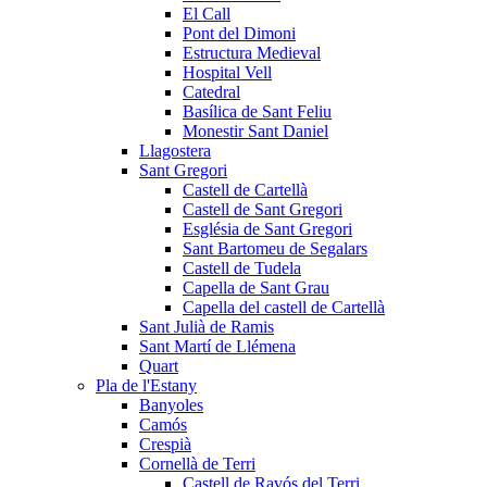
El Call
Pont del Dimoni
Estructura Medieval
Hospital Vell
Catedral
Basílica de Sant Feliu
Monestir Sant Daniel
Llagostera
Sant Gregori
Castell de Cartellà
Castell de Sant Gregori
Església de Sant Gregori
Sant Bartomeu de Segalars
Castell de Tudela
Capella de Sant Grau
Capella del castell de Cartellà
Sant Julià de Ramis
Sant Martí de Llémena
Quart
Pla de l'Estany
Banyoles
Camós
Crespià
Cornellà de Terri
Castell de Ravós del Terri