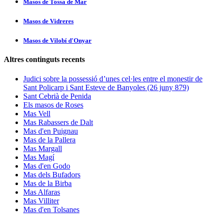
Masos de Tossa de Mar
Masos de Vidreres
Masos de Vilobí d'Onyar
Altres continguts recents
Judici sobre la possessió d’unes cel·les entre el monestir de
Sant Policarp i Sant Esteve de Banyoles (26 juny 879)
Sant Cebrià de Penida
Els masos de Roses
Mas Vell
Mas Rabassers de Dalt
Mas d'en Puignau
Mas de la Pallera
Mas Margall
Mas Magí
Mas d'en Godo
Mas dels Bufadors
Mas de la Birba
Mas Alfaras
Mas Villiter
Mas d'en Tolsanes