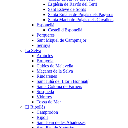
Església de Ravós del Terri
Sant Esteve de Sords
Santa Eulàlia de Pujals dels Pagesos
Santa Maria de Pujals dels Cavallers
Esponellà
Castell d'Esponellà
Porqueres
Sant Miquel de Campmajor
Serinyà
La Selva
Arbúcies
Brunyola
Caldes de Malavella
Maçanet de la Selva
Riudarenes
Sant Julià del Llor i Bonmatí
Santa Coloma de Farners
Susqueda
Vidreres
Tossa de Mar
El Ripollès
Camprodon
Ripoll
Sant Joan de les Abadesses
Sant Pau de Segúries