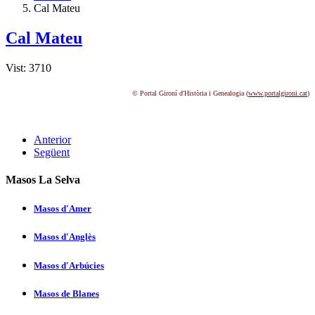
Cal Mateu
Cal Mateu
Vist: 3710
© Portal Gironí d'Història i Genealogia (
www.portalgironi.cat
)
Anterior
Següent
Masos La Selva
Masos d'Amer
Masos d'Anglès
Masos d'Arbúcies
Masos de Blanes