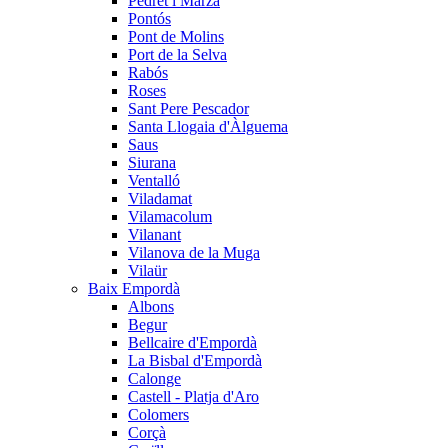
Pedret i Marzà
Pontós
Pont de Molins
Port de la Selva
Rabós
Roses
Sant Pere Pescador
Santa Llogaia d'Àlguema
Saus
Siurana
Ventalló
Viladamat
Vilamacolum
Vilanant
Vilanova de la Muga
Vilaür
Baix Empordà
Albons
Begur
Bellcaire d'Empordà
La Bisbal d'Empordà
Calonge
Castell - Platja d'Aro
Colomers
Corçà