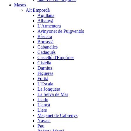
Masos
Alt Empordà
Agullana
Albanyà
L'Armentera
Avinyonet de Puigventós
Bàscara
Borrassà
Cabanelles
Cadaqués
Castelló d'Empúries
Cistella
Darnius
Figueres
Fortià
L'Escala
La Jonquera
La Selva de Mar
Lladó
Llançà
Llers
Maçanet de Cabrenys
Navata
Pau