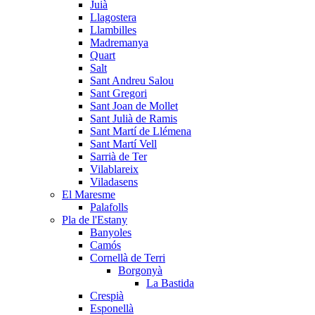
Juià
Llagostera
Llambilles
Madremanya
Quart
Salt
Sant Andreu Salou
Sant Gregori
Sant Joan de Mollet
Sant Julià de Ramis
Sant Martí de Llémena
Sant Martí Vell
Sarrià de Ter
Vilablareix
Viladasens
El Maresme
Palafolls
Pla de l'Estany
Banyoles
Camós
Cornellà de Terri
Borgonyà
La Bastida
Crespià
Esponellà