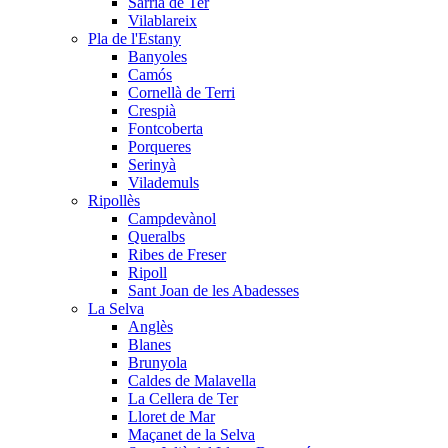
Sarrià de Ter
Vilablareix
Pla de l'Estany
Banyoles
Camós
Cornellà de Terri
Crespià
Fontcoberta
Porqueres
Serinyà
Vilademuls
Ripollès
Campdevànol
Queralbs
Ribes de Freser
Ripoll
Sant Joan de les Abadesses
La Selva
Anglès
Blanes
Brunyola
Caldes de Malavella
La Cellera de Ter
Lloret de Mar
Maçanet de la Selva