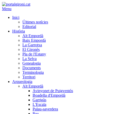
Menu
Inici
Últimes notícies
Editorial
Història
Alt Empordà
Baix Empordà
La Garrotxa
El Gironès
Pla de l'Estany
La Selva
Genealogia
Documents
Terminologia
Territori
Arqueologia
Alt Empordà
Avinyonet de Puigventós
Boadella d'Empordà
Garrigàs
L'Escala
Palau-saverdera
Pau