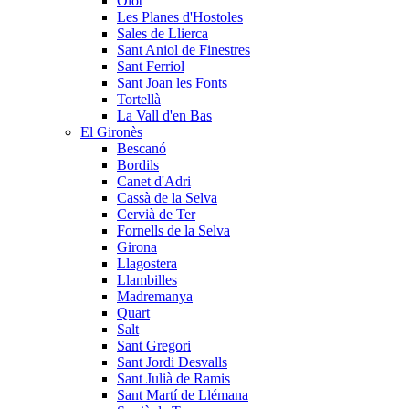
Olot
Les Planes d'Hostoles
Sales de Llierca
Sant Aniol de Finestres
Sant Ferriol
Sant Joan les Fonts
Tortellà
La Vall d'en Bas
El Gironès
Bescanó
Bordils
Canet d'Adri
Cassà de la Selva
Cervià de Ter
Fornells de la Selva
Girona
Llagostera
Llambilles
Madremanya
Quart
Salt
Sant Gregori
Sant Jordi Desvalls
Sant Julià de Ramis
Sant Martí de Llémana