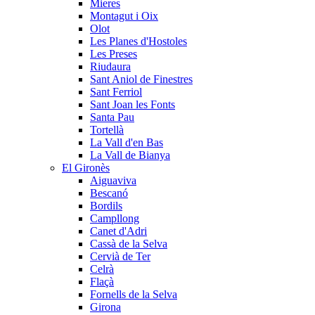
Mieres
Montagut i Oix
Olot
Les Planes d'Hostoles
Les Preses
Riudaura
Sant Aniol de Finestres
Sant Ferriol
Sant Joan les Fonts
Santa Pau
Tortellà
La Vall d'en Bas
La Vall de Bianya
El Gironès
Aiguaviva
Bescanó
Bordils
Campllong
Canet d'Adri
Cassà de la Selva
Cervià de Ter
Celrà
Flaçà
Fornells de la Selva
Girona