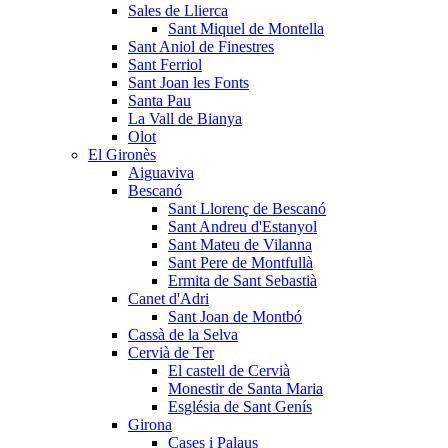
Sales de Llierca
Sant Miquel de Montella
Sant Aniol de Finestres
Sant Ferriol
Sant Joan les Fonts
Santa Pau
La Vall de Bianya
Olot
El Gironès
Aiguaviva
Bescanó
Sant Llorenç de Bescanó
Sant Andreu d'Estanyol
Sant Mateu de Vilanna
Sant Pere de Montfullà
Ermita de Sant Sebastià
Canet d'Adri
Sant Joan de Montbó
Cassà de la Selva
Cervià de Ter
El castell de Cervià
Monestir de Santa Maria
Església de Sant Genís
Girona
Cases i Palaus