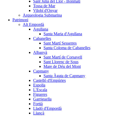
Sant Julià del Llor - Bonmatí
Tossa de Mar
Vilobí d'Onyar
Arqueologia Submarina
Patrimoni
Alt Empordà
Agullana
Santa Maria d'Agullana
Cabanelles
Sant Martí Sesserres
Santa Coloma de Cabanelles
Albanyà
Sant Martí de Corsavell
Sant Llorenç de Sous
Mare de Déu del Mont
Capmany
Santa Àgata de Capmany
Castelló d'Empúries
Espolla
L'Escala
Figueres
Garriguella
Fortià
Lladó d'Empordà
Llançà