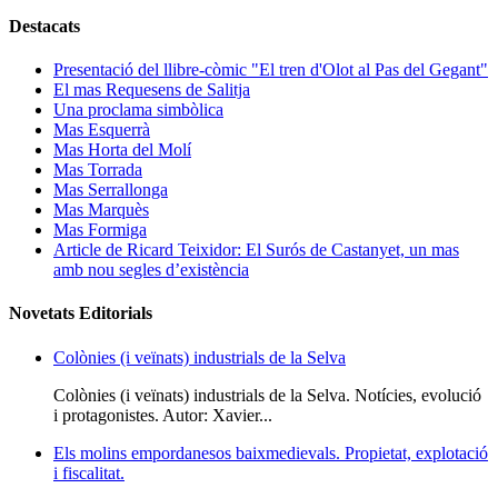
Destacats
Presentació del llibre-còmic "El tren d'Olot al Pas del Gegant"
El mas Requesens de Salitja
Una proclama simbòlica
Mas Esquerrà
Mas Horta del Molí
Mas Torrada
Mas Serrallonga
Mas Marquès
Mas Formiga
Article de Ricard Teixidor: El Surós de Castanyet, un mas
amb nou segles d’existència
Novetats Editorials
Colònies (i veïnats) industrials de la Selva
Colònies (i veïnats) industrials de la Selva. Notícies, evolució
i protagonistes. Autor: Xavier...
Els molins empordanesos baixmedievals. Propietat, explotació
i fiscalitat.