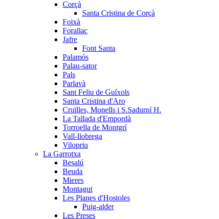
Corçà
Santa Cristina de Corçà
Foixà
Forallac
Jafre
Font Santa
Palamós
Palau-sator
Pals
Parlavà
Sant Feliu de Guíxols
Santa Cristina d'Aro
Cruïlles, Monells i S.Sadurní H.
La Tallada d'Empordà
Torroella de Montgrí
Vall-llobrega
Vilopriu
La Garrotxa
Besalú
Beuda
Mieres
Montagut
Les Planes d'Hostoles
Puig-alder
Les Preses