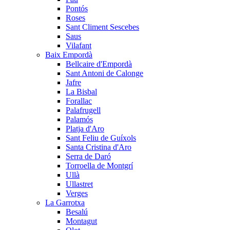
Pontós
Roses
Sant Climent Sescebes
Saus
Vilafant
Baix Empordà
Bellcaire d'Empordà
Sant Antoni de Calonge
Jafre
La Bisbal
Forallac
Palafrugell
Palamós
Platja d'Aro
Sant Feliu de Guíxols
Santa Cristina d'Aro
Serra de Daró
Torroella de Montgrí
Ullà
Ullastret
Verges
La Garrotxa
Besalú
Montagut