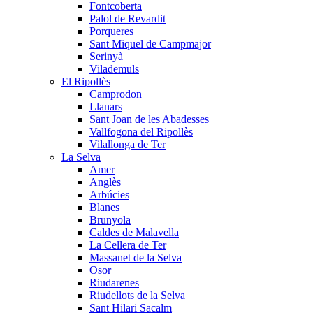
Fontcoberta
Palol de Revardit
Porqueres
Sant Miquel de Campmajor
Serinyà
Vilademuls
El Ripollès
Camprodon
Llanars
Sant Joan de les Abadesses
Vallfogona del Ripollès
Vilallonga de Ter
La Selva
Amer
Anglès
Arbúcies
Blanes
Brunyola
Caldes de Malavella
La Cellera de Ter
Massanet de la Selva
Osor
Riudarenes
Riudellots de la Selva
Sant Hilari Sacalm