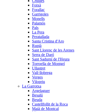
Cruïlles
Foixà
Forallac
Garrigoles
Monells
Palamós
Pals
La Pera
Peratallada
Santa Cristina d'Aro
Rupià
Sant Llorenç de les Arenes
Serra de Daró
Sant Sadurní de l'Heura
Torroella de Montgrí
Ullastret
Vall·llobrega
Verges
Vilopriu
La Garrotxa
Argelaguer
Besalú
Beuda
Castellfollit de la Roca
Maià de Montcal