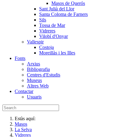
Masos de Querós
Sant Julià del Llor
Santa Coloma de Farners
Sils
Tossa de Mar
Vidreres
Vilobí d'Onyar
Vallespir
Costoja
Moreillàs i les Illes
Fonts
Arxius
Bibliografia
Centres d'Estudis
Museus
Altres Web
Contactar
Usuaris
Estàs aquí:
Masos
La Selva
Vidreres