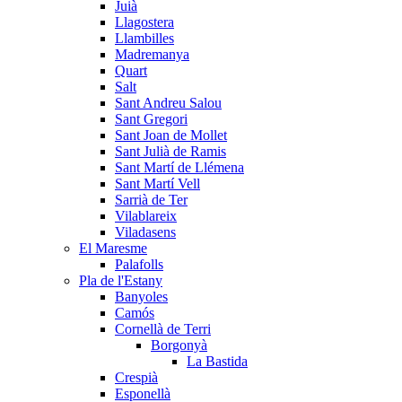
Juià
Llagostera
Llambilles
Madremanya
Quart
Salt
Sant Andreu Salou
Sant Gregori
Sant Joan de Mollet
Sant Julià de Ramis
Sant Martí de Llémena
Sant Martí Vell
Sarrià de Ter
Vilablareix
Viladasens
El Maresme
Palafolls
Pla de l'Estany
Banyoles
Camós
Cornellà de Terri
Borgonyà
La Bastida
Crespià
Esponellà