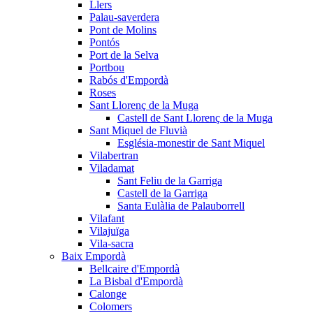
Llers
Palau-saverdera
Pont de Molins
Pontós
Port de la Selva
Portbou
Rabós d'Empordà
Roses
Sant Llorenç de la Muga
Castell de Sant Llorenç de la Muga
Sant Miquel de Fluvià
Església-monestir de Sant Miquel
Vilabertran
Viladamat
Sant Feliu de la Garriga
Castell de la Garriga
Santa Eulàlia de Palauborrell
Vilafant
Vilajuïga
Vila-sacra
Baix Empordà
Bellcaire d'Empordà
La Bisbal d'Empordà
Calonge
Colomers