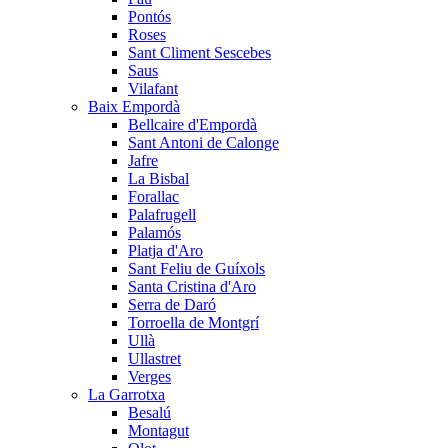
Pontós
Roses
Sant Climent Sescebes
Saus
Vilafant
Baix Empordà
Bellcaire d'Empordà
Sant Antoni de Calonge
Jafre
La Bisbal
Forallac
Palafrugell
Palamós
Platja d'Aro
Sant Feliu de Guíxols
Santa Cristina d'Aro
Serra de Daró
Torroella de Montgrí
Ullà
Ullastret
Verges
La Garrotxa
Besalú
Montagut