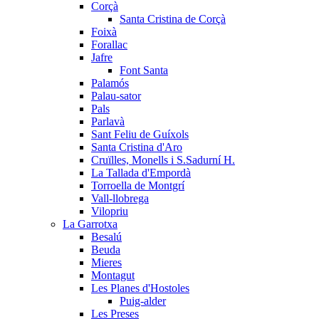
Corçà
Santa Cristina de Corçà
Foixà
Forallac
Jafre
Font Santa
Palamós
Palau-sator
Pals
Parlavà
Sant Feliu de Guíxols
Santa Cristina d'Aro
Cruïlles, Monells i S.Sadurní H.
La Tallada d'Empordà
Torroella de Montgrí
Vall-llobrega
Vilopriu
La Garrotxa
Besalú
Beuda
Mieres
Montagut
Les Planes d'Hostoles
Puig-alder
Les Preses