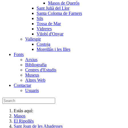
Masos de Querós
Sant Julià del Llor
Santa Coloma de Farners
Sils
Tossa de Mar
Vidreres
Vilobí d'Onyar
Vallespir
Costoja
Moreillàs i les Illes
Fonts
Arxius
Bibliografia
Centres d'Estudis
Museus
Altres Web
Contactar
Usuaris
Estàs aquí:
Masos
El Ripollès
Sant Joan de les Abadesses