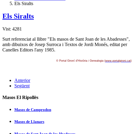
Els Siralts
Els Siralts
Vist: 4281
Surt referenciat al llibre "Els masos de Sant Joan de les Abadesses",
amb dibuixos de Josep Surroca i Textos de Jordi Monés, editat per
Canelles Editors l'any 1985.
© Portal Gironí­ d'Història i Genealogia (
www.portalgironi.cat
)
Anterior
Següent
Masos El Ripollès
Masos de Camprodon
Masos de Llanars
Masos de Sant Joan de les Abadesses