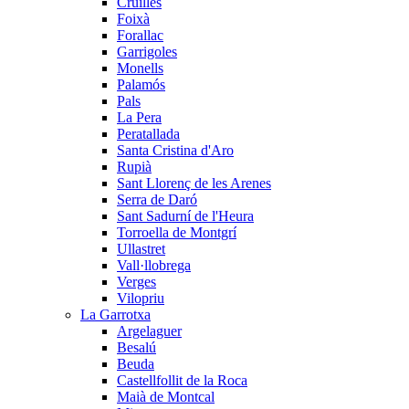
Cruïlles
Foixà
Forallac
Garrigoles
Monells
Palamós
Pals
La Pera
Peratallada
Santa Cristina d'Aro
Rupià
Sant Llorenç de les Arenes
Serra de Daró
Sant Sadurní de l'Heura
Torroella de Montgrí
Ullastret
Vall·llobrega
Verges
Vilopriu
La Garrotxa
Argelaguer
Besalú
Beuda
Castellfollit de la Roca
Maià de Montcal