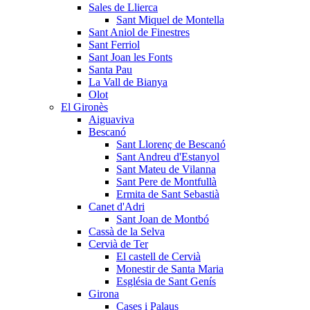
Sales de Llierca
Sant Miquel de Montella
Sant Aniol de Finestres
Sant Ferriol
Sant Joan les Fonts
Santa Pau
La Vall de Bianya
Olot
El Gironès
Aiguaviva
Bescanó
Sant Llorenç de Bescanó
Sant Andreu d'Estanyol
Sant Mateu de Vilanna
Sant Pere de Montfullà
Ermita de Sant Sebastià
Canet d'Adri
Sant Joan de Montbó
Cassà de la Selva
Cervià de Ter
El castell de Cervià
Monestir de Santa Maria
Església de Sant Genís
Girona
Cases i Palaus