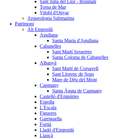
Sant Julià del Llor - Bonmatí
Tossa de Mar
Vilobí d'Onyar
Arqueologia Submarina
Patrimoni
Alt Empordà
Agullana
Santa Maria d'Agullana
Cabanelles
Sant Martí Sesserres
Santa Coloma de Cabanelles
Albanyà
Sant Martí de Corsavell
Sant Llorenç de Sous
Mare de Déu del Mont
Capmany
Santa Àgata de Capmany
Castelló d'Empúries
Espolla
L'Escala
Figueres
Garriguella
Fortià
Lladó d'Empordà
Llançà