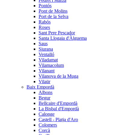
Pedret i Marzà
Pontós
Pont de Molins
Port de la Selva
Rabós
Roses
Sant Pere Pescador
Santa Llogaia d'Àlguema
Saus
Siurana
Ventalló
Viladamat
Vilamacolum
Vilanant
Vilanova de la Muga
Vilaür
Baix Empordà
Albons
Begur
Bellcaire d'Empordà
La Bisbal d'Empordà
Calonge
Castell - Platja d'Aro
Colomers
Corçà