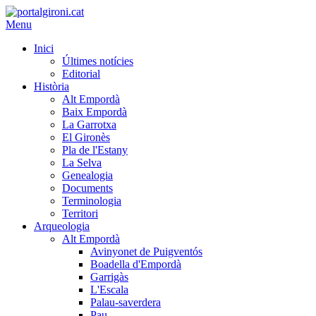
Menu
Inici
Últimes notícies
Editorial
Història
Alt Empordà
Baix Empordà
La Garrotxa
El Gironès
Pla de l'Estany
La Selva
Genealogia
Documents
Terminologia
Territori
Arqueologia
Alt Empordà
Avinyonet de Puigventós
Boadella d'Empordà
Garrigàs
L'Escala
Palau-saverdera
Pau