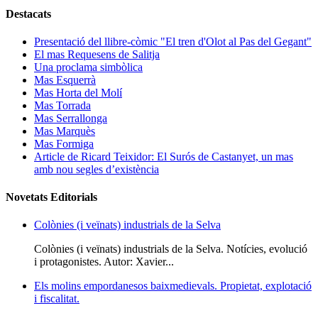
Destacats
Presentació del llibre-còmic "El tren d'Olot al Pas del Gegant"
El mas Requesens de Salitja
Una proclama simbòlica
Mas Esquerrà
Mas Horta del Molí
Mas Torrada
Mas Serrallonga
Mas Marquès
Mas Formiga
Article de Ricard Teixidor: El Surós de Castanyet, un mas
amb nou segles d’existència
Novetats Editorials
Colònies (i veïnats) industrials de la Selva
Colònies (i veïnats) industrials de la Selva. Notícies, evolució
i protagonistes. Autor: Xavier...
Els molins empordanesos baixmedievals. Propietat, explotació
i fiscalitat.