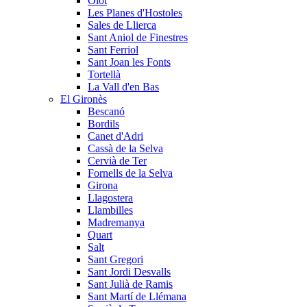
Olot
Les Planes d'Hostoles
Sales de Llierca
Sant Aniol de Finestres
Sant Ferriol
Sant Joan les Fonts
Tortellà
La Vall d'en Bas
El Gironès
Bescanó
Bordils
Canet d'Adri
Cassà de la Selva
Cervià de Ter
Fornells de la Selva
Girona
Llagostera
Llambilles
Madremanya
Quart
Salt
Sant Gregori
Sant Jordi Desvalls
Sant Julià de Ramis
Sant Martí de Llémana