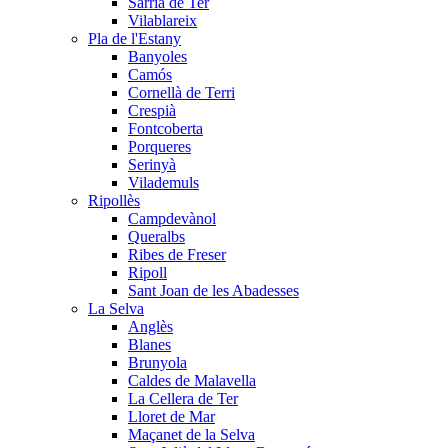
Sarrià de Ter
Vilablareix
Pla de l'Estany
Banyoles
Camós
Cornellà de Terri
Crespià
Fontcoberta
Porqueres
Serinyà
Vilademuls
Ripollès
Campdevànol
Queralbs
Ribes de Freser
Ripoll
Sant Joan de les Abadesses
La Selva
Anglès
Blanes
Brunyola
Caldes de Malavella
La Cellera de Ter
Lloret de Mar
Maçanet de la Selva