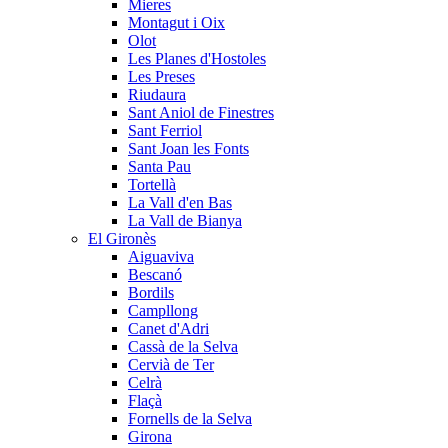
Mieres
Montagut i Oix
Olot
Les Planes d'Hostoles
Les Preses
Riudaura
Sant Aniol de Finestres
Sant Ferriol
Sant Joan les Fonts
Santa Pau
Tortellà
La Vall d'en Bas
La Vall de Bianya
El Gironès
Aiguaviva
Bescanó
Bordils
Campllong
Canet d'Adri
Cassà de la Selva
Cervià de Ter
Celrà
Flaçà
Fornells de la Selva
Girona