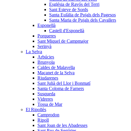
Església de Ravós del Terri
Sant Esteve de Sords
Santa Eulàlia de Pujals dels Pagesos
Santa Maria de Pujals dels Cavallers
Esponellà
Castell d'Esponellà
Porqueres
Sant Miquel de Campmajor
Serinyà
La Selva
Arbúcies
Brunyola
Caldes de Malavella
Maçanet de la Selva
Riudarenes
Sant Julià del Llor i Bonmatí
Santa Coloma de Farners
Susqueda
Vidreres
Tossa de Mar
El Ripollès
Camprodon
Ripoll
Sant Joan de les Abadesses
Sant Pau de Segúries