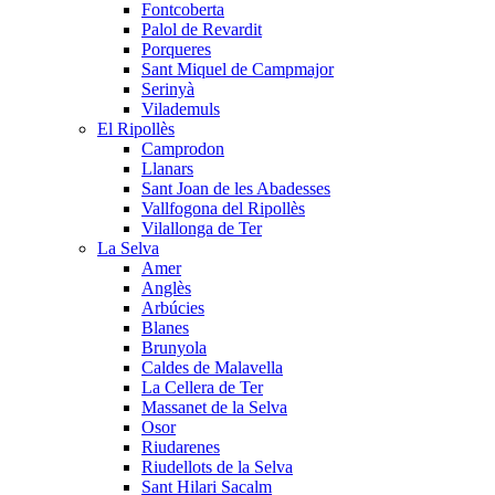
Fontcoberta
Palol de Revardit
Porqueres
Sant Miquel de Campmajor
Serinyà
Vilademuls
El Ripollès
Camprodon
Llanars
Sant Joan de les Abadesses
Vallfogona del Ripollès
Vilallonga de Ter
La Selva
Amer
Anglès
Arbúcies
Blanes
Brunyola
Caldes de Malavella
La Cellera de Ter
Massanet de la Selva
Osor
Riudarenes
Riudellots de la Selva
Sant Hilari Sacalm