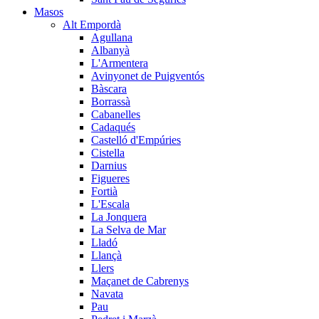
Masos
Alt Empordà
Agullana
Albanyà
L'Armentera
Avinyonet de Puigventós
Bàscara
Borrassà
Cabanelles
Cadaqués
Castelló d'Empúries
Cistella
Darnius
Figueres
Fortià
L'Escala
La Jonquera
La Selva de Mar
Lladó
Llançà
Llers
Maçanet de Cabrenys
Navata
Pau