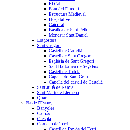
El Call
Pont del Dimoni
Estructura Medieval
Hospital Vell
Catedral
Basílica de Sant Feliu
Monestir Sant Daniel
Llagostera
Sant Gregori
Castell de Cartellà
Castell de Sant Gregori
Església de Sant Gregori
Sant Bartomeu de Segalars
Castell de Tudela
Capella de Sant Grau
Capella del castell de Cartellà
Sant Julià de Ramis
Sant Martí de Llémena
Quart
Pla de l'Estany
Banyoles
Camós
Crespià
Cornellà de Terri
Castell de Ravós del Terri