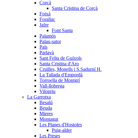
Corçà
Santa Cristina de Corçà
Foixà
Forallac
Jafre
Font Santa
Palamós
Palau-sator
Pals
Parlavà
Sant Feliu de Guíxols
Santa Cristina d'Aro
Cruïlles, Monells i S.Sadurní H.
La Tallada d'Empordà
Torroella de Montgrí
Vall-llobrega
Vilopriu
La Garrotxa
Besalú
Beuda
Mieres
Montagut
Les Planes d'Hostoles
Puig-alder
Les Preses