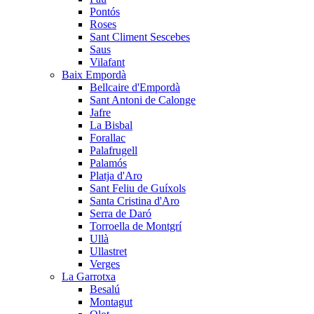
Pontós
Roses
Sant Climent Sescebes
Saus
Vilafant
Baix Empordà
Bellcaire d'Empordà
Sant Antoni de Calonge
Jafre
La Bisbal
Forallac
Palafrugell
Palamós
Platja d'Aro
Sant Feliu de Guíxols
Santa Cristina d'Aro
Serra de Daró
Torroella de Montgrí
Ullà
Ullastret
Verges
La Garrotxa
Besalú
Montagut