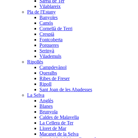
Sarrià de Ter
Vilablareix
Pla de l'Estany
Banyoles
Camós
Cornellà de Terri
Crespià
Fontcoberta
Porqueres
Serinyà
Vilademuls
Ripollès
Campdevànol
Queralbs
Ribes de Freser
Ripoll
Sant Joan de les Abadesses
La Selva
Anglès
Blanes
Brunyola
Caldes de Malavella
La Cellera de Ter
Lloret de Mar
Maçanet de la Selva