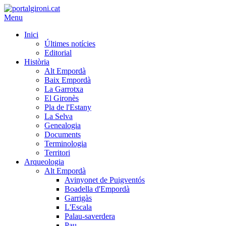
Menu
Inici
Últimes notícies
Editorial
Història
Alt Empordà
Baix Empordà
La Garrotxa
El Gironès
Pla de l'Estany
La Selva
Genealogia
Documents
Terminologia
Territori
Arqueologia
Alt Empordà
Avinyonet de Puigventós
Boadella d'Empordà
Garrigàs
L'Escala
Palau-saverdera
Pau