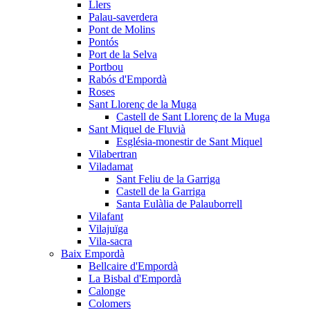
Llers
Palau-saverdera
Pont de Molins
Pontós
Port de la Selva
Portbou
Rabós d'Empordà
Roses
Sant Llorenç de la Muga
Castell de Sant Llorenç de la Muga
Sant Miquel de Fluvià
Església-monestir de Sant Miquel
Vilabertran
Viladamat
Sant Feliu de la Garriga
Castell de la Garriga
Santa Eulàlia de Palauborrell
Vilafant
Vilajuïga
Vila-sacra
Baix Empordà
Bellcaire d'Empordà
La Bisbal d'Empordà
Calonge
Colomers