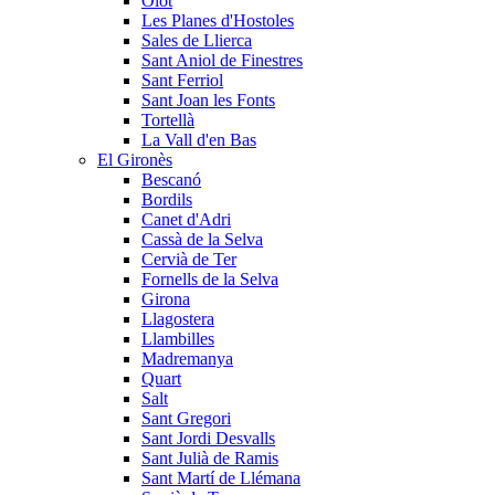
Olot
Les Planes d'Hostoles
Sales de Llierca
Sant Aniol de Finestres
Sant Ferriol
Sant Joan les Fonts
Tortellà
La Vall d'en Bas
El Gironès
Bescanó
Bordils
Canet d'Adri
Cassà de la Selva
Cervià de Ter
Fornells de la Selva
Girona
Llagostera
Llambilles
Madremanya
Quart
Salt
Sant Gregori
Sant Jordi Desvalls
Sant Julià de Ramis
Sant Martí de Llémana