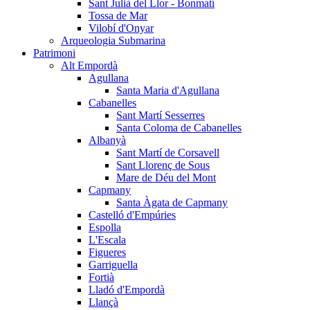
Sant Julià del Llor - Bonmatí
Tossa de Mar
Vilobí d'Onyar
Arqueologia Submarina
Patrimoni
Alt Empordà
Agullana
Santa Maria d'Agullana
Cabanelles
Sant Martí Sesserres
Santa Coloma de Cabanelles
Albanyà
Sant Martí de Corsavell
Sant Llorenç de Sous
Mare de Déu del Mont
Capmany
Santa Àgata de Capmany
Castelló d'Empúries
Espolla
L'Escala
Figueres
Garriguella
Fortià
Lladó d'Empordà
Llançà