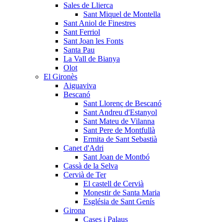
Sales de Llierca
Sant Miquel de Montella
Sant Aniol de Finestres
Sant Ferriol
Sant Joan les Fonts
Santa Pau
La Vall de Bianya
Olot
El Gironès
Aiguaviva
Bescanó
Sant Llorenç de Bescanó
Sant Andreu d'Estanyol
Sant Mateu de Vilanna
Sant Pere de Montfullà
Ermita de Sant Sebastià
Canet d'Adri
Sant Joan de Montbó
Cassà de la Selva
Cervià de Ter
El castell de Cervià
Monestir de Santa Maria
Església de Sant Genís
Girona
Cases i Palaus