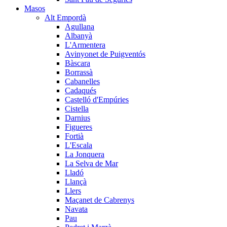
Masos
Alt Empordà
Agullana
Albanyà
L'Armentera
Avinyonet de Puigventós
Bàscara
Borrassà
Cabanelles
Cadaqués
Castelló d'Empúries
Cistella
Darnius
Figueres
Fortià
L'Escala
La Jonquera
La Selva de Mar
Lladó
Llançà
Llers
Maçanet de Cabrenys
Navata
Pau