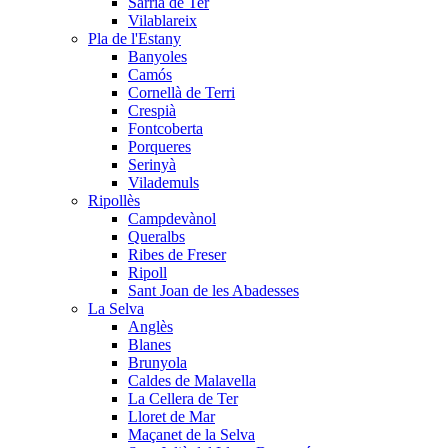
Sarrià de Ter
Vilablareix
Pla de l'Estany
Banyoles
Camós
Cornellà de Terri
Crespià
Fontcoberta
Porqueres
Serinyà
Vilademuls
Ripollès
Campdevànol
Queralbs
Ribes de Freser
Ripoll
Sant Joan de les Abadesses
La Selva
Anglès
Blanes
Brunyola
Caldes de Malavella
La Cellera de Ter
Lloret de Mar
Maçanet de la Selva