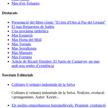
Mas d'en Tolsanes
Destacats
Presentació del llibre-còmic "El tren d'Olot al Pas del Gegant"
El mas Requesens de Salitja
Una proclama simbòlica
Mas Esquerrà
Mas Horta del Molí
Mas Torrada
Mas Serrallonga
Mas Marquès
Mas Formiga
Article de Ricard Teixidor: El Surós de Castanyet, un mas
amb nou segles d’existència
Novetats Editorials
Colònies (i veïnats) industrials de la Selva
Colònies (i veïnats) industrials de la Selva. Notícies, evolució
i protagonistes. Autor: Xavier...
Els molins empordanesos baixmedievals. Propietat, explotació