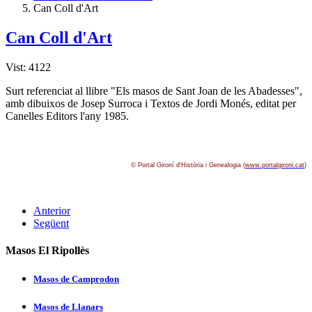
Can Coll d'Art
Can Coll d'Art
Vist: 4122
Surt referenciat al llibre "Els masos de Sant Joan de les Abadesses",
amb dibuixos de Josep Surroca i Textos de Jordi Monés, editat per
Canelles Editors l'any 1985.
© Portal Gironí­ d'Història i Genealogia (
www.portalgironi.cat
)
Anterior
Següent
Masos El Ripollès
Masos de Camprodon
Masos de Llanars