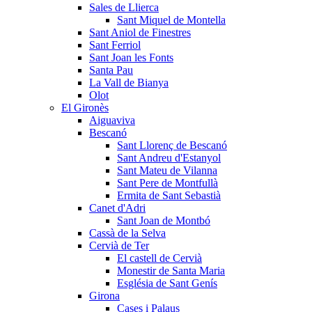
Sales de Llierca
Sant Miquel de Montella
Sant Aniol de Finestres
Sant Ferriol
Sant Joan les Fonts
Santa Pau
La Vall de Bianya
Olot
El Gironès
Aiguaviva
Bescanó
Sant Llorenç de Bescanó
Sant Andreu d'Estanyol
Sant Mateu de Vilanna
Sant Pere de Montfullà
Ermita de Sant Sebastià
Canet d'Adri
Sant Joan de Montbó
Cassà de la Selva
Cervià de Ter
El castell de Cervià
Monestir de Santa Maria
Església de Sant Genís
Girona
Cases i Palaus