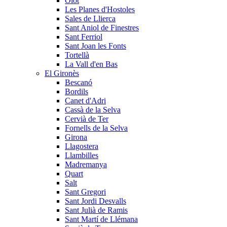
Olot
Les Planes d'Hostoles
Sales de Llierca
Sant Aniol de Finestres
Sant Ferriol
Sant Joan les Fonts
Tortellà
La Vall d'en Bas
El Gironès
Bescanó
Bordils
Canet d'Adri
Cassà de la Selva
Cervià de Ter
Fornells de la Selva
Girona
Llagostera
Llambilles
Madremanya
Quart
Salt
Sant Gregori
Sant Jordi Desvalls
Sant Julià de Ramis
Sant Martí de Llémana