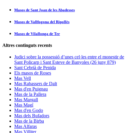
Masos de Sant Joan de les Abadesses
Masos de Vallfogona del Ripollès
Masos de Vilallonga de Ter
Altres continguts recents
Judici sobre la possessió d’unes cel·les entre el monestir de
Sant Policarp i Sant Esteve de Banyoles (26 juny 879)
Sant Cebrià de Penida
Els masos de Roses
Mas Vell
Mas Rabassers de Dalt
Mas d'en Puignau
Mas de la Pallera
Mas Margall
Mas Magí
Mas d'en Godo
Mas dels Bufadors
Mas de la Birba
Mas Alfaras
Mas Villiter