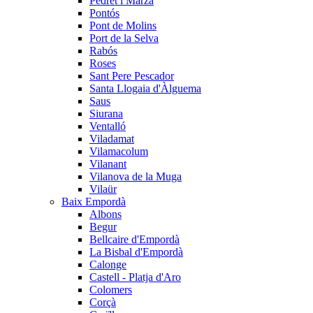
Pedret i Marzà
Pontós
Pont de Molins
Port de la Selva
Rabós
Roses
Sant Pere Pescador
Santa Llogaia d'Àlguema
Saus
Siurana
Ventalló
Viladamat
Vilamacolum
Vilanant
Vilanova de la Muga
Vilaür
Baix Empordà
Albons
Begur
Bellcaire d'Empordà
La Bisbal d'Empordà
Calonge
Castell - Platja d'Aro
Colomers
Corçà