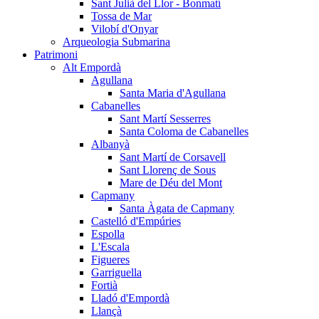
Sant Julià del Llor - Bonmatí
Tossa de Mar
Vilobí d'Onyar
Arqueologia Submarina
Patrimoni
Alt Empordà
Agullana
Santa Maria d'Agullana
Cabanelles
Sant Martí Sesserres
Santa Coloma de Cabanelles
Albanyà
Sant Martí de Corsavell
Sant Llorenç de Sous
Mare de Déu del Mont
Capmany
Santa Àgata de Capmany
Castelló d'Empúries
Espolla
L'Escala
Figueres
Garriguella
Fortià
Lladó d'Empordà
Llançà