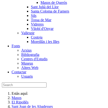
Masos de Querós
Sant Julià del Llor
Santa Coloma de Farners
Sils
Tossa de Mar
Vidreres
Vilobí d'Onyar
Vallespir
Costoja
Moreillàs i les Illes
Fonts
Arxius
Bibliografia
Centres d'Estudis
Museus
Altres Web
Contactar
Usuaris
Estàs aquí:
Masos
El Ripollès
Sant Joan de les Abadesses