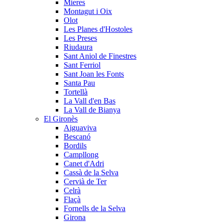
Mieres
Montagut i Oix
Olot
Les Planes d'Hostoles
Les Preses
Riudaura
Sant Aniol de Finestres
Sant Ferriol
Sant Joan les Fonts
Santa Pau
Tortellà
La Vall d'en Bas
La Vall de Bianya
El Gironès
Aiguaviva
Bescanó
Bordils
Campllong
Canet d'Adri
Cassà de la Selva
Cervià de Ter
Celrà
Flaçà
Fornells de la Selva
Girona