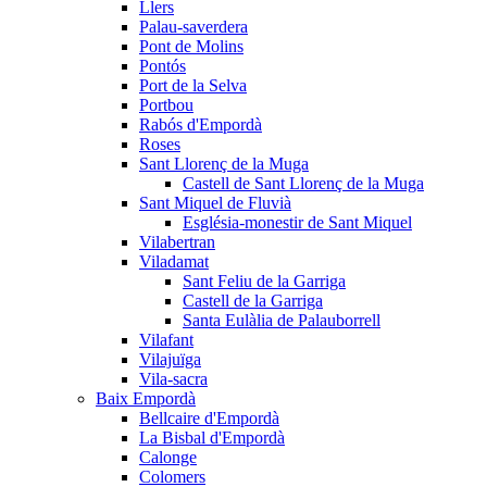
Llers
Palau-saverdera
Pont de Molins
Pontós
Port de la Selva
Portbou
Rabós d'Empordà
Roses
Sant Llorenç de la Muga
Castell de Sant Llorenç de la Muga
Sant Miquel de Fluvià
Església-monestir de Sant Miquel
Vilabertran
Viladamat
Sant Feliu de la Garriga
Castell de la Garriga
Santa Eulàlia de Palauborrell
Vilafant
Vilajuïga
Vila-sacra
Baix Empordà
Bellcaire d'Empordà
La Bisbal d'Empordà
Calonge
Colomers