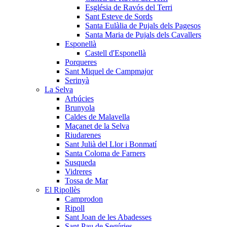
Església de Ravós del Terri
Sant Esteve de Sords
Santa Eulàlia de Pujals dels Pagesos
Santa Maria de Pujals dels Cavallers
Esponellà
Castell d'Esponellà
Porqueres
Sant Miquel de Campmajor
Serinyà
La Selva
Arbúcies
Brunyola
Caldes de Malavella
Maçanet de la Selva
Riudarenes
Sant Julià del Llor i Bonmatí
Santa Coloma de Farners
Susqueda
Vidreres
Tossa de Mar
El Ripollès
Camprodon
Ripoll
Sant Joan de les Abadesses
Sant Pau de Segúries