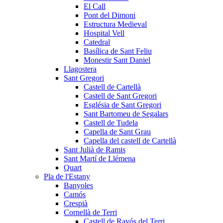
El Call
Pont del Dimoni
Estructura Medieval
Hospital Vell
Catedral
Basílica de Sant Feliu
Monestir Sant Daniel
Llagostera
Sant Gregori
Castell de Cartellà
Castell de Sant Gregori
Església de Sant Gregori
Sant Bartomeu de Segalars
Castell de Tudela
Capella de Sant Grau
Capella del castell de Cartellà
Sant Julià de Ramis
Sant Martí de Llémena
Quart
Pla de l'Estany
Banyoles
Camós
Crespià
Cornellà de Terri
Castell de Ravós del Terri