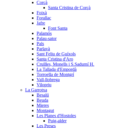
Corçà
Santa Cristina de Corçà
Foixà
Forallac
Jafre
Font Santa
Palamós
Palau-sator
Pals
Parlavà
Sant Feliu de Guíxols
Santa Cristina d'Aro
Cruïlles, Monells i S.Sadurní H.
La Tallada d'Empordà
Torroella de Montgrí
Vall-llobrega
Vilopriu
La Garrotxa
Besalú
Beuda
Mieres
Montagut
Les Planes d'Hostoles
Puig-alder
Les Preses