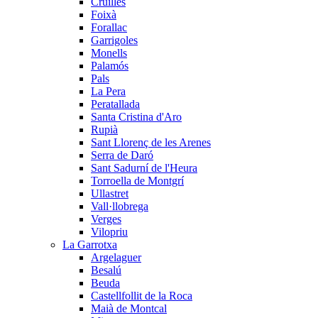
Cruïlles
Foixà
Forallac
Garrigoles
Monells
Palamós
Pals
La Pera
Peratallada
Santa Cristina d'Aro
Rupià
Sant Llorenç de les Arenes
Serra de Daró
Sant Sadurní de l'Heura
Torroella de Montgrí
Ullastret
Vall·llobrega
Verges
Vilopriu
La Garrotxa
Argelaguer
Besalú
Beuda
Castellfollit de la Roca
Maià de Montcal