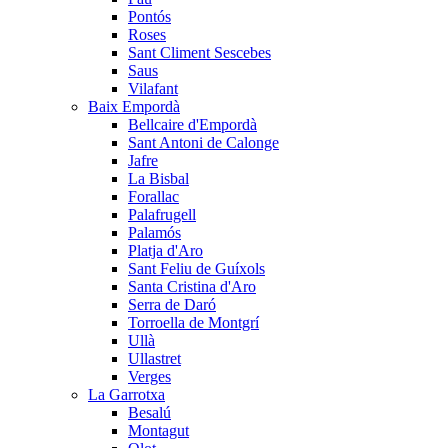
Pontós
Roses
Sant Climent Sescebes
Saus
Vilafant
Baix Empordà
Bellcaire d'Empordà
Sant Antoni de Calonge
Jafre
La Bisbal
Forallac
Palafrugell
Palamós
Platja d'Aro
Sant Feliu de Guíxols
Santa Cristina d'Aro
Serra de Daró
Torroella de Montgrí
Ullà
Ullastret
Verges
La Garrotxa
Besalú
Montagut