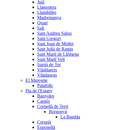
Juià
Llagostera
Llambilles
Madremanya
Quart
Salt
Sant Andreu Salou
Sant Gregori
Sant Joan de Mollet
Sant Julià de Ramis
Sant Martí de Llémena
Sant Martí Vell
Sarrià de Ter
Vilablareix
Viladasens
El Maresme
Palafolls
Pla de l'Estany
Banyoles
Camós
Cornellà de Terri
Borgonyà
La Bastida
Crespià
Esponellà