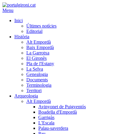
Menu
Inici
Últimes notícies
Editorial
Història
Alt Empordà
Baix Empordà
La Garrotxa
El Gironès
Pla de l'Estany
La Selva
Genealogia
Documents
Terminologia
Territori
Arqueologia
Alt Empordà
Avinyonet de Puigventós
Boadella d'Empordà
Garrigàs
L'Escala
Palau-saverdera
Pau