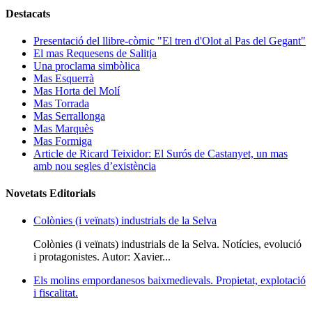
Destacats
Presentació del llibre-còmic "El tren d'Olot al Pas del Gegant"
El mas Requesens de Salitja
Una proclama simbòlica
Mas Esquerrà
Mas Horta del Molí
Mas Torrada
Mas Serrallonga
Mas Marquès
Mas Formiga
Article de Ricard Teixidor: El Surós de Castanyet, un mas
amb nou segles d’existència
Novetats Editorials
Colònies (i veïnats) industrials de la Selva
Colònies (i veïnats) industrials de la Selva. Notícies, evolució
i protagonistes. Autor: Xavier...
Els molins empordanesos baixmedievals. Propietat, explotació
i fiscalitat.