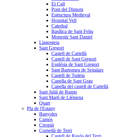
El Call
Pont del Dimoni
Estructura Medieval
Hospital Vell
Catedral
Basílica de Sant Feliu
Monestir Sant Daniel
Llagostera
Sant Gregori
Castell de Cartellà
Castell de Sant Gregori
Església de Sant Gregori
Sant Bartomeu de Segalars
Castell de Tudela
Capella de Sant Grau
Capella del castell de Cartellà
Sant Julià de Ramis
Sant Martí de Llémena
Quart
Pla de l'Estany
Banyoles
Camós
Crespià
Cornellà de Terri
Castell de Ravós del Terri