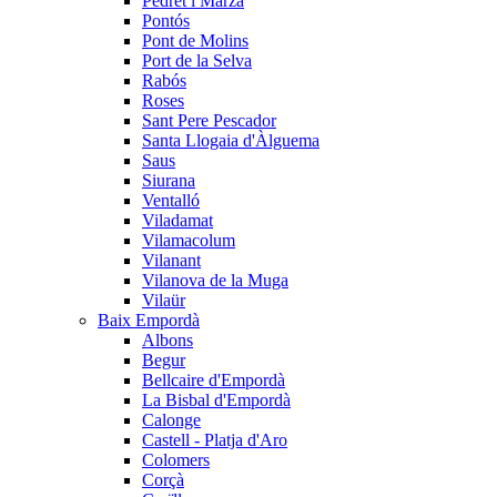
Pedret i Marzà
Pontós
Pont de Molins
Port de la Selva
Rabós
Roses
Sant Pere Pescador
Santa Llogaia d'Àlguema
Saus
Siurana
Ventalló
Viladamat
Vilamacolum
Vilanant
Vilanova de la Muga
Vilaür
Baix Empordà
Albons
Begur
Bellcaire d'Empordà
La Bisbal d'Empordà
Calonge
Castell - Platja d'Aro
Colomers
Corçà