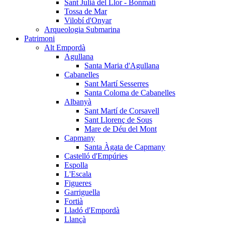
Sant Julià del Llor - Bonmatí
Tossa de Mar
Vilobí d'Onyar
Arqueologia Submarina
Patrimoni
Alt Empordà
Agullana
Santa Maria d'Agullana
Cabanelles
Sant Martí Sesserres
Santa Coloma de Cabanelles
Albanyà
Sant Martí de Corsavell
Sant Llorenç de Sous
Mare de Déu del Mont
Capmany
Santa Àgata de Capmany
Castelló d'Empúries
Espolla
L'Escala
Figueres
Garriguella
Fortià
Lladó d'Empordà
Llançà