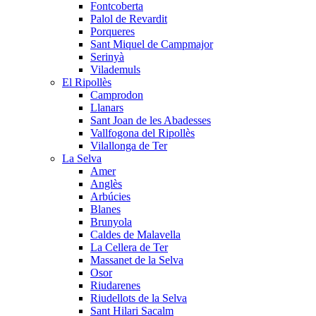
Fontcoberta
Palol de Revardit
Porqueres
Sant Miquel de Campmajor
Serinyà
Vilademuls
El Ripollès
Camprodon
Llanars
Sant Joan de les Abadesses
Vallfogona del Ripollès
Vilallonga de Ter
La Selva
Amer
Anglès
Arbúcies
Blanes
Brunyola
Caldes de Malavella
La Cellera de Ter
Massanet de la Selva
Osor
Riudarenes
Riudellots de la Selva
Sant Hilari Sacalm