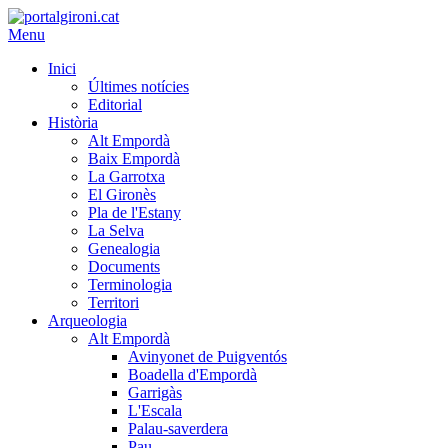
Menu
Inici
Últimes notícies
Editorial
Història
Alt Empordà
Baix Empordà
La Garrotxa
El Gironès
Pla de l'Estany
La Selva
Genealogia
Documents
Terminologia
Territori
Arqueologia
Alt Empordà
Avinyonet de Puigventós
Boadella d'Empordà
Garrigàs
L'Escala
Palau-saverdera
Pau