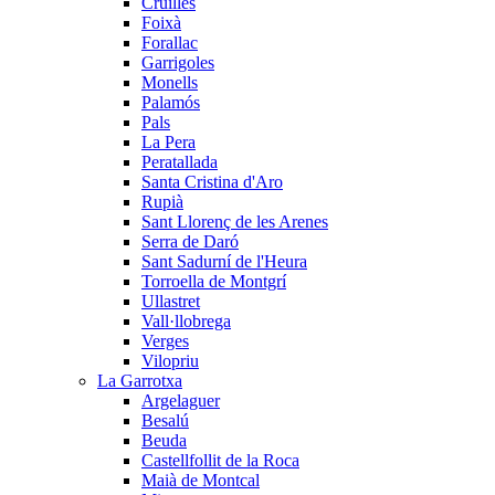
Cruïlles
Foixà
Forallac
Garrigoles
Monells
Palamós
Pals
La Pera
Peratallada
Santa Cristina d'Aro
Rupià
Sant Llorenç de les Arenes
Serra de Daró
Sant Sadurní de l'Heura
Torroella de Montgrí
Ullastret
Vall·llobrega
Verges
Vilopriu
La Garrotxa
Argelaguer
Besalú
Beuda
Castellfollit de la Roca
Maià de Montcal