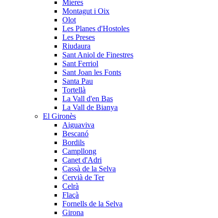
Mieres
Montagut i Oix
Olot
Les Planes d'Hostoles
Les Preses
Riudaura
Sant Aniol de Finestres
Sant Ferriol
Sant Joan les Fonts
Santa Pau
Tortellà
La Vall d'en Bas
La Vall de Bianya
El Gironès
Aiguaviva
Bescanó
Bordils
Campllong
Canet d'Adri
Cassà de la Selva
Cervià de Ter
Celrà
Flaçà
Fornells de la Selva
Girona