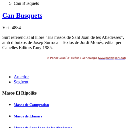
Can Busquets
Can Busquets
Vist: 4884
Surt referenciat al llibre "Els masos de Sant Joan de les Abadesses",
amb dibuixos de Josep Surroca i Textos de Jordi Monés, editat per
Canelles Editors l'any 1985.
© Portal Gironí­ d'Història i Genealogia (
www.portalgironi.cat
)
Anterior
Següent
Masos El Ripollès
Masos de Camprodon
Masos de Llanars
Masos de Sant Joan de les Abadesses