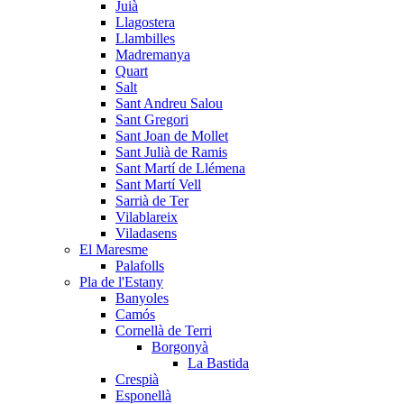
Juià
Llagostera
Llambilles
Madremanya
Quart
Salt
Sant Andreu Salou
Sant Gregori
Sant Joan de Mollet
Sant Julià de Ramis
Sant Martí de Llémena
Sant Martí Vell
Sarrià de Ter
Vilablareix
Viladasens
El Maresme
Palafolls
Pla de l'Estany
Banyoles
Camós
Cornellà de Terri
Borgonyà
La Bastida
Crespià
Esponellà