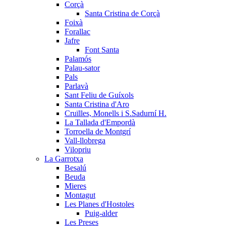
Corçà
Santa Cristina de Corçà
Foixà
Forallac
Jafre
Font Santa
Palamós
Palau-sator
Pals
Parlavà
Sant Feliu de Guíxols
Santa Cristina d'Aro
Cruïlles, Monells i S.Sadurní H.
La Tallada d'Empordà
Torroella de Montgrí
Vall-llobrega
Vilopriu
La Garrotxa
Besalú
Beuda
Mieres
Montagut
Les Planes d'Hostoles
Puig-alder
Les Preses