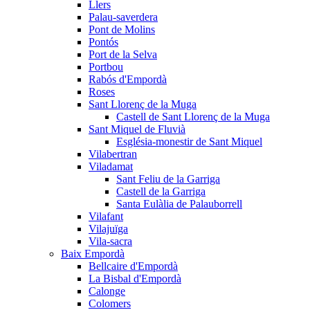
Llers
Palau-saverdera
Pont de Molins
Pontós
Port de la Selva
Portbou
Rabós d'Empordà
Roses
Sant Llorenç de la Muga
Castell de Sant Llorenç de la Muga
Sant Miquel de Fluvià
Església-monestir de Sant Miquel
Vilabertran
Viladamat
Sant Feliu de la Garriga
Castell de la Garriga
Santa Eulàlia de Palauborrell
Vilafant
Vilajuïga
Vila-sacra
Baix Empordà
Bellcaire d'Empordà
La Bisbal d'Empordà
Calonge
Colomers