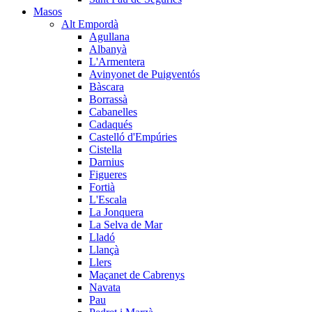
Masos
Alt Empordà
Agullana
Albanyà
L'Armentera
Avinyonet de Puigventós
Bàscara
Borrassà
Cabanelles
Cadaqués
Castelló d'Empúries
Cistella
Darnius
Figueres
Fortià
L'Escala
La Jonquera
La Selva de Mar
Lladó
Llançà
Llers
Maçanet de Cabrenys
Navata
Pau