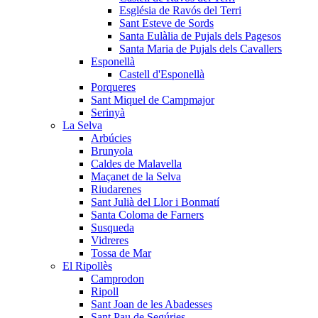
Església de Ravós del Terri
Sant Esteve de Sords
Santa Eulàlia de Pujals dels Pagesos
Santa Maria de Pujals dels Cavallers
Esponellà
Castell d'Esponellà
Porqueres
Sant Miquel de Campmajor
Serinyà
La Selva
Arbúcies
Brunyola
Caldes de Malavella
Maçanet de la Selva
Riudarenes
Sant Julià del Llor i Bonmatí
Santa Coloma de Farners
Susqueda
Vidreres
Tossa de Mar
El Ripollès
Camprodon
Ripoll
Sant Joan de les Abadesses
Sant Pau de Segúries