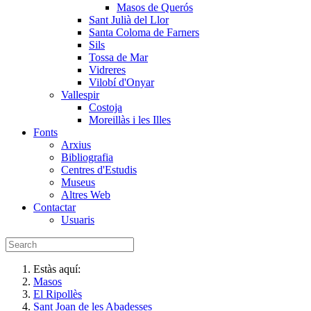
Masos de Querós
Sant Julià del Llor
Santa Coloma de Farners
Sils
Tossa de Mar
Vidreres
Vilobí d'Onyar
Vallespir
Costoja
Moreillàs i les Illes
Fonts
Arxius
Bibliografia
Centres d'Estudis
Museus
Altres Web
Contactar
Usuaris
Estàs aquí:
Masos
El Ripollès
Sant Joan de les Abadesses