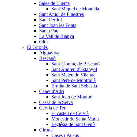
Sales de Llierca
Sant Miquel de Montella
Sant Aniol de Finestres
Sant Ferriol
Sant Joan les Fonts
Santa Pau
La Vall de Bianya
Olot
El Gironès
Aiguaviva
Bescanó
Sant Llorenç de Bescanó
Sant Andreu d'Estanyol
Sant Mateu de Vilanna
Sant Pere de Montfullà
Ermita de Sant Sebastià
Canet d'Adri
Sant Joan de Montbó
Cassà de la Selva
Cervià de Ter
El castell de Cervià
Monestir de Santa Maria
Església de Sant Genís
Girona
Cases i Palaus