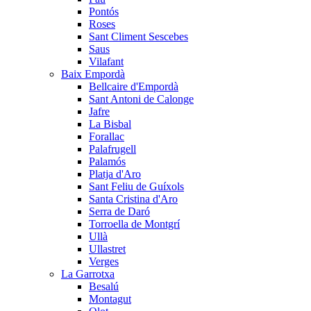
Pontós
Roses
Sant Climent Sescebes
Saus
Vilafant
Baix Empordà
Bellcaire d'Empordà
Sant Antoni de Calonge
Jafre
La Bisbal
Forallac
Palafrugell
Palamós
Platja d'Aro
Sant Feliu de Guíxols
Santa Cristina d'Aro
Serra de Daró
Torroella de Montgrí
Ullà
Ullastret
Verges
La Garrotxa
Besalú
Montagut