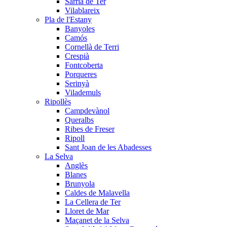
Sarrià de Ter
Vilablareix
Pla de l'Estany
Banyoles
Camós
Cornellà de Terri
Crespià
Fontcoberta
Porqueres
Serinyà
Vilademuls
Ripollès
Campdevànol
Queralbs
Ribes de Freser
Ripoll
Sant Joan de les Abadesses
La Selva
Anglès
Blanes
Brunyola
Caldes de Malavella
La Cellera de Ter
Lloret de Mar
Maçanet de la Selva