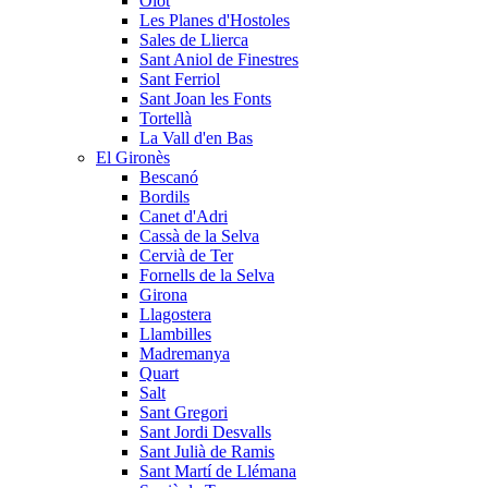
Olot
Les Planes d'Hostoles
Sales de Llierca
Sant Aniol de Finestres
Sant Ferriol
Sant Joan les Fonts
Tortellà
La Vall d'en Bas
El Gironès
Bescanó
Bordils
Canet d'Adri
Cassà de la Selva
Cervià de Ter
Fornells de la Selva
Girona
Llagostera
Llambilles
Madremanya
Quart
Salt
Sant Gregori
Sant Jordi Desvalls
Sant Julià de Ramis
Sant Martí de Llémana