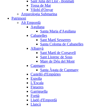
Sant Julià del Llor - Bonmatí
Tossa de Mar
Vilobí d'Onyar
Arqueologia Submarina
Patrimoni
Alt Empordà
Agullana
Santa Maria d'Agullana
Cabanelles
Sant Martí Sesserres
Santa Coloma de Cabanelles
Albanyà
Sant Martí de Corsavell
Sant Llorenç de Sous
Mare de Déu del Mont
Capmany
Santa Àgata de Capmany
Castelló d'Empúries
Espolla
L'Escala
Figueres
Garriguella
Fortià
Lladó d'Empordà
Llançà