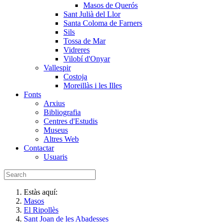
Masos de Querós
Sant Julià del Llor
Santa Coloma de Farners
Sils
Tossa de Mar
Vidreres
Vilobí d'Onyar
Vallespir
Costoja
Moreillàs i les Illes
Fonts
Arxius
Bibliografia
Centres d'Estudis
Museus
Altres Web
Contactar
Usuaris
Estàs aquí:
Masos
El Ripollès
Sant Joan de les Abadesses