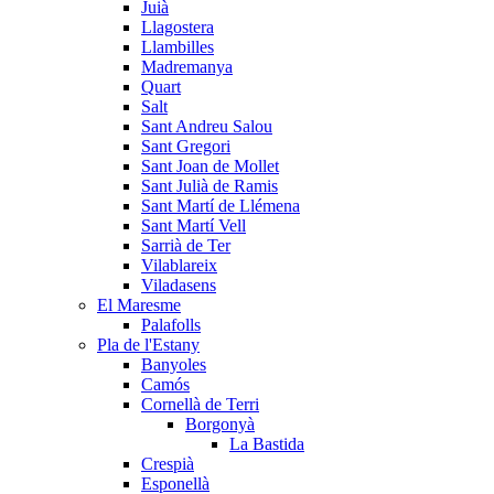
Juià
Llagostera
Llambilles
Madremanya
Quart
Salt
Sant Andreu Salou
Sant Gregori
Sant Joan de Mollet
Sant Julià de Ramis
Sant Martí de Llémena
Sant Martí Vell
Sarrià de Ter
Vilablareix
Viladasens
El Maresme
Palafolls
Pla de l'Estany
Banyoles
Camós
Cornellà de Terri
Borgonyà
La Bastida
Crespià
Esponellà