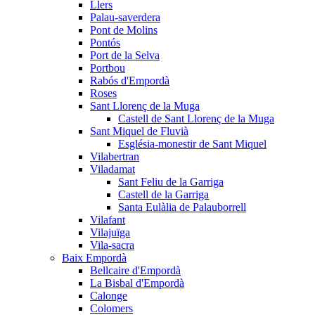
Llers
Palau-saverdera
Pont de Molins
Pontós
Port de la Selva
Portbou
Rabós d'Empordà
Roses
Sant Llorenç de la Muga
Castell de Sant Llorenç de la Muga
Sant Miquel de Fluvià
Església-monestir de Sant Miquel
Vilabertran
Viladamat
Sant Feliu de la Garriga
Castell de la Garriga
Santa Eulàlia de Palauborrell
Vilafant
Vilajuïga
Vila-sacra
Baix Empordà
Bellcaire d'Empordà
La Bisbal d'Empordà
Calonge
Colomers