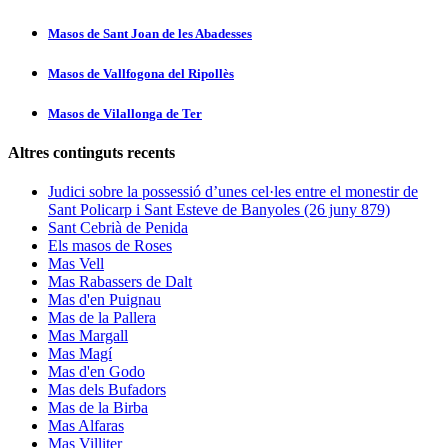
Masos de Sant Joan de les Abadesses
Masos de Vallfogona del Ripollès
Masos de Vilallonga de Ter
Altres continguts recents
Judici sobre la possessió d’unes cel·les entre el monestir de
Sant Policarp i Sant Esteve de Banyoles (26 juny 879)
Sant Cebrià de Penida
Els masos de Roses
Mas Vell
Mas Rabassers de Dalt
Mas d'en Puignau
Mas de la Pallera
Mas Margall
Mas Magí
Mas d'en Godo
Mas dels Bufadors
Mas de la Birba
Mas Alfaras
Mas Villiter