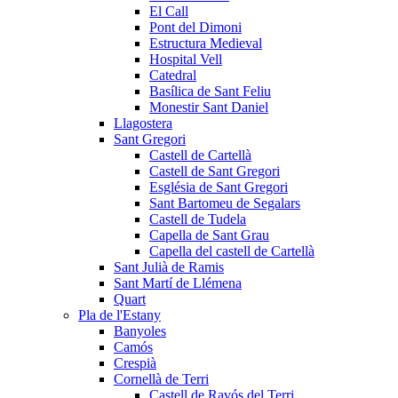
El Call
Pont del Dimoni
Estructura Medieval
Hospital Vell
Catedral
Basílica de Sant Feliu
Monestir Sant Daniel
Llagostera
Sant Gregori
Castell de Cartellà
Castell de Sant Gregori
Església de Sant Gregori
Sant Bartomeu de Segalars
Castell de Tudela
Capella de Sant Grau
Capella del castell de Cartellà
Sant Julià de Ramis
Sant Martí de Llémena
Quart
Pla de l'Estany
Banyoles
Camós
Crespià
Cornellà de Terri
Castell de Ravós del Terri