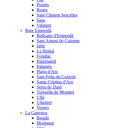
Pontós
Roses
Sant Climent Sescebes
Saus
Vilafant
Baix Empordà
Bellcaire d'Empordà
Sant Antoni de Calonge
Jafre
La Bisbal
Forallac
Palafrugell
Palamós
Platja d'Aro
Sant Feliu de Guíxols
Santa Cristina d'Aro
Serra de Daró
Torroella de Montgrí
Ullà
Ullastret
Verges
La Garrotxa
Besalú
Montagut