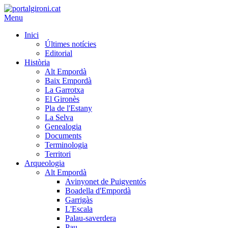
Menu
Inici
Últimes notícies
Editorial
Història
Alt Empordà
Baix Empordà
La Garrotxa
El Gironès
Pla de l'Estany
La Selva
Genealogia
Documents
Terminologia
Territori
Arqueologia
Alt Empordà
Avinyonet de Puigventós
Boadella d'Empordà
Garrigàs
L'Escala
Palau-saverdera
Pau