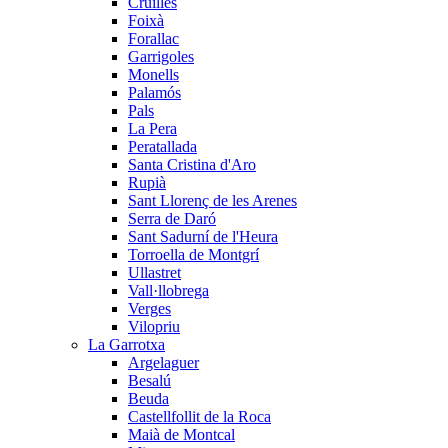
Cruïlles
Foixà
Forallac
Garrigoles
Monells
Palamós
Pals
La Pera
Peratallada
Santa Cristina d'Aro
Rupià
Sant Llorenç de les Arenes
Serra de Daró
Sant Sadurní de l'Heura
Torroella de Montgrí
Ullastret
Vall·llobrega
Verges
Vilopriu
La Garrotxa
Argelaguer
Besalú
Beuda
Castellfollit de la Roca
Maià de Montcal