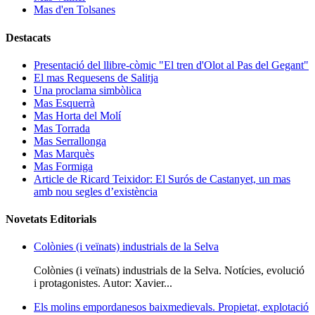
Mas d'en Tolsanes
Destacats
Presentació del llibre-còmic "El tren d'Olot al Pas del Gegant"
El mas Requesens de Salitja
Una proclama simbòlica
Mas Esquerrà
Mas Horta del Molí
Mas Torrada
Mas Serrallonga
Mas Marquès
Mas Formiga
Article de Ricard Teixidor: El Surós de Castanyet, un mas
amb nou segles d’existència
Novetats Editorials
Colònies (i veïnats) industrials de la Selva
Colònies (i veïnats) industrials de la Selva. Notícies, evolució
i protagonistes. Autor: Xavier...
Els molins empordanesos baixmedievals. Propietat, explotació