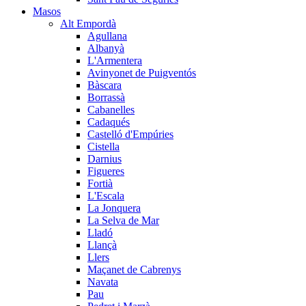
Masos
Alt Empordà
Agullana
Albanyà
L'Armentera
Avinyonet de Puigventós
Bàscara
Borrassà
Cabanelles
Cadaqués
Castelló d'Empúries
Cistella
Darnius
Figueres
Fortià
L'Escala
La Jonquera
La Selva de Mar
Lladó
Llançà
Llers
Maçanet de Cabrenys
Navata
Pau