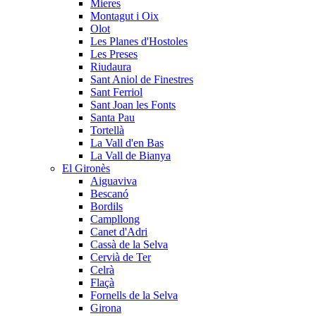
Mieres
Montagut i Oix
Olot
Les Planes d'Hostoles
Les Preses
Riudaura
Sant Aniol de Finestres
Sant Ferriol
Sant Joan les Fonts
Santa Pau
Tortellà
La Vall d'en Bas
La Vall de Bianya
El Gironès
Aiguaviva
Bescanó
Bordils
Campllong
Canet d'Adri
Cassà de la Selva
Cervià de Ter
Celrà
Flaçà
Fornells de la Selva
Girona