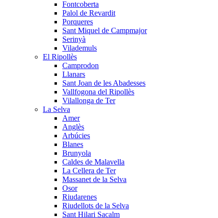
Fontcoberta
Palol de Revardit
Porqueres
Sant Miquel de Campmajor
Serinyà
Vilademuls
El Ripollès
Camprodon
Llanars
Sant Joan de les Abadesses
Vallfogona del Ripollès
Vilallonga de Ter
La Selva
Amer
Anglès
Arbúcies
Blanes
Brunyola
Caldes de Malavella
La Cellera de Ter
Massanet de la Selva
Osor
Riudarenes
Riudellots de la Selva
Sant Hilari Sacalm