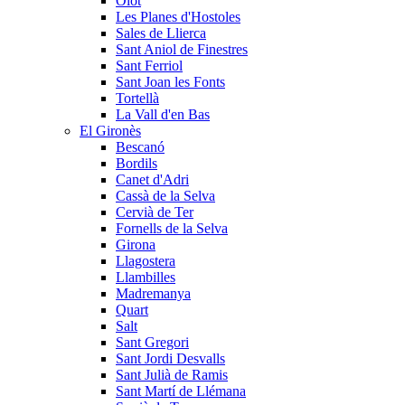
Olot
Les Planes d'Hostoles
Sales de Llierca
Sant Aniol de Finestres
Sant Ferriol
Sant Joan les Fonts
Tortellà
La Vall d'en Bas
El Gironès
Bescanó
Bordils
Canet d'Adri
Cassà de la Selva
Cervià de Ter
Fornells de la Selva
Girona
Llagostera
Llambilles
Madremanya
Quart
Salt
Sant Gregori
Sant Jordi Desvalls
Sant Julià de Ramis
Sant Martí de Llémana