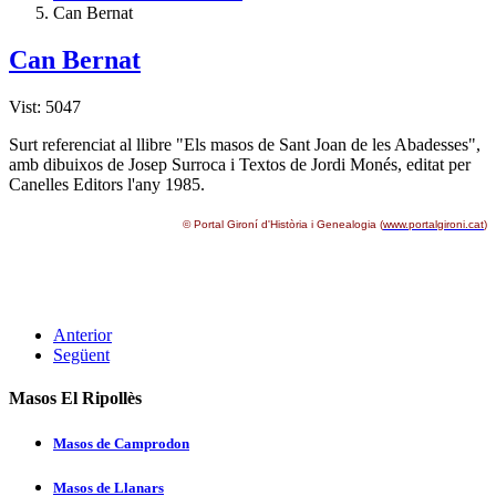
Can Bernat
Can Bernat
Vist: 5047
Surt referenciat al llibre "Els masos de Sant Joan de les Abadesses",
amb dibuixos de Josep Surroca i Textos de Jordi Monés, editat per
Canelles Editors l'any 1985.
© Portal Gironí­ d'Història i Genealogia (
www.portalgironi.cat
)
Anterior
Següent
Masos El Ripollès
Masos de Camprodon
Masos de Llanars