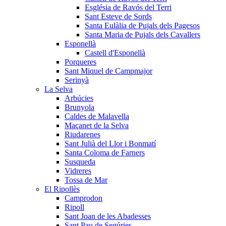
Església de Ravós del Terri
Sant Esteve de Sords
Santa Eulàlia de Pujals dels Pagesos
Santa Maria de Pujals dels Cavallers
Esponellà
Castell d'Esponellà
Porqueres
Sant Miquel de Campmajor
Serinyà
La Selva
Arbúcies
Brunyola
Caldes de Malavella
Maçanet de la Selva
Riudarenes
Sant Julià del Llor i Bonmatí
Santa Coloma de Farners
Susqueda
Vidreres
Tossa de Mar
El Ripollès
Camprodon
Ripoll
Sant Joan de les Abadesses
Sant Pau de Segúries