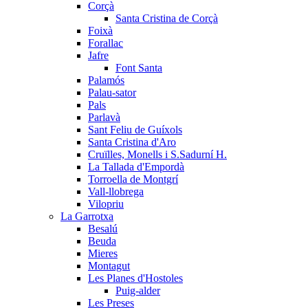
Corçà
Santa Cristina de Corçà
Foixà
Forallac
Jafre
Font Santa
Palamós
Palau-sator
Pals
Parlavà
Sant Feliu de Guíxols
Santa Cristina d'Aro
Cruïlles, Monells i S.Sadurní H.
La Tallada d'Empordà
Torroella de Montgrí
Vall-llobrega
Vilopriu
La Garrotxa
Besalú
Beuda
Mieres
Montagut
Les Planes d'Hostoles
Puig-alder
Les Preses