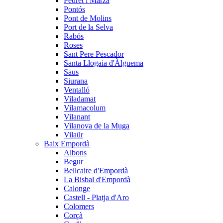
Pedret i Marzà
Pontós
Pont de Molins
Port de la Selva
Rabós
Roses
Sant Pere Pescador
Santa Llogaia d'Àlguema
Saus
Siurana
Ventalló
Viladamat
Vilamacolum
Vilanant
Vilanova de la Muga
Vilaür
Baix Empordà
Albons
Begur
Bellcaire d'Empordà
La Bisbal d'Empordà
Calonge
Castell - Platja d'Aro
Colomers
Corçà