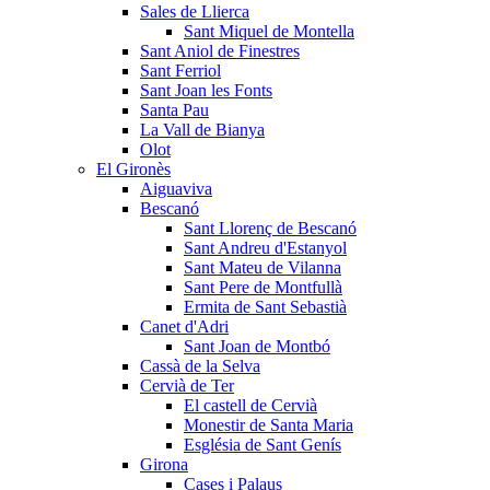
Sales de Llierca
Sant Miquel de Montella
Sant Aniol de Finestres
Sant Ferriol
Sant Joan les Fonts
Santa Pau
La Vall de Bianya
Olot
El Gironès
Aiguaviva
Bescanó
Sant Llorenç de Bescanó
Sant Andreu d'Estanyol
Sant Mateu de Vilanna
Sant Pere de Montfullà
Ermita de Sant Sebastià
Canet d'Adri
Sant Joan de Montbó
Cassà de la Selva
Cervià de Ter
El castell de Cervià
Monestir de Santa Maria
Església de Sant Genís
Girona
Cases i Palaus