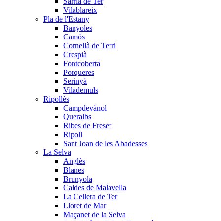
Sarrià de Ter
Vilablareix
Pla de l'Estany
Banyoles
Camós
Cornellà de Terri
Crespià
Fontcoberta
Porqueres
Serinyà
Vilademuls
Ripollès
Campdevànol
Queralbs
Ribes de Freser
Ripoll
Sant Joan de les Abadesses
La Selva
Anglès
Blanes
Brunyola
Caldes de Malavella
La Cellera de Ter
Lloret de Mar
Maçanet de la Selva