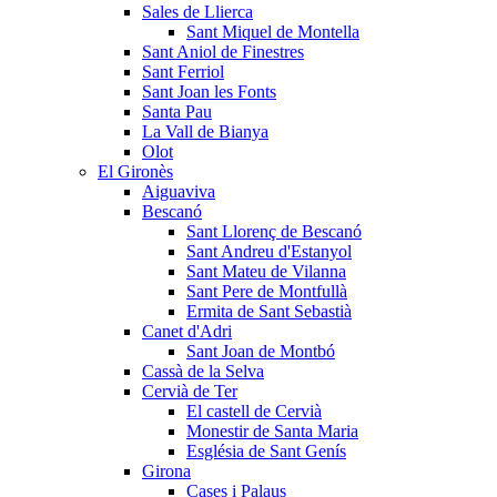
Sales de Llierca
Sant Miquel de Montella
Sant Aniol de Finestres
Sant Ferriol
Sant Joan les Fonts
Santa Pau
La Vall de Bianya
Olot
El Gironès
Aiguaviva
Bescanó
Sant Llorenç de Bescanó
Sant Andreu d'Estanyol
Sant Mateu de Vilanna
Sant Pere de Montfullà
Ermita de Sant Sebastià
Canet d'Adri
Sant Joan de Montbó
Cassà de la Selva
Cervià de Ter
El castell de Cervià
Monestir de Santa Maria
Església de Sant Genís
Girona
Cases i Palaus