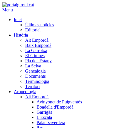
Menu
Inici
Últimes notícies
Editorial
Història
Alt Empordà
Baix Empordà
La Garrotxa
El Gironès
Pla de l'Estany
La Selva
Genealogia
Documents
Terminologia
Territori
Arqueologia
Alt Empordà
Avinyonet de Puigventós
Boadella d'Empordà
Garrigàs
L'Escala
Palau-saverdera
Pau