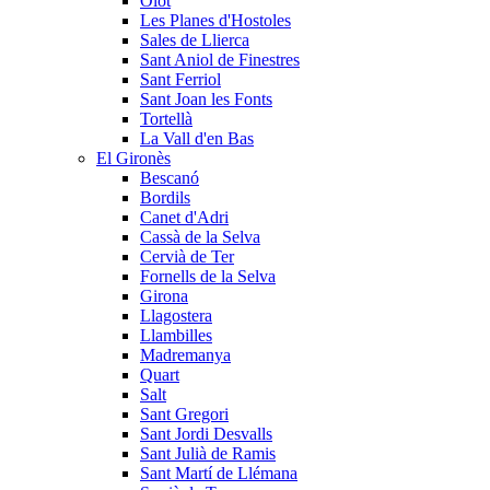
Olot
Les Planes d'Hostoles
Sales de Llierca
Sant Aniol de Finestres
Sant Ferriol
Sant Joan les Fonts
Tortellà
La Vall d'en Bas
El Gironès
Bescanó
Bordils
Canet d'Adri
Cassà de la Selva
Cervià de Ter
Fornells de la Selva
Girona
Llagostera
Llambilles
Madremanya
Quart
Salt
Sant Gregori
Sant Jordi Desvalls
Sant Julià de Ramis
Sant Martí de Llémana