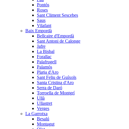
Pontós
Roses
Sant Climent Sescebes
Saus
Vilafant
Baix Empordà
Bellcaire d'Empordà
Sant Antoni de Calonge
Jafre
La Bisbal
Forallac
Palafrugell
Palamós
Platja d'Aro
Sant Feliu de Guíxols
Santa Cristina d'Aro
Serra de Daró
Torroella de Montgrí
Ullà
Ullastret
Verges
La Garrotxa
Besalú
Montagut