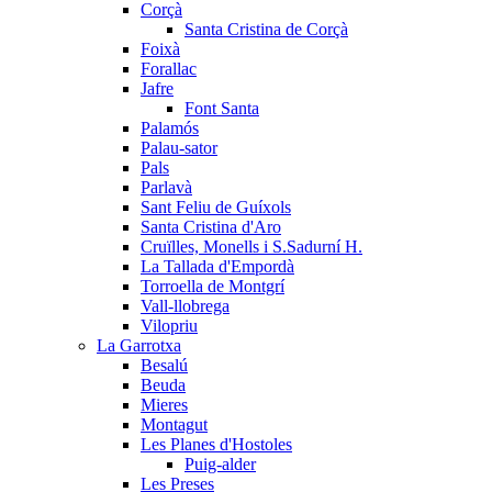
Corçà
Santa Cristina de Corçà
Foixà
Forallac
Jafre
Font Santa
Palamós
Palau-sator
Pals
Parlavà
Sant Feliu de Guíxols
Santa Cristina d'Aro
Cruïlles, Monells i S.Sadurní H.
La Tallada d'Empordà
Torroella de Montgrí
Vall-llobrega
Vilopriu
La Garrotxa
Besalú
Beuda
Mieres
Montagut
Les Planes d'Hostoles
Puig-alder
Les Preses