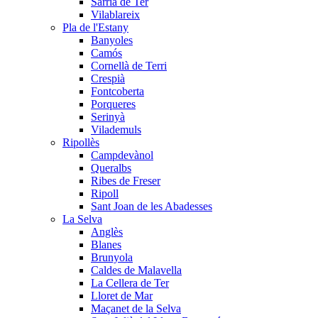
Sarrià de Ter
Vilablareix
Pla de l'Estany
Banyoles
Camós
Cornellà de Terri
Crespià
Fontcoberta
Porqueres
Serinyà
Vilademuls
Ripollès
Campdevànol
Queralbs
Ribes de Freser
Ripoll
Sant Joan de les Abadesses
La Selva
Anglès
Blanes
Brunyola
Caldes de Malavella
La Cellera de Ter
Lloret de Mar
Maçanet de la Selva