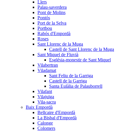
Llers
Palau-saverdera
Pont de Molins
Pontós
Port de la Selva
Portbou
Rabós d'Empordà
Roses
Sant Llorenç de la Muga
Castell de Sant Llorenç de la Muga
Sant Miquel de Fluvià
Església-monestir de Sant Miquel
Vilabertran
Viladamat
Sant Feliu de la Garriga
Castell de la Garriga
Santa Eulàlia de Palauborrell
Vilafant
Vilajuïga
Vila-sacra
Baix Empordà
Bellcaire d'Empordà
La Bisbal d'Empordà
Calonge
Colomers