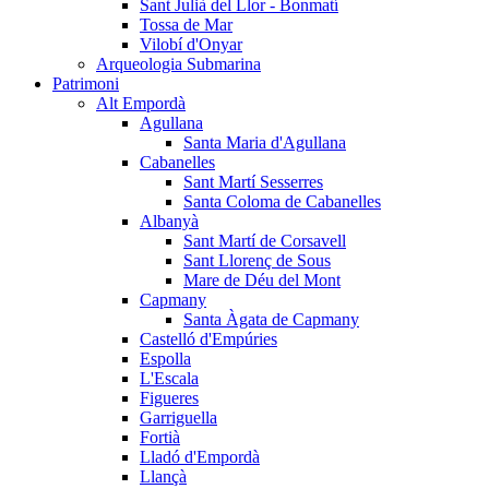
Sant Julià del Llor - Bonmatí
Tossa de Mar
Vilobí d'Onyar
Arqueologia Submarina
Patrimoni
Alt Empordà
Agullana
Santa Maria d'Agullana
Cabanelles
Sant Martí Sesserres
Santa Coloma de Cabanelles
Albanyà
Sant Martí de Corsavell
Sant Llorenç de Sous
Mare de Déu del Mont
Capmany
Santa Àgata de Capmany
Castelló d'Empúries
Espolla
L'Escala
Figueres
Garriguella
Fortià
Lladó d'Empordà
Llançà