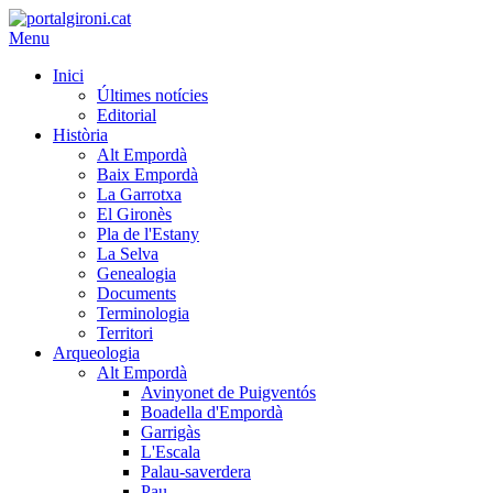
Menu
Inici
Últimes notícies
Editorial
Història
Alt Empordà
Baix Empordà
La Garrotxa
El Gironès
Pla de l'Estany
La Selva
Genealogia
Documents
Terminologia
Territori
Arqueologia
Alt Empordà
Avinyonet de Puigventós
Boadella d'Empordà
Garrigàs
L'Escala
Palau-saverdera
Pau