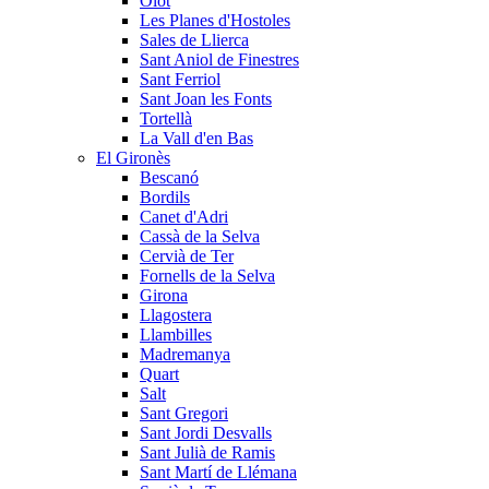
Olot
Les Planes d'Hostoles
Sales de Llierca
Sant Aniol de Finestres
Sant Ferriol
Sant Joan les Fonts
Tortellà
La Vall d'en Bas
El Gironès
Bescanó
Bordils
Canet d'Adri
Cassà de la Selva
Cervià de Ter
Fornells de la Selva
Girona
Llagostera
Llambilles
Madremanya
Quart
Salt
Sant Gregori
Sant Jordi Desvalls
Sant Julià de Ramis
Sant Martí de Llémana