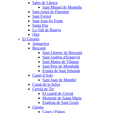
Sales de Llierca
Sant Miquel de Montella
Sant Aniol de Finestres
Sant Ferriol
Sant Joan les Fonts
Santa Pau
La Vall de Bianya
Olot
El Gironès
Aiguaviva
Bescanó
Sant Llorenç de Bescanó
Sant Andreu d'Estanyol
Sant Mateu de Vilanna
Sant Pere de Montfullà
Ermita de Sant Sebastià
Canet d'Adri
Sant Joan de Montbó
Cassà de la Selva
Cervià de Ter
El castell de Cervià
Monestir de Santa Maria
Església de Sant Genís
Girona
Cases i Palaus