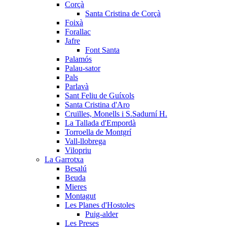
Corçà
Santa Cristina de Corçà
Foixà
Forallac
Jafre
Font Santa
Palamós
Palau-sator
Pals
Parlavà
Sant Feliu de Guíxols
Santa Cristina d'Aro
Cruïlles, Monells i S.Sadurní H.
La Tallada d'Empordà
Torroella de Montgrí
Vall-llobrega
Vilopriu
La Garrotxa
Besalú
Beuda
Mieres
Montagut
Les Planes d'Hostoles
Puig-alder
Les Preses