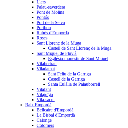
Llers
Palau-saverdera
Pont de Molins
Pontós
Port de la Selva
Portbou
Rabós d'Empordà
Roses
Sant Llorenç de la Muga
Castell de Sant Llorenç de la Muga
Sant Miquel de Fluvià
Església-monestir de Sant Miquel
Vilabertran
Viladamat
Sant Feliu de la Garriga
Castell de la Garriga
Santa Eulàlia de Palauborrell
Vilafant
Vilajuïga
Vila-sacra
Baix Empordà
Bellcaire d'Empordà
La Bisbal d'Empordà
Calonge
Colomers