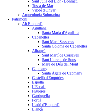
Sant Julià del Llor - Bonmatí
Tossa de Mar
Vilobí d'Onyar
Arqueologia Submarina
Patrimoni
Alt Empordà
Agullana
Santa Maria d'Agullana
Cabanelles
Sant Martí Sesserres
Santa Coloma de Cabanelles
Albanyà
Sant Martí de Corsavell
Sant Llorenç de Sous
Mare de Déu del Mont
Capmany
Santa Àgata de Capmany
Castelló d'Empúries
Espolla
L'Escala
Figueres
Garriguella
Fortià
Lladó d'Empordà
Llançà