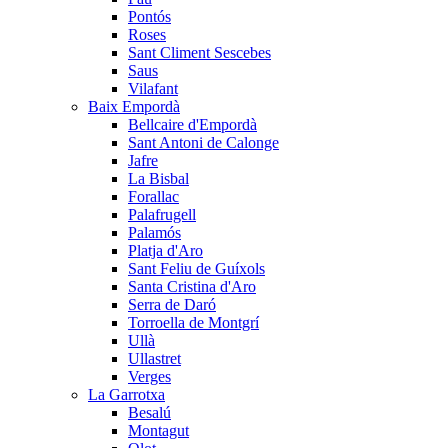
Pontós
Roses
Sant Climent Sescebes
Saus
Vilafant
Baix Empordà
Bellcaire d'Empordà
Sant Antoni de Calonge
Jafre
La Bisbal
Forallac
Palafrugell
Palamós
Platja d'Aro
Sant Feliu de Guíxols
Santa Cristina d'Aro
Serra de Daró
Torroella de Montgrí
Ullà
Ullastret
Verges
La Garrotxa
Besalú
Montagut