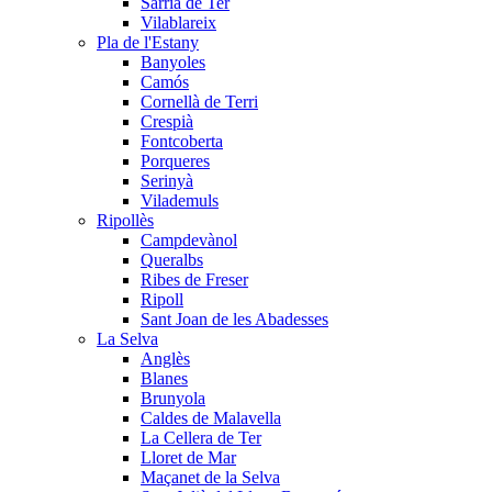
Sarrià de Ter
Vilablareix
Pla de l'Estany
Banyoles
Camós
Cornellà de Terri
Crespià
Fontcoberta
Porqueres
Serinyà
Vilademuls
Ripollès
Campdevànol
Queralbs
Ribes de Freser
Ripoll
Sant Joan de les Abadesses
La Selva
Anglès
Blanes
Brunyola
Caldes de Malavella
La Cellera de Ter
Lloret de Mar
Maçanet de la Selva