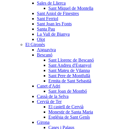
Sales de Llierca
Sant Miquel de Montella
Sant Aniol de Finestres
Sant Ferriol
Sant Joan les Fonts
Santa Pau
La Vall de Bianya
Olot
El Gironès
Aiguaviva
Bescanó
Sant Llorenç de Bescanó
Sant Andreu d'Estanyol
Sant Mateu de Vilanna
Sant Pere de Montfullà
Ermita de Sant Sebastià
Canet d'Adri
Sant Joan de Montbó
Cassà de la Selva
Cervià de Ter
El castell de Cervià
Monestir de Santa Maria
Església de Sant Genís
Girona
Cases i Palaus