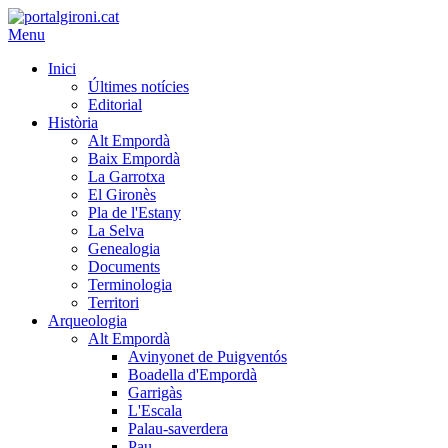
Menu
Inici
Últimes notícies
Editorial
Història
Alt Empordà
Baix Empordà
La Garrotxa
El Gironès
Pla de l'Estany
La Selva
Genealogia
Documents
Terminologia
Territori
Arqueologia
Alt Empordà
Avinyonet de Puigventós
Boadella d'Empordà
Garrigàs
L'Escala
Palau-saverdera
Pau