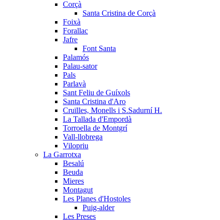
Corçà
Santa Cristina de Corçà
Foixà
Forallac
Jafre
Font Santa
Palamós
Palau-sator
Pals
Parlavà
Sant Feliu de Guíxols
Santa Cristina d'Aro
Cruïlles, Monells i S.Sadurní H.
La Tallada d'Empordà
Torroella de Montgrí
Vall-llobrega
Vilopriu
La Garrotxa
Besalú
Beuda
Mieres
Montagut
Les Planes d'Hostoles
Puig-alder
Les Preses