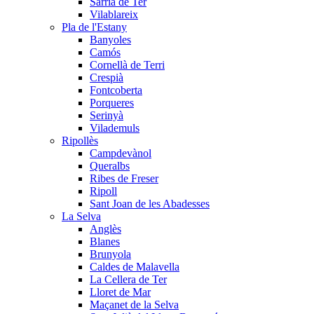
Sarrià de Ter
Vilablareix
Pla de l'Estany
Banyoles
Camós
Cornellà de Terri
Crespià
Fontcoberta
Porqueres
Serinyà
Vilademuls
Ripollès
Campdevànol
Queralbs
Ribes de Freser
Ripoll
Sant Joan de les Abadesses
La Selva
Anglès
Blanes
Brunyola
Caldes de Malavella
La Cellera de Ter
Lloret de Mar
Maçanet de la Selva