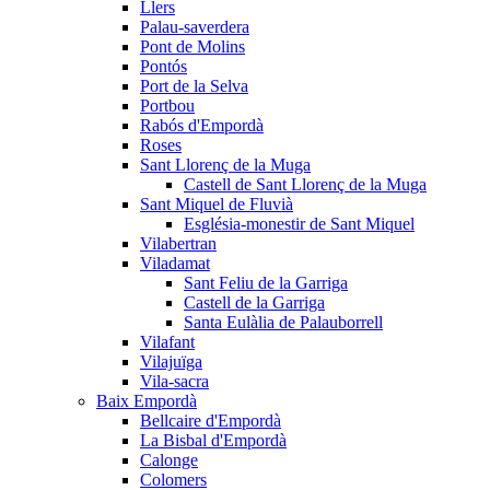
Llers
Palau-saverdera
Pont de Molins
Pontós
Port de la Selva
Portbou
Rabós d'Empordà
Roses
Sant Llorenç de la Muga
Castell de Sant Llorenç de la Muga
Sant Miquel de Fluvià
Església-monestir de Sant Miquel
Vilabertran
Viladamat
Sant Feliu de la Garriga
Castell de la Garriga
Santa Eulàlia de Palauborrell
Vilafant
Vilajuïga
Vila-sacra
Baix Empordà
Bellcaire d'Empordà
La Bisbal d'Empordà
Calonge
Colomers