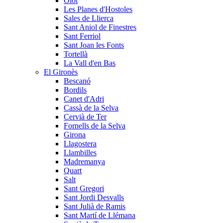
Olot
Les Planes d'Hostoles
Sales de Llierca
Sant Aniol de Finestres
Sant Ferriol
Sant Joan les Fonts
Tortellà
La Vall d'en Bas
El Gironès
Bescanó
Bordils
Canet d'Adri
Cassà de la Selva
Cervià de Ter
Fornells de la Selva
Girona
Llagostera
Llambilles
Madremanya
Quart
Salt
Sant Gregori
Sant Jordi Desvalls
Sant Julià de Ramis
Sant Martí de Llémana