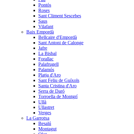
Pontós
Roses
Sant Climent Sescebes
Saus
Vilafant
Baix Empordà
Bellcaire d'Empordà
Sant Antoni de Calonge
Jafre
La Bisbal
Forallac
Palafrugell
Palamós
Platja d'Aro
Sant Feliu de Guíxols
Santa Cristina d'Aro
Serra de Daró
Torroella de Montgrí
Ullà
Ullastret
Verges
La Garrotxa
Besalú
Montagut