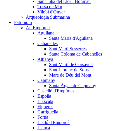
Sant Julià del Llor - Bonmatí
Tossa de Mar
Vilobí d'Onyar
Arqueologia Submarina
Patrimoni
Alt Empordà
Agullana
Santa Maria d'Agullana
Cabanelles
Sant Martí Sesserres
Santa Coloma de Cabanelles
Albanyà
Sant Martí de Corsavell
Sant Llorenç de Sous
Mare de Déu del Mont
Capmany
Santa Àgata de Capmany
Castelló d'Empúries
Espolla
L'Escala
Figueres
Garriguella
Fortià
Lladó d'Empordà
Llançà