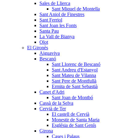
Sales de Llierca
Sant Miquel de Montella
Sant Aniol de Finestres
Sant Ferriol
Sant Joan les Fonts
Santa Pau
La Vall de Bianya
Olot
El Gironès
Aiguaviva
Bescanó
Sant Llorenç de Bescanó
Sant Andreu d'Estanyol
Sant Mateu de Vilanna
Sant Pere de Montfullà
Ermita de Sant Sebastià
Canet d'Adri
Sant Joan de Montbó
Cassà de la Selva
Cervià de Ter
El castell de Cervià
Monestir de Santa Maria
Església de Sant Genís
Girona
Cases i Palaus