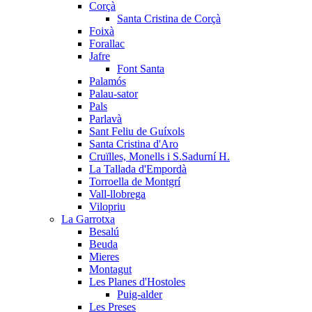
Corçà
Santa Cristina de Corçà
Foixà
Forallac
Jafre
Font Santa
Palamós
Palau-sator
Pals
Parlavà
Sant Feliu de Guíxols
Santa Cristina d'Aro
Cruïlles, Monells i S.Sadurní H.
La Tallada d'Empordà
Torroella de Montgrí
Vall-llobrega
Vilopriu
La Garrotxa
Besalú
Beuda
Mieres
Montagut
Les Planes d'Hostoles
Puig-alder
Les Preses