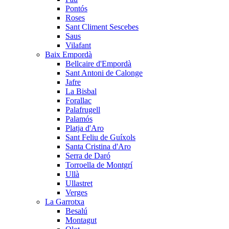
Pontós
Roses
Sant Climent Sescebes
Saus
Vilafant
Baix Empordà
Bellcaire d'Empordà
Sant Antoni de Calonge
Jafre
La Bisbal
Forallac
Palafrugell
Palamós
Platja d'Aro
Sant Feliu de Guíxols
Santa Cristina d'Aro
Serra de Daró
Torroella de Montgrí
Ullà
Ullastret
Verges
La Garrotxa
Besalú
Montagut