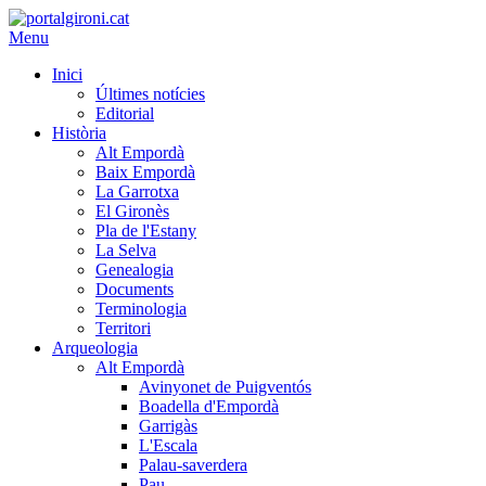
Menu
Inici
Últimes notícies
Editorial
Història
Alt Empordà
Baix Empordà
La Garrotxa
El Gironès
Pla de l'Estany
La Selva
Genealogia
Documents
Terminologia
Territori
Arqueologia
Alt Empordà
Avinyonet de Puigventós
Boadella d'Empordà
Garrigàs
L'Escala
Palau-saverdera
Pau