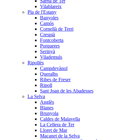
Sarrià de Ter
Vilablareix
Pla de l'Estany
Banyoles
Camós
Cornellà de Terri
Crespià
Fontcoberta
Porqueres
Serinyà
Vilademuls
Ripollès
Campdevànol
Queralbs
Ribes de Freser
Ripoll
Sant Joan de les Abadesses
La Selva
Anglès
Blanes
Brunyola
Caldes de Malavella
La Cellera de Ter
Lloret de Mar
Maçanet de la Selva