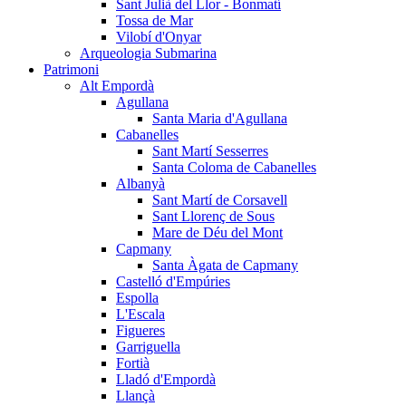
Sant Julià del Llor - Bonmatí
Tossa de Mar
Vilobí d'Onyar
Arqueologia Submarina
Patrimoni
Alt Empordà
Agullana
Santa Maria d'Agullana
Cabanelles
Sant Martí Sesserres
Santa Coloma de Cabanelles
Albanyà
Sant Martí de Corsavell
Sant Llorenç de Sous
Mare de Déu del Mont
Capmany
Santa Àgata de Capmany
Castelló d'Empúries
Espolla
L'Escala
Figueres
Garriguella
Fortià
Lladó d'Empordà
Llançà