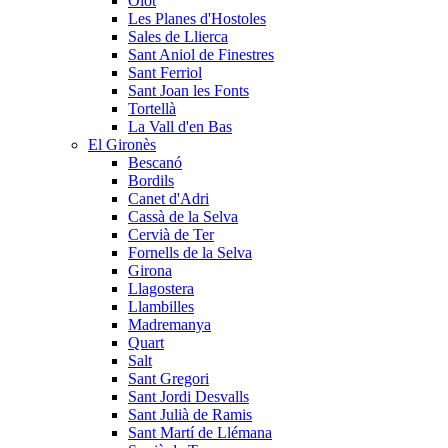
Olot
Les Planes d'Hostoles
Sales de Llierca
Sant Aniol de Finestres
Sant Ferriol
Sant Joan les Fonts
Tortellà
La Vall d'en Bas
El Gironès
Bescanó
Bordils
Canet d'Adri
Cassà de la Selva
Cervià de Ter
Fornells de la Selva
Girona
Llagostera
Llambilles
Madremanya
Quart
Salt
Sant Gregori
Sant Jordi Desvalls
Sant Julià de Ramis
Sant Martí de Llémana