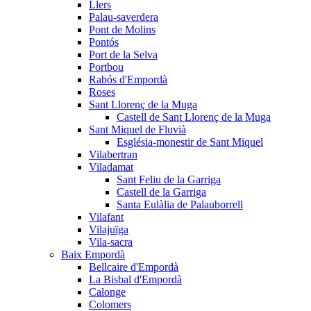
Llers
Palau-saverdera
Pont de Molins
Pontós
Port de la Selva
Portbou
Rabós d'Empordà
Roses
Sant Llorenç de la Muga
Castell de Sant Llorenç de la Muga
Sant Miquel de Fluvià
Església-monestir de Sant Miquel
Vilabertran
Viladamat
Sant Feliu de la Garriga
Castell de la Garriga
Santa Eulàlia de Palauborrell
Vilafant
Vilajuïga
Vila-sacra
Baix Empordà
Bellcaire d'Empordà
La Bisbal d'Empordà
Calonge
Colomers