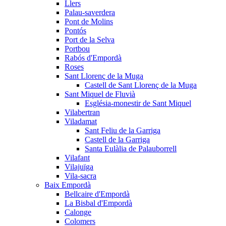
Llers
Palau-saverdera
Pont de Molins
Pontós
Port de la Selva
Portbou
Rabós d'Empordà
Roses
Sant Llorenç de la Muga
Castell de Sant Llorenç de la Muga
Sant Miquel de Fluvià
Església-monestir de Sant Miquel
Vilabertran
Viladamat
Sant Feliu de la Garriga
Castell de la Garriga
Santa Eulàlia de Palauborrell
Vilafant
Vilajuïga
Vila-sacra
Baix Empordà
Bellcaire d'Empordà
La Bisbal d'Empordà
Calonge
Colomers