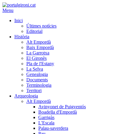
Menu
Inici
Últimes notícies
Editorial
Història
Alt Empordà
Baix Empordà
La Garrotxa
El Gironès
Pla de l'Estany
La Selva
Genealogia
Documents
Terminologia
Territori
Arqueologia
Alt Empordà
Avinyonet de Puigventós
Boadella d'Empordà
Garrigàs
L'Escala
Palau-saverdera
Pau