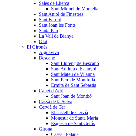
Sales de Llierca
Sant Miquel de Montella
Sant Aniol de Finestres
Sant Ferriol
Sant Joan les Fonts
Santa Pau
La Vall de Bianya
Olot
El Gironès
Aiguaviva
Bescanó
Sant Llorenç de Bescanó
Sant Andreu d'Estanyol
Sant Mateu de Vilanna
Sant Pere de Montfullà
Ermita de Sant Sebastià
Canet d'Adri
Sant Joan de Montbó
Cassà de la Selva
Cervià de Ter
El castell de Cervià
Monestir de Santa Maria
Església de Sant Genís
Girona
Cases i Palaus