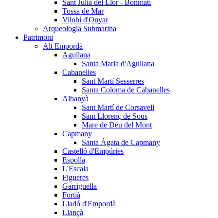
Sant Julià del Llor - Bonmatí
Tossa de Mar
Vilobí d'Onyar
Arqueologia Submarina
Patrimoni
Alt Empordà
Agullana
Santa Maria d'Agullana
Cabanelles
Sant Martí Sesserres
Santa Coloma de Cabanelles
Albanyà
Sant Martí de Corsavell
Sant Llorenç de Sous
Mare de Déu del Mont
Capmany
Santa Àgata de Capmany
Castelló d'Empúries
Espolla
L'Escala
Figueres
Garriguella
Fortià
Lladó d'Empordà
Llançà