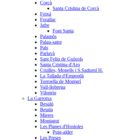
Corçà
Santa Cristina de Corçà
Foixà
Forallac
Jafre
Font Santa
Palamós
Palau-sator
Pals
Parlavà
Sant Feliu de Guíxols
Santa Cristina d'Aro
Cruïlles, Monells i S.Sadurní H.
La Tallada d'Empordà
Torroella de Montgrí
Vall-llobrega
Vilopriu
La Garrotxa
Besalú
Beuda
Mieres
Montagut
Les Planes d'Hostoles
Puig-alder
Les Preses