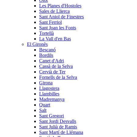
Olot
Les Planes d'Hostoles
Sales de Llierca
Sant Aniol de Finestres
Sant Ferriol
Sant Joan les Fonts
Tortellà
La Vall d'en Bas
El Gironès
Bescanó
Bordils
Canet d'Adri
Cassà de la Selva
Cervià de Ter
Fornells de la Selva
Girona
Llagostera
Llambilles
Madremanya
Quart
Salt
Sant Gregori
Sant Jordi Desvalls
Sant Julià de Ramis
Sant Martí de Llémana