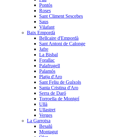
Pontós
Roses
Sant Climent Sescebes
Saus
Vilafant
Baix Empordà
Bellcaire d'Empordà
Sant Antoni de Calonge
Jafre
La Bisbal
Forallac
Palafrugell
Palamós
Platja d'Aro
Sant Feliu de Guíxols
Santa Cristina d'Aro
Serra de Daró
Torroella de Montgrí
Ullà
Ullastret
Verges
La Garrotxa
Besalú
Montagut