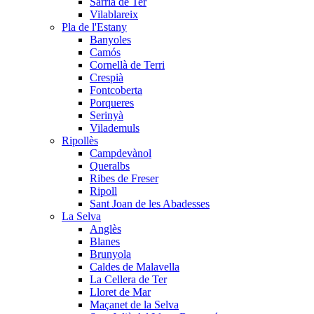
Sarrià de Ter
Vilablareix
Pla de l'Estany
Banyoles
Camós
Cornellà de Terri
Crespià
Fontcoberta
Porqueres
Serinyà
Vilademuls
Ripollès
Campdevànol
Queralbs
Ribes de Freser
Ripoll
Sant Joan de les Abadesses
La Selva
Anglès
Blanes
Brunyola
Caldes de Malavella
La Cellera de Ter
Lloret de Mar
Maçanet de la Selva