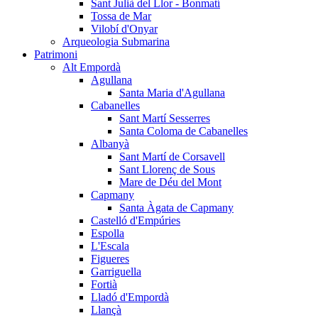
Sant Julià del Llor - Bonmatí
Tossa de Mar
Vilobí d'Onyar
Arqueologia Submarina
Patrimoni
Alt Empordà
Agullana
Santa Maria d'Agullana
Cabanelles
Sant Martí Sesserres
Santa Coloma de Cabanelles
Albanyà
Sant Martí de Corsavell
Sant Llorenç de Sous
Mare de Déu del Mont
Capmany
Santa Àgata de Capmany
Castelló d'Empúries
Espolla
L'Escala
Figueres
Garriguella
Fortià
Lladó d'Empordà
Llançà