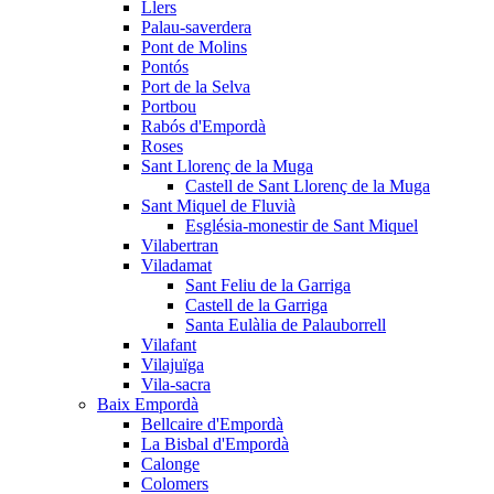
Llers
Palau-saverdera
Pont de Molins
Pontós
Port de la Selva
Portbou
Rabós d'Empordà
Roses
Sant Llorenç de la Muga
Castell de Sant Llorenç de la Muga
Sant Miquel de Fluvià
Església-monestir de Sant Miquel
Vilabertran
Viladamat
Sant Feliu de la Garriga
Castell de la Garriga
Santa Eulàlia de Palauborrell
Vilafant
Vilajuïga
Vila-sacra
Baix Empordà
Bellcaire d'Empordà
La Bisbal d'Empordà
Calonge
Colomers