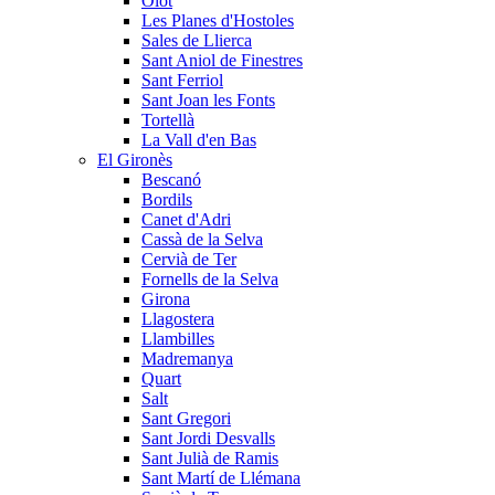
Olot
Les Planes d'Hostoles
Sales de Llierca
Sant Aniol de Finestres
Sant Ferriol
Sant Joan les Fonts
Tortellà
La Vall d'en Bas
El Gironès
Bescanó
Bordils
Canet d'Adri
Cassà de la Selva
Cervià de Ter
Fornells de la Selva
Girona
Llagostera
Llambilles
Madremanya
Quart
Salt
Sant Gregori
Sant Jordi Desvalls
Sant Julià de Ramis
Sant Martí de Llémana