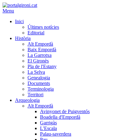
Menu
Inici
Últimes notícies
Editorial
Història
Alt Empordà
Baix Empordà
La Garrotxa
El Gironès
Pla de l'Estany
La Selva
Genealogia
Documents
Terminologia
Territori
Arqueologia
Alt Empordà
Avinyonet de Puigventós
Boadella d'Empordà
Garrigàs
L'Escala
Palau-saverdera
Pau