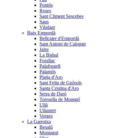
Pontós
Roses
Sant Climent Sescebes
Saus
Vilafant
Baix Empordà
Bellcaire d'Empordà
Sant Antoni de Calonge
Jafre
La Bisbal
Forallac
Palafrugell
Palamós
Platja d'Aro
Sant Feliu de Guíxols
Santa Cristina d'Aro
Serra de Daró
Torroella de Montgrí
Ullà
Ullastret
Verges
La Garrotxa
Besalú
Montagut