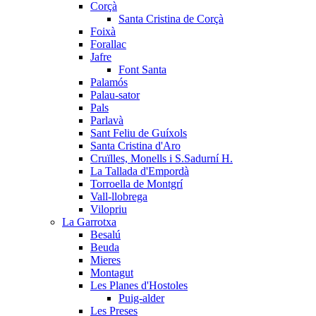
Corçà
Santa Cristina de Corçà
Foixà
Forallac
Jafre
Font Santa
Palamós
Palau-sator
Pals
Parlavà
Sant Feliu de Guíxols
Santa Cristina d'Aro
Cruïlles, Monells i S.Sadurní H.
La Tallada d'Empordà
Torroella de Montgrí
Vall-llobrega
Vilopriu
La Garrotxa
Besalú
Beuda
Mieres
Montagut
Les Planes d'Hostoles
Puig-alder
Les Preses