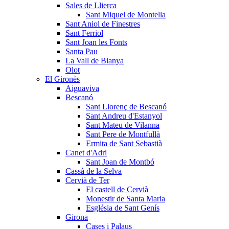
Sales de Llierca
Sant Miquel de Montella
Sant Aniol de Finestres
Sant Ferriol
Sant Joan les Fonts
Santa Pau
La Vall de Bianya
Olot
El Gironès
Aiguaviva
Bescanó
Sant Llorenç de Bescanó
Sant Andreu d'Estanyol
Sant Mateu de Vilanna
Sant Pere de Montfullà
Ermita de Sant Sebastià
Canet d'Adri
Sant Joan de Montbó
Cassà de la Selva
Cervià de Ter
El castell de Cervià
Monestir de Santa Maria
Església de Sant Genís
Girona
Cases i Palaus