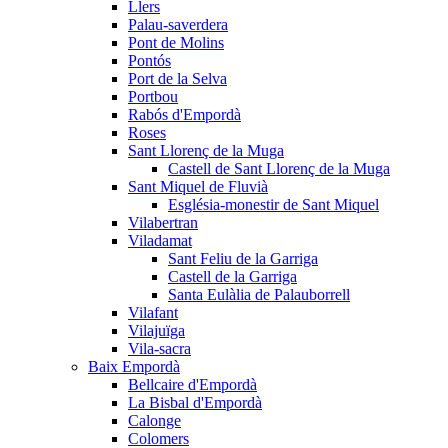
Llers
Palau-saverdera
Pont de Molins
Pontós
Port de la Selva
Portbou
Rabós d'Empordà
Roses
Sant Llorenç de la Muga
Castell de Sant Llorenç de la Muga
Sant Miquel de Fluvià
Església-monestir de Sant Miquel
Vilabertran
Viladamat
Sant Feliu de la Garriga
Castell de la Garriga
Santa Eulàlia de Palauborrell
Vilafant
Vilajuïga
Vila-sacra
Baix Empordà
Bellcaire d'Empordà
La Bisbal d'Empordà
Calonge
Colomers