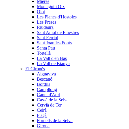
Mieres
Montagut i Oix
Olot
Les Planes d'Hostoles
Les Preses
Riudaura
Sant Aniol de Finestres
Sant Ferriol
Sant Joan les Fonts
Santa Pau
Tortellà
La Vall d'en Bas
La Vall de Bianya
El Gironès
Aiguaviva
Bescanó
Bordils
Campllong
Canet d'Adri
Cassà de la Selva
Cervià de Ter
Celrà
Flaçà
Fornells de la Selva
Girona