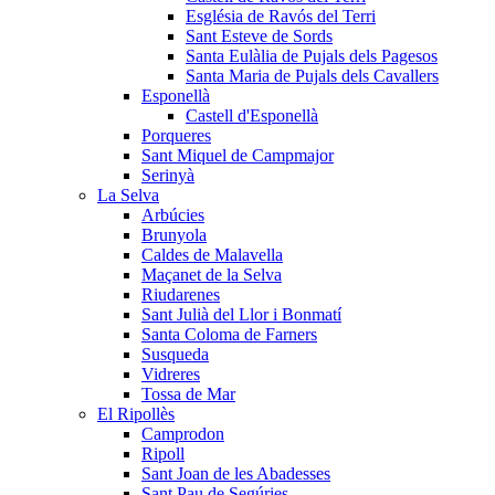
Església de Ravós del Terri
Sant Esteve de Sords
Santa Eulàlia de Pujals dels Pagesos
Santa Maria de Pujals dels Cavallers
Esponellà
Castell d'Esponellà
Porqueres
Sant Miquel de Campmajor
Serinyà
La Selva
Arbúcies
Brunyola
Caldes de Malavella
Maçanet de la Selva
Riudarenes
Sant Julià del Llor i Bonmatí
Santa Coloma de Farners
Susqueda
Vidreres
Tossa de Mar
El Ripollès
Camprodon
Ripoll
Sant Joan de les Abadesses
Sant Pau de Segúries