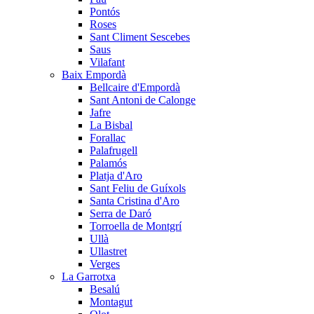
Pontós
Roses
Sant Climent Sescebes
Saus
Vilafant
Baix Empordà
Bellcaire d'Empordà
Sant Antoni de Calonge
Jafre
La Bisbal
Forallac
Palafrugell
Palamós
Platja d'Aro
Sant Feliu de Guíxols
Santa Cristina d'Aro
Serra de Daró
Torroella de Montgrí
Ullà
Ullastret
Verges
La Garrotxa
Besalú
Montagut