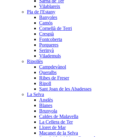
Sarrià de Ter
Vilablareix
Pla de l'Estany
Banyoles
Camós
Cornellà de Terri
Crespià
Fontcoberta
Porqueres
Serinyà
Vilademuls
Ripollès
Campdevànol
Queralbs
Ribes de Freser
Ripoll
Sant Joan de les Abadesses
La Selva
Anglès
Blanes
Brunyola
Caldes de Malavella
La Cellera de Ter
Lloret de Mar
Maçanet de la Selva