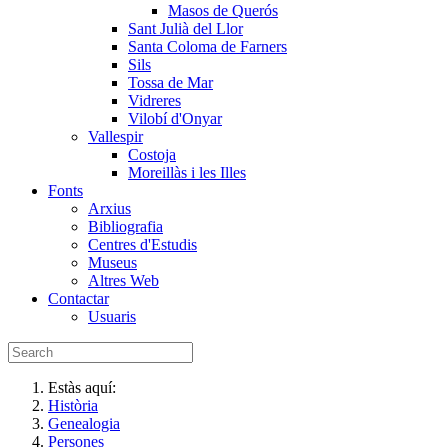
Masos de Querós
Sant Julià del Llor
Santa Coloma de Farners
Sils
Tossa de Mar
Vidreres
Vilobí d'Onyar
Vallespir
Costoja
Moreillàs i les Illes
Fonts
Arxius
Bibliografia
Centres d'Estudis
Museus
Altres Web
Contactar
Usuaris
Estàs aquí:
Història
Genealogia
Persones