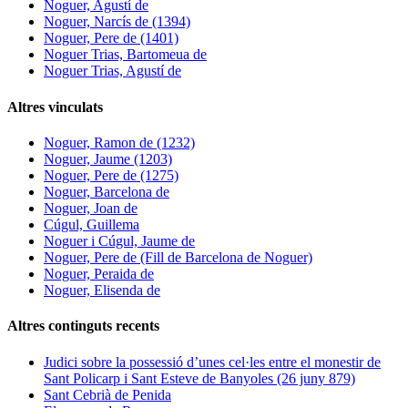
Noguer, Agustí de
Noguer, Narcís de (1394)
Noguer, Pere de (1401)
Noguer Trias, Bartomeua de
Noguer Trias, Agustí de
Altres vinculats
Noguer, Ramon de (1232)
Noguer, Jaume (1203)
Noguer, Pere de (1275)
Noguer, Barcelona de
Noguer, Joan de
Cúgul, Guillema
Noguer i Cúgul, Jaume de
Noguer, Pere de (Fill de Barcelona de Noguer)
Noguer, Peraida de
Noguer, Elisenda de
Altres continguts recents
Judici sobre la possessió d’unes cel·les entre el monestir de
Sant Policarp i Sant Esteve de Banyoles (26 juny 879)
Sant Cebrià de Penida