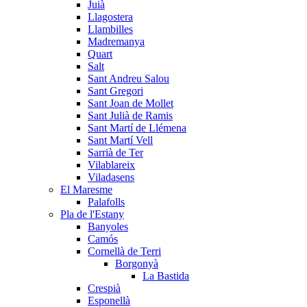
Juià
Llagostera
Llambilles
Madremanya
Quart
Salt
Sant Andreu Salou
Sant Gregori
Sant Joan de Mollet
Sant Julià de Ramis
Sant Martí de Llémena
Sant Martí Vell
Sarrià de Ter
Vilablareix
Viladasens
El Maresme
Palafolls
Pla de l'Estany
Banyoles
Camós
Cornellà de Terri
Borgonyà
La Bastida
Crespià
Esponellà