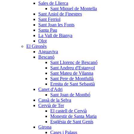
Sales de Llierca
Sant Miquel de Montella
Sant Aniol de Finestres
Sant Ferriol
Sant Joan les Fonts
Santa Pau
La Vall de Bianya
Olot
El Gironès
Aiguaviva
Bescanó
Sant Llorenç de Bescanó
Sant Andreu d'Estanyol
Sant Mateu de Vilanna
Sant Pere de Montfullà
Ermita de Sant Sebastià
Canet d'Adri
Sant Joan de Montbó
Cassà de la Selva
Cervià de Ter
El castell de Cervià
Monestir de Santa Maria
Església de Sant Genís
Girona
Cases i Palaus