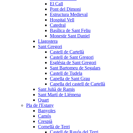
El Call
Pont del Dimoni
Estructura Medieval
Hospital Vell
Catedral
Basílica de Sant Feliu
Monestir Sant Daniel
Llagostera
Sant Gregori
Castell de Cartellà
Castell de Sant Gregori
Església de Sant Gregori
Sant Bartomeu de Segalars
Castell de Tudela
Capella de Sant Grau
Capella del castell de Cartellà
Sant Julià de Ramis
Sant Martí de Llémena
Quart
Pla de l'Estany
Banyoles
Camós
Crespià
Cornellà de Terri
Castell de Ravós del Terri