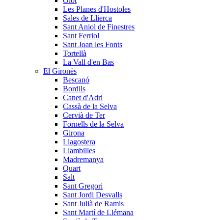
Olot
Les Planes d'Hostoles
Sales de Llierca
Sant Aniol de Finestres
Sant Ferriol
Sant Joan les Fonts
Tortellà
La Vall d'en Bas
El Gironès
Bescanó
Bordils
Canet d'Adri
Cassà de la Selva
Cervià de Ter
Fornells de la Selva
Girona
Llagostera
Llambilles
Madremanya
Quart
Salt
Sant Gregori
Sant Jordi Desvalls
Sant Julià de Ramis
Sant Martí de Llémana