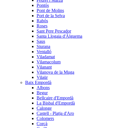
Pedret i Marzà
Pontós
Pont de Molins
Port de la Selva
Rabós
Roses
Sant Pere Pescador
Santa Llogaia d'Àlguema
Saus
Siurana
Ventalló
Viladamat
Vilamacolum
Vilanant
Vilanova de la Muga
Vilaür
Baix Empordà
Albons
Begur
Bellcaire d'Empordà
La Bisbal d'Empordà
Calonge
Castell - Platja d'Aro
Colomers
Corçà