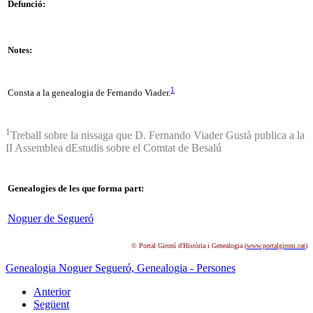
Defunció:
Notes:
1
Consta a la genealogia de Fernando Viader.
1
Treball sobre la nissaga que D. Fernando Viader Gustà publica a la
II Assemblea dEstudis sobre el Comtat de Besalú
Genealogies de les que forma part:
Noguer de Segueró
© Portal Gironí d'Història i Genealogia (
www.portalgironi.cat
)
Genealogia Noguer Segueró,
Genealogia - Persones
Anterior
Següent