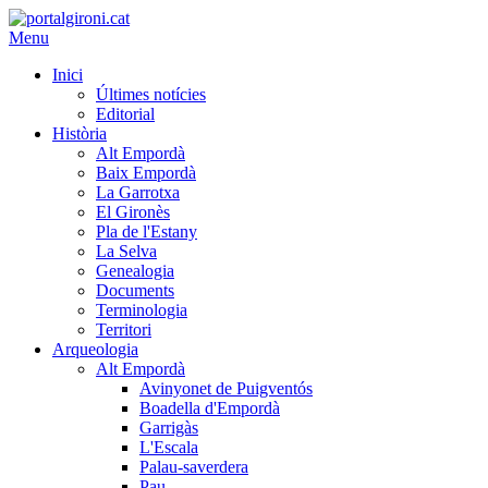
Menu
Inici
Últimes notícies
Editorial
Història
Alt Empordà
Baix Empordà
La Garrotxa
El Gironès
Pla de l'Estany
La Selva
Genealogia
Documents
Terminologia
Territori
Arqueologia
Alt Empordà
Avinyonet de Puigventós
Boadella d'Empordà
Garrigàs
L'Escala
Palau-saverdera
Pau