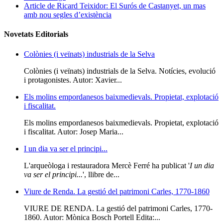
Article de Ricard Teixidor: El Surós de Castanyet, un mas
amb nou segles d’existència
Novetats Editorials
Colònies (i veïnats) industrials de la Selva
Colònies (i veïnats) industrials de la Selva. Notícies, evolució
i protagonistes. Autor: Xavier...
Els molins empordanesos baixmedievals. Propietat, explotació
i fiscalitat.
Els molins empordanesos baixmedievals. Propietat, explotació
i fiscalitat. Autor: Josep Maria...
I un dia va ser el principi...
L'arqueòloga i restauradora Mercè Ferré ha publicat '
I un dia
va ser el principi...
', llibre de...
Viure de Renda. La gestió del patrimoni Carles, 1770-1860
VIURE DE RENDA. La gestió del patrimoni Carles, 1770-
1860. Autor: Mònica Bosch Portell Edita:...