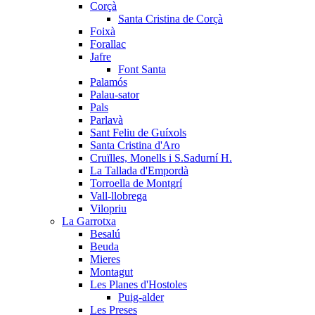
Corçà
Santa Cristina de Corçà
Foixà
Forallac
Jafre
Font Santa
Palamós
Palau-sator
Pals
Parlavà
Sant Feliu de Guíxols
Santa Cristina d'Aro
Cruïlles, Monells i S.Sadurní H.
La Tallada d'Empordà
Torroella de Montgrí
Vall-llobrega
Vilopriu
La Garrotxa
Besalú
Beuda
Mieres
Montagut
Les Planes d'Hostoles
Puig-alder
Les Preses