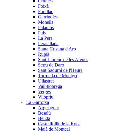
Cruïlles
Foixà
Forallac
Garrigoles
Monells
Palamós
Pals
La Pera
Peratallada
Santa Cristina d'Aro
Rupià
Sant Llorenç de les Arenes
Serra de Daró
Sant Sadurní de l'Heura
Torroella de Montgrí
Ullastret
Vall·llobrega
Verges
Vilopriu
La Garrotxa
Argelaguer
Besalú
Beuda
Castellfollit de la Roca
Maià de Montcal