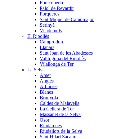
Fontcoberta
Palol de Revardit
Porqueres
Sant Miquel de Campmajor
Serinyà
Vilademuls
El Ripollès
Camprodon
Llanars
Sant Joan de les Abadesses
Vallfogona del Ripollès
Vilallonga de Ter
La Selva
Amer
Anglès
Arbúcies
Blanes
Brunyola
Caldes de Malavella
La Cellera de Ter
Massanet de la Selva
Osor
Riudarenes
Riudellots de la Selva
Sant Hilari Sacalm