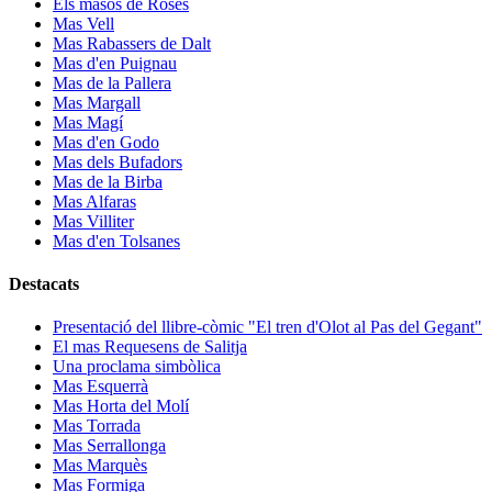
Els masos de Roses
Mas Vell
Mas Rabassers de Dalt
Mas d'en Puignau
Mas de la Pallera
Mas Margall
Mas Magí
Mas d'en Godo
Mas dels Bufadors
Mas de la Birba
Mas Alfaras
Mas Villiter
Mas d'en Tolsanes
Destacats
Presentació del llibre-còmic "El tren d'Olot al Pas del Gegant"
El mas Requesens de Salitja
Una proclama simbòlica
Mas Esquerrà
Mas Horta del Molí
Mas Torrada
Mas Serrallonga
Mas Marquès
Mas Formiga