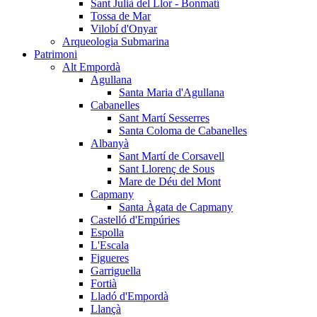
Sant Julià del Llor - Bonmatí
Tossa de Mar
Vilobí d'Onyar
Arqueologia Submarina
Patrimoni
Alt Empordà
Agullana
Santa Maria d'Agullana
Cabanelles
Sant Martí Sesserres
Santa Coloma de Cabanelles
Albanyà
Sant Martí de Corsavell
Sant Llorenç de Sous
Mare de Déu del Mont
Capmany
Santa Àgata de Capmany
Castelló d'Empúries
Espolla
L'Escala
Figueres
Garriguella
Fortià
Lladó d'Empordà
Llançà