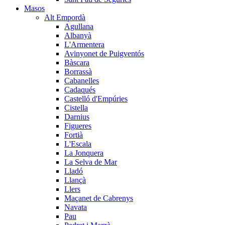
Masos
Alt Empordà
Agullana
Albanyà
L'Armentera
Avinyonet de Puigventós
Bàscara
Borrassà
Cabanelles
Cadaqués
Castelló d'Empúries
Cistella
Darnius
Figueres
Fortià
L'Escala
La Jonquera
La Selva de Mar
Lladó
Llançà
Llers
Maçanet de Cabrenys
Navata
Pau