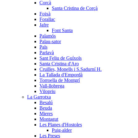
Corçà
Santa Cristina de Corçà
Foixà
Forallac
Jafre
Font Santa
Palamós
Palau-sator
Pals
Parlavà
Sant Feliu de Guíxols
Santa Cristina d'Aro
Cruïlles, Monells i S.Sadurní H.
La Tallada d'Empordà
Torroella de Montgrí
Vall-llobrega
Vilopriu
La Garrotxa
Besalú
Beuda
Mieres
Montagut
Les Planes d'Hostoles
Puig-alder
Les Preses