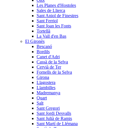
Olot
Les Planes d'Hostoles
Sales de Llierca
Sant Aniol de Finestres
Sant Ferriol
Sant Joan les Fonts
Tortellà
La Vall d'en Bas
El Gironès
Bescanó
Bordils
Canet d'Adri
Cassà de la Selva
Cervià de Ter
Fornells de la Selva
Girona
Llagostera
Llambilles
Madremanya
Quart
Salt
Sant Gregori
Sant Jordi Desvalls
Sant Julià de Ramis
Sant Martí de Llémana