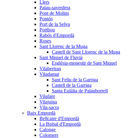
Llers
Palau-saverdera
Pont de Molins
Pontós
Port de la Selva
Portbou
Rabós d'Empordà
Roses
Sant Llorenç de la Muga
Castell de Sant Llorenç de la Muga
Sant Miquel de Fluvià
Església-monestir de Sant Miquel
Vilabertran
Viladamat
Sant Feliu de la Garriga
Castell de la Garriga
Santa Eulàlia de Palauborrell
Vilafant
Vilajuïga
Vila-sacra
Baix Empordà
Bellcaire d'Empordà
La Bisbal d'Empordà
Calonge
Colomers