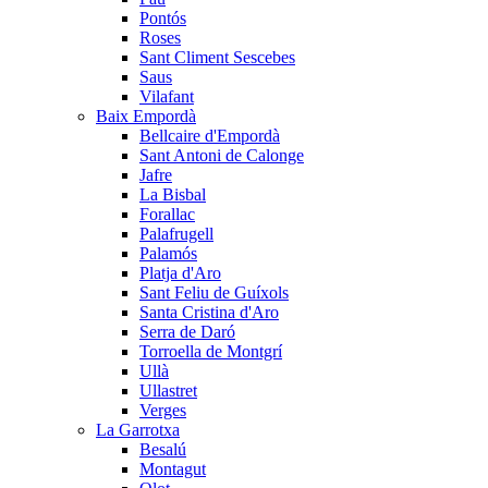
Pontós
Roses
Sant Climent Sescebes
Saus
Vilafant
Baix Empordà
Bellcaire d'Empordà
Sant Antoni de Calonge
Jafre
La Bisbal
Forallac
Palafrugell
Palamós
Platja d'Aro
Sant Feliu de Guíxols
Santa Cristina d'Aro
Serra de Daró
Torroella de Montgrí
Ullà
Ullastret
Verges
La Garrotxa
Besalú
Montagut