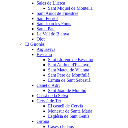
Sales de Llierca
Sant Miquel de Montella
Sant Aniol de Finestres
Sant Ferriol
Sant Joan les Fonts
Santa Pau
La Vall de Bianya
Olot
El Gironès
Aiguaviva
Bescanó
Sant Llorenç de Bescanó
Sant Andreu d'Estanyol
Sant Mateu de Vilanna
Sant Pere de Montfullà
Ermita de Sant Sebastià
Canet d'Adri
Sant Joan de Montbó
Cassà de la Selva
Cervià de Ter
El castell de Cervià
Monestir de Santa Maria
Església de Sant Genís
Girona
Cases i Palaus