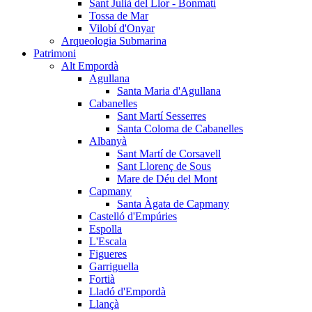
Sant Julià del Llor - Bonmatí
Tossa de Mar
Vilobí d'Onyar
Arqueologia Submarina
Patrimoni
Alt Empordà
Agullana
Santa Maria d'Agullana
Cabanelles
Sant Martí Sesserres
Santa Coloma de Cabanelles
Albanyà
Sant Martí de Corsavell
Sant Llorenç de Sous
Mare de Déu del Mont
Capmany
Santa Àgata de Capmany
Castelló d'Empúries
Espolla
L'Escala
Figueres
Garriguella
Fortià
Lladó d'Empordà
Llançà