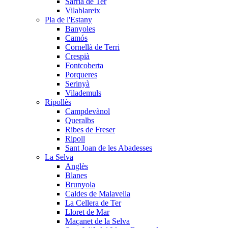
Sarrià de Ter
Vilablareix
Pla de l'Estany
Banyoles
Camós
Cornellà de Terri
Crespià
Fontcoberta
Porqueres
Serinyà
Vilademuls
Ripollès
Campdevànol
Queralbs
Ribes de Freser
Ripoll
Sant Joan de les Abadesses
La Selva
Anglès
Blanes
Brunyola
Caldes de Malavella
La Cellera de Ter
Lloret de Mar
Maçanet de la Selva