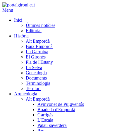
Menu
Inici
Últimes notícies
Editorial
Història
Alt Empordà
Baix Empordà
La Garrotxa
El Gironès
Pla de l'Estany
La Selva
Genealogia
Documents
Terminologia
Territori
Arqueologia
Alt Empordà
Avinyonet de Puigventós
Boadella d'Empordà
Garrigàs
L'Escala
Palau-saverdera
Pau