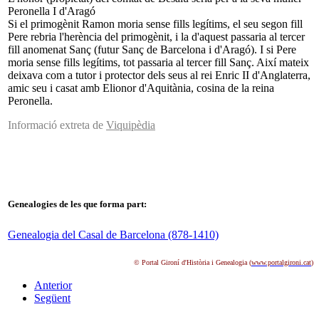
Peronella I d'Aragó
Si el primogènit Ramon moria sense fills legítims, el seu segon fill
Pere rebria l'herència del primogènit, i la d'aquest passaria al tercer
fill anomenat Sanç (futur Sanç de Barcelona i d'Aragó). I si Pere
moria sense fills legítims, tot passaria al tercer fill Sanç. Així mateix
deixava com a tutor i protector dels seus al rei Enric II d'Anglaterra,
amic seu i casat amb Elionor d'Aquitània, cosina de la reina
Peronella.
Informació extreta de
Viquipèdia
Genealogies de les que forma part:
Genealogia del Casal de Barcelona (878-1410)
© Portal Gironí d'Història i Genealogia (
www.portalgironi.cat
)
Anterior
Següent