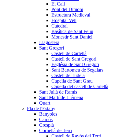
El Call
Pont del Dimoni
Estructura Medieval
Hospital Vell
Catedral
Basílica de Sant Feliu
Monestir Sant Daniel
Llagostera
Sant Gregori
Castell de Cartellà
Castell de Sant Gregori
Església de Sant Gregori
Sant Bartomeu de Segalars
Castell de Tudela
Capella de Sant Grau
Capella del castell de Cartellà
Sant Julià de Ramis
Sant Martí de Llémena
Quart
Pla de l'Estany
Banyoles
Camós
Crespià
Cornellà de Terri
Castell de Ravós del Terri