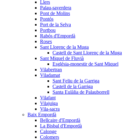
Llers
Palau-saverdera
Pont de Molins
Pontós
Port de la Selva
Portbou
Rabós d'Empordà
Roses
Sant Llorenç de la Muga
Castell de Sant Llorenç de la Muga
Sant Miquel de Fluvià
Església-monestir de Sant Miquel
Vilabertran
Viladamat
Sant Feliu de la Garriga
Castell de la Garriga
Santa Eulàlia de Palauborrell
Vilafant
Vilajuïga
Vila-sacra
Baix Empordà
Bellcaire d'Empordà
La Bisbal d'Empordà
Calonge
Colomers