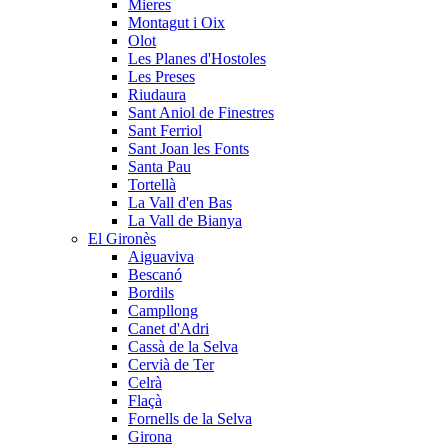
Mieres
Montagut i Oix
Olot
Les Planes d'Hostoles
Les Preses
Riudaura
Sant Aniol de Finestres
Sant Ferriol
Sant Joan les Fonts
Santa Pau
Tortellà
La Vall d'en Bas
La Vall de Bianya
El Gironès
Aiguaviva
Bescanó
Bordils
Campllong
Canet d'Adri
Cassà de la Selva
Cervià de Ter
Celrà
Flaçà
Fornells de la Selva
Girona