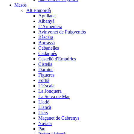
Masos
Alt Empordà
Agullana
Albanyà
L'Armentera
Avinyonet de Puigventós
Bàscara
Borrassà
Cabanelles
Cadaqués
Castelló d'Empúries
Cistella
Darnius
Figueres
Fortià
L'Escala
La Jonquera
La Selva de Mar
Lladó
Llançà
Llers
Maçanet de Cabrenys
Navata
Pau