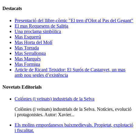
Destacats
Presentació del llibre-còmic "El tren d'Olot al Pas del Gegant"
El mas Requesens de Salitja
Una proclama simbòlica
Mas Esquerrà
Mas Horta del Molí
Mas Torrada
Mas Serrallonga
Mas Marquès
Mas Formiga
Article de Ricard Teixidor: El Surós de Castanyet, un mas
amb nou segles d’existència
Novetats Editorials
Colònies (i veïnats) industrials de la Selva
Colònies (i veïnats) industrials de la Selva. Notícies, evolució
i protagonistes. Autor: Xavier...
Els molins empordanesos baixmedievals. Propietat, explotació
i fiscalitat.