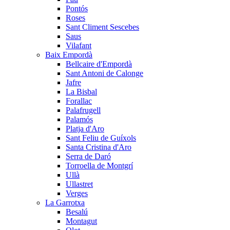
Pontós
Roses
Sant Climent Sescebes
Saus
Vilafant
Baix Empordà
Bellcaire d'Empordà
Sant Antoni de Calonge
Jafre
La Bisbal
Forallac
Palafrugell
Palamós
Platja d'Aro
Sant Feliu de Guíxols
Santa Cristina d'Aro
Serra de Daró
Torroella de Montgrí
Ullà
Ullastret
Verges
La Garrotxa
Besalú
Montagut