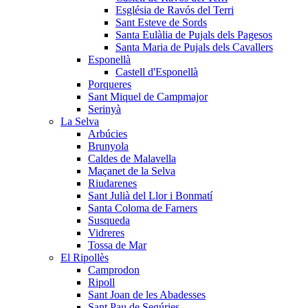
Església de Ravós del Terri
Sant Esteve de Sords
Santa Eulàlia de Pujals dels Pagesos
Santa Maria de Pujals dels Cavallers
Esponellà
Castell d'Esponellà
Porqueres
Sant Miquel de Campmajor
Serinyà
La Selva
Arbúcies
Brunyola
Caldes de Malavella
Maçanet de la Selva
Riudarenes
Sant Julià del Llor i Bonmatí
Santa Coloma de Farners
Susqueda
Vidreres
Tossa de Mar
El Ripollès
Camprodon
Ripoll
Sant Joan de les Abadesses
Sant Pau de Segúries