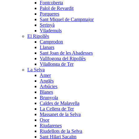
Fontcoberta
Palol de Revardit
Porqueres
Sant Miquel de Campmajor
Serinyà
Vilademuls
El Ripollès
Camprodon
Llanars
Sant Joan de les Abadesses
Vallfogona del Ripollès
Vilallonga de Ter
La Selva
Amer
Anglès
Arbúcies
Blanes
Brunyola
Caldes de Malavella
La Cellera de Ter
Massanet de la Selva
Osor
Riudarenes
Riudellots de la Selva
Sant Hilari Sacalm