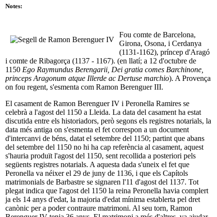
Notes:
Fou comte de Barcelona,
Girona, Osona, i Cerdanya
(1131-1162), príncep d'Aragó
i comte de Ribagorça (1137 - 1167). (en llatí; a 12 d'octubre de
1150
Ego Raymundus Berengarii, Dei gratia comes Barchinone,
princeps Aragonum atque Illerde ac Dertuse marchio
). A Provença
on fou regent, s'esmenta com Ramon Berenguer III.
El casament de Ramon Berenguer IV i Peronella Ramires se
celebrà a l'agost del 1150 a Lleida. La data del casament ha estat
discutida entre els historiadors, però segons els registres notarials, la
data més antiga on s'esmenta el fet correspon a un document
d'intercanvi de béns, datat el setembre del 1150; partint que abans
del setembre del 1150 no hi ha cap referència al casament, aquest
s'hauria produït l'agost del 1150, sent recollida a posteriori pels
següents registres notarials. A aquesta dada s'uneix el fet que
Peronella va néixer el 29 de juny de 1136, i que els Capítols
matrimonials de Barbastre se signaren l'11 d'agost del 1137. Tot
plegat indica que l'agost del 1150 la reina Peronella havia complert
ja els 14 anys d'edat, la majoria d'edat mínima establerta pel dret
canònic per a poder contraure matrimoni. Al seu torn, Ramon
Berenguer IV tenia 36 anys. El matrimoni a més d'altres, va ajudar