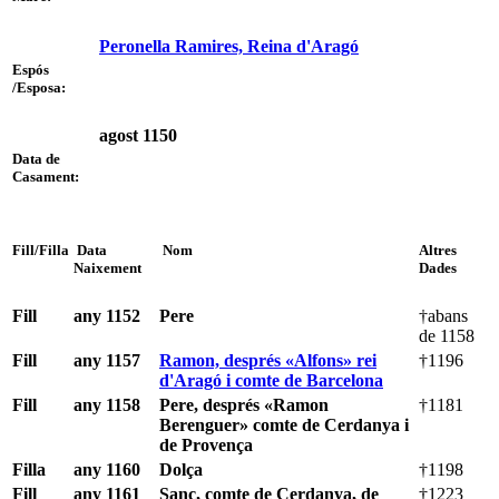
Peronella Ramires, Reina d'Aragó
Espós
/Esposa:
agost 1150
Data de
Casament:
Fill/Filla
Data
Nom
Altres
Naixement
Dades
Fill
any 1152
Pere
†abans
de 1158
Fill
any 1157
Ramon, després «Alfons» rei
†1196
d'Aragó i comte de Barcelona
Fill
any 1158
Pere, després «Ramon
†1181
Berenguer» comte de Cerdanya i
de Provença
Filla
any 1160
Dolça
†1198
Fill
any 1161
Sanç, comte de Cerdanya, de
†1223