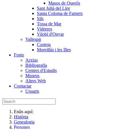
Masos de Querós
Sant Julià del Llor
Santa Coloma de Farners
Sils
Tossa de Mar
Vidreres
Vilobí d'Onyar
Vallespir
Costoja
Moreillàs i les Illes
Fonts
Arxius
Bibliografia
Centres d'Estudis
Museus
Altres Web
Contactar
Usuaris
Estàs aquí:
Història
Genealogia
Persones