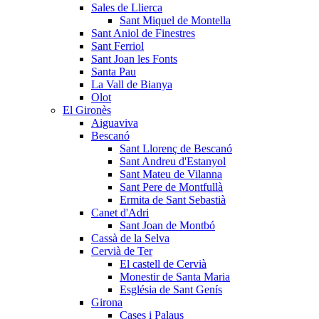
Sales de Llierca
Sant Miquel de Montella
Sant Aniol de Finestres
Sant Ferriol
Sant Joan les Fonts
Santa Pau
La Vall de Bianya
Olot
El Gironès
Aiguaviva
Bescanó
Sant Llorenç de Bescanó
Sant Andreu d'Estanyol
Sant Mateu de Vilanna
Sant Pere de Montfullà
Ermita de Sant Sebastià
Canet d'Adri
Sant Joan de Montbó
Cassà de la Selva
Cervià de Ter
El castell de Cervià
Monestir de Santa Maria
Església de Sant Genís
Girona
Cases i Palaus