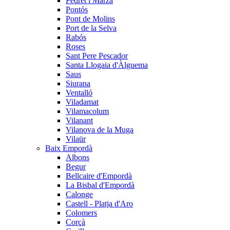
Pedret i Marzà
Pontós
Pont de Molins
Port de la Selva
Rabós
Roses
Sant Pere Pescador
Santa Llogaia d'Àlguema
Saus
Siurana
Ventalló
Viladamat
Vilamacolum
Vilanant
Vilanova de la Muga
Vilaür
Baix Empordà
Albons
Begur
Bellcaire d'Empordà
La Bisbal d'Empordà
Calonge
Castell - Platja d'Aro
Colomers
Corçà