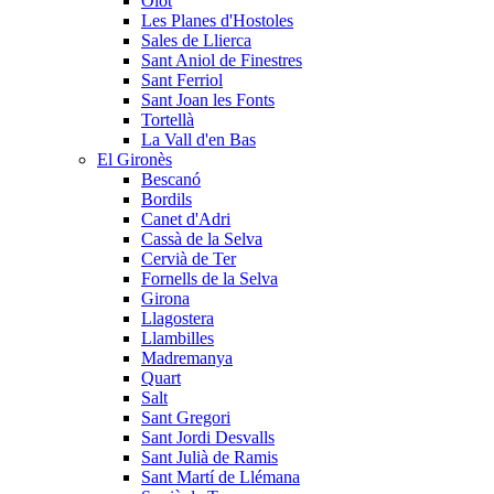
Olot
Les Planes d'Hostoles
Sales de Llierca
Sant Aniol de Finestres
Sant Ferriol
Sant Joan les Fonts
Tortellà
La Vall d'en Bas
El Gironès
Bescanó
Bordils
Canet d'Adri
Cassà de la Selva
Cervià de Ter
Fornells de la Selva
Girona
Llagostera
Llambilles
Madremanya
Quart
Salt
Sant Gregori
Sant Jordi Desvalls
Sant Julià de Ramis
Sant Martí de Llémana