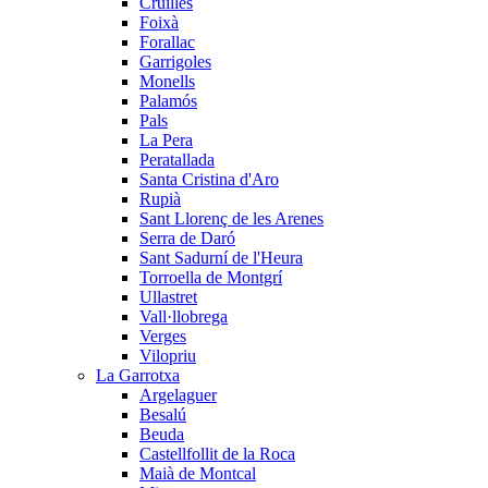
Cruïlles
Foixà
Forallac
Garrigoles
Monells
Palamós
Pals
La Pera
Peratallada
Santa Cristina d'Aro
Rupià
Sant Llorenç de les Arenes
Serra de Daró
Sant Sadurní de l'Heura
Torroella de Montgrí
Ullastret
Vall·llobrega
Verges
Vilopriu
La Garrotxa
Argelaguer
Besalú
Beuda
Castellfollit de la Roca
Maià de Montcal