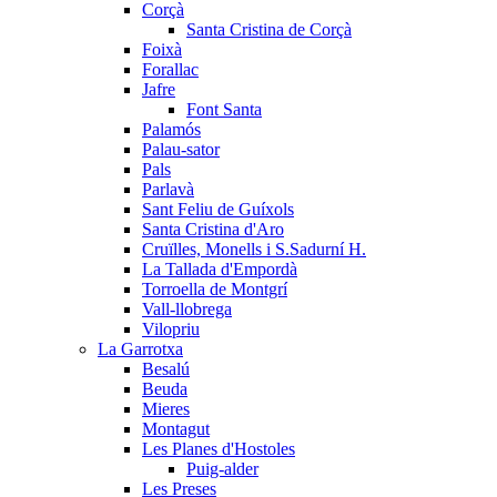
Corçà
Santa Cristina de Corçà
Foixà
Forallac
Jafre
Font Santa
Palamós
Palau-sator
Pals
Parlavà
Sant Feliu de Guíxols
Santa Cristina d'Aro
Cruïlles, Monells i S.Sadurní H.
La Tallada d'Empordà
Torroella de Montgrí
Vall-llobrega
Vilopriu
La Garrotxa
Besalú
Beuda
Mieres
Montagut
Les Planes d'Hostoles
Puig-alder
Les Preses