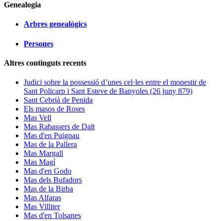
Genealogia
Arbres genealògics
Persones
Altres continguts recents
Judici sobre la possessió d’unes cel·les entre el monestir de
Sant Policarp i Sant Esteve de Banyoles (26 juny 879)
Sant Cebrià de Penida
Els masos de Roses
Mas Vell
Mas Rabassers de Dalt
Mas d'en Puignau
Mas de la Pallera
Mas Margall
Mas Magí
Mas d'en Godo
Mas dels Bufadors
Mas de la Birba
Mas Alfaras
Mas Villiter
Mas d'en Tolsanes