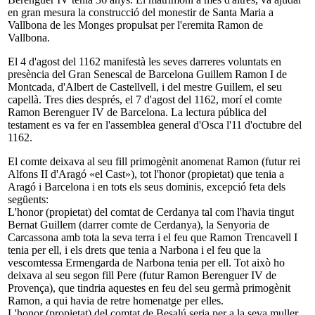
en gran mesura la construcció del monestir de Santa Maria a
Vallbona de les Monges propulsat per l'eremita Ramon de
Vallbona.
El 4 d'agost del 1162 manifestà les seves darreres voluntats en
presència del Gran Senescal de Barcelona Guillem Ramon I de
Montcada, d'Albert de Castellvell, i del mestre Guillem, el seu
capellà. Tres dies després, el 7 d'agost del 1162, morí el comte
Ramon Berenguer IV de Barcelona. La lectura pública del
testament es va fer en l'assemblea general d'Osca l'11 d'octubre del
1162.
El comte deixava al seu fill primogènit anomenat Ramon (futur rei
Alfons II d'Aragó «el Cast»), tot l'honor (propietat) que tenia a
Aragó i Barcelona i en tots els seus dominis, excepció feta dels
següents:
L'honor (propietat) del comtat de Cerdanya tal com l'havia tingut
Bernat Guillem (darrer comte de Cerdanya), la Senyoria de
Carcassona amb tota la seva terra i el feu que Ramon Trencavell I
tenia per ell, i els drets que tenia a Narbona i el feu que la
vescomtessa Ermengarda de Narbona tenia per ell. Tot això ho
deixava al seu segon fill Pere (futur Ramon Berenguer IV de
Provença), que tindria aquestes en feu del seu germà primogènit
Ramon, a qui havia de retre homenatge per elles.
L'honor (propietat) del comtat de Besalú seria per a la seva muller