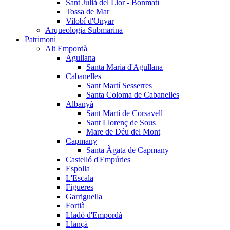
Sant Julià del Llor - Bonmatí
Tossa de Mar
Vilobí d'Onyar
Arqueologia Submarina
Patrimoni
Alt Empordà
Agullana
Santa Maria d'Agullana
Cabanelles
Sant Martí Sesserres
Santa Coloma de Cabanelles
Albanyà
Sant Martí de Corsavell
Sant Llorenç de Sous
Mare de Déu del Mont
Capmany
Santa Àgata de Capmany
Castelló d'Empúries
Espolla
L'Escala
Figueres
Garriguella
Fortià
Lladó d'Empordà
Llançà