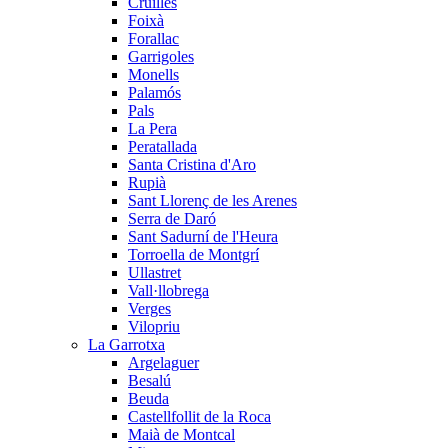
Cruïlles
Foixà
Forallac
Garrigoles
Monells
Palamós
Pals
La Pera
Peratallada
Santa Cristina d'Aro
Rupià
Sant Llorenç de les Arenes
Serra de Daró
Sant Sadurní de l'Heura
Torroella de Montgrí
Ullastret
Vall·llobrega
Verges
Vilopriu
La Garrotxa
Argelaguer
Besalú
Beuda
Castellfollit de la Roca
Maià de Montcal