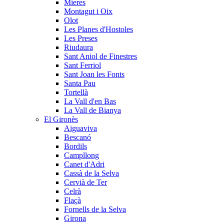
Mieres
Montagut i Oix
Olot
Les Planes d'Hostoles
Les Preses
Riudaura
Sant Aniol de Finestres
Sant Ferriol
Sant Joan les Fonts
Santa Pau
Tortellà
La Vall d'en Bas
La Vall de Bianya
El Gironès
Aiguaviva
Bescanó
Bordils
Campllong
Canet d'Adri
Cassà de la Selva
Cervià de Ter
Celrà
Flaçà
Fornells de la Selva
Girona