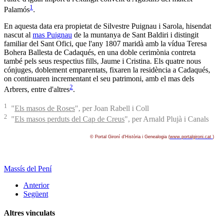
1
Palamós
.
En aquesta data era propietat de Silvestre Puignau i Sarola, hisendat
nascut al
mas Puignau
de la muntanya de Sant Baldiri i distingit
familiar del Sant Ofici, que l'any 1807 maridà amb la vídua Teresa
Bohera Ballesta de Cadaqués, en una doble cerimònia contreta
també pels seus respectius fills, Jaume i Cristina. Els quatre nous
cónjuges, doblement emparentats, fixaren la residència a Cadaqués,
on continuaren incrementant el seu patrimoni, amb el mas dels
2
Arbrers, entre d'altres
.
1
"
Els masos de Roses
", per Joan Rabell i Coll
2
"
Els masos perduts del Cap de Creus
", per Arnald Plujà i Canals
© Portal Gironí­ d'Història i Genealogia (
www.portalgironi.cat
)
Massís del Pení
Anterior
Següent
Altres vinculats