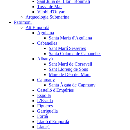
Sant Julià del Llor - Bonmatí
Tossa de Mar
Vilobí d'Onyar
Arqueologia Submarina
Patrimoni
Alt Empordà
Agullana
Santa Maria d'Agullana
Cabanelles
Sant Martí Sesserres
Santa Coloma de Cabanelles
Albanyà
Sant Martí de Corsavell
Sant Llorenç de Sous
Mare de Déu del Mont
Capmany
Santa Àgata de Capmany
Castelló d'Empúries
Espolla
L'Escala
Figueres
Garriguella
Fortià
Lladó d'Empordà
Llançà