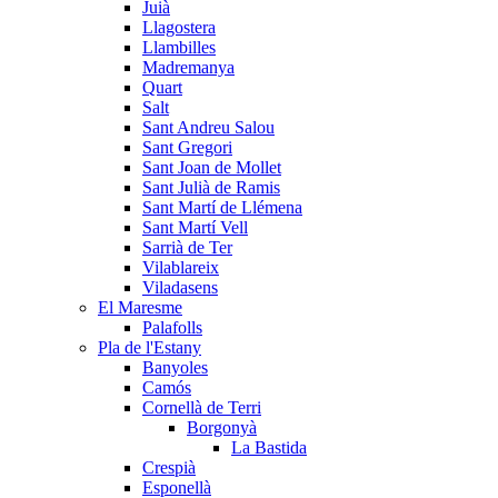
Juià
Llagostera
Llambilles
Madremanya
Quart
Salt
Sant Andreu Salou
Sant Gregori
Sant Joan de Mollet
Sant Julià de Ramis
Sant Martí de Llémena
Sant Martí Vell
Sarrià de Ter
Vilablareix
Viladasens
El Maresme
Palafolls
Pla de l'Estany
Banyoles
Camós
Cornellà de Terri
Borgonyà
La Bastida
Crespià
Esponellà