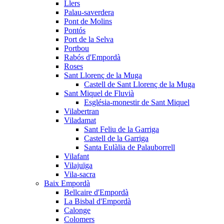
Llers
Palau-saverdera
Pont de Molins
Pontós
Port de la Selva
Portbou
Rabós d'Empordà
Roses
Sant Llorenç de la Muga
Castell de Sant Llorenç de la Muga
Sant Miquel de Fluvià
Església-monestir de Sant Miquel
Vilabertran
Viladamat
Sant Feliu de la Garriga
Castell de la Garriga
Santa Eulàlia de Palauborrell
Vilafant
Vilajuïga
Vila-sacra
Baix Empordà
Bellcaire d'Empordà
La Bisbal d'Empordà
Calonge
Colomers