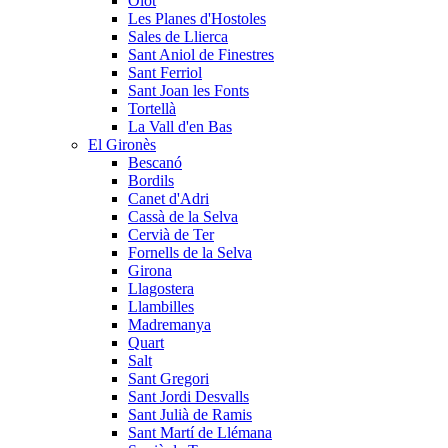
Olot
Les Planes d'Hostoles
Sales de Llierca
Sant Aniol de Finestres
Sant Ferriol
Sant Joan les Fonts
Tortellà
La Vall d'en Bas
El Gironès
Bescanó
Bordils
Canet d'Adri
Cassà de la Selva
Cervià de Ter
Fornells de la Selva
Girona
Llagostera
Llambilles
Madremanya
Quart
Salt
Sant Gregori
Sant Jordi Desvalls
Sant Julià de Ramis
Sant Martí de Llémana