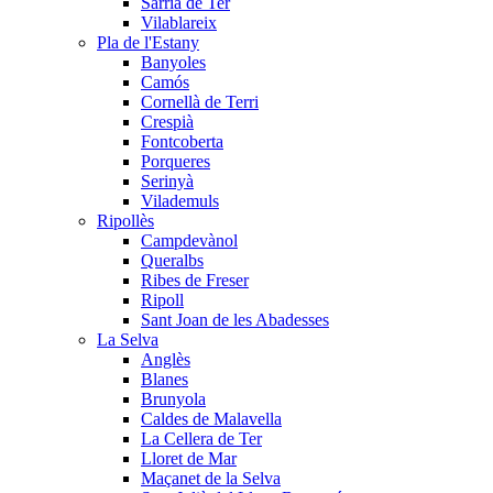
Sarrià de Ter
Vilablareix
Pla de l'Estany
Banyoles
Camós
Cornellà de Terri
Crespià
Fontcoberta
Porqueres
Serinyà
Vilademuls
Ripollès
Campdevànol
Queralbs
Ribes de Freser
Ripoll
Sant Joan de les Abadesses
La Selva
Anglès
Blanes
Brunyola
Caldes de Malavella
La Cellera de Ter
Lloret de Mar
Maçanet de la Selva