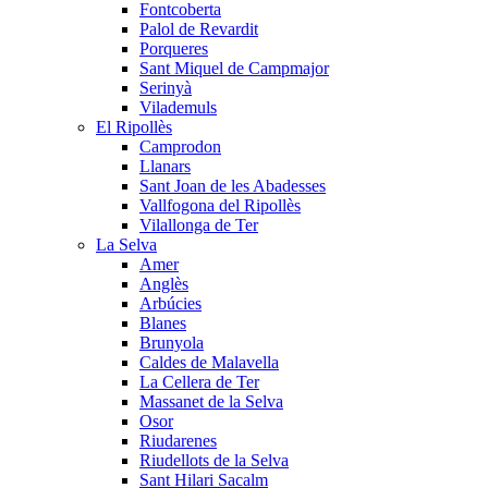
Fontcoberta
Palol de Revardit
Porqueres
Sant Miquel de Campmajor
Serinyà
Vilademuls
El Ripollès
Camprodon
Llanars
Sant Joan de les Abadesses
Vallfogona del Ripollès
Vilallonga de Ter
La Selva
Amer
Anglès
Arbúcies
Blanes
Brunyola
Caldes de Malavella
La Cellera de Ter
Massanet de la Selva
Osor
Riudarenes
Riudellots de la Selva
Sant Hilari Sacalm