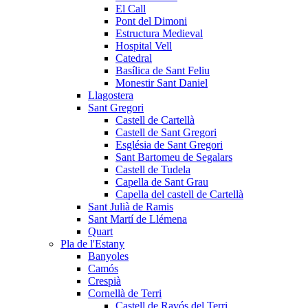
El Call
Pont del Dimoni
Estructura Medieval
Hospital Vell
Catedral
Basílica de Sant Feliu
Monestir Sant Daniel
Llagostera
Sant Gregori
Castell de Cartellà
Castell de Sant Gregori
Església de Sant Gregori
Sant Bartomeu de Segalars
Castell de Tudela
Capella de Sant Grau
Capella del castell de Cartellà
Sant Julià de Ramis
Sant Martí de Llémena
Quart
Pla de l'Estany
Banyoles
Camós
Crespià
Cornellà de Terri
Castell de Ravós del Terri