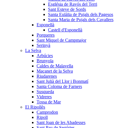
Església de Ravós del Terri
Sant Esteve de Sords
Santa Eulàlia de Pujals dels Pagesos
Santa Maria de Pujals dels Cavallers
Esponellà
Castell d'Esponellà
Porqueres
Sant Miquel de Campmajor
Serinyà
La Selva
Arbúcies
Brunyola
Caldes de Malavella
Maçanet de la Selva
Riudarenes
Sant Julià del Llor i Bonmatí
Santa Coloma de Farners
Susqueda
Vidreres
Tossa de Mar
El Ripollès
Camprodon
Ripoll
Sant Joan de les Abadesses
Sant Pau de Segúries