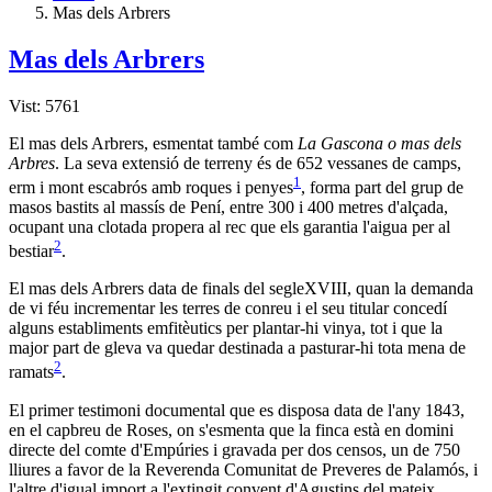
Mas dels Arbrers
Mas dels Arbrers
Vist: 5761
El mas dels Arbrers, esmentat també com
La Gascona o mas dels
Arbres
. La seva extensió de terreny és de 652 vessanes de camps,
1
erm i mont escabrós amb roques i penyes
, forma part del grup de
masos bastits al massís de Pení, entre 300 i 400 metres d'alçada,
ocupant una clotada propera al rec que els garantia l'aigua per al
2
bestiar
.
El mas dels Arbrers data de finals del segleXVIII, quan la demanda
de vi féu incrementar les terres de conreu i el seu titular concedí
alguns establiments emfitèutics per plantar-hi vinya, tot i que la
major part de gleva va quedar destinada a pasturar-hi tota mena de
2
ramats
.
El primer testimoni documental que es disposa data de l'any 1843,
en el capbreu de Roses, on s'esmenta que la finca està en domini
directe del comte d'Empúries i gravada per dos censos, un de 750
lliures a favor de la Reverenda Comunitat de Preveres de Palamós, i
l'altre d'igual import a l'extingit convent d'Agustins del mateix