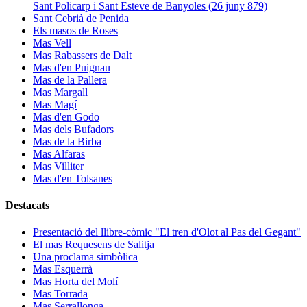
Sant Policarp i Sant Esteve de Banyoles (26 juny 879)
Sant Cebrià de Penida
Els masos de Roses
Mas Vell
Mas Rabassers de Dalt
Mas d'en Puignau
Mas de la Pallera
Mas Margall
Mas Magí
Mas d'en Godo
Mas dels Bufadors
Mas de la Birba
Mas Alfaras
Mas Villiter
Mas d'en Tolsanes
Destacats
Presentació del llibre-còmic "El tren d'Olot al Pas del Gegant"
El mas Requesens de Salitja
Una proclama simbòlica
Mas Esquerrà
Mas Horta del Molí
Mas Torrada
Mas Serrallonga