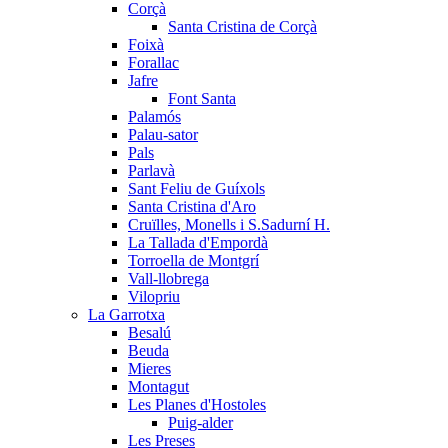
Corçà
Santa Cristina de Corçà
Foixà
Forallac
Jafre
Font Santa
Palamós
Palau-sator
Pals
Parlavà
Sant Feliu de Guíxols
Santa Cristina d'Aro
Cruïlles, Monells i S.Sadurní H.
La Tallada d'Empordà
Torroella de Montgrí
Vall-llobrega
Vilopriu
La Garrotxa
Besalú
Beuda
Mieres
Montagut
Les Planes d'Hostoles
Puig-alder
Les Preses