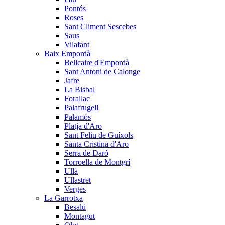
Pontós
Roses
Sant Climent Sescebes
Saus
Vilafant
Baix Empordà
Bellcaire d'Empordà
Sant Antoni de Calonge
Jafre
La Bisbal
Forallac
Palafrugell
Palamós
Platja d'Aro
Sant Feliu de Guíxols
Santa Cristina d'Aro
Serra de Daró
Torroella de Montgrí
Ullà
Ullastret
Verges
La Garrotxa
Besalú
Montagut