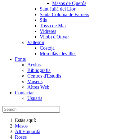
Masos de Querós
Sant Julià del Llor
Santa Coloma de Farners
Sils
Tossa de Mar
Vidreres
Vilobí d'Onyar
Vallespir
Costoja
Moreillàs i les Illes
Fonts
Arxius
Bibliografia
Centres d'Estudis
Museus
Altres Web
Contactar
Usuaris
Estàs aquí:
Masos
Alt Empordà
Roses