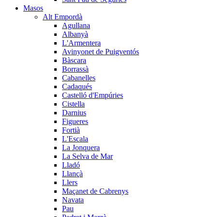
Masos
Alt Empordà
Agullana
Albanyà
L'Armentera
Avinyonet de Puigventós
Bàscara
Borrassà
Cabanelles
Cadaqués
Castelló d'Empúries
Cistella
Darnius
Figueres
Fortià
L'Escala
La Jonquera
La Selva de Mar
Lladó
Llançà
Llers
Maçanet de Cabrenys
Navata
Pau