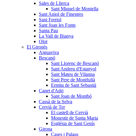
Sales de Llierca
Sant Miquel de Montella
Sant Aniol de Finestres
Sant Ferriol
Sant Joan les Fonts
Santa Pau
La Vall de Bianya
Olot
El Gironès
Aiguaviva
Bescanó
Sant Llorenç de Bescanó
Sant Andreu d'Estanyol
Sant Mateu de Vilanna
Sant Pere de Montfullà
Ermita de Sant Sebastià
Canet d'Adri
Sant Joan de Montbó
Cassà de la Selva
Cervià de Ter
El castell de Cervià
Monestir de Santa Maria
Església de Sant Genís
Girona
Cases i Palaus