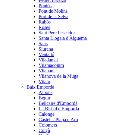
Pedret i Marzà
Pontós
Pont de Molins
Port de la Selva
Rabós
Roses
Sant Pere Pescador
Santa Llogaia d'Àlguema
Saus
Siurana
Ventalló
Viladamat
Vilamacolum
Vilanant
Vilanova de la Muga
Vilaür
Baix Empordà
Albons
Begur
Bellcaire d'Empordà
La Bisbal d'Empordà
Calonge
Castell - Platja d'Aro
Colomers
Corçà