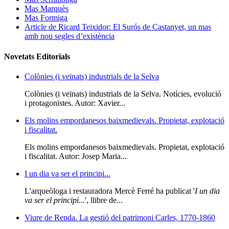
Mas Marquès
Mas Formiga
Article de Ricard Teixidor: El Surós de Castanyet, un mas
amb nou segles d’existència
Novetats Editorials
Colònies (i veïnats) industrials de la Selva
Colònies (i veïnats) industrials de la Selva. Notícies, evolució
i protagonistes. Autor: Xavier...
Els molins empordanesos baixmedievals. Propietat, explotació
i fiscalitat.
Els molins empordanesos baixmedievals. Propietat, explotació
i fiscalitat. Autor: Josep Maria...
I un dia va ser el principi...
L'arqueòloga i restauradora Mercè Ferré ha publicat '
I un dia
va ser el principi...
', llibre de...
Viure de Renda. La gestió del patrimoni Carles, 1770-1860