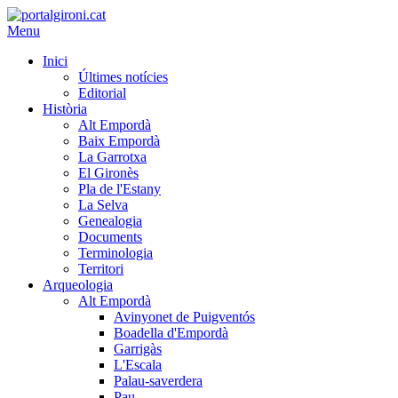
Menu
Inici
Últimes notícies
Editorial
Història
Alt Empordà
Baix Empordà
La Garrotxa
El Gironès
Pla de l'Estany
La Selva
Genealogia
Documents
Terminologia
Territori
Arqueologia
Alt Empordà
Avinyonet de Puigventós
Boadella d'Empordà
Garrigàs
L'Escala
Palau-saverdera
Pau