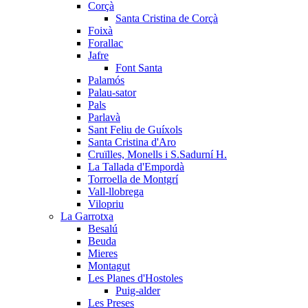
Corçà
Santa Cristina de Corçà
Foixà
Forallac
Jafre
Font Santa
Palamós
Palau-sator
Pals
Parlavà
Sant Feliu de Guíxols
Santa Cristina d'Aro
Cruïlles, Monells i S.Sadurní H.
La Tallada d'Empordà
Torroella de Montgrí
Vall-llobrega
Vilopriu
La Garrotxa
Besalú
Beuda
Mieres
Montagut
Les Planes d'Hostoles
Puig-alder
Les Preses