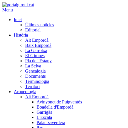
Menu
Inici
Últimes notícies
Editorial
Història
Alt Empordà
Baix Empordà
La Garrotxa
El Gironès
Pla de l'Estany
La Selva
Genealogia
Documents
Terminologia
Territori
Arqueologia
Alt Empordà
Avinyonet de Puigventós
Boadella d'Empordà
Garrigàs
L'Escala
Palau-saverdera
Pau