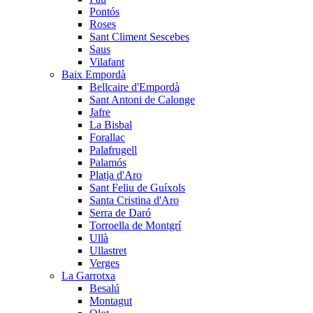
Pontós
Roses
Sant Climent Sescebes
Saus
Vilafant
Baix Empordà
Bellcaire d'Empordà
Sant Antoni de Calonge
Jafre
La Bisbal
Forallac
Palafrugell
Palamós
Platja d'Aro
Sant Feliu de Guíxols
Santa Cristina d'Aro
Serra de Daró
Torroella de Montgrí
Ullà
Ullastret
Verges
La Garrotxa
Besalú
Montagut