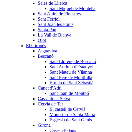
Sales de Llierca
Sant Miquel de Montella
Sant Aniol de Finestres
Sant Ferriol
Sant Joan les Fonts
Santa Pau
La Vall de Bianya
Olot
El Gironès
Aiguaviva
Bescanó
Sant Llorenç de Bescanó
Sant Andreu d'Estanyol
Sant Mateu de Vilanna
Sant Pere de Montfullà
Ermita de Sant Sebastià
Canet d'Adri
Sant Joan de Montbó
Cassà de la Selva
Cervià de Ter
El castell de Cervià
Monestir de Santa Maria
Església de Sant Genís
Girona
Cases i Palaus