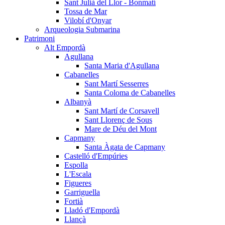
Sant Julià del Llor - Bonmatí
Tossa de Mar
Vilobí d'Onyar
Arqueologia Submarina
Patrimoni
Alt Empordà
Agullana
Santa Maria d'Agullana
Cabanelles
Sant Martí Sesserres
Santa Coloma de Cabanelles
Albanyà
Sant Martí de Corsavell
Sant Llorenç de Sous
Mare de Déu del Mont
Capmany
Santa Àgata de Capmany
Castelló d'Empúries
Espolla
L'Escala
Figueres
Garriguella
Fortià
Lladó d'Empordà
Llançà