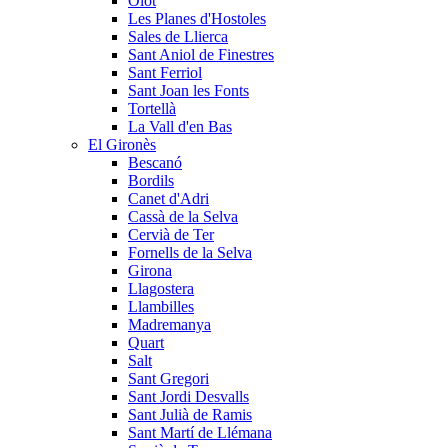
Olot
Les Planes d'Hostoles
Sales de Llierca
Sant Aniol de Finestres
Sant Ferriol
Sant Joan les Fonts
Tortellà
La Vall d'en Bas
El Gironès
Bescanó
Bordils
Canet d'Adri
Cassà de la Selva
Cervià de Ter
Fornells de la Selva
Girona
Llagostera
Llambilles
Madremanya
Quart
Salt
Sant Gregori
Sant Jordi Desvalls
Sant Julià de Ramis
Sant Martí de Llémana