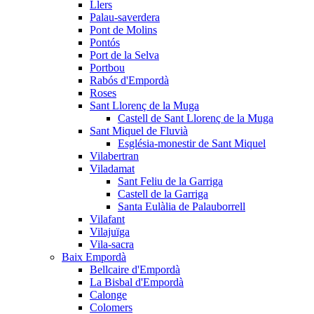
Llers
Palau-saverdera
Pont de Molins
Pontós
Port de la Selva
Portbou
Rabós d'Empordà
Roses
Sant Llorenç de la Muga
Castell de Sant Llorenç de la Muga
Sant Miquel de Fluvià
Església-monestir de Sant Miquel
Vilabertran
Viladamat
Sant Feliu de la Garriga
Castell de la Garriga
Santa Eulàlia de Palauborrell
Vilafant
Vilajuïga
Vila-sacra
Baix Empordà
Bellcaire d'Empordà
La Bisbal d'Empordà
Calonge
Colomers