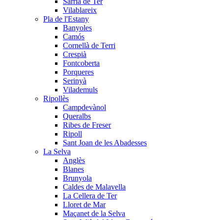
Sarrià de Ter
Vilablareix
Pla de l'Estany
Banyoles
Camós
Cornellà de Terri
Crespià
Fontcoberta
Porqueres
Serinyà
Vilademuls
Ripollès
Campdevànol
Queralbs
Ribes de Freser
Ripoll
Sant Joan de les Abadesses
La Selva
Anglès
Blanes
Brunyola
Caldes de Malavella
La Cellera de Ter
Lloret de Mar
Maçanet de la Selva