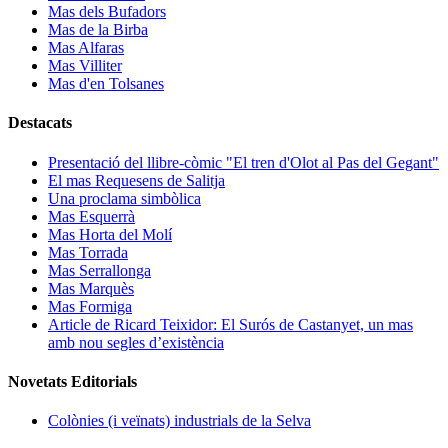
Mas dels Bufadors
Mas de la Birba
Mas Alfaras
Mas Villiter
Mas d'en Tolsanes
Destacats
Presentació del llibre-còmic "El tren d'Olot al Pas del Gegant"
El mas Requesens de Salitja
Una proclama simbòlica
Mas Esquerrà
Mas Horta del Molí
Mas Torrada
Mas Serrallonga
Mas Marquès
Mas Formiga
Article de Ricard Teixidor: El Surós de Castanyet, un mas
amb nou segles d’existència
Novetats Editorials
Colònies (i veïnats) industrials de la Selva