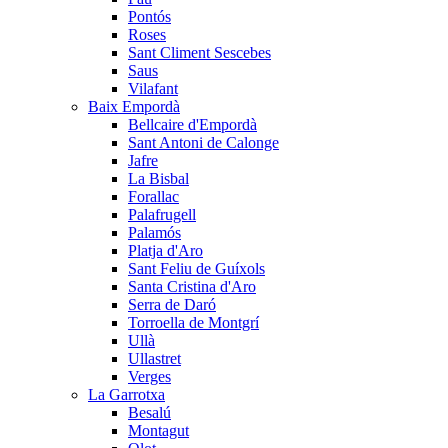
Pontós
Roses
Sant Climent Sescebes
Saus
Vilafant
Baix Empordà
Bellcaire d'Empordà
Sant Antoni de Calonge
Jafre
La Bisbal
Forallac
Palafrugell
Palamós
Platja d'Aro
Sant Feliu de Guíxols
Santa Cristina d'Aro
Serra de Daró
Torroella de Montgrí
Ullà
Ullastret
Verges
La Garrotxa
Besalú
Montagut