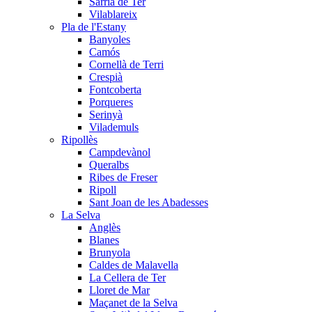
Sarrià de Ter
Vilablareix
Pla de l'Estany
Banyoles
Camós
Cornellà de Terri
Crespià
Fontcoberta
Porqueres
Serinyà
Vilademuls
Ripollès
Campdevànol
Queralbs
Ribes de Freser
Ripoll
Sant Joan de les Abadesses
La Selva
Anglès
Blanes
Brunyola
Caldes de Malavella
La Cellera de Ter
Lloret de Mar
Maçanet de la Selva