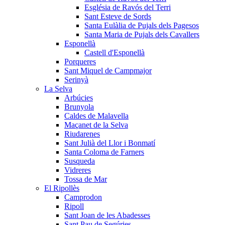
Església de Ravós del Terri
Sant Esteve de Sords
Santa Eulàlia de Pujals dels Pagesos
Santa Maria de Pujals dels Cavallers
Esponellà
Castell d'Esponellà
Porqueres
Sant Miquel de Campmajor
Serinyà
La Selva
Arbúcies
Brunyola
Caldes de Malavella
Maçanet de la Selva
Riudarenes
Sant Julià del Llor i Bonmatí
Santa Coloma de Farners
Susqueda
Vidreres
Tossa de Mar
El Ripollès
Camprodon
Ripoll
Sant Joan de les Abadesses
Sant Pau de Segúries