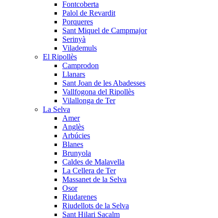
Fontcoberta
Palol de Revardit
Porqueres
Sant Miquel de Campmajor
Serinyà
Vilademuls
El Ripollès
Camprodon
Llanars
Sant Joan de les Abadesses
Vallfogona del Ripollès
Vilallonga de Ter
La Selva
Amer
Anglès
Arbúcies
Blanes
Brunyola
Caldes de Malavella
La Cellera de Ter
Massanet de la Selva
Osor
Riudarenes
Riudellots de la Selva
Sant Hilari Sacalm