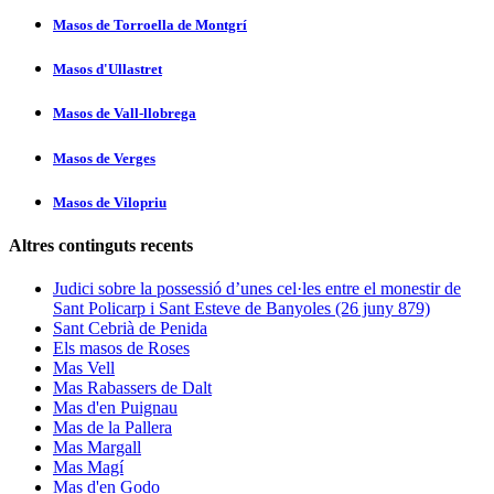
Masos de Torroella de Montgrí­
Masos d'Ullastret
Masos de Vall-llobrega
Masos de Verges
Masos de Vilopriu
Altres continguts recents
Judici sobre la possessió d’unes cel·les entre el monestir de
Sant Policarp i Sant Esteve de Banyoles (26 juny 879)
Sant Cebrià de Penida
Els masos de Roses
Mas Vell
Mas Rabassers de Dalt
Mas d'en Puignau
Mas de la Pallera
Mas Margall
Mas Magí
Mas d'en Godo