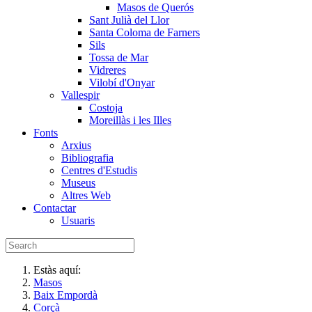
Masos de Querós
Sant Julià del Llor
Santa Coloma de Farners
Sils
Tossa de Mar
Vidreres
Vilobí d'Onyar
Vallespir
Costoja
Moreillàs i les Illes
Fonts
Arxius
Bibliografia
Centres d'Estudis
Museus
Altres Web
Contactar
Usuaris
Estàs aquí:
Masos
Baix Empordà
Corçà