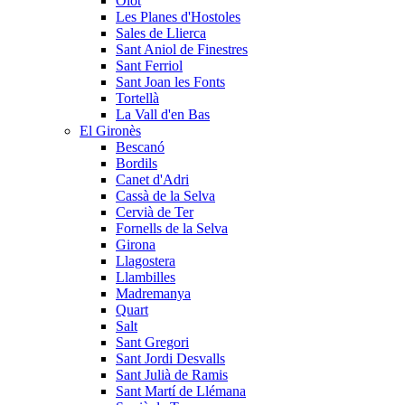
Olot
Les Planes d'Hostoles
Sales de Llierca
Sant Aniol de Finestres
Sant Ferriol
Sant Joan les Fonts
Tortellà
La Vall d'en Bas
El Gironès
Bescanó
Bordils
Canet d'Adri
Cassà de la Selva
Cervià de Ter
Fornells de la Selva
Girona
Llagostera
Llambilles
Madremanya
Quart
Salt
Sant Gregori
Sant Jordi Desvalls
Sant Julià de Ramis
Sant Martí de Llémana