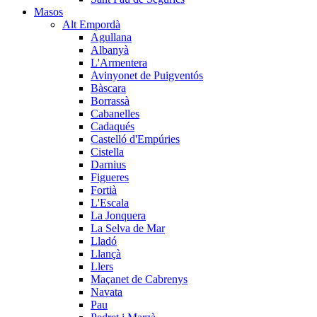
Masos
Alt Empordà
Agullana
Albanyà
L'Armentera
Avinyonet de Puigventós
Bàscara
Borrassà
Cabanelles
Cadaqués
Castelló d'Empúries
Cistella
Darnius
Figueres
Fortià
L'Escala
La Jonquera
La Selva de Mar
Lladó
Llançà
Llers
Maçanet de Cabrenys
Navata
Pau