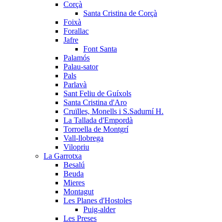
Corçà
Santa Cristina de Corçà
Foixà
Forallac
Jafre
Font Santa
Palamós
Palau-sator
Pals
Parlavà
Sant Feliu de Guíxols
Santa Cristina d'Aro
Cruïlles, Monells i S.Sadurní H.
La Tallada d'Empordà
Torroella de Montgrí
Vall-llobrega
Vilopriu
La Garrotxa
Besalú
Beuda
Mieres
Montagut
Les Planes d'Hostoles
Puig-alder
Les Preses