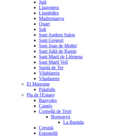
Juià
Llagostera
Llambilles
Madremanya
Quart
Salt
Sant Andreu Salou
Sant Gregori
Sant Joan de Mollet
Sant Julià de Ramis
Sant Martí de Llémena
Sant Martí Vell
Sarrià de Ter
Vilablareix
Viladasens
El Maresme
Palafolls
Pla de l'Estany
Banyoles
Camós
Cornellà de Terri
Borgonyà
La Bastida
Crespià
Esponellà