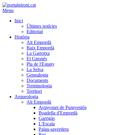
Menu
Inici
Últimes notícies
Editorial
Història
Alt Empordà
Baix Empordà
La Garrotxa
El Gironès
Pla de l'Estany
La Selva
Genealogia
Documents
Terminologia
Territori
Arqueologia
Alt Empordà
Avinyonet de Puigventós
Boadella d'Empordà
Garrigàs
L'Escala
Palau-saverdera
Pau