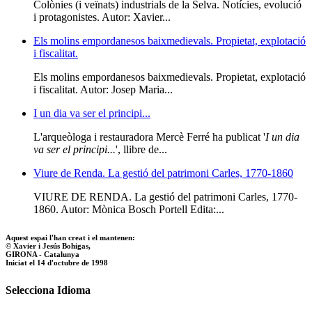
Colònies (i veïnats) industrials de la Selva. Notícies, evolució
i protagonistes. Autor: Xavier...
Els molins empordanesos baixmedievals. Propietat, explotació
i fiscalitat.
Els molins empordanesos baixmedievals. Propietat, explotació
i fiscalitat. Autor: Josep Maria...
I un dia va ser el principi...
L'arqueòloga i restauradora Mercè Ferré ha publicat '
I un dia
va ser el principi...
', llibre de...
Viure de Renda. La gestió del patrimoni Carles, 1770-1860
VIURE DE RENDA. La gestió del patrimoni Carles, 1770-
1860. Autor: Mònica Bosch Portell Edita:...
Aquest espai l'han creat i el mantenen:
© Xavier i Jesús Bohigas,
GIRONA - Catalunya
Iniciat el 14 d'octubre de 1998
Selecciona Idioma