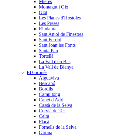
Mieres
Montagut i Oix
Olot
Les Planes d'Hostoles
Les Preses
Riudaura
Sant Aniol de Finestres
Sant Ferriol
Sant Joan les Fonts
Santa Pau
Tortellà
La Vall d'en Bas
La Vall de Bianya
El Gironès
Aiguaviva
Bescanó
Bordils
Campllong
Canet d'Adri
Cassà de la Selva
Cervià de Ter
Celrà
Flaçà
Fornells de la Selva
Girona