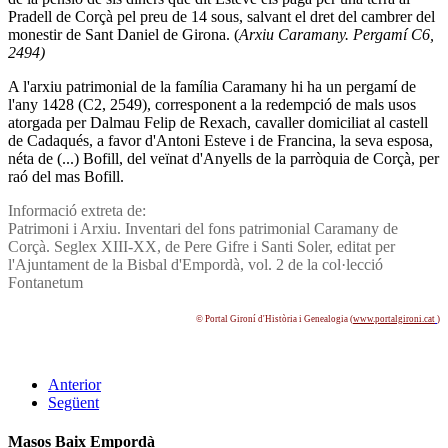
Pradell de Corçà pel preu de 14 sous, salvant el dret del cambrer del
monestir de Sant Daniel de Girona. (
Arxiu Caramany. Pergamí­ C6,
2494)
A l'arxiu patrimonial de la famí­lia Caramany hi ha un pergamí­ de
l'any 1428 (C2, 2549), corresponent a la redempció de mals usos
atorgada per Dalmau Felip de Rexach, cavaller domiciliat al castell
de Cadaqués, a favor d'Antoni Esteve i de Francina, la seva esposa,
néta de (...) Bofill, del veïnat d'Anyells de la parròquia de Corçà, per
raó del mas Bofill.
Informació extreta de:
Patrimoni i Arxiu. Inventari del fons patrimonial Caramany de
Corçà. Seglex XIII-XX, de Pere Gifre i Santi Soler, editat per
l'Ajuntament de la Bisbal d'Empordà, vol. 2 de la col·lecció
Fontanetum
© Portal Gironí­ d'Història i Genealogia (
www.portalgironi.cat
)
Anterior
Següent
Masos Baix Empordà