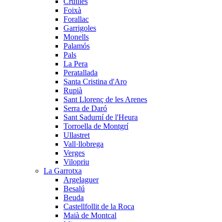
Cruïlles
Foixà
Forallac
Garrigoles
Monells
Palamós
Pals
La Pera
Peratallada
Santa Cristina d'Aro
Rupià
Sant Llorenç de les Arenes
Serra de Daró
Sant Sadurní de l'Heura
Torroella de Montgrí
Ullastret
Vall·llobrega
Verges
Vilopriu
La Garrotxa
Argelaguer
Besalú
Beuda
Castellfollit de la Roca
Maià de Montcal