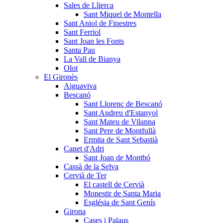
Sales de Llierca
Sant Miquel de Montella
Sant Aniol de Finestres
Sant Ferriol
Sant Joan les Fonts
Santa Pau
La Vall de Bianya
Olot
El Gironès
Aiguaviva
Bescanó
Sant Llorenç de Bescanó
Sant Andreu d'Estanyol
Sant Mateu de Vilanna
Sant Pere de Montfullà
Ermita de Sant Sebastià
Canet d'Adri
Sant Joan de Montbó
Cassà de la Selva
Cervià de Ter
El castell de Cervià
Monestir de Santa Maria
Església de Sant Genís
Girona
Cases i Palaus