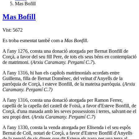
Mas Bofill
Mas Bofill
Vist: 5672
Es troba esmentat també com a
Mas Bonfill
.
A l'any 1276, consta una donació atorgada per Bernat Bonfill de
Corçà, a favor del seu fill Pere, de tots els seus béns en contemplació
de matrimoni. (
Arxiu Caramany. Pergamí­ C.7
).
A l'any 1316, hi han els capí­tols matrimonials acordats entre
Guillema, filla de Bernat Doménec, del veïnat d'Anyells de la
parròquia de Corçà, i esteve Bonfill, de la mateixa parròquia. (
Arxiu
Caramany. Pergamí­ C.7)
A l'any 1316, consta una donació atorgada per Ramon Ferrer,
capellà de la capella del castell de Foixà, a favor d'Esteve Bonfill, de
Corçà, d'una masada amb les seves possessions i terres, salvant-ne el
seu propi dret. (
Arxiu Caramany. Pergamí­ C.7
)
A l'any 1330, consta la venda atorgada per Elisenda i el seu espòs
Bernat de Coll, notari de Corçà, a favor d'Esteve Bonfill d'Anyells
de la pensió de sis diners que dit Esteve els paga per una terra al