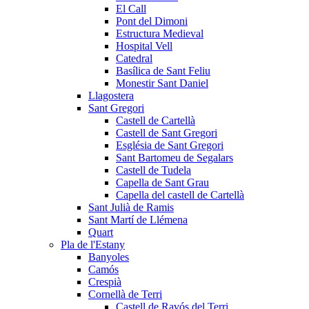
El Call
Pont del Dimoni
Estructura Medieval
Hospital Vell
Catedral
Basílica de Sant Feliu
Monestir Sant Daniel
Llagostera
Sant Gregori
Castell de Cartellà
Castell de Sant Gregori
Església de Sant Gregori
Sant Bartomeu de Segalars
Castell de Tudela
Capella de Sant Grau
Capella del castell de Cartellà
Sant Julià de Ramis
Sant Martí de Llémena
Quart
Pla de l'Estany
Banyoles
Camós
Crespià
Cornellà de Terri
Castell de Ravós del Terri