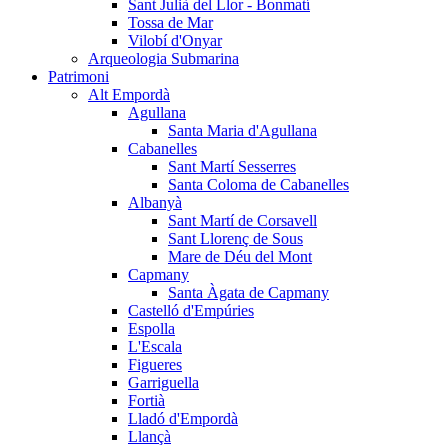
Sant Julià del Llor - Bonmatí
Tossa de Mar
Vilobí d'Onyar
Arqueologia Submarina
Patrimoni
Alt Empordà
Agullana
Santa Maria d'Agullana
Cabanelles
Sant Martí Sesserres
Santa Coloma de Cabanelles
Albanyà
Sant Martí de Corsavell
Sant Llorenç de Sous
Mare de Déu del Mont
Capmany
Santa Àgata de Capmany
Castelló d'Empúries
Espolla
L'Escala
Figueres
Garriguella
Fortià
Lladó d'Empordà
Llançà