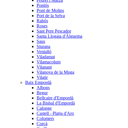
Pedret i Marzà
Pontós
Pont de Molins
Port de la Selva
Rabós
Roses
Sant Pere Pescador
Santa Llogaia d'Àlguema
Saus
Siurana
Ventalló
Viladamat
Vilamacolum
Vilanant
Vilanova de la Muga
Vilaür
Baix Empordà
Albons
Begur
Bellcaire d'Empordà
La Bisbal d'Empordà
Calonge
Castell - Platja d'Aro
Colomers
Corçà