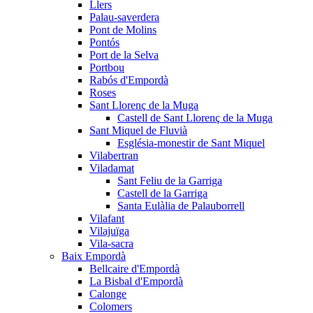
Llers
Palau-saverdera
Pont de Molins
Pontós
Port de la Selva
Portbou
Rabós d'Empordà
Roses
Sant Llorenç de la Muga
Castell de Sant Llorenç de la Muga
Sant Miquel de Fluvià
Església-monestir de Sant Miquel
Vilabertran
Viladamat
Sant Feliu de la Garriga
Castell de la Garriga
Santa Eulàlia de Palauborrell
Vilafant
Vilajuïga
Vila-sacra
Baix Empordà
Bellcaire d'Empordà
La Bisbal d'Empordà
Calonge
Colomers