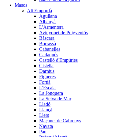
Masos
Alt Empordà
Agullana
Albanyà
L'Armentera
Avinyonet de Puigventós
Bàscara
Borrassà
Cabanelles
Cadaqués
Castelló d'Empúries
Cistella
Darnius
Figueres
Fortià
L'Escala
La Jonquera
La Selva de Mar
Lladó
Llançà
Llers
Maçanet de Cabrenys
Navata
Pau