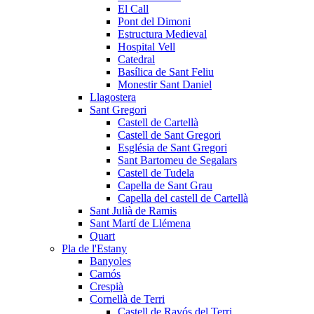
El Call
Pont del Dimoni
Estructura Medieval
Hospital Vell
Catedral
Basílica de Sant Feliu
Monestir Sant Daniel
Llagostera
Sant Gregori
Castell de Cartellà
Castell de Sant Gregori
Església de Sant Gregori
Sant Bartomeu de Segalars
Castell de Tudela
Capella de Sant Grau
Capella del castell de Cartellà
Sant Julià de Ramis
Sant Martí de Llémena
Quart
Pla de l'Estany
Banyoles
Camós
Crespià
Cornellà de Terri
Castell de Ravós del Terri