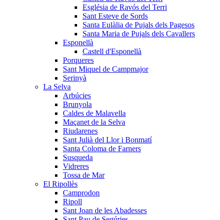
Església de Ravós del Terri
Sant Esteve de Sords
Santa Eulàlia de Pujals dels Pagesos
Santa Maria de Pujals dels Cavallers
Esponellà
Castell d'Esponellà
Porqueres
Sant Miquel de Campmajor
Serinyà
La Selva
Arbúcies
Brunyola
Caldes de Malavella
Maçanet de la Selva
Riudarenes
Sant Julià del Llor i Bonmatí
Santa Coloma de Farners
Susqueda
Vidreres
Tossa de Mar
El Ripollès
Camprodon
Ripoll
Sant Joan de les Abadesses
Sant Pau de Segúries