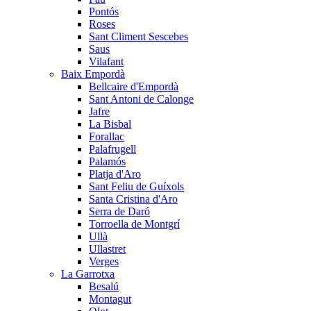
Pontós
Roses
Sant Climent Sescebes
Saus
Vilafant
Baix Empordà
Bellcaire d'Empordà
Sant Antoni de Calonge
Jafre
La Bisbal
Forallac
Palafrugell
Palamós
Platja d'Aro
Sant Feliu de Guíxols
Santa Cristina d'Aro
Serra de Daró
Torroella de Montgrí
Ullà
Ullastret
Verges
La Garrotxa
Besalú
Montagut