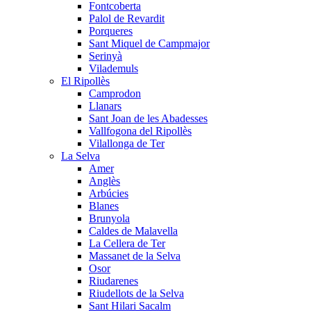
Fontcoberta
Palol de Revardit
Porqueres
Sant Miquel de Campmajor
Serinyà
Vilademuls
El Ripollès
Camprodon
Llanars
Sant Joan de les Abadesses
Vallfogona del Ripollès
Vilallonga de Ter
La Selva
Amer
Anglès
Arbúcies
Blanes
Brunyola
Caldes de Malavella
La Cellera de Ter
Massanet de la Selva
Osor
Riudarenes
Riudellots de la Selva
Sant Hilari Sacalm