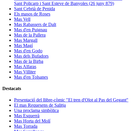
Sant Policarp i Sant Esteve de Banyoles (26 juny 879)
Sant Cebrià de Penida
Els masos de Roses
Mas Vell
Mas Rabassers de Dalt
Mas d'en Puignau
Mas de la Pallera
Mas Margall
Mas Magí
Mas d'en Godo
Mas dels Bufadors
Mas de la Birba
Mas Alfaras
Mas Villiter
Mas d'en Tolsanes
Destacats
Presentació del llibre-còmic "El tren d'Olot al Pas del Gegant"
El mas Requesens de Salitja
Una proclama simbòlica
Mas Esquerrà
Mas Horta del Molí
Mas Torrada