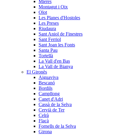
Mieres
Montagut i Oix
Olot
Les Planes d'Hostoles
Les Preses
Riudaura
Sant Aniol de Finestres
Sant Ferriol
Sant Joan les Fonts
Santa Pau
Tortellà
La Vall d'en Bas
La Vall de Bianya
El Gironès
Aiguaviva
Bescanó
Bordils
Campllong
Canet d'Adri
Cassà de la Selva
Cervià de Ter
Celrà
Flaçà
Fornells de la Selva
Girona