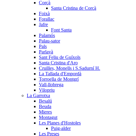
Corçà
Santa Cristina de Corçà
Foixà
Forallac
Jafre
Font Santa
Palamós
Palau-sator
Pals
Parlavà
Sant Feliu de Guíxols
Santa Cristina d'Aro
Cruïlles, Monells i S.Sadurní H.
La Tallada d'Empordà
Torroella de Montgrí
Vall-llobrega
Vilopriu
La Garrotxa
Besalú
Beuda
Mieres
Montagut
Les Planes d'Hostoles
Puig-alder
Les Preses