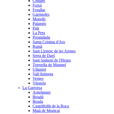
Cruïlles
Foixà
Forallac
Garrigoles
Monells
Palamós
Pals
La Pera
Peratallada
Santa Cristina d'Aro
Rupià
Sant Llorenç de les Arenes
Serra de Daró
Sant Sadurní de l'Heura
Torroella de Montgrí
Ullastret
Vall·llobrega
Verges
Vilopriu
La Garrotxa
Argelaguer
Besalú
Beuda
Castellfollit de la Roca
Maià de Montcal