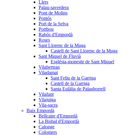
Llers
Palau-saverdera
Pont de Molins
Pontós
Port de la Selva
Portbou
Rabós d'Empordà
Roses
Sant Llorenç de la Muga
Castell de Sant Llorenç de la Muga
Sant Miquel de Fluvià
Església-monestir de Sant Miquel
Vilabertran
Viladamat
Sant Feliu de la Garriga
Castell de la Garriga
Santa Eulàlia de Palauborrell
Vilafant
Vilajuïga
Vila-sacra
Baix Empordà
Bellcaire d'Empordà
La Bisbal d'Empordà
Calonge
Colomers