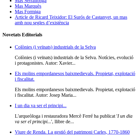
Mas Serrallonga
Mas Marquès
Mas Formiga
Article de Ricard Teixidor: El Surós de Castanyet, un mas
amb nou segles d’existència
Novetats Editorials
Colònies (i veïnats) industrials de la Selva
Colònies (i veïnats) industrials de la Selva. Notícies, evolució
i protagonistes. Autor: Xavier...
Els molins empordanesos baixmedievals. Propietat, explotació
i fiscalitat.
Els molins empordanesos baixmedievals. Propietat, explotació
i fiscalitat. Autor: Josep Maria...
I un dia va ser el principi...
L'arqueòloga i restauradora Mercè Ferré ha publicat '
I un dia
va ser el principi...
', llibre de...
Viure de Renda. La gestió del patrimoni Carles, 1770-1860