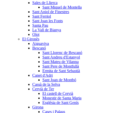
Sales de Llierca
Sant Miquel de Montella
Sant Aniol de Finestres
Sant Ferriol
Sant Joan les Fonts
Santa Pau
La Vall de Bianya
Olot
El Gironès
Aiguaviva
Bescanó
Sant Llorenç de Bescanó
Sant Andreu d'Estanyol
Sant Mateu de Vilanna
Sant Pere de Montfullà
Ermita de Sant Sebastià
Canet d'Adri
Sant Joan de Montbó
Cassà de la Selva
Cervià de Ter
El castell de Cervià
Monestir de Santa Maria
Església de Sant Genís
Girona
Cases i Palaus