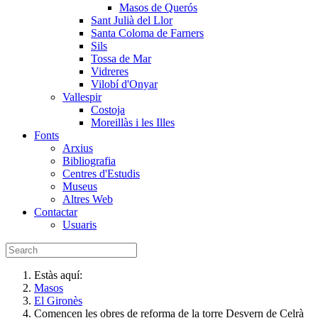
Masos de Querós
Sant Julià del Llor
Santa Coloma de Farners
Sils
Tossa de Mar
Vidreres
Vilobí d'Onyar
Vallespir
Costoja
Moreillàs i les Illes
Fonts
Arxius
Bibliografia
Centres d'Estudis
Museus
Altres Web
Contactar
Usuaris
Estàs aquí:
Masos
El Gironès
Comencen les obres de reforma de la torre Desvern de Celrà