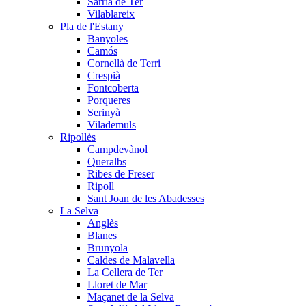
Sarrià de Ter
Vilablareix
Pla de l'Estany
Banyoles
Camós
Cornellà de Terri
Crespià
Fontcoberta
Porqueres
Serinyà
Vilademuls
Ripollès
Campdevànol
Queralbs
Ribes de Freser
Ripoll
Sant Joan de les Abadesses
La Selva
Anglès
Blanes
Brunyola
Caldes de Malavella
La Cellera de Ter
Lloret de Mar
Maçanet de la Selva