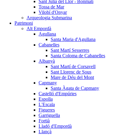
Sant Julià del Llor - Bonmatí
Tossa de Mar
Vilobí d'Onyar
Arqueologia Submarina
Patrimoni
Alt Empordà
Agullana
Santa Maria d'Agullana
Cabanelles
Sant Martí Sesserres
Santa Coloma de Cabanelles
Albanyà
Sant Martí de Corsavell
Sant Llorenç de Sous
Mare de Déu del Mont
Capmany
Santa Àgata de Capmany
Castelló d'Empúries
Espolla
L'Escala
Figueres
Garriguella
Fortià
Lladó d'Empordà
Llançà