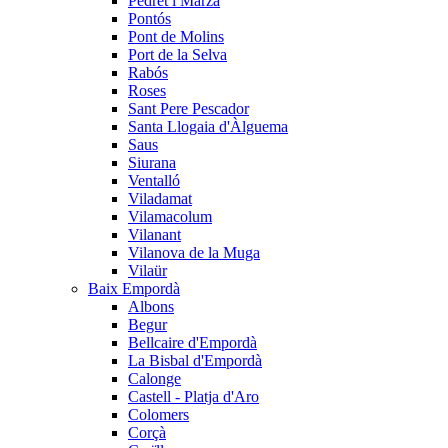
Pedret i Marzà
Pontós
Pont de Molins
Port de la Selva
Rabós
Roses
Sant Pere Pescador
Santa Llogaia d'Àlguema
Saus
Siurana
Ventalló
Viladamat
Vilamacolum
Vilanant
Vilanova de la Muga
Vilaür
Baix Empordà
Albons
Begur
Bellcaire d'Empordà
La Bisbal d'Empordà
Calonge
Castell - Platja d'Aro
Colomers
Corçà