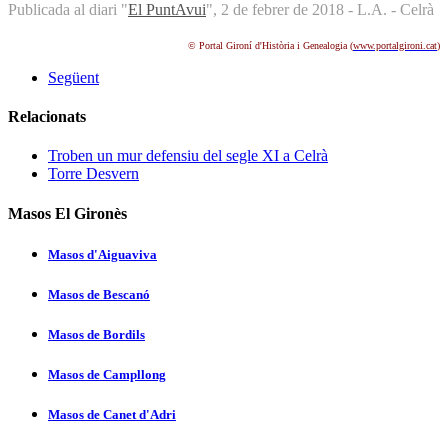
Publicada al diari "
El PuntAvui
", 2 de febrer de 2018 - L.A. - Celrà
© Portal Gironí d'Història i Genealogia (
www.portalgironi.cat
)
Següent
Relacionats
Troben un mur defensiu del segle XI a Celrà
Torre Desvern
Masos El Gironès
Masos d'Aiguaviva
Masos de Bescanó
Masos de Bordils
Masos de Campllong
Masos de Canet d'Adri