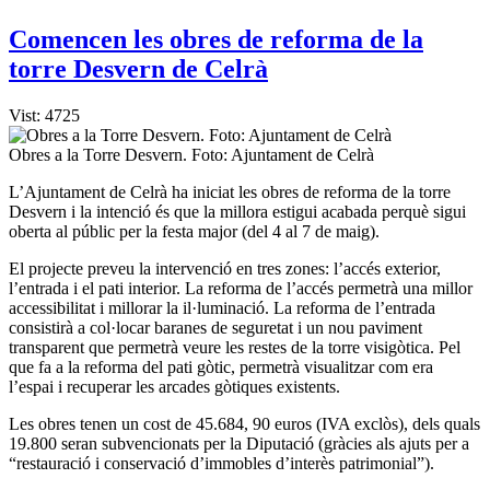
Comencen les obres de reforma de la
torre Desvern de Celrà
Vist: 4725
Obres a la Torre Desvern. Foto: Ajuntament de Celrà
L’Ajuntament de Celrà ha iniciat les obres de reforma de la torre
Desvern i la intenció és que la millora estigui acabada perquè sigui
oberta al públic per la festa major (del 4 al 7 de maig).
El projecte preveu la intervenció en tres zones: l’accés exterior,
l’entrada i el pati interior. La reforma de l’accés permetrà una millor
accessibilitat i millorar la il·luminació. La reforma de l’entrada
consistirà a col·locar baranes de seguretat i un nou paviment
transparent que permetrà veure les restes de la torre visigòtica. Pel
que fa a la reforma del pati gòtic, permetrà visualitzar com era
l’espai i recuperar les arcades gòtiques existents.
Les obres tenen un cost de 45.684, 90 euros (IVA exclòs), dels quals
19.800 seran subvencionats per la Diputació (gràcies als ajuts per a
“restauració i conservació d’immobles d’interès patrimonial”).