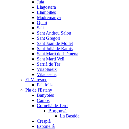
Juià
Llagostera
Llambilles
Madremanya
Quart
Salt
Sant Andreu Salou
Sant Gregori
Sant Joan de Mollet
Sant Julià de Ramis
Sant Martí de Llémena
Sant Martí Vell
Sarrià de Ter
Vilablareix
Viladasens
El Maresme
Palafolls
Pla de l'Estany
Banyoles
Camós
Cornellà de Terri
Borgonyà
La Bastida
Crespià
Esponellà