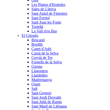
Olot
Les Planes d'Hostoles
Sales de Llierca
Sant Aniol de Finestres
Sant Ferriol
Sant Joan les Fonts
Tortellà
La Vall d'en Bas
El Gironès
Bescanó
Bordils
Canet d'Adri
Cassà de la Selva
Cervià de Ter
Fornells de la Selva
Girona
Llagostera
Llambilles
Madremanya
Quart
Salt
Sant Gregori
Sant Jordi Desvalls
Sant Julià de Ramis
Sant Martí de Llémana