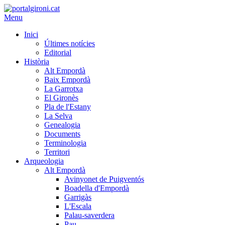
Menu
Inici
Últimes notícies
Editorial
Història
Alt Empordà
Baix Empordà
La Garrotxa
El Gironès
Pla de l'Estany
La Selva
Genealogia
Documents
Terminologia
Territori
Arqueologia
Alt Empordà
Avinyonet de Puigventós
Boadella d'Empordà
Garrigàs
L'Escala
Palau-saverdera
Pau